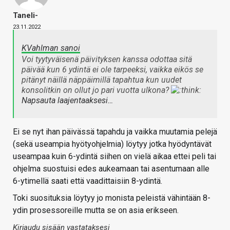
Taneli-
23.11.2022
KVahlman sanoi
Voi tyytyväisenä päivityksen kanssa odottaa sitä
päivää kun 6 ydintä ei ole tarpeeksi, vaikka eikös se
pitänyt näillä näppäimillä tapahtua kun uudet
konsolitkin on ollut jo pari vuotta ulkona?
Napsauta laajentaaksesi…
Ei se nyt ihan päivässä tapahdu ja vaikka muutamia pelejä
(sekä useampia hyötyohjelmia) löytyy jotka hyödyntävät
useampaa kuin 6-ydintä siihen on vielä aikaa ettei peli tai
ohjelma suostuisi edes aukeamaan tai asentumaan alle
6-ytimellä saati että vaadittaisiin 8-ydintä.
Toki suosituksia löytyy jo monista peleistä vähintään 8-
ydin prosessoreille mutta se on asia erikseen.
Kirjaudu sisään vastataksesi