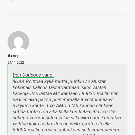
Arsq
24.11.2022
Don Corleone sanoi
jIHAA
Peittoaa kyllä mutta juurikin se alustan
kokonais kalleus tässä varmaan iskee vasten
kasvoja
Jos laittaa M4 kantaan 58003D mallin niin
pääsee aika paljon pienemmällä investoinnila vs.
nykyinen kanta. Toki AMD:n M5 kannan elinkaari
suttaa tuota eroa aika lailla kun tietää että sen 2-3
sukupolvea voi sitten vetää sillä aika enne kun pitää
vaihtaa koko settiä. Jos on vaikka, kuten itsellä
5900X mallin prossu ja Asuksen se hieman parempi