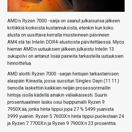
AMD:n Ryzen 7000 -sarja on saanut julkaisunsa jälkeen
kritiikkiä korkeista kustannuksista, etenkin kun koko
alusta on uusittava kerralla muisteineen päivineen
AM4:stä tai Intelin DDR4-alustoista päivitettäessä. Myös
hieman AMD:n uutuuksien jälkeen julkaistu Intelin 13.
sukupolvi on antanut lisää paineita tarkastella uutuuksien
hinnoittelua.
AMD aloitti Ryzen 7000 -sarjan hintojen tarkastamisen
alaspäin Kiinasta, jossa suositun Singles Dayn (11.11.)
tienoilla laskettiin kaikkien neljän prosessorimallin
hintoja isolla kädellä ainakin väliaikaisesti. Suurin
prosentuaalinen lasku osui huippumalli Ryzen 9
7950X:ää, jonka hinta tippui jopa 27 % 5499 yuanista
3999 yuaniin. Ryzen 5 7600X:n hinta tippui puolestaan 24
ja Ryzen 7 7700X:n ja Ryzen 9 7900X:n 23 prosenttia.