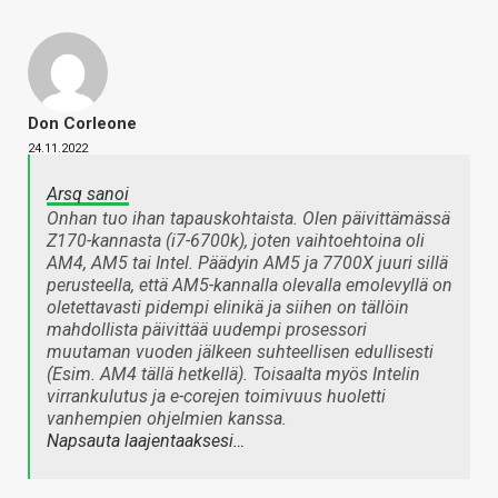
Don Corleone
24.11.2022
Arsq sanoi
Onhan tuo ihan tapauskohtaista. Olen päivittämässä
Z170-kannasta (i7-6700k), joten vaihtoehtoina oli
AM4, AM5 tai Intel. Päädyin AM5 ja 7700X juuri sillä
perusteella, että AM5-kannalla olevalla emolevyllä on
oletettavasti pidempi elinikä ja siihen on tällöin
mahdollista päivittää uudempi prosessori
muutaman vuoden jälkeen suhteellisen edullisesti
(Esim. AM4 tällä hetkellä). Toisaalta myös Intelin
virrankulutus ja e-corejen toimivuus huoletti
vanhempien ohjelmien kanssa.
Napsauta laajentaaksesi…