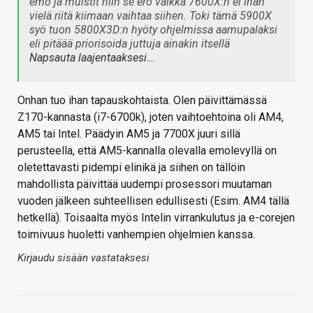
emo ja muistit niin se ero vaikka 7600X:n ei ihan
vielä riitä kiimaan vaihtaa siihen. Toki tämä 5900X
syö tuon 5800X3D:n hyöty ohjelmissa aamupalaksi
eli pitäää priorisoida juttuja ainakin itsellä
Napsauta laajentaaksesi…
Onhan tuo ihan tapauskohtaista. Olen päivittämässä
Z170-kannasta (i7-6700k), joten vaihtoehtoina oli AM4,
AM5 tai Intel. Päädyin AM5 ja 7700X juuri sillä
perusteella, että AM5-kannalla olevalla emolevyllä on
oletettavasti pidempi elinikä ja siihen on tällöin
mahdollista päivittää uudempi prosessori muutaman
vuoden jälkeen suhteellisen edullisesti (Esim. AM4 tällä
hetkellä). Toisaalta myös Intelin virrankulutus ja e-corejen
toimivuus huoletti vanhempien ohjelmien kanssa.
Kirjaudu sisään vastataksesi