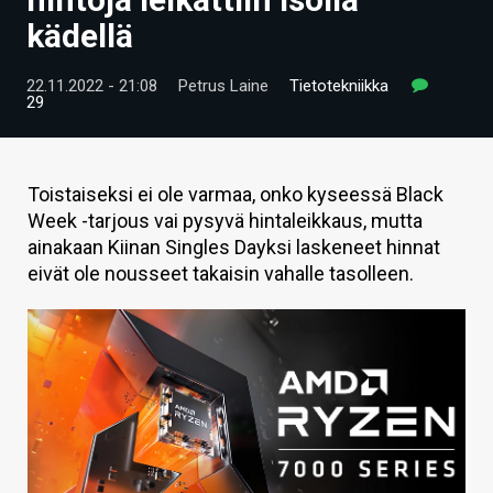
ARTIKKELIT
kädellä
VIDEOT
22.11.2022 - 21:08
Petrus Laine
Tietotekniikka
29
TECHBBS
TIETOA
Toistaiseksi ei ole varmaa, onko kyseessä Black
HINTA.FI
Week -tarjous vai pysyvä hintaleikkaus, mutta
ainakaan Kiinan Singles Dayksi laskeneet hinnat
KAUPPA
eivät ole nousseet takaisin vahalle tasolleen.
VAIHDA TEEMA
HAKU