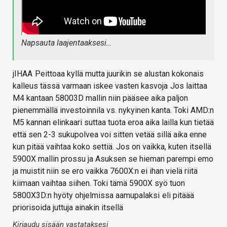
Napsauta laajentaaksesi…
jIHAA
Peittoaa kyllä mutta juurikin se alustan kokonais
kalleus tässä varmaan iskee vasten kasvoja
Jos laittaa
M4 kantaan 58003D mallin niin pääsee aika paljon
pienemmällä investoinnila vs. nykyinen kanta. Toki AMD:n
M5 kannan elinkaari suttaa tuota eroa aika lailla kun tietää
että sen 2-3 sukupolvea voi sitten vetää sillä aika enne
kun pitää vaihtaa koko settiä. Jos on vaikka, kuten itsellä
5900X mallin prossu ja Asuksen se hieman parempi emo
ja muistit niin se ero vaikka 7600X:n ei ihan vielä riitä
kiimaan vaihtaa siihen. Toki tämä 5900X syö tuon
5800X3D:n hyöty ohjelmissa aamupalaksi
eli pitäää
priorisoida juttuja ainakin itsellä
Kirjaudu sisään vastataksesi