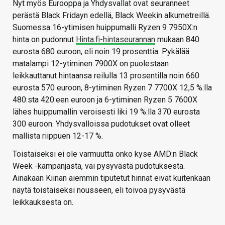
Nyt myös Eurooppa ja Yhdysvallat ovat seuranneet
perästä Black Fridayn edellä, Black Weekin alkumetreillä.
Suomessa 16-ytimisen huippumalli Ryzen 9 7950X:n
hinta on pudonnut
Hinta.fi-hintaseurannan
mukaan 840
eurosta 680 euroon, eli noin 19 prosenttia. Pykälää
matalampi 12-ytiminen 7900X on puolestaan
leikkauttanut hintaansa reilulla 13 prosentilla noin 660
eurosta 570 euroon, 8-ytiminen Ryzen 7 7700X 12,5 %:lla
480:sta 420:een euroon ja 6-ytiminen Ryzen 5 7600X
lähes huippumallin veroisesti liki 19 %:lla 370 eurosta
300 euroon. Yhdysvalloissa pudotukset ovat olleet
mallista riippuen 12-17 %.
Toistaiseksi ei ole varmuutta onko kyse AMD:n Black
Week -kampanjasta, vai pysyvästä pudotuksesta.
Ainakaan Kiinan aiemmin tiputetut hinnat eivät kuitenkaan
näytä toistaiseksi nousseen, eli toivoa pysyvästä
leikkauksesta on.