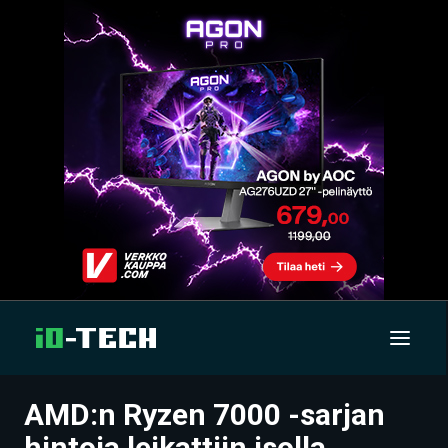
AMD:n Ryzen 7000 -sarjan
UUTISET
hintoja leikattiin isolla