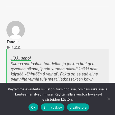
Taneli-
29.11.2022
_j03_ sanoi
Samaa sontaahan huudeltiin jo joskus first gen
ryzenien aikana, "parin vuoden päästä kaikki pelit
käyttää vähintään 8 ydintä". Fakta on se että ei ne
pelit niitä ytimiä tule nyt tai jatkossakaan kovin
merkittävästi enempää käyttämään, vaan IPC
Käytämme evästeitä sivuston toiminnoissa, ominaisuuksissa ja
määrää. Kaikki nykyprossut jää single core
liikenteen analysoinnissa. Käyttämällä sivustoa hyväksyt
suorituskyvyssä jalkoihin ennenkuin ydinmäärät
evästeiden käytön.
tulee vastaan. Tämä nyt toki siis puhtaasti
pelikäyttöä ajatellen.
Ok
En hyväksy
Lisätietoja
Napsauta laajentaaksesi…