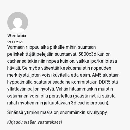
Weetabix
29.11.2022
Varmaan riippuu aika pitkälle mihin suuntaan
pelinkehittäjät pelejään suuntaavat. 5800x3d kun on
cachensa takia niin nopea kuin on, vaikka ipc/kelloissa
häviää. Se myös vähentää keskusmuistin nopeuden
merkitystä, joten voisi kuvitella että esim. AM5 alustaan
hyppäämällä saattaisi saada heikommistakin DDR5:stä
yllättävän paljon hyötyä. Vähän hitaammankin muistin
ostaminen voisi olla perusteltua (säästä nyt, ja säästä
rahat myöhemmin julkaistavaan 3d cache prosuun).
Sinänsä ytimien määrä on enemmänkin sivuhyppy.
Kirjaudu sisään vastataksesi