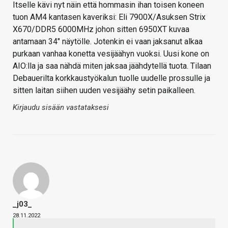
Itselle kävi nyt näin että hommasin ihan toisen koneen
tuon AM4 kantasen kaveriksi: Eli 7900X/Asuksen Strix
X670/DDR5 6000MHz johon sitten 6950XT kuvaa
antamaan 34" näytölle. Jotenkin ei vaan jaksanut alkaa
purkaan vanhaa konetta vesijäähyn vuoksi. Uusi kone on
AIO:lla ja saa nähdä miten jaksaa jäähdytellä tuota. Tilaan
Debauerilta korkkaustyökalun tuolle uudelle prossulle ja
sitten laitan siihen uuden vesijäähy setin paikalleen.
Kirjaudu sisään vastataksesi
_j03_
28.11.2022