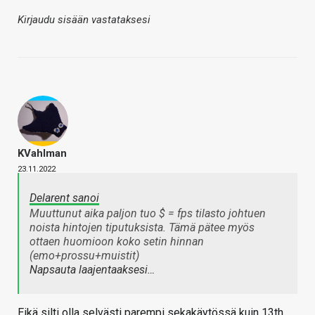
Kirjaudu sisään vastataksesi
KVahlman
23.11.2022
Delarent sanoi
Muuttunut aika paljon tuo $ = fps tilasto johtuen
noista hintojen tiputuksista. Tämä pätee myös
ottaen huomioon koko setin hinnan
(emo+prossu+muistit)
Napsauta laajentaaksesi…
Eikä silti olla selvästi parempi sekakäytössä kuin 13th