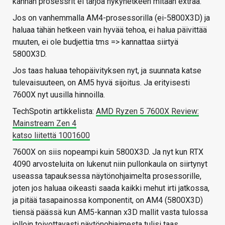
kannan prosessrit ei tarjoa nykyhetkeen mitään extraa.
Jos on vanhemmalla AM4-prosessorilla (ei-5800X3D) ja
haluaa tähän hetkeen vain hyvää tehoa, ei halua päivittää
muuten, ei ole budjettia tms => kannattaa siirtyä
5800X3D.
Jos taas haluaa tehopäivityksen nyt, ja suunnata katse
tulevaisuuteen, on AM5 hyvä sijoitus. Ja erityisesti
7600X nyt uusilla hinnoilla.
TechSpotin artikkelista:
AMD Ryzen 5 7600X Review:
Mainstream Zen 4
katso liitettä 1001600
7600X on siis nopeampi kuin 5800X3D. Ja nyt kun RTX
4090 arvosteluita on lukenut niin pullonkaula on siirtynyt
useassa tapauksessa näytönohjaimelta prosessorille,
joten jos haluaa oikeasti saada kaikki mehut irti jatkossa,
ja pitää tasapainossa komponentit, on AM4 (5800X3D)
tiensä päässä kun AM5-kannan x3D mallit vasta tulossa
jolloin toivottavasti näytönohjaimesta tulisi taas