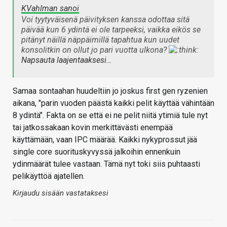
KVahlman sanoi
Voi tyytyväisenä päivityksen kanssa odottaa sitä
päivää kun 6 ydintä ei ole tarpeeksi, vaikka eikös se
pitänyt näillä näppäimillä tapahtua kun uudet
konsolitkin on ollut jo pari vuotta ulkona?
Napsauta laajentaaksesi…
Samaa sontaahan huudeltiin jo joskus first gen ryzenien
aikana, "parin vuoden päästä kaikki pelit käyttää vähintään
8 ydintä". Fakta on se että ei ne pelit niitä ytimiä tule nyt
tai jatkossakaan kovin merkittävästi enempää
käyttämään, vaan IPC määrää. Kaikki nykyprossut jää
single core suorituskyvyssä jalkoihin ennenkuin
ydinmäärät tulee vastaan. Tämä nyt toki siis puhtaasti
pelikäyttöä ajatellen.
Kirjaudu sisään vastataksesi