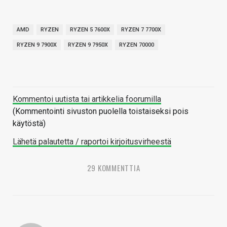
AMD
RYZEN
RYZEN 5 7600X
RYZEN 7 7700X
RYZEN 9 7900X
RYZEN 9 7950X
RYZEN 70000
Kommentoi uutista tai artikkelia foorumilla
(Kommentointi sivuston puolella toistaiseksi pois
käytöstä)
Lähetä palautetta / raportoi kirjoitusvirheestä
29 KOMMENTTIA