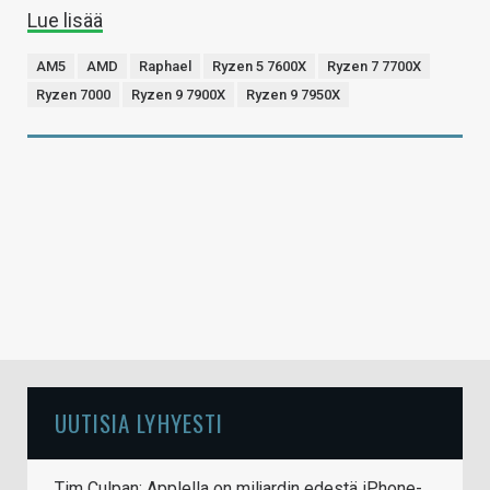
Lue lisää
AM5
AMD
Raphael
Ryzen 5 7600X
Ryzen 7 7700X
Ryzen 7000
Ryzen 9 7900X
Ryzen 9 7950X
UUTISIA LYHYESTI
Tim Culpan: Applella on miljardin edestä iPhone-