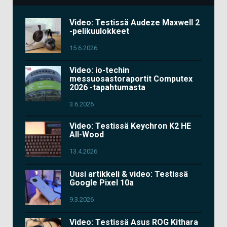
Video: Testissä Audeze Maxwell 2
-pelikuulokkeet
15.6.2026
Video: io-techin
messuosastoraportit Computex
2026 -tapahtumasta
3.6.2026
Video: Testissä Keychron K2 HE
All-Wood
13.4.2026
Uusi artikkeli & video: Testissä
Google Pixel 10a
9.3.2026
Video: Testissä Asus ROG Kithara