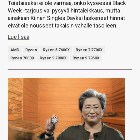
Toistaiseksi ei ole varmaa, onko kyseessä Black
Week -tarjous vai pysyvä hintaleikkaus, mutta
ainakaan Kiinan Singles Dayksi laskeneet hinnat
eivät ole nousseet takaisin vahalle tasolleen.
Lue lisää
AMD
Ryzen
Ryzen 5 7600X
Ryzen 7 7700X
Ryzen 70000
Ryzen 9 7900X
Ryzen 9 7950X