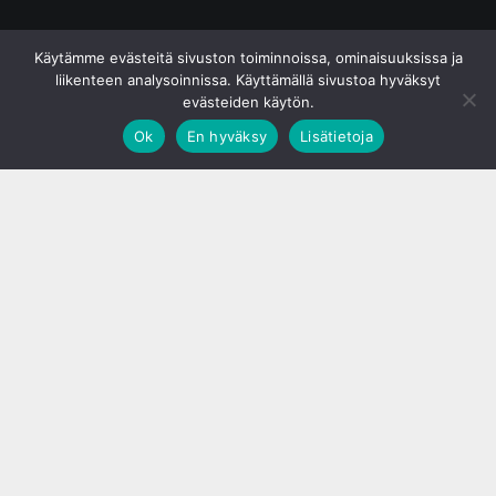
© S&J Media Oy
Käytämme evästeitä sivuston toiminnoissa, ominaisuuksissa ja
liikenteen analysoinnissa. Käyttämällä sivustoa hyväksyt
evästeiden käytön.
Ok
En hyväksy
Lisätietoja
;