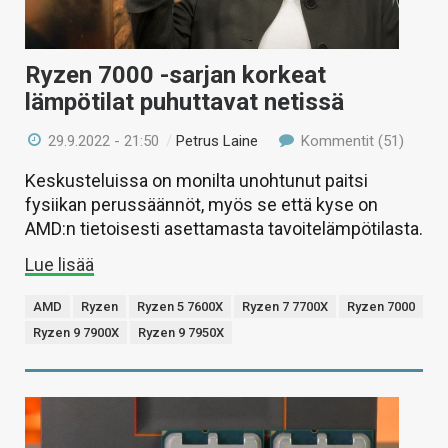
Ryzen 7000 -sarjan korkeat
lämpötilat puhuttavat netissä
29.9.2022 - 21:50
/
Petrus Laine
Kommentit (51)
Keskusteluissa on monilta unohtunut paitsi
fysiikan perussäännöt, myös se että kyse on
AMD:n tietoisesti asettamasta tavoitelämpötilasta.
Lue lisää
AMD
Ryzen
Ryzen 5 7600X
Ryzen 7 7700X
Ryzen 7000
Ryzen 9 7900X
Ryzen 9 7950X