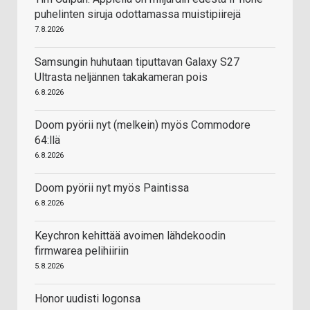
puhelinten siruja odottamassa muistipiirejä
7.8.2026
Samsungin huhutaan tiputtavan Galaxy S27
Ultrasta neljännen takakameran pois
6.8.2026
Doom pyörii nyt (melkein) myös Commodore
64:llä
6.8.2026
Doom pyörii nyt myös Paintissa
6.8.2026
Keychron kehittää avoimen lähdekoodin
firmwarea pelihiiriin
5.8.2026
Honor uudisti logonsa