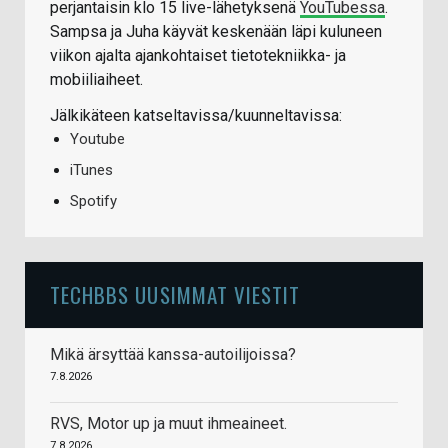
perjantaisin klo 15 live-lähetyksenä
YouTubessa
.
Sampsa ja Juha käyvät keskenään läpi kuluneen
viikon ajalta ajankohtaiset tietotekniikka- ja
mobiiliaiheet.
Jälkikäteen katseltavissa/kuunneltavissa:
Youtube
iTunes
Spotify
TECHBBS UUSIMMAT VIESTIT
Mikä ärsyttää kanssa-autoilijoissa?
7.8.2026
RVS, Motor up ja muut ihmeaineet.
7.8.2026