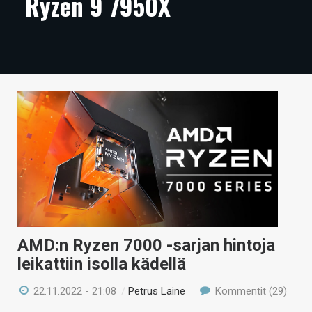
Ryzen 9 7950X
ARTIKKELIT
VIDEOT
TECHBBS
TIETOA
HINTA.FI
KAUPPA
VAIHDA TEEMA
AMD:n Ryzen 7000 -sarjan hintoja
leikattiin isolla kädellä
HAKU
22.11.2022 - 21:08
/
Petrus Laine
Kommentit (29)