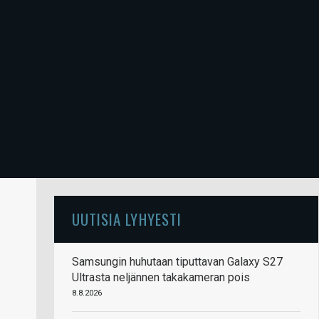
UUTISIA LYHYESTI
Samsungin huhutaan tiputtavan Galaxy S27
Ultrasta neljännen takakameran pois
8.8.2026