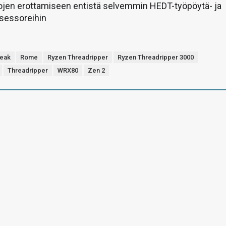
jojen erottamiseen entistä selvemmin HEDT-työpöytä- ja
sessoreihin
Peak
Rome
Ryzen Threadripper
Ryzen Threadripper 3000
Threadripper
WRX80
Zen 2