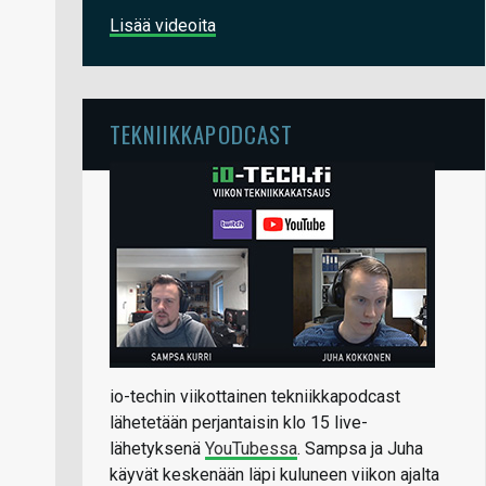
Lisää videoita
TEKNIIKKAPODCAST
io-techin viikottainen tekniikkapodcast
lähetetään perjantaisin klo 15 live-
lähetyksenä
YouTubessa
. Sampsa ja Juha
käyvät keskenään läpi kuluneen viikon ajalta