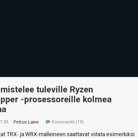
istelee tuleville Ryzen
ipper -prosessoreille kolmea
aa
21:39
/
Petrus Laine
Kommentit (19)
rjat TRX- ja WRX-malleineen saattavat viitata esimerkiksi