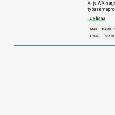
X- ja WX-sar
työasemapro
Lue lisää
AMD
Castle 
TRX40
TRX80