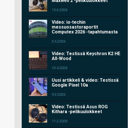
Maxwell 2 -pelikuulokkeet
15.6.2026
Video: io-techin
messuosastoraportit
Computex 2026 -tapahtumasta
3.6.2026
Video: Testissä Keychron K2 HE
All-Wood
13.4.2026
Uusi artikkeli & video: Testissä
Google Pixel 10a
9.3.2026
Video: Testissä Asus ROG
Kithara -pelikuulokkeet
11.2.2026