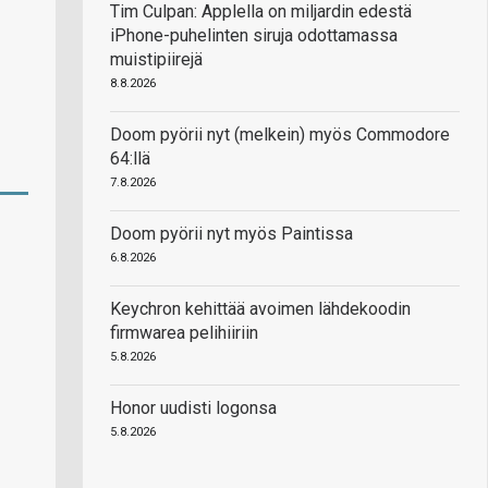
Tim Culpan: Applella on miljardin edestä
iPhone-puhelinten siruja odottamassa
muistipiirejä
8.8.2026
Doom pyörii nyt (melkein) myös Commodore
64:llä
7.8.2026
Doom pyörii nyt myös Paintissa
6.8.2026
Keychron kehittää avoimen lähdekoodin
firmwarea pelihiiriin
5.8.2026
Honor uudisti logonsa
5.8.2026