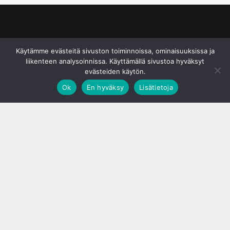
© S&J Media Oy
Käytämme evästeitä sivuston toiminnoissa, ominaisuuksissa ja
liikenteen analysoinnissa. Käyttämällä sivustoa hyväksyt
evästeiden käytön.
Ok
En hyväksy
Lisätietoja
;