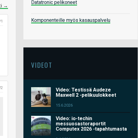
Datatronic pelikoneet
ti →
Komponenteille myös kasauspalvelu
#1
VIDEOT
#2
Video: Testissä Audeze
Maxwell 2 -pelikuulokkeet
15.6.2026
Video: io-techin
messuosastoraportit
Computex 2026 -tapahtumasta