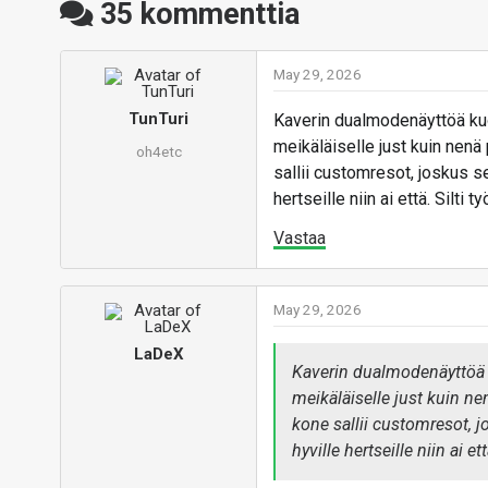
35
kommenttia
May 29, 2026
TunTuri
Kaverin dualmodenäyttöä kuo
meikäläiselle just kuin ne
oh4etc
sallii customresot, joskus se
hertseille niin ai että. Silti 
Vastaa
May 29, 2026
LaDeX
Kaverin dualmodenäyttöä 
meikäläiselle just kuin 
kone sallii customresot, j
hyville hertseille niin ai e