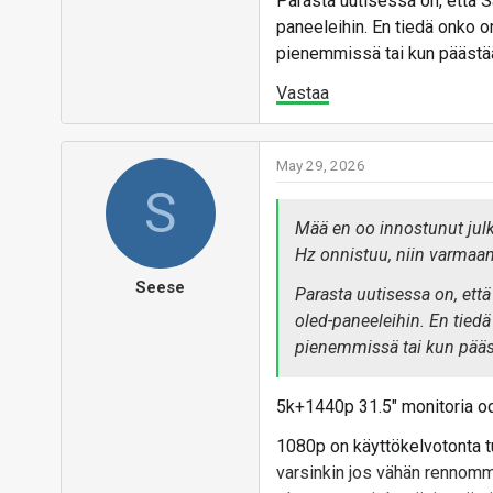
Parasta uutisessa on, että
paneeleihin. En tiedä onko 
pienemmissä tai kun päästää
Vastaa
May 29, 2026
S
Mää en oo innostunut julk
Hz onnistuu, niin varmaa
Seese
Parasta uutisessa on, et
oled-paneeleihin. En tied
pienemmissä tai kun pääst
5k+1440p 31.5" monitoria o
1080p on käyttökelvotonta t
varsinkin jos vähän rennommi