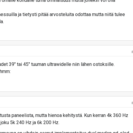
omalle kohdalle turha ominaisuus mutta jollekin voi olla
ssuilla ja tietysti pitää arvosteluita odottaa mutta niitä tulee
a.
et 39" tai 45" tuuman ultrawidelle niin lähen ostoksille.
:hmm:
tusta paneelista, mutta hienoa kehitystä. Kun kerran 4k 360 Hz
 joku 5k 240 Hz ja 6k 200 Hz.