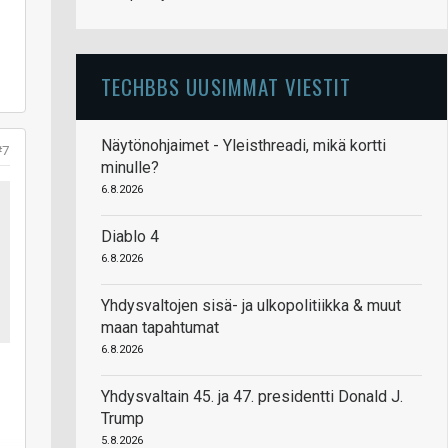
TECHBBS UUSIMMAT VIESTIT
Näytönohjaimet - Yleisthreadi, mikä kortti
#7
minulle?
6.8.2026
Diablo 4
6.8.2026
Yhdysvaltojen sisä- ja ulkopolitiikka & muut
maan tapahtumat
6.8.2026
Yhdysvaltain 45. ja 47. presidentti Donald J.
Trump
5.8.2026