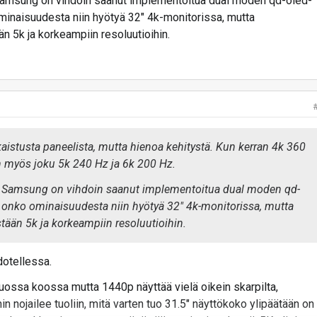
 Samsung on vihdoin saanut implementoitua dual moden qd-oled-
ominaisuudesta niin hyötyä 32" 4k-monitorissa, mutta
n 5k ja korkeampiin resoluutioihin.
aistusta paneelista, mutta hienoa kehitystä. Kun kerran 4k 360
n myös joku 5k 240 Hz ja 6k 200 Hz.
tä Samsung on vihdoin saanut implementoitua dual moden qd-
ä onko ominaisuudesta niin hyötyä 32" 4k-monitorissa, mutta
ään 5k ja korkeampiin resoluutioihin.
dotellessa.
uossa koossa mutta 1440p näyttää vielä oikein skarpilta,
n nojailee tuoliin, mitä varten tuo 31.5" näyttökoko ylipäätään on