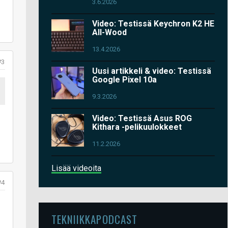
3.6.2026
Video: Testissä Keychron K2 HE
All-Wood
13.4.2026
#3
Uusi artikkeli & video: Testissä
Google Pixel 10a
9.3.2026
Video: Testissä Asus ROG
Kithara -pelikuulokkeet
11.2.2026
Lisää videoita
#4
TEKNIIKKAPODCAST