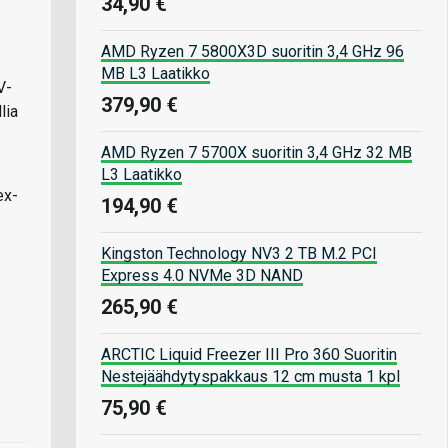
34,90 €
AMD Ryzen 7 5800X3D suoritin 3,4 GHz 96
MB L3 Laatikko
V-
379,90 €
lia
AMD Ryzen 7 5700X suoritin 3,4 GHz 32 MB
L3 Laatikko
ex-
194,90 €
Kingston Technology NV3 2 TB M.2 PCI
Express 4.0 NVMe 3D NAND
265,90 €
ARCTIC Liquid Freezer III Pro 360 Suoritin
Nestejäähdytyspakkaus 12 cm musta 1 kpl
75,90 €