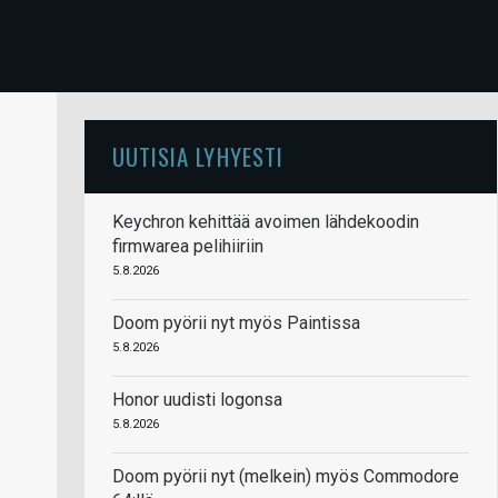
UUTISIA LYHYESTI
Keychron kehittää avoimen lähdekoodin
firmwarea pelihiiriin
5.8.2026
Doom pyörii nyt myös Paintissa
5.8.2026
Honor uudisti logonsa
5.8.2026
Doom pyörii nyt (melkein) myös Commodore