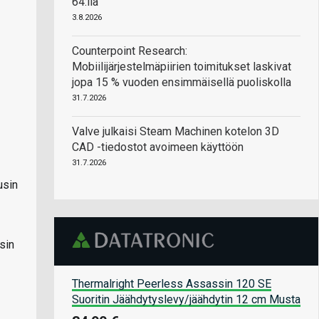
64:llä
3.8.2026
Counterpoint Research:
Mobiilijärjestelmäpiirien toimitukset laskivat
jopa 15 % vuoden ensimmäisellä puoliskolla
31.7.2026
Valve julkaisi Steam Machinen kotelon 3D
CAD -tiedostot avoimeen käyttöön
31.7.2026
usin
sin
Thermalright Peerless Assassin 120 SE
Suoritin Jäähdytyslevy/jäähdytin 12 cm Musta