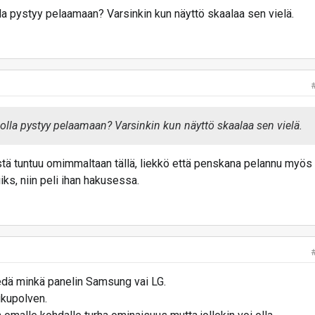
lla pystyy pelaamaan? Varsinkin kun näyttö skaalaa sen vielä.
solla pystyy pelaamaan? Varsinkin kun näyttö skaalaa sen vielä.
ystä tuntuu omimmaltaan tällä, liekkö että penskana pelannu myös
iiks, niin peli ihan hakusessa.
edä minkä panelin Samsung vai LG.
kupolven.