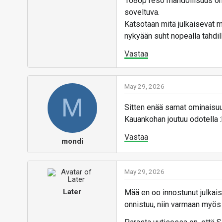
1080p reso mahdollisuus on 
soveltuva.
Katsotaan mitä julkaisevat me
nykyään suht nopealla tahdill
Vastaa
May 29, 2026
M
Sitten enää samat ominaisuud
Kauankohan joutuu odotella 
Vastaa
mondi
May 29, 2026
Later
Mää en oo innostunut julkais
onnistuu, niin varmaan myös