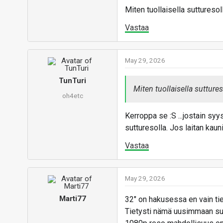
Miten tuollaisella suttureso
Vastaa
May 29, 2026
TunTuri
Miten tuollaisella sutture
oh4etc
Kerroppa se :S ...jostain sy
sutturesolla. Jos laitan kaun
Vastaa
May 29, 2026
Marti77
32" on hakusessa en vain ti
Tietysti nämä uusimmaan su