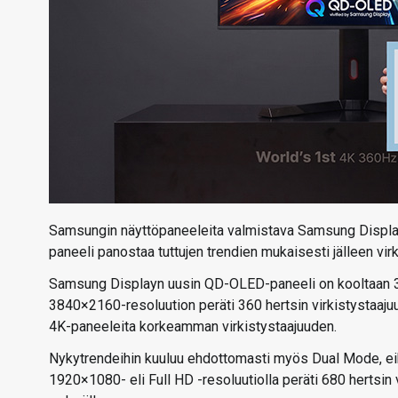
Samsungin näyttöpaneeleita valmistava Samsung Display -
paneeli panostaa tuttujen trendien mukaisesti jälleen vi
Samsung Displayn uusin QD-OLED-paneeli on kooltaan 32-t
3840×2160-resoluution peräti 360 hertsin virkistystaajuu
4K-paneeleita korkeamman virkistystaajuuden.
Nykytrendeihin kuuluu ehdottomasti myös Dual Mode, eikä
1920×1080- eli Full HD -resoluutiolla peräti 680 hertsin