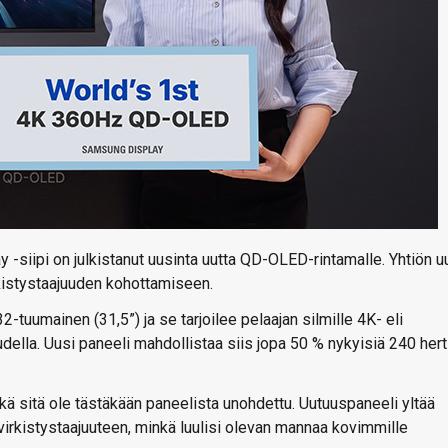
siipi on julkistanut uusinta uutta QD-OLED-rintamalle. Yhtiön u
rkistystaajuuden kohottamiseen.
uumainen (31,5”) ja se tarjoilee pelaajan silmille 4K- eli
della. Uusi paneeli mahdollistaa siis jopa 50 % nykyisiä 240 hert
 sitä ole tästäkään paneelista unohdettu. Uutuuspaneeli yltää
 virkistystaajuuteen, minkä luulisi olevan mannaa kovimmille