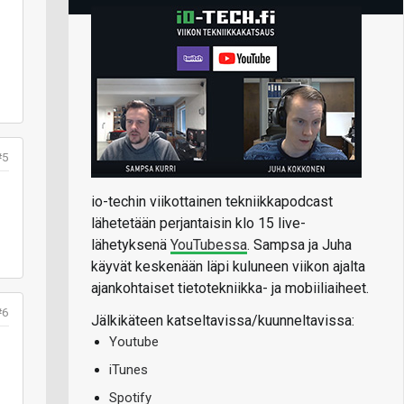
#5
io-techin viikottainen tekniikkapodcast
lähetetään perjantaisin klo 15 live-
lähetyksenä
YouTubessa
. Sampsa ja Juha
käyvät keskenään läpi kuluneen viikon ajalta
ajankohtaiset tietotekniikka- ja mobiiliaiheet.
#6
Jälkikäteen katseltavissa/kuunneltavissa:
Youtube
iTunes
Spotify