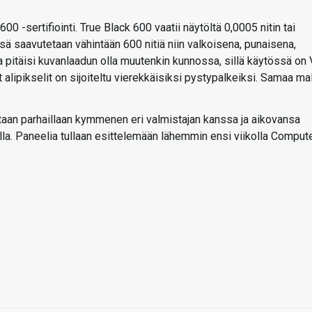
 -sertifiointi. True Black 600 vaatii näytöltä 0,0005 nitin tai
 saavutetaan vähintään 600 nitiä niin valkoisena, punaisena,
 pitäisi kuvanlaadun olla muutenkin kunnossa, sillä käytössä on 
t alipikselit on sijoiteltu vierekkäisiksi pystypalkeiksi. Samaa mal
aan parhaillaan kymmenen eri valmistajan kanssa ja aikovansa
la. Paneelia tullaan esittelemään lähemmin ensi viikolla Comput