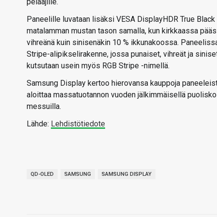
pelaajille.
Paneelille luvataan lisäksi VESA DisplayHDR True Black 600
matalamman mustan tason samalla, kun kirkkaassa päässä
vihreänä kuin sinisenäkin 10 % ikkunakoossa. Paneelissa
Stripe-alipikselirakenne, jossa punaiset, vihreät ja sinise
kutsutaan usein myös RGB Stripe -nimellä.
Samsung Display kertoo hierovansa kauppoja paneeleist
aloittaa massatuotannon vuoden jälkimmäisellä puoliskol
messuilla.
Lähde:
Lehdistötiedote
QD-OLED
SAMSUNG
SAMSUNG DISPLAY