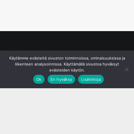
© S&J Media Oy
Käytämme evästeitä sivuston toiminnoissa, ominaisuuksissa ja
liikenteen analysoinnissa. Käyttämällä sivustoa hyväksyt
evästeiden käytön.
Ok
En hyväksy
Lisätietoja
;