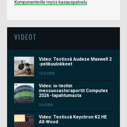
Komponenteille myös kasauspalvelu
VIDEOT
Video: Testissä Audeze Maxwell 2
-pelikuulokkeet
15.6.2026
Video: io-techin
messuosastoraportit Computex
2026 -tapahtumasta
3.6.2026
Video: Testissä Keychron K2 HE
All-Wood