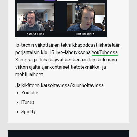
io-techin viikottainen tekniikkapodcast lähetetään
perjantaisin klo 15 live-lähetyksenä
YouTubessa
.
Sampsa ja Juha käyvät keskenään läpi kuluneen
viikon ajalta ajankohtaiset tietotekniikka- ja
mobiiliaiheet.
Jälkikäteen katseltavissa/kuunneltavissa:
Youtube
iTunes
Spotify