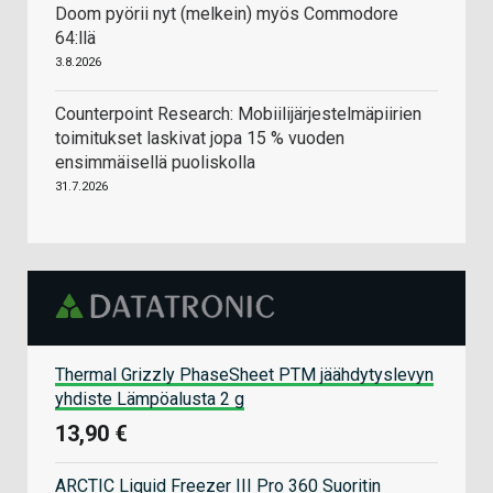
Doom pyörii nyt (melkein) myös Commodore
64:llä
3.8.2026
Counterpoint Research: Mobiilijärjestelmäpiirien
toimitukset laskivat jopa 15 % vuoden
ensimmäisellä puoliskolla
31.7.2026
Thermal Grizzly PhaseSheet PTM jäähdytyslevyn
yhdiste Lämpöalusta 2 g
13,90 €
ARCTIC Liquid Freezer III Pro 360 Suoritin