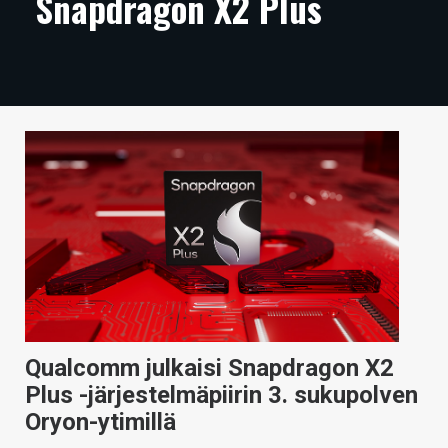
Snapdragon X2 Plus
ARTIKKELIT
VIDEOT
TECHBBS
TIETOA
HINTA.FI
KAUPPA
VAIHDA TEEMA
Qualcomm julkaisi Snapdragon X2
HAKU
Plus -järjestelmäpiirin 3. sukupolven
Oryon-ytimillä