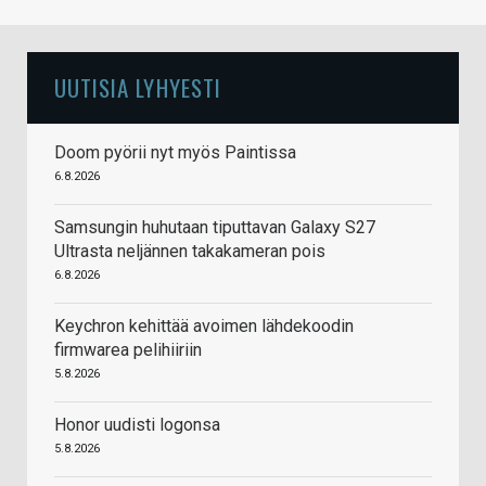
UUTISIA LYHYESTI
Doom pyörii nyt myös Paintissa
6.8.2026
Samsungin huhutaan tiputtavan Galaxy S27
Ultrasta neljännen takakameran pois
6.8.2026
Keychron kehittää avoimen lähdekoodin
firmwarea pelihiiriin
5.8.2026
Honor uudisti logonsa
5.8.2026