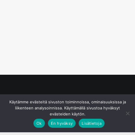
© S&J Media Oy
Käytämme evästeitä sivuston toiminnoissa, ominaisuuksissa ja
liikenteen analysoinnissa. Käyttämällä sivustoa hyväksyt
evästeiden käytön.
Ok
En hyväksy
Lisätietoja