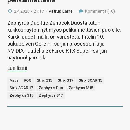
2.4.2020 - 21:17
/
Petrus Laine
Kommentit (16)
Zephyrus Duo tuo Zenbook Duosta tutun
kakkosnäytön nyt myös pelikannettavien puolelle.
Kaikki uudet mallit on varustettu Intelin 10.
sukupolven Core H -sarjan prosessorilla ja
NVIDIAn uudella GeForce RTX Super -sarjan
näytönohjaimella.
Lue lisää
Asus
ROG
Strix G15
Strix G17
Strix SCAR 15
Strix SCAR 17
Zephyrus Duo
Zephyrus M15
Zephyrus S15
Zephyrus S17