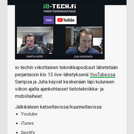
io-techin viikottainen tekniikkapodcast lähetetään
perjantaisin klo 15 live-lähetyksenä
YouTubessa
.
Sampsa ja Juha käyvät keskenään läpi kuluneen
viikon ajalta ajankohtaiset tietotekniikka- ja
mobiiliaiheet.
Jälkikäteen katseltavissa/kuunneltavissa:
Youtube
iTunes
Spotify