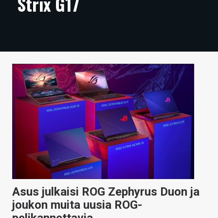
Strix G17
ARTIKKELIT
VIDEOT
TECHBBS
TIETOA
HINTA.FI
KAUPPA
VAIHDA TEEMA
HAKU
Asus julkaisi ROG Zephyrus Duon ja
joukon muita uusia ROG-
pelikannettavia