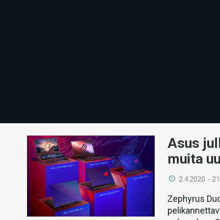
Asus jul
muita uu
2.4.2020 - 21
Zephyrus Duo
pelikannettavi