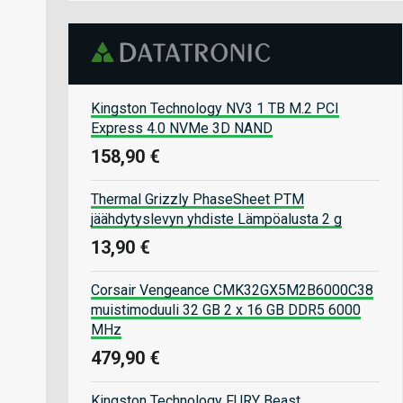
Kingston Technology NV3 1 TB M.2 PCI
Express 4.0 NVMe 3D NAND
158,90 €
Thermal Grizzly PhaseSheet PTM
jäähdytyslevyn yhdiste Lämpöalusta 2 g
13,90 €
Corsair Vengeance CMK32GX5M2B6000C38
muistimoduuli 32 GB 2 x 16 GB DDR5 6000
MHz
479,90 €
Kingston Technology FURY Beast