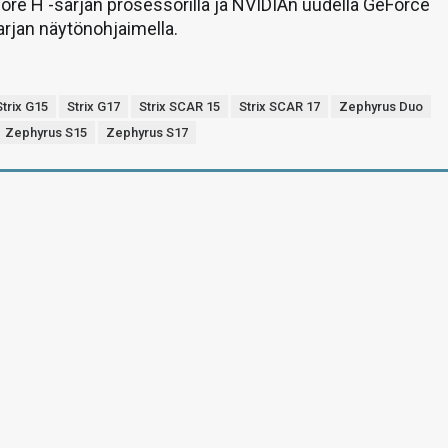
re H -sarjan prosessorilla ja NVIDIAn uudella GeForce
rjan näytönohjaimella.
Strix G15
Strix G17
Strix SCAR 15
Strix SCAR 17
Zephyrus Duo
Zephyrus S15
Zephyrus S17