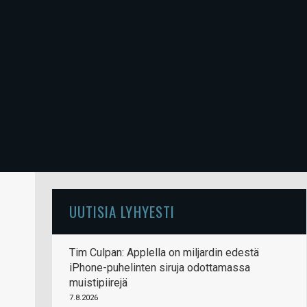
UUTISIA LYHYESTI
Tim Culpan: Applella on miljardin edestä
iPhone-puhelinten siruja odottamassa
muistipiirejä
7.8.2026