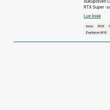
sukupolven Co
RTX Super -sa
Lue lisää
Asus
ROG
Zephyrus M15