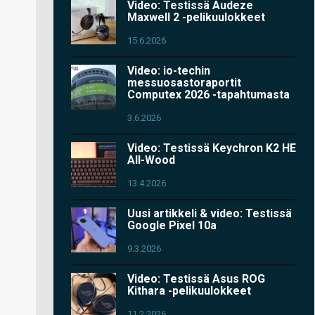
Video: Testissä Audeze
Maxwell 2 -pelikuulokkeet
15.6.2026
Video: io-techin
messuosastoraportit
Computex 2026 -tapahtumasta
3.6.2026
Video: Testissä Keychron K2 HE
All-Wood
13.4.2026
Uusi artikkeli & video: Testissä
Google Pixel 10a
9.3.2026
Video: Testissä Asus ROG
Kithara -pelikuulokkeet
11.2.2026