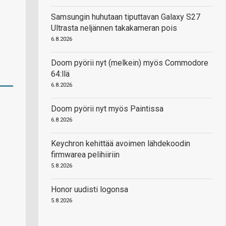
Samsungin huhutaan tiputtavan Galaxy S27
Ultrasta neljännen takakameran pois
6.8.2026
Doom pyörii nyt (melkein) myös Commodore
64:llä
6.8.2026
Doom pyörii nyt myös Paintissa
6.8.2026
Keychron kehittää avoimen lähdekoodin
firmwarea pelihiiriin
5.8.2026
Honor uudisti logonsa
5.8.2026