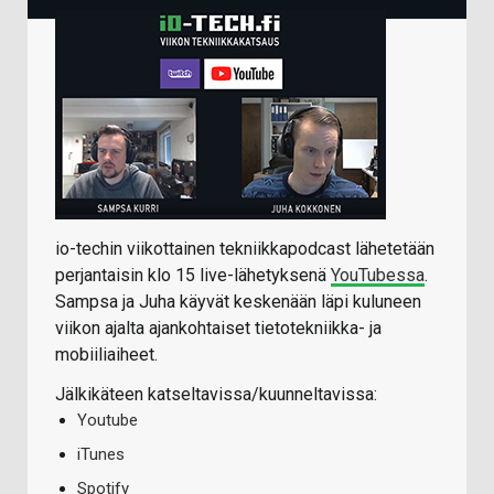
io-techin viikottainen tekniikkapodcast lähetetään
perjantaisin klo 15 live-lähetyksenä
YouTubessa
.
Sampsa ja Juha käyvät keskenään läpi kuluneen
viikon ajalta ajankohtaiset tietotekniikka- ja
mobiiliaiheet.
Jälkikäteen katseltavissa/kuunneltavissa:
Youtube
iTunes
Spotify