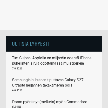
UUTISIA LYHYESTI
Tim Culpan: Applella on miljardin edestä iPhone-
puhelinten siruja odottamassa muistipiirejä
7.8.2026
Samsungin huhutaan tiputtavan Galaxy S27
Ultrasta neljännen takakameran pois
6.8.2026
Doom pyörii nyt (melkein) myös Commodore
64:llä