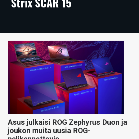
Strix SCAR 15
ARTIKKELIT
VIDEOT
TECHBBS
TIETOA
HINTA.FI
KAUPPA
VAIHDA TEEMA
HAKU
Asus julkaisi ROG Zephyrus Duon ja
joukon muita uusia ROG-
pelikannettavia