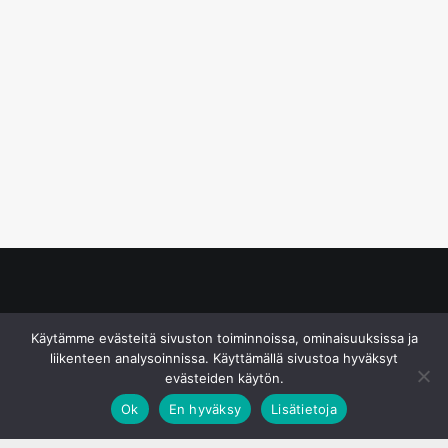
© S&J Media Oy
Käytämme evästeitä sivuston toiminnoissa, ominaisuuksissa ja
liikenteen analysoinnissa. Käyttämällä sivustoa hyväksyt
evästeiden käytön.
Ok
En hyväksy
Lisätietoja