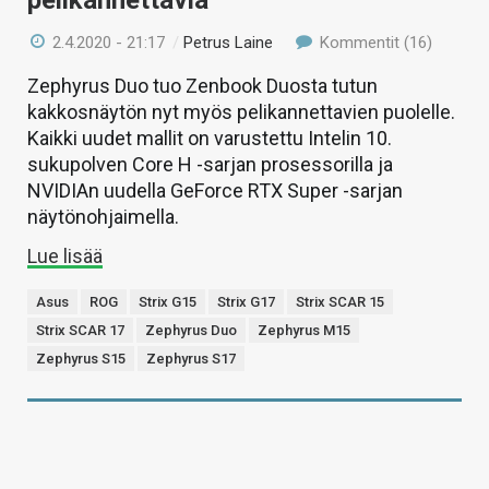
2.4.2020 - 21:17
/
Petrus Laine
Kommentit (16)
Zephyrus Duo tuo Zenbook Duosta tutun
kakkosnäytön nyt myös pelikannettavien puolelle.
Kaikki uudet mallit on varustettu Intelin 10.
sukupolven Core H -sarjan prosessorilla ja
NVIDIAn uudella GeForce RTX Super -sarjan
näytönohjaimella.
Lue lisää
Asus
ROG
Strix G15
Strix G17
Strix SCAR 15
Strix SCAR 17
Zephyrus Duo
Zephyrus M15
Zephyrus S15
Zephyrus S17