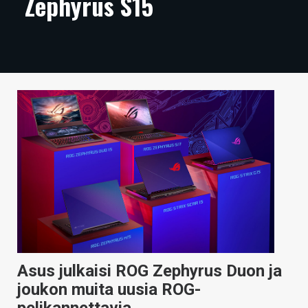
Zephyrus S15
ARTIKKELIT
VIDEOT
TECHBBS
TIETOA
HINTA.FI
KAUPPA
VAIHDA TEEMA
HAKU
Asus julkaisi ROG Zephyrus Duon ja
joukon muita uusia ROG-
pelikannettavia