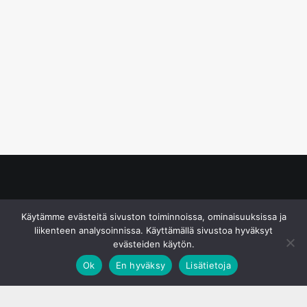
© S&J Media Oy
Käytämme evästeitä sivuston toiminnoissa, ominaisuuksissa ja
liikenteen analysoinnissa. Käyttämällä sivustoa hyväksyt
evästeiden käytön.
Ok
En hyväksy
Lisätietoja
;