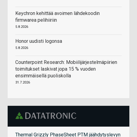
Keychron kehittää avoimen lähdekoodin
firmwarea pelihiiriin
5.8.2026
Honor uudisti logonsa
5.8.2026
Counterpoint Research: Mobiilijärjestelmäpiirien
toimitukset laskivat jopa 15 % vuoden
ensimmäisellä puoliskolla
31.7.2026
Thermal Grizzly PhaseSheet PTM jäähdytyslevyn