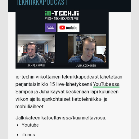
TEKNIIKKAPODCAST
io-techin viikottainen tekniikkapodcast lähetetään
perjantaisin klo 15 live-lähetyksenä
YouTubessa
.
Sampsa ja Juha käyvät keskenään läpi kuluneen
viikon ajalta ajankohtaiset tietotekniikka- ja
mobiiliaiheet.
Jälkikäteen katseltavissa/kuunneltavissa:
Youtube
iTunes