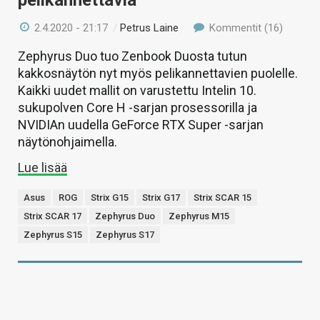
2.4.2020 - 21:17
/
Petrus Laine
Kommentit (16)
Zephyrus Duo tuo Zenbook Duosta tutun
kakkosnäytön nyt myös pelikannettavien puolelle.
Kaikki uudet mallit on varustettu Intelin 10.
sukupolven Core H -sarjan prosessorilla ja
NVIDIAn uudella GeForce RTX Super -sarjan
näytönohjaimella.
Lue lisää
Asus
ROG
Strix G15
Strix G17
Strix SCAR 15
Strix SCAR 17
Zephyrus Duo
Zephyrus M15
Zephyrus S15
Zephyrus S17