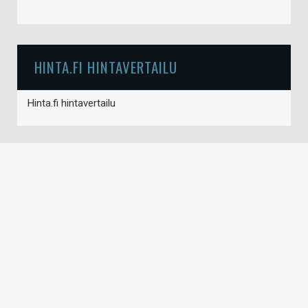
HINTA.FI HINTAVERTAILU
Hinta.fi hintavertailu