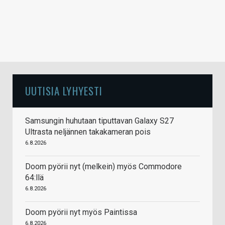
UUTISIA LYHYESTI
Samsungin huhutaan tiputtavan Galaxy S27
Ultrasta neljännen takakameran pois
6.8.2026
Doom pyörii nyt (melkein) myös Commodore
64:llä
6.8.2026
Doom pyörii nyt myös Paintissa
6.8.2026