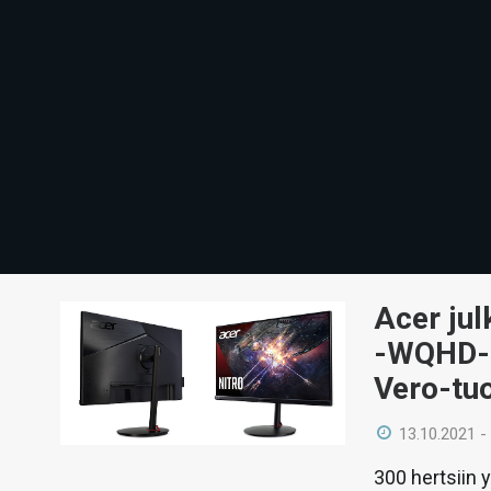
Acer jul
-WQHD-n
Vero-tuo
13.10.2021 -
300 hertsiin 