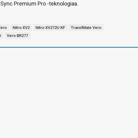
eSync Premium Pro -teknologiaa.
Vero
Nitro XV2
Nitro XV272U KF
TravelMate Vero
i
Vero BR277