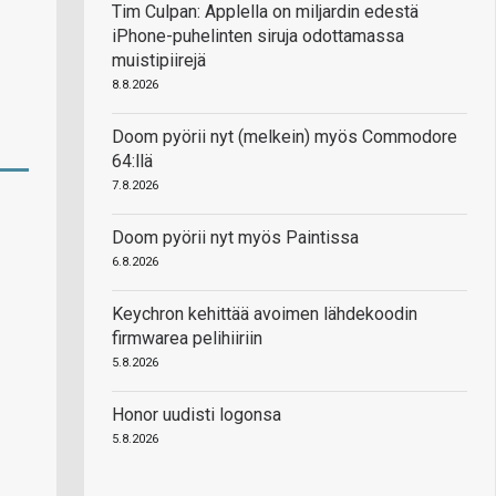
Tim Culpan: Applella on miljardin edestä
iPhone-puhelinten siruja odottamassa
muistipiirejä
8.8.2026
Doom pyörii nyt (melkein) myös Commodore
64:llä
7.8.2026
Doom pyörii nyt myös Paintissa
6.8.2026
Keychron kehittää avoimen lähdekoodin
firmwarea pelihiiriin
5.8.2026
Honor uudisti logonsa
5.8.2026