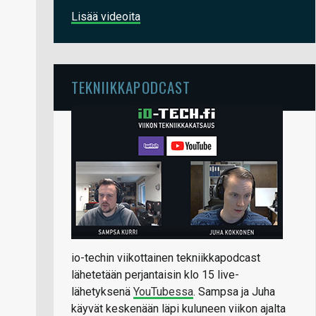
Lisää videoita
TEKNIIKKAPODCAST
io-techin viikottainen tekniikkapodcast
lähetetään perjantaisin klo 15 live-
lähetyksenä
YouTubessa
. Sampsa ja Juha
käyvät keskenään läpi kuluneen viikon ajalta