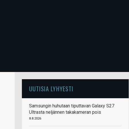
UUTISIA LYHYESTI
Samsungin huhutaan tiputtavan Galaxy S27
Ultrasta neljännen takakameran pois
8.8.2026