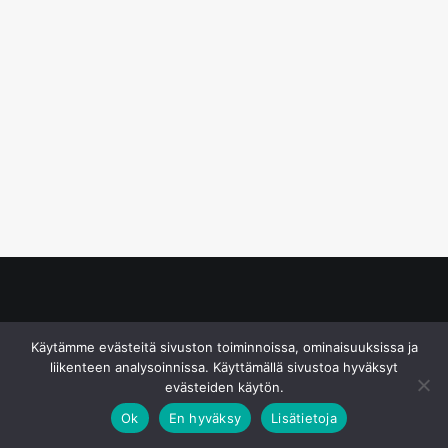
© S&J Media Oy
Käytämme evästeitä sivuston toiminnoissa, ominaisuuksissa ja
liikenteen analysoinnissa. Käyttämällä sivustoa hyväksyt
evästeiden käytön.
Ok
En hyväksy
Lisätietoja