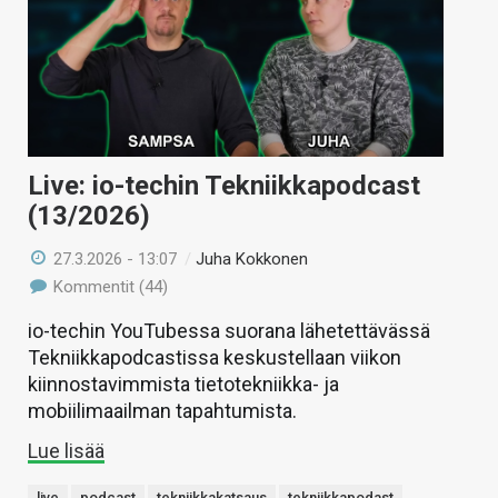
Live: io-techin Tekniikkapodcast
(13/2026)
27.3.2026 - 13:07
/
Juha Kokkonen
Kommentit (44)
io-techin YouTubessa suorana lähetettävässä
Tekniikkapodcastissa keskustellaan viikon
kiinnostavimmista tietotekniikka- ja
mobiilimaailman tapahtumista.
Lue lisää
live
podcast
tekniikkakatsaus
tekniikkapodast