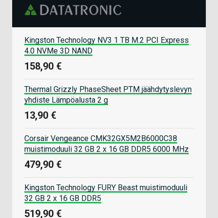
Kingston Technology NV3 1 TB M.2 PCI Express
4.0 NVMe 3D NAND
158,90 €
Thermal Grizzly PhaseSheet PTM jäähdytyslevyn
yhdiste Lämpöalusta 2 g
13,90 €
Corsair Vengeance CMK32GX5M2B6000C38
muistimoduuli 32 GB 2 x 16 GB DDR5 6000 MHz
479,90 €
Kingston Technology FURY Beast muistimoduuli
32 GB 2 x 16 GB DDR5
519,90 €