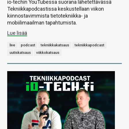
io-techin YouTubessa suorana lähetettävässä
Tekniikkapodcastissa keskustellaan viikon
kiinnostavimmista tietotekniikka- ja
mobiilimaailman tapahtumista.
Lue lisää
live
podcast
tekniikkakatsaus
tekniikkapodcast
uutiskatsaus
viikkokatsaus