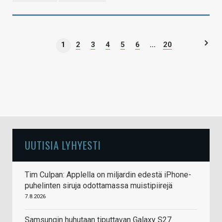
1
2
3
4
5
6
...
20
UUTISIA LYHYESTI
Tim Culpan: Applella on miljardin edestä iPhone-
puhelinten siruja odottamassa muistipiirejä
7.8.2026
Samsungin huhutaan tiputtavan Galaxy S27