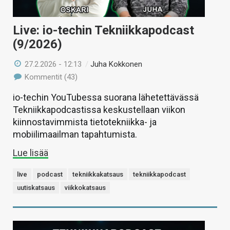
Live: io-techin Tekniikkapodcast
(9/2026)
27.2.2026 - 12:13
/
Juha Kokkonen
Kommentit (43)
io-techin YouTubessa suorana lähetettävässä
Tekniikkapodcastissa keskustellaan viikon
kiinnostavimmista tietotekniikka- ja
mobiilimaailman tapahtumista.
Lue lisää
live
podcast
tekniikkakatsaus
tekniikkapodcast
uutiskatsaus
viikkokatsaus