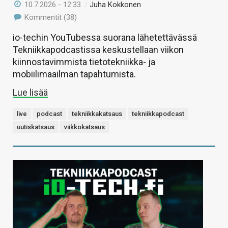
10.7.2026 - 12:33
/
Juha Kokkonen
Kommentit (38)
io-techin YouTubessa suorana lähetettävässä
Tekniikkapodcastissa keskustellaan viikon
kiinnostavimmista tietotekniikka- ja
mobiilimaailman tapahtumista.
Lue lisää
live
podcast
tekniikkakatsaus
tekniikkapodcast
uutiskatsaus
viikkokatsaus