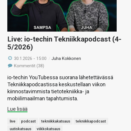
Live: io-techin Tekniikkapodcast (4-
5/2026)
30.1.2026 - 15:00
/
Juha Kokkonen
Kommentit (38)
io-techin YouTubessa suorana lähetettävässä
Tekniikkapodcastissa keskustellaan viikon
kiinnostavimmista tietotekniikka- ja
mobiilimaailman tapahtumista.
Lue lisää
live
podcast
tekniikkakatsaus
tekniikkapodcast
uutiskatsaus
viikkokatsaus