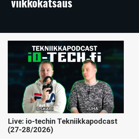
viikkokatsaus
ARTIKKELIT
VIDEOT
TECHBBS
TIETOA
HINTA.FI
KAUPPA
VAIHDA TEEMA
HAKU
Live: io-techin Tekniikkapodcast
(27-28/2026)