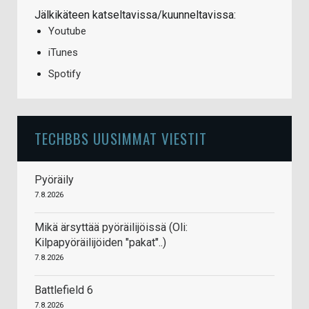
Jälkikäteen katseltavissa/kuunneltavissa:
Youtube
iTunes
Spotify
TECHBBS UUSIMMAT VIESTIT
Pyöräily
7.8.2026
Mikä ärsyttää pyöräilijöissä (Oli:
Kilpapyöräilijöiden "pakat"..)
7.8.2026
Battlefield 6
7.8.2026