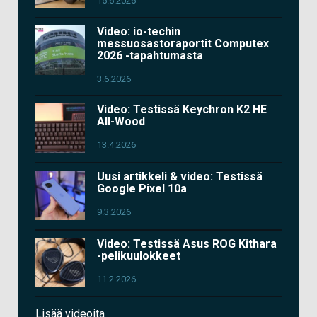
15.6.2026
Video: io-techin
messuosastoraportit Computex
2026 -tapahtumasta
3.6.2026
Video: Testissä Keychron K2 HE
All-Wood
13.4.2026
Uusi artikkeli & video: Testissä
Google Pixel 10a
9.3.2026
Video: Testissä Asus ROG Kithara
-pelikuulokkeet
11.2.2026
Lisää videoita