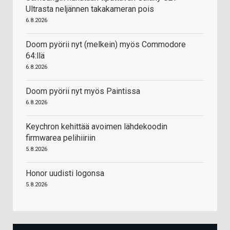
Ultrasta neljännen takakameran pois
6.8.2026
Doom pyörii nyt (melkein) myös Commodore
64:llä
6.8.2026
Doom pyörii nyt myös Paintissa
6.8.2026
Keychron kehittää avoimen lähdekoodin
firmwarea pelihiiriin
5.8.2026
Honor uudisti logonsa
5.8.2026