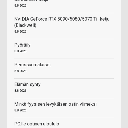
8.8.2026
NVIDIA GeForce RTX 5090/5080/5070 Ti -ketju
(Blackwell)
8.8.2026
Pyöräily
8.8.2026
Perussuomalaiset
8.8.2026
Elämän synty
8.8.2026
Minkä fyysisen levykäisen ostin viimeksi
8.8.2026
PC:lle optinen ulostulo