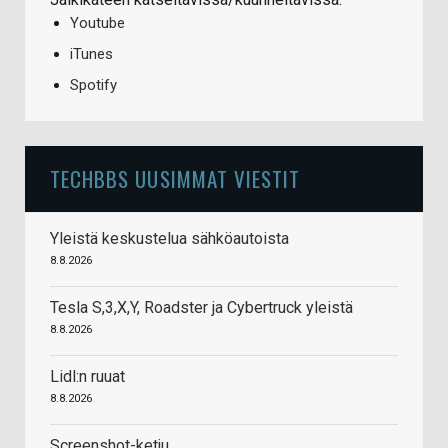
Youtube
iTunes
Spotify
TECHBBS UUSIMMAT VIESTIT
Yleistä keskustelua sähköautoista
8.8.2026
Tesla S,3,X,Y, Roadster ja Cybertruck yleistä
8.8.2026
Lidl:n ruuat
8.8.2026
Screenshot-ketju