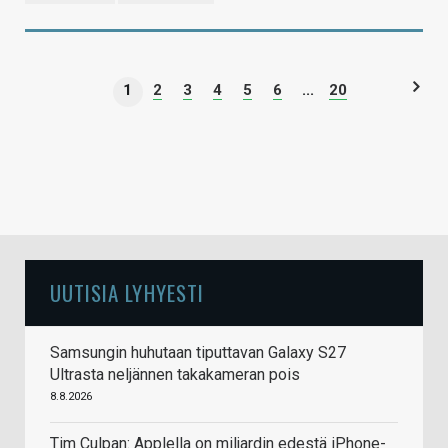
1
2
3
4
5
6
...
20
UUTISIA LYHYESTI
Samsungin huhutaan tiputtavan Galaxy S27
Ultrasta neljännen takakameran pois
8.8.2026
Tim Culpan: Applella on miljardin edestä iPhone-