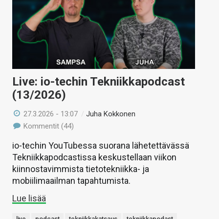
Live: io-techin Tekniikkapodcast
(13/2026)
27.3.2026 - 13:07
/
Juha Kokkonen
Kommentit (44)
io-techin YouTubessa suorana lähetettävässä
Tekniikkapodcastissa keskustellaan viikon
kiinnostavimmista tietotekniikka- ja
mobiilimaailman tapahtumista.
Lue lisää
live
podcast
tekniikkakatsaus
tekniikkapodast