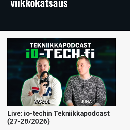
viikkokatsaus
ARTIKKELIT
VIDEOT
TECHBBS
TIETOA
HINTA.FI
KAUPPA
VAIHDA TEEMA
HAKU
Live: io-techin Tekniikkapodcast
(27-28/2026)