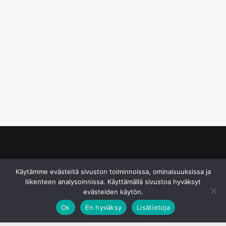
© S&J Media Oy
Käytämme evästeitä sivuston toiminnoissa, ominaisuuksissa ja
liikenteen analysoinnissa. Käyttämällä sivustoa hyväksyt
evästeiden käytön.
Ok
En hyväksy
Lisätietoja