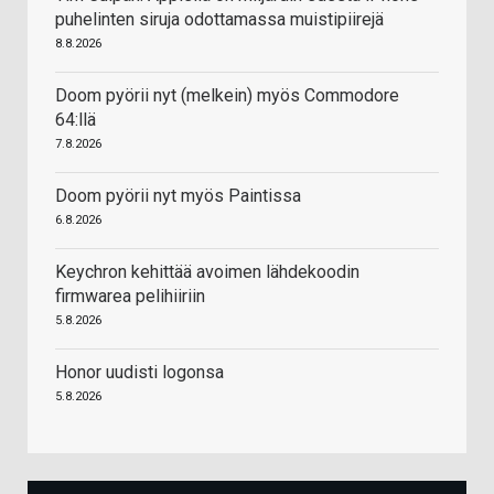
puhelinten siruja odottamassa muistipiirejä
8.8.2026
Doom pyörii nyt (melkein) myös Commodore
64:llä
7.8.2026
Doom pyörii nyt myös Paintissa
6.8.2026
Keychron kehittää avoimen lähdekoodin
firmwarea pelihiiriin
5.8.2026
Honor uudisti logonsa
5.8.2026