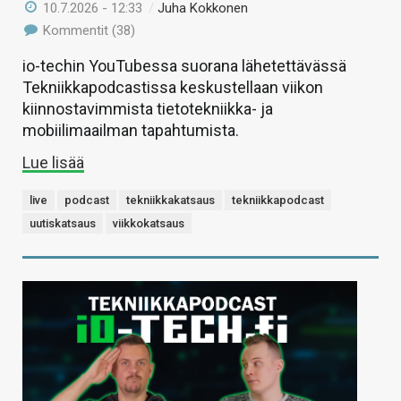
10.7.2026 - 12:33
/
Juha Kokkonen
Kommentit (38)
io-techin YouTubessa suorana lähetettävässä
Tekniikkapodcastissa keskustellaan viikon
kiinnostavimmista tietotekniikka- ja
mobiilimaailman tapahtumista.
Lue lisää
live
podcast
tekniikkakatsaus
tekniikkapodcast
uutiskatsaus
viikkokatsaus