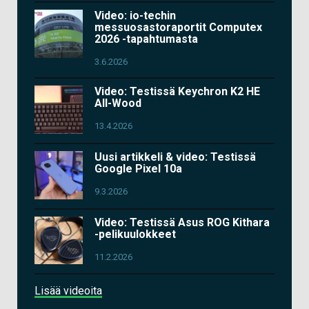
Video: io-techin
messuosastoraportit Computex
2026 -tapahtumasta
3.6.2026
Video: Testissä Keychron K2 HE
All-Wood
13.4.2026
Uusi artikkeli & video: Testissä
Google Pixel 10a
9.3.2026
Video: Testissä Asus ROG Kithara
-pelikuulokkeet
11.2.2026
Lisää videoita