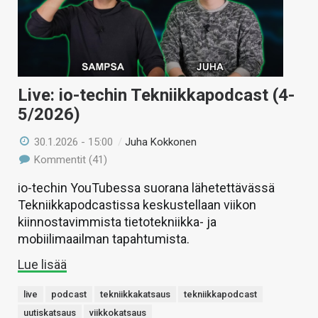
Live: io-techin Tekniikkapodcast (4-
5/2026)
30.1.2026 - 15:00
/
Juha Kokkonen
Kommentit (41)
io-techin YouTubessa suorana lähetettävässä
Tekniikkapodcastissa keskustellaan viikon
kiinnostavimmista tietotekniikka- ja
mobiilimaailman tapahtumista.
Lue lisää
live
podcast
tekniikkakatsaus
tekniikkapodcast
uutiskatsaus
viikkokatsaus