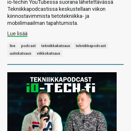
io-techin YouTubessa suorana lähetettävässä
Tekniikkapodcastissa keskustellaan viikon
kiinnostavimmista tietotekniikka- ja
mobiilimaailman tapahtumista.
Lue lisää
live
podcast
tekniikkakatsaus
tekniikkapodcast
uutiskatsaus
viikkokatsaus