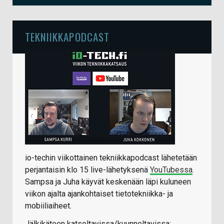
TEKNIIKKAPODCAST
io-techin viikottainen tekniikkapodcast lähetetään
perjantaisin klo 15 live-lähetyksenä
YouTubessa
.
Sampsa ja Juha käyvät keskenään läpi kuluneen
viikon ajalta ajankohtaiset tietotekniikka- ja
mobiiliaiheet.
Jälkikäteen katseltavissa/kuunneltavissa: