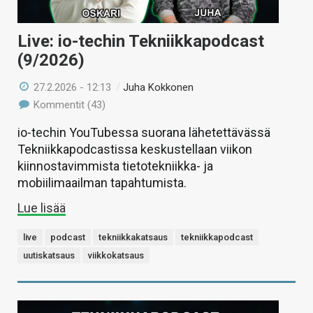
Live: io-techin Tekniikkapodcast
(9/2026)
27.2.2026 - 12:13
/
Juha Kokkonen
Kommentit (43)
io-techin YouTubessa suorana lähetettävässä
Tekniikkapodcastissa keskustellaan viikon
kiinnostavimmista tietotekniikka- ja
mobiilimaailman tapahtumista.
Lue lisää
live
podcast
tekniikkakatsaus
tekniikkapodcast
uutiskatsaus
viikkokatsaus