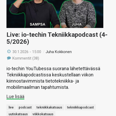
Live: io-techin Tekniikkapodcast (4-
5/2026)
30.1.2026 - 15:00
/
Juha Kokkonen
Kommentit (38)
io-techin YouTubessa suorana lähetettävässä
Tekniikkapodcastissa keskustellaan viikon
kiinnostavimmista tietotekniikka- ja
mobiilimaailman tapahtumista.
Lue lisää
live
podcast
tekniikkakatsaus
tekniikkapodcast
uutiskatsaus
viikkokatsaus