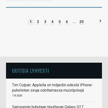
1
2
3
4
5
6
...
20
UUTISIA LYHYESTI
Tim Culpan: Applella on miljardin edestä iPhone-
puhelinten siruja odottamassa muistipiirejä
7.8.2026
Samsungin huhutaan tiputtavan Galaxy S27