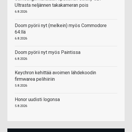
Ultrasta neljännen takakameran pois
6.8.2026
Doom pyörii nyt (melkein) myös Commodore
64:llä
6.8.2026
Doom pyörii nyt myös Paintissa
6.8.2026
Keychron kehittää avoimen lähdekoodin
firmwarea pelihiiriin
5.8.2026
Honor uudisti logonsa
5.8.2026