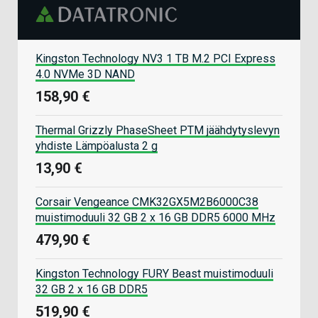
Kingston Technology NV3 1 TB M.2 PCI Express
4.0 NVMe 3D NAND
158,90 €
Thermal Grizzly PhaseSheet PTM jäähdytyslevyn
yhdiste Lämpöalusta 2 g
13,90 €
Corsair Vengeance CMK32GX5M2B6000C38
muistimoduuli 32 GB 2 x 16 GB DDR5 6000 MHz
479,90 €
Kingston Technology FURY Beast muistimoduuli
32 GB 2 x 16 GB DDR5
519,90 €