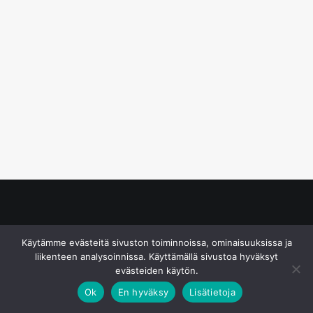
© S&J Media Oy
Käytämme evästeitä sivuston toiminnoissa, ominaisuuksissa ja
liikenteen analysoinnissa. Käyttämällä sivustoa hyväksyt
evästeiden käytön.
Ok
En hyväksy
Lisätietoja