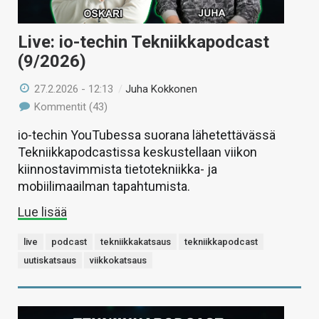
Live: io-techin Tekniikkapodcast
(9/2026)
27.2.2026 - 12:13
/
Juha Kokkonen
Kommentit (43)
io-techin YouTubessa suorana lähetettävässä
Tekniikkapodcastissa keskustellaan viikon
kiinnostavimmista tietotekniikka- ja
mobiilimaailman tapahtumista.
Lue lisää
live
podcast
tekniikkakatsaus
tekniikkapodcast
uutiskatsaus
viikkokatsaus