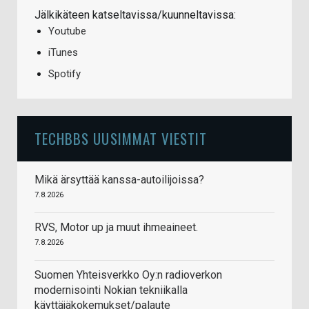
Jälkikäteen katseltavissa/kuunneltavissa:
Youtube
iTunes
Spotify
TECHBBS UUSIMMAT VIESTIT
Mikä ärsyttää kanssa-autoilijoissa?
7.8.2026
RVS, Motor up ja muut ihmeaineet.
7.8.2026
Suomen Yhteisverkko Oy:n radioverkon
modernisointi Nokian tekniikalla
käyttäjäkokemukset/palaute