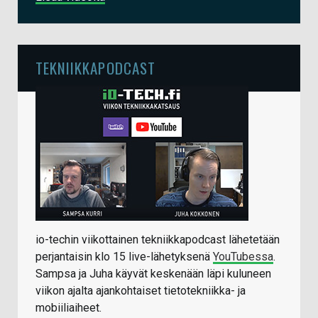
TEKNIIKKAPODCAST
io-techin viikottainen tekniikkapodcast lähetetään
perjantaisin klo 15 live-lähetyksenä
YouTubessa
.
Sampsa ja Juha käyvät keskenään läpi kuluneen
viikon ajalta ajankohtaiset tietotekniikka- ja
mobiiliaiheet.