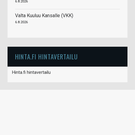
6.8.2026
Valta Kuuluu Kansalle (VKK)
6.8.2026
HINTA.FI HINTAVERTAILU
Hinta.fi hintavertailu