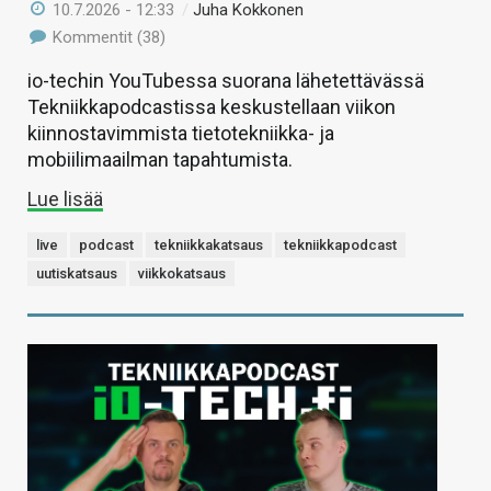
10.7.2026 - 12:33
/
Juha Kokkonen
Kommentit (38)
io-techin YouTubessa suorana lähetettävässä
Tekniikkapodcastissa keskustellaan viikon
kiinnostavimmista tietotekniikka- ja
mobiilimaailman tapahtumista.
Lue lisää
live
podcast
tekniikkakatsaus
tekniikkapodcast
uutiskatsaus
viikkokatsaus