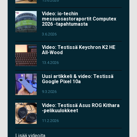
15.6.2026
Video: io-techin
messuosastoraportit Computex
2026 -tapahtumasta
3.6.2026
Video: Testissä Keychron K2 HE
All-Wood
13.4.2026
Uusi artikkeli & video: Testissä
Google Pixel 10a
9.3.2026
Video: Testissä Asus ROG Kithara
-pelikuulokkeet
11.2.2026
Lisää videoita