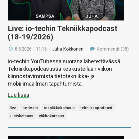
Live: io-techin Tekniikkapodcast
(18-19/2026)
8.5.2026 - 11:16
/
Juha Kokkonen
Kommentit (38)
io-techin YouTubessa suorana lähetettävässä
Tekniikkapodcastissa keskustellaan viikon
kiinnostavimmista tietotekniikka- ja
mobiilimaailman tapahtumista.
Lue lisää
live
podcast
tekniikkakatsaus
tekniikkapodcast
uutiskatsaus
viikkokatsaus