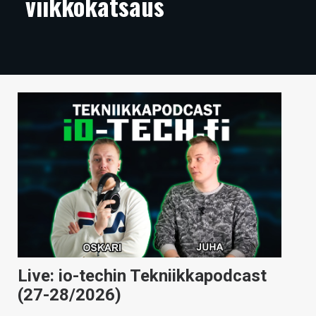
viikkokatsaus
ARTIKKELIT
VIDEOT
TECHBBS
TIETOA
HINTA.FI
KAUPPA
VAIHDA TEEMA
HAKU
Live: io-techin Tekniikkapodcast
(27-28/2026)