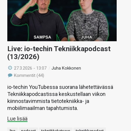
Live: io-techin Tekniikkapodcast
(13/2026)
27.3.2026 - 13:07
/
Juha Kokkonen
Kommentit (44)
io-techin YouTubessa suorana lähetettävässä
Tekniikkapodcastissa keskustellaan viikon
kiinnostavimmista tietotekniikka- ja
mobiilimaailman tapahtumista.
Lue lisää
live
podcast
tekniikkakatsaus
tekniikkapodast