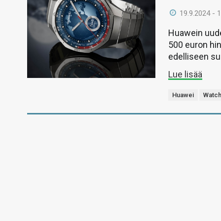
19.9.2024 - 
Huawein uudet
500 euron hin
edelliseen s
Lue lisää
Huawei
Watch