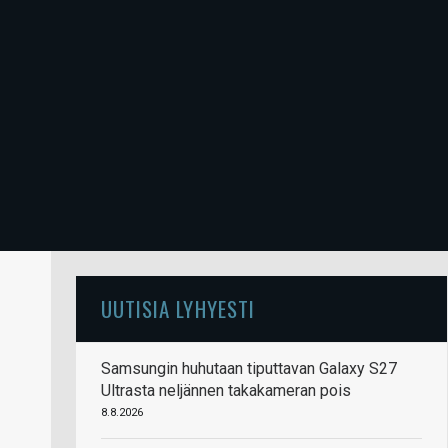
UUTISIA LYHYESTI
Samsungin huhutaan tiputtavan Galaxy S27
Ultrasta neljännen takakameran pois
8.8.2026