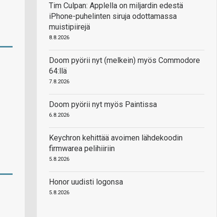
Tim Culpan: Applella on miljardin edestä
iPhone-puhelinten siruja odottamassa
muistipiirejä
8.8.2026
Doom pyörii nyt (melkein) myös Commodore
64:llä
7.8.2026
Doom pyörii nyt myös Paintissa
6.8.2026
Keychron kehittää avoimen lähdekoodin
firmwarea pelihiiriin
5.8.2026
Honor uudisti logonsa
5.8.2026