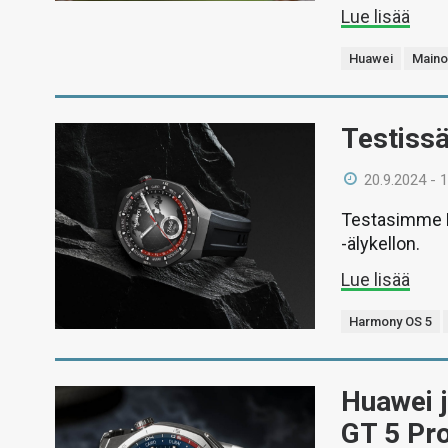
Lue lisää
Huawei
Maino
Testiss
20.9.2024 - 
Testasimme H
-älykellon.
Lue lisää
Harmony OS 5
Huawei j
GT 5 Pro