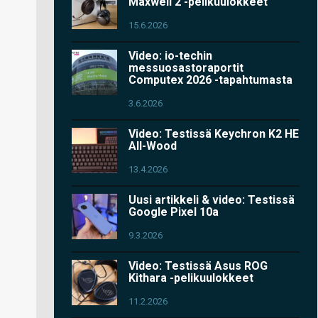
Maxwell 2 -pelikuulokkeet
15.6.2026
Video: io-techin
messuosastoraportit
Computex 2026 -tapahtumasta
3.6.2026
Video: Testissä Keychron K2 HE
All-Wood
13.4.2026
Uusi artikkeli & video: Testissä
Google Pixel 10a
9.3.2026
Video: Testissä Asus ROG
Kithara -pelikuulokkeet
11.2.2026