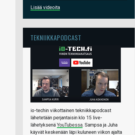
Lisää videoita
TEKNIIKKAPODCAST
io-techin viikottainen tekniikkapodcast
lähetetään perjantaisin klo 15 live-
lähetyksenä
YouTubessa
. Sampsa ja Juha
käyvät keskenään läpi kuluneen viikon ajalta