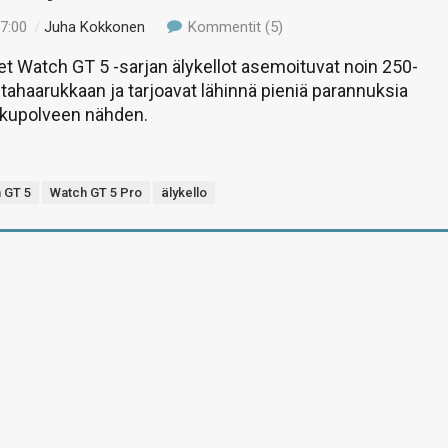
17:00
/
Juha Kokkonen
Kommentit (5)
 Watch GT 5 -sarjan älykellot asemoituvat noin 250-
tahaarukkaan ja tarjoavat lähinnä pieniä parannuksia
ukupolveen nähden.
 GT 5
Watch GT 5 Pro
älykello