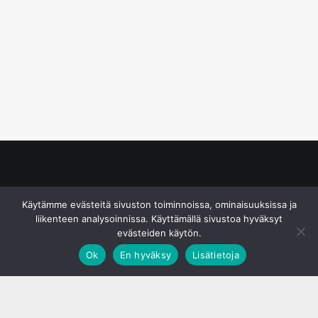
© S&J Media Oy
Käytämme evästeitä sivuston toiminnoissa, ominaisuuksissa ja
liikenteen analysoinnissa. Käyttämällä sivustoa hyväksyt
evästeiden käytön.
Ok
En hyväksy
Lisätietoja
;