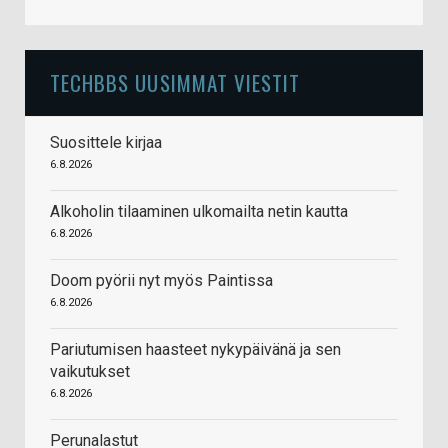
TECHBBS UUSIMMAT VIESTIT
Suosittele kirjaa
6.8.2026
Alkoholin tilaaminen ulkomailta netin kautta
6.8.2026
Doom pyörii nyt myös Paintissa
6.8.2026
Pariutumisen haasteet nykypäivänä ja sen
vaikutukset
6.8.2026
Perunalastut