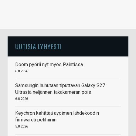
UUTISIA LYHYESTI
Doom pyörii nyt myös Paintissa
6.8.2026
Samsungin huhutaan tiputtavan Galaxy S27
Ultrasta neljännen takakameran pois
6.8.2026
Keychron kehittää avoimen lähdekoodin
firmwarea pelihiiriin
5.8.2026