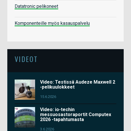
Datatronic pelikoneet
Komponenteille myös kasauspalvelu
VIDEOT
Video: Testissä Audeze Maxwell 2
-pelikuulokkeet
15.6.2026
Video: io-techin
messuosastoraportit Computex
2026 -tapahtumasta
3.6.2026