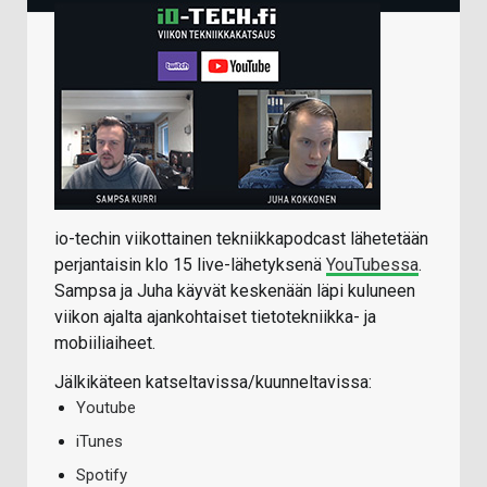
io-techin viikottainen tekniikkapodcast lähetetään
perjantaisin klo 15 live-lähetyksenä
YouTubessa
.
Sampsa ja Juha käyvät keskenään läpi kuluneen
viikon ajalta ajankohtaiset tietotekniikka- ja
mobiiliaiheet.
Jälkikäteen katseltavissa/kuunneltavissa:
Youtube
iTunes
Spotify