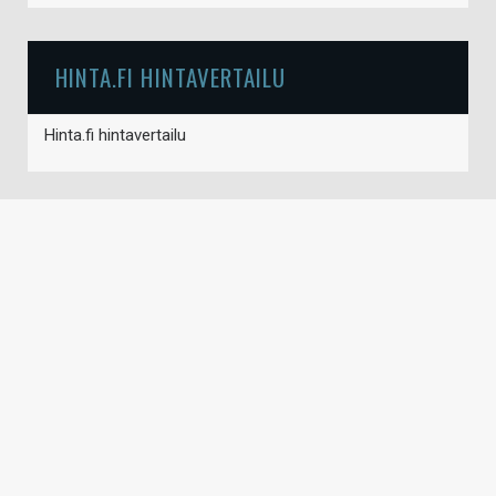
HINTA.FI HINTAVERTAILU
Hinta.fi hintavertailu