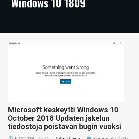
Windows 10 1809
ARTIKKELIT
VIDEOT
TECHBBS
TIETOA
HINTA.FI
KAUPPA
VAIHDA TEEMA
Microsoft keskeytti Windows 10
HAKU
October 2018 Updaten jakelun
tiedostoja poistavan bugin vuoksi
6.10.2018 - 15:11
/
Petrus Laine
Kommentit (102)