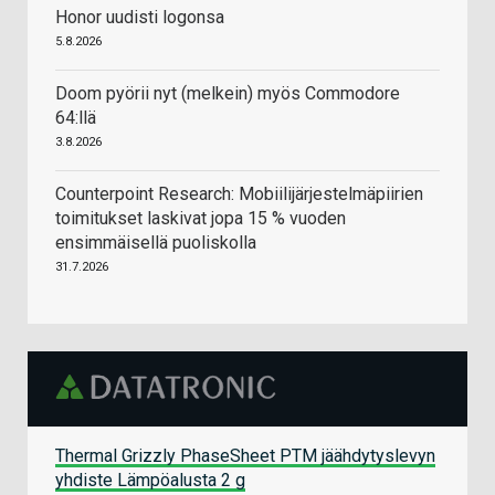
Honor uudisti logonsa
5.8.2026
Doom pyörii nyt (melkein) myös Commodore
64:llä
3.8.2026
Counterpoint Research: Mobiilijärjestelmäpiirien
toimitukset laskivat jopa 15 % vuoden
ensimmäisellä puoliskolla
31.7.2026
Thermal Grizzly PhaseSheet PTM jäähdytyslevyn
yhdiste Lämpöalusta 2 g