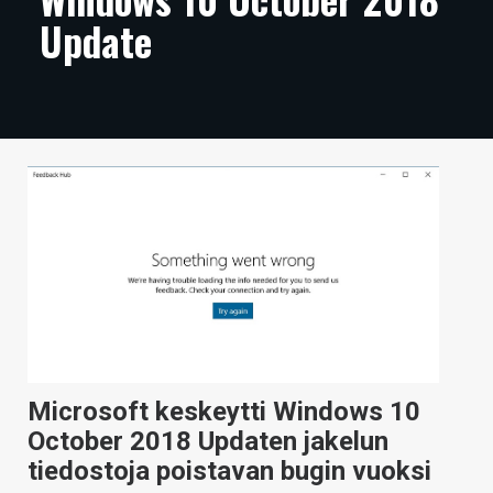
Update
ARTIKKELIT
VIDEOT
TECHBBS
TIETOA
HINTA.FI
KAUPPA
VAIHDA TEEMA
Microsoft keskeytti Windows 10
HAKU
October 2018 Updaten jakelun
tiedostoja poistavan bugin vuoksi