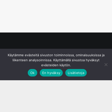
© S&J Media Oy
Käytämme evästeitä sivuston toiminnoissa, ominaisuuksissa ja
liikenteen analysoinnissa. Käyttämällä sivustoa hyväksyt
evästeiden käytön.
Ok
En hyväksy
Lisätietoja
;