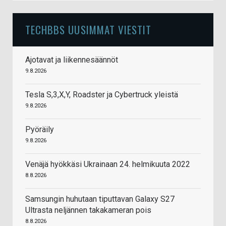
TECHBBS UUSIMMAT VIESTIT
Ajotavat ja liikennesäännöt
9.8.2026
Tesla S,3,X,Y, Roadster ja Cybertruck yleistä
9.8.2026
Pyöräily
9.8.2026
Venäjä hyökkäsi Ukrainaan 24. helmikuuta 2022
8.8.2026
Samsungin huhutaan tiputtavan Galaxy S27
Ultrasta neljännen takakameran pois
8.8.2026