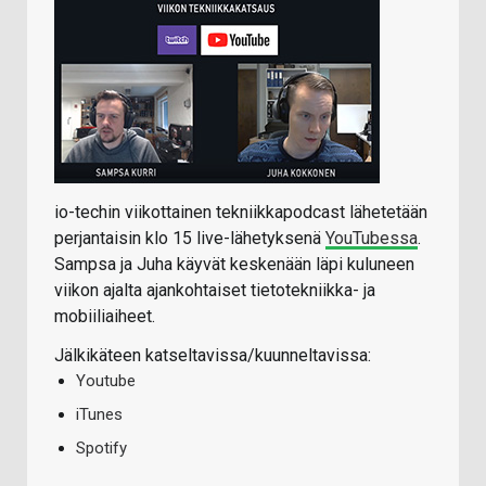
io-techin viikottainen tekniikkapodcast lähetetään
perjantaisin klo 15 live-lähetyksenä
YouTubessa
.
Sampsa ja Juha käyvät keskenään läpi kuluneen
viikon ajalta ajankohtaiset tietotekniikka- ja
mobiiliaiheet.
Jälkikäteen katseltavissa/kuunneltavissa:
Youtube
iTunes
Spotify