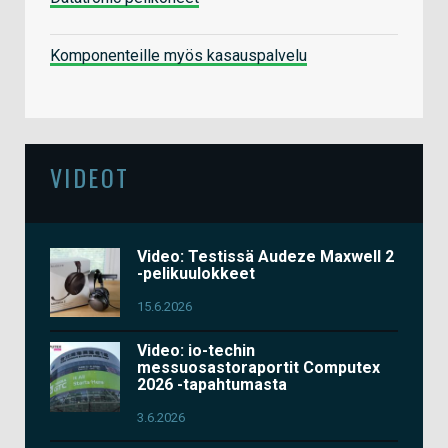
Komponenteille myös kasauspalvelu
VIDEOT
Video: Testissä Audeze Maxwell 2
-pelikuulokkeet
15.6.2026
Video: io-techin
messuosastoraportit Computex
2026 -tapahtumasta
3.6.2026