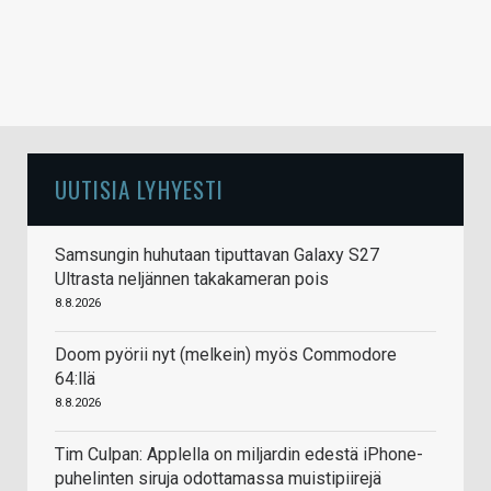
UUTISIA LYHYESTI
Samsungin huhutaan tiputtavan Galaxy S27
Ultrasta neljännen takakameran pois
8.8.2026
Doom pyörii nyt (melkein) myös Commodore
64:llä
8.8.2026
Tim Culpan: Applella on miljardin edestä iPhone-
puhelinten siruja odottamassa muistipiirejä