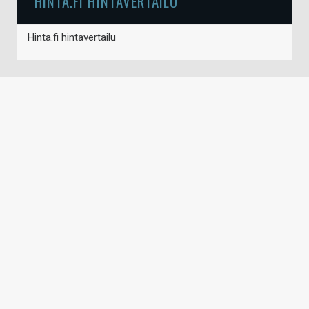
HINTA.FI HINTAVERTAILU
Hinta.fi hintavertailu