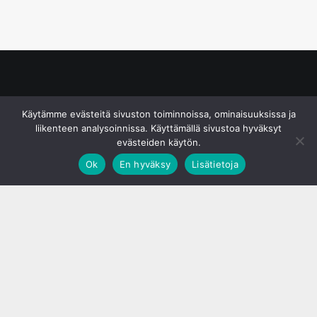
© S&J Media Oy
Käytämme evästeitä sivuston toiminnoissa, ominaisuuksissa ja
liikenteen analysoinnissa. Käyttämällä sivustoa hyväksyt
evästeiden käytön.
Ok
En hyväksy
Lisätietoja
;