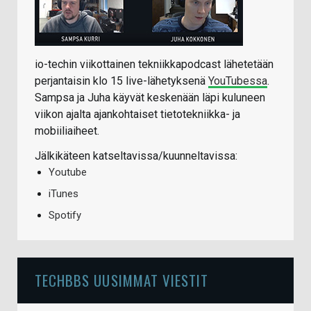
io-techin viikottainen tekniikkapodcast lähetetään
perjantaisin klo 15 live-lähetyksenä
YouTubessa
.
Sampsa ja Juha käyvät keskenään läpi kuluneen
viikon ajalta ajankohtaiset tietotekniikka- ja
mobiiliaiheet.
Jälkikäteen katseltavissa/kuunneltavissa:
Youtube
iTunes
Spotify
TECHBBS UUSIMMAT VIESTIT