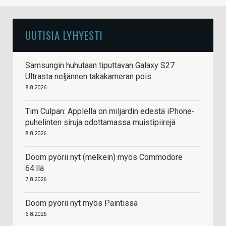
UUTISIA LYHYESTI
Samsungin huhutaan tiputtavan Galaxy S27
Ultrasta neljännen takakameran pois
8.8.2026
Tim Culpan: Applella on miljardin edestä iPhone-
puhelinten siruja odottamassa muistipiirejä
8.8.2026
Doom pyörii nyt (melkein) myös Commodore
64:llä
7.8.2026
Doom pyörii nyt myös Paintissa
6.8.2026