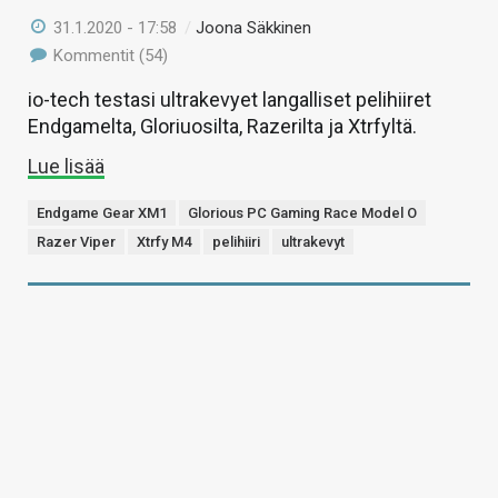
31.1.2020 - 17:58
/
Joona Säkkinen
Kommentit (54)
io-tech testasi ultrakevyet langalliset pelihiiret
Endgamelta, Gloriuosilta, Razerilta ja Xtrfyltä.
Lue lisää
Endgame Gear XM1
Glorious PC Gaming Race Model O
Razer Viper
Xtrfy M4
pelihiiri
ultrakevyt