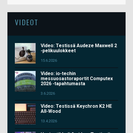
VIDEOT
Video: Testissä Audeze Maxwell 2
-pelikuulokkeet
15.6.2026
Video: io-techin
messuosastoraportit Computex
2026 -tapahtumasta
3.6.2026
Video: Testissä Keychron K2 HE
All-Wood
13.4.2026