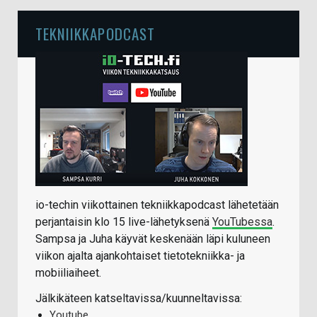
TEKNIIKKAPODCAST
io-techin viikottainen tekniikkapodcast lähetetään
perjantaisin klo 15 live-lähetyksenä
YouTubessa
.
Sampsa ja Juha käyvät keskenään läpi kuluneen
viikon ajalta ajankohtaiset tietotekniikka- ja
mobiiliaiheet.
Jälkikäteen katseltavissa/kuunneltavissa:
Youtube