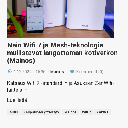
KAUPPA
VAIHDA TEEMA
Näin Wifi 7 ja Mesh-teknologia
HAKU
mullistavat langattoman kotiverkon
(Mainos)
1.12.2024 - 15:36
/
Mainos
Kommentit (0)
Katsaus Wifi 7 -standardiin ja Asuksen ZenWifi-
laitteisiin.
Lue lisää
Asus
Kaupallinen yhteistyö
Mainos
Wifi 7
ZenWifi