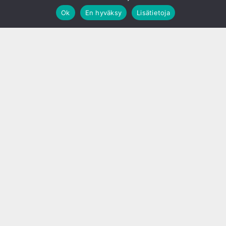
Ok
En hyväksy
Lisätietoja
;