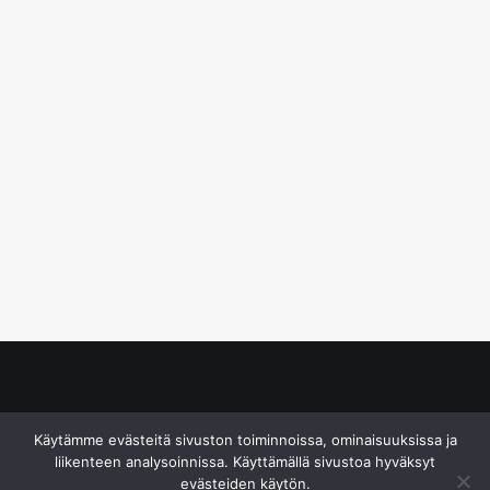
© S&J Media Oy
Käytämme evästeitä sivuston toiminnoissa, ominaisuuksissa ja
liikenteen analysoinnissa. Käyttämällä sivustoa hyväksyt
evästeiden käytön.