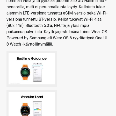
homman vielä yhtä pykälää pidemmälle 3D Hallin ilmiö -
sensorilla, mitä ei perusmalleista löydy. Kelloista tulee
aiemmin LTE-versiona tunnettu eSIM-versio sekä Wi-Fi-
versiona tunnettu BT-versio. Kellot tukevat Wi-Fi 4:ää
(802.11n). Bluetooth 5.3:a, NFC:tä ja yleisimpiä
paikannuspalveluita. Käyttöjärjestelmänä toimii Wear OS
Powered by Samsung eli Wear OS 6 ryyditettynä One UI
8 Watch -käyttöliittymällä.