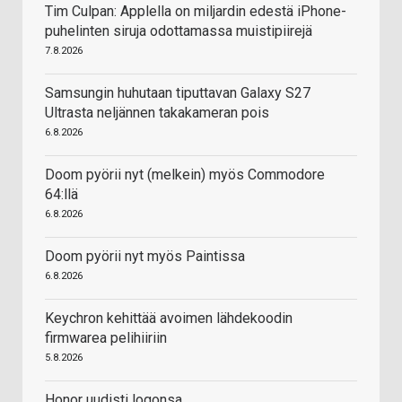
Tim Culpan: Applella on miljardin edestä iPhone-
puhelinten siruja odottamassa muistipiirejä
7.8.2026
Samsungin huhutaan tiputtavan Galaxy S27
Ultrasta neljännen takakameran pois
6.8.2026
Doom pyörii nyt (melkein) myös Commodore
64:llä
6.8.2026
Doom pyörii nyt myös Paintissa
6.8.2026
Keychron kehittää avoimen lähdekoodin
firmwarea pelihiiriin
5.8.2026
Honor uudisti logonsa