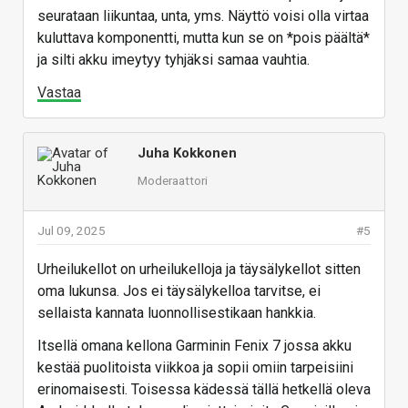
seurataan liikuntaa, unta, yms. Näyttö voisi olla virtaa
kuluttava komponentti, mutta kun se on *pois päältä*
ja silti akku imeytyy tyhjäksi samaa vauhtia.
Vastaa
Juha Kokkonen
Moderaattori
Jul 09, 2025
#5
Urheilukellot on urheilukelloja ja täysälykellot sitten
oma lukunsa. Jos ei täysälykelloa tarvitse, ei
sellaista kannata luonnollisestikaan hankkia.
Itsellä omana kellona Garminin Fenix 7 jossa akku
kestää puolitoista viikkoa ja sopii omiin tarpeisiini
erinomaisesti. Toisessa kädessä tällä hetkellä oleva