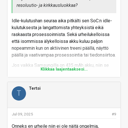
resoluutio- ja kirkkausluokkaa?
Idle-kulutushan seuraa aika pitkälti sen SoC:n idle-
kulutuksesta ja langattomista yhteyksistä eikä
raskaasta prosessoinnista. Sekä urheilukelloissa
että isommissa älykelloissa akku kuluu paljon
nopeammin kun on aktiivinen treeni päällä, näyttö
päällä ja vaativampaa prosessointia tai tiedonsiirtoa.
Jos vaikka Samsungilla on 435 mAh akku, niin se
Klikkaa laajentaaksesi...
tyhjenee noin 60-70 mW keskimääräisellä
kulutuksella päivässä. Ei tuokaan ihan valtava
kulutus ole, mutta paljon tuon kokoluokan laitteelle.
Tertsi
T
Urheilukelloissa kun on kevyempi prosessori, niin
idle-tila voi olla mikrowatteja.
Vastaa
Jul 09, 2025
#9
Onneks en urheile niin ei ole näitä ongelmia,