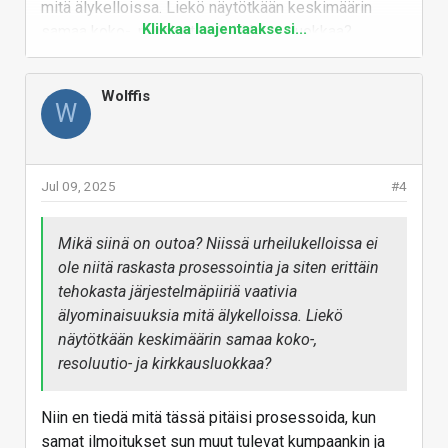
mitä älykelloissa. Liekö näytötkään keskimäärin
Klikkaa laajentaaksesi...
samaa koko-, resoluutio- ja kirkkausluokkaa?
Vastaa
Wolffis
W
Jul 09, 2025
#4
Mikä siinä on outoa? Niissä urheilukelloissa ei
ole niitä raskasta prosessointia ja siten erittäin
tehokasta järjestelmäpiiriä vaativia
älyominaisuuksia mitä älykelloissa. Liekö
näytötkään keskimäärin samaa koko-,
resoluutio- ja kirkkausluokkaa?
Niin en tiedä mitä tässä pitäisi prosessoida, kun
samat ilmoitukset sun muut tulevat kumpaankin ja