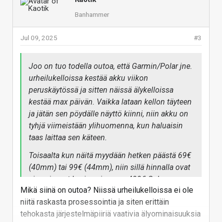
Banhammer
Jul 09, 2025
#3
Joo on tuo todella outoa, että Garmin/Polar jne.
urheilukelloissa kestää akku viikon
peruskäytössä ja sitten näissä älykelloissa
kestää max päivän. Vaikka lataan kellon täyteen
ja jätän sen pöydälle näyttö kiinni, niin akku on
tyhjä viimeistään ylihuomenna, kun haluaisin
taas laittaa sen käteen.
Toisaalta kun näitä myydään hetken päästä 69€
(40mm) tai 99€ (44mm), niin sillä hinnalla ovat
aina ajaneet hyvin asiansa. ~400€ Galaxy
Mikä siinä on outoa? Niissä urheilukelloissa ei ole
Watchista olisi silkkaa hulluutta.
niitä raskasta prosessointia ja siten erittäin
tehokasta järjestelmäpiiriä vaativia älyominaisuuksia