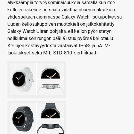
älykkäämpiä terveysominaisuuksia samalla kun itse
kellojen rakenne on saatu viilattua ohuemmaksi kuin
yhdessäkään aiemmassa Galaxy Watch -sukupolvessa.
Uuden kellosukupolven muotokieli on jatkokehitetty
Galaxy Watch Ultran pohjalta, eli kellon pyöristetyn
nelikulmaisen rungon päällä istuu pyöreä kellotaulu.
Kellojen kestävyydestä vastaavat IP68- ja 5ATM-
luokitukset sekä MIL-STD-810-sertifikaatti.