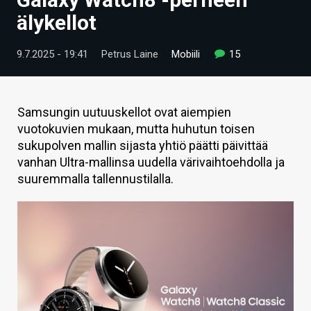
ARTIKKELIT
älykellot
VIDEOT
9.7.2025 - 19:41
Petrus Laine
Mobiili
15
TECHBBS
TIETOA
Samsungin uutuuskellot ovat aiempien
vuotokuvien mukaan, mutta huhutun toisen
HINTA.FI
sukupolven mallin sijasta yhtiö päätti päivittää
vanhan Ultra-mallinsa uudella värivaihtoehdolla ja
KAUPPA
suuremmalla tallennustilalla.
VAIHDA TEEMA
HAKU