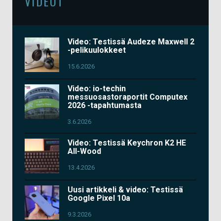
VIDEOT
Video: Testissä Audeze Maxwell 2
-pelikuulokkeet
15.6.2026
Video: io-techin
messuosastoraportit Computex
2026 -tapahtumasta
3.6.2026
Video: Testissä Keychron K2 HE
All-Wood
13.4.2026
Uusi artikkeli & video: Testissä
Google Pixel 10a
9.3.2026