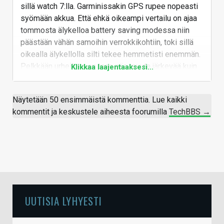
sillä watch 7:lla. Garminissakin GPS rupee nopeasti
syömään akkua. Että ehkä oikeampi vertailu on ajaa
tommosta älykelloa battery saving modessa niin
päästään vähän samoihin verrokkikohtiin, toki sillä
oikealla älykellolla silti tekee hemmetisti enemmän.
Pelkkään urheiluun en taas näe muuta järkevää kuin
Klikkaa laajentaaksesi...
oikea siihen tarkoitettu kello. Päivittäiseen käyttöön
älymallisempi.
Näytetään 50 ensimmäistä kommenttia. Lue kaikki
Vastaa
kommentit ja keskustele aiheesta foorumilla
TechBBS →
UUTISIA LYHYESTI