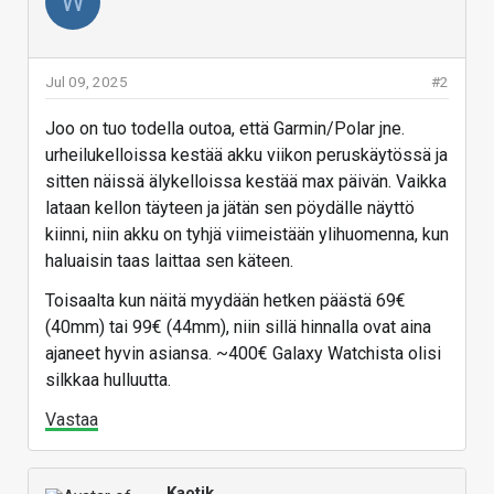
W
Jul 09, 2025
#2
Joo on tuo todella outoa, että Garmin/Polar jne.
urheilukelloissa kestää akku viikon peruskäytössä ja
sitten näissä älykelloissa kestää max päivän. Vaikka
lataan kellon täyteen ja jätän sen pöydälle näyttö
kiinni, niin akku on tyhjä viimeistään ylihuomenna, kun
haluaisin taas laittaa sen käteen.
Toisaalta kun näitä myydään hetken päästä 69€
(40mm) tai 99€ (44mm), niin sillä hinnalla ovat aina
ajaneet hyvin asiansa. ~400€ Galaxy Watchista olisi
silkkaa hulluutta.
Vastaa
Kaotik