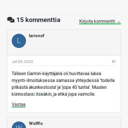
15
kommenttia
Kirjoita kommentti →
larionof
L
Jul 09, 2025
#1
Tälleen Garmin-käyttäjänä oli huvittavaa lukea
myynti-ilmoituksessa samassa yhteydessä 'todella
pitkästä akunkestosta' ja 'jopa 40 tuntia'. Muuten
kiinnostaisi itseäkin, ja ehkä jopa vaimolle.
Vastaa
Wolffis