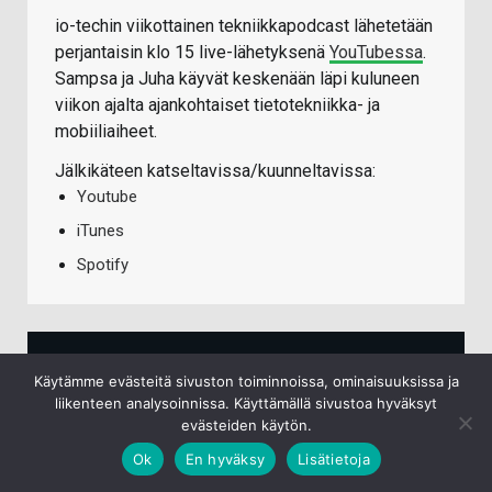
io-techin viikottainen tekniikkapodcast lähetetään
perjantaisin klo 15 live-lähetyksenä
YouTubessa
.
Sampsa ja Juha käyvät keskenään läpi kuluneen
viikon ajalta ajankohtaiset tietotekniikka- ja
mobiiliaiheet.
Jälkikäteen katseltavissa/kuunneltavissa:
Youtube
iTunes
Spotify
TECHBBS UUSIMMAT VIESTIT
Käytämme evästeitä sivuston toiminnoissa, ominaisuuksissa ja
liikenteen analysoinnissa. Käyttämällä sivustoa hyväksyt
evästeiden käytön.
Pyöräily
7.8.2026
Ok
En hyväksy
Lisätietoja