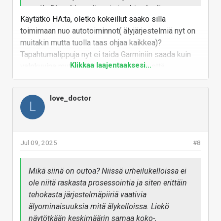
matka&tapahtumalippuja ja ohjaa kodin
Käytätkö HA:ta, oletko kokeillut saako sillä
älyjärjestelmiä. eSIM-versiona mahdollistaa
toimimaan nuo autotoiminnot( älyjärjestelmiä nyt on
itsenäisen toiminnan ilman puhelinta.
muitakin mutta tuolla taas ohjaa kaikkea)?
Tapahtumalippuja nyt ei taida Garminiin saada kuin
Klikkaa laajentaaksesi...
valokuvina mutta ehkä olen niin vanha, että
mielummin kaivan sen puhelimen esille kuin katson
muutaman sentin näytöltä ostoksia.
love_doctor
L
Vastaa
Jul 09, 2025
#8
Mikä siinä on outoa? Niissä urheilukelloissa ei
ole niitä raskasta prosessointia ja siten erittäin
tehokasta järjestelmäpiiriä vaativia
älyominaisuuksia mitä älykelloissa. Liekö
näytötkään keskimäärin samaa koko-,