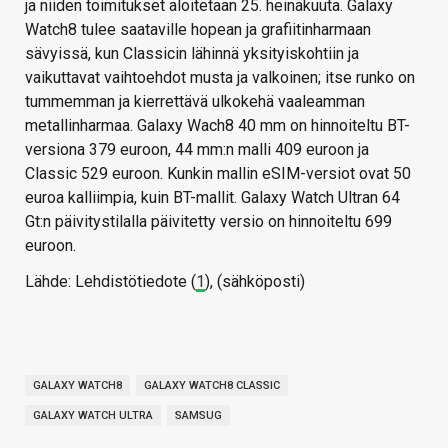
ja niiden toimitukset aloitetaan 25. heinäkuuta. Galaxy
Watch8 tulee saataville hopean ja grafiitinharmaan
sävyissä, kun Classicin lähinnä yksityiskohtiin ja
vaikuttavat vaihtoehdot musta ja valkoinen; itse runko on
tummemman ja kierrettävä ulkokehä vaaleamman
metallinharmaa. Galaxy Wach8 40 mm on hinnoiteltu BT-
versiona 379 euroon, 44 mm:n malli 409 euroon ja
Classic 529 euroon. Kunkin mallin eSIM-versiot ovat 50
euroa kalliimpia, kuin BT-mallit. Galaxy Watch Ultran 64
Gt:n päivitystilalla päivitetty versio on hinnoiteltu 699
euroon.
Lähde: Lehdistötiedote (
1
), (sähköposti)
GALAXY WATCH8
GALAXY WATCH8 CLASSIC
GALAXY WATCH ULTRA
SAMSUG