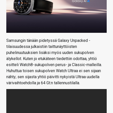
Samsungin tänään pidetyssä Galaxy Unpacked -
tilaisuudessa julkaistiin taittunäyttöisten
puhelinuutuuksien lisäksi myös uuden sukupolven
älykellot. Kuten jo etukäteen tiedettiin odottaa, yhtiö
esitteli Watch8-sukupolven perus- ja Classic-malleilla.
Huhuttua toisen sukupolven Watch Ultraa ei sen sijaan
nähty; sen sijasta yhtiö päivitti nykyistä Ultraa uudella
värivaihtoehdolla ja 64 Gt:n tallennustilalla.