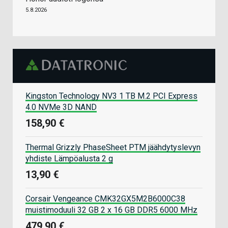
5.8.2026
Kingston Technology NV3 1 TB M.2 PCI Express
4.0 NVMe 3D NAND
158,90 €
Thermal Grizzly PhaseSheet PTM jäähdytyslevyn
yhdiste Lämpöalusta 2 g
13,90 €
Corsair Vengeance CMK32GX5M2B6000C38
muistimoduuli 32 GB 2 x 16 GB DDR5 6000 MHz
479,90 €