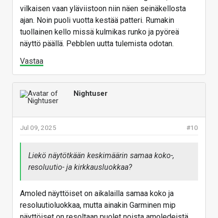
vilkaisen vaan yläviistoon niin näen seinäkellosta
ajan. Noin puoli vuotta kestää patteri. Rumakin
tuollainen kello missä kulmikas runko ja pyöreä
näyttö päällä. Pebblen uutta tulemista odotan.
Vastaa
Nightuser
Jul 09, 2025
#10
Liekö näytötkään keskimäärin samaa koko-,
resoluutio- ja kirkkausluokkaa?
Amoled näyttöiset on aikalailla samaa koko ja
resoluutioluokkaa, mutta ainakin Garminen mip
näyttöiset on resoltaan puolet noista amoledeistä.