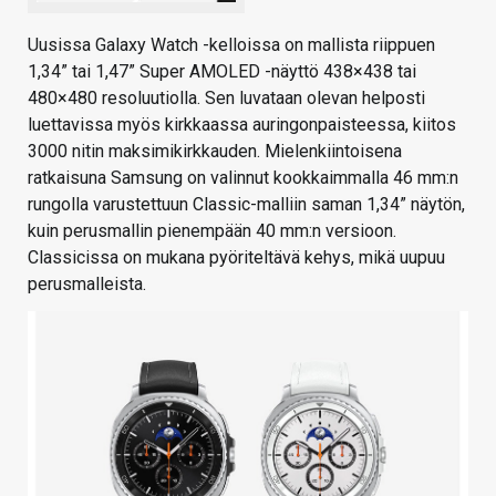
Uusissa Galaxy Watch -kelloissa on mallista riippuen
1,34” tai 1,47” Super AMOLED -näyttö 438×438 tai
480×480 resoluutiolla. Sen luvataan olevan helposti
luettavissa myös kirkkaassa auringonpaisteessa, kiitos
3000 nitin maksimikirkkauden. Mielenkiintoisena
ratkaisuna Samsung on valinnut kookkaimmalla 46 mm:n
rungolla varustettuun Classic-malliin saman 1,34” näytön,
kuin perusmallin pienempään 40 mm:n versioon.
Classicissa on mukana pyöriteltävä kehys, mikä uupuu
perusmalleista.