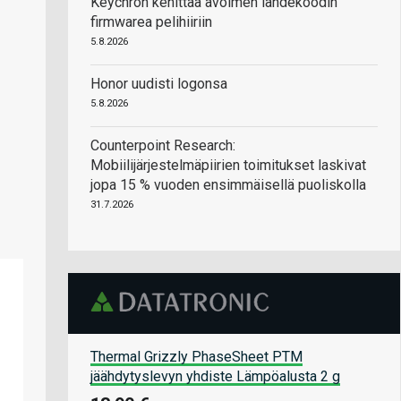
Keychron kehittää avoimen lähdekoodin
firmwarea pelihiiriin
5.8.2026
Honor uudisti logonsa
5.8.2026
Counterpoint Research:
Mobiilijärjestelmäpiirien toimitukset laskivat
jopa 15 % vuoden ensimmäisellä puoliskolla
31.7.2026
Thermal Grizzly PhaseSheet PTM
jäähdytyslevyn yhdiste Lämpöalusta 2 g