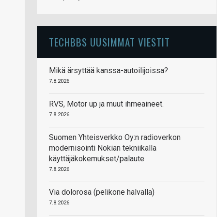
TECHBBS UUSIMMAT VIESTIT
Mikä ärsyttää kanssa-autoilijoissa?
7.8.2026
RVS, Motor up ja muut ihmeaineet.
7.8.2026
Suomen Yhteisverkko Oy:n radioverkon
modernisointi Nokian tekniikalla
käyttäjäkokemukset/palaute
7.8.2026
Via dolorosa (pelikone halvalla)
7.8.2026