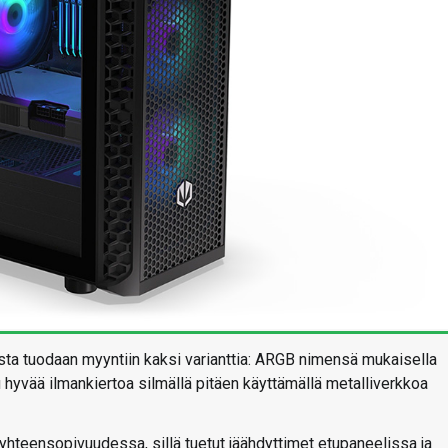
ta tuodaan myyntiin kaksi varianttia: ARGB nimensä mukaisella
ltu hyvää ilmankiertoa silmällä pitäen käyttämällä metalliverkkoa
hteensopivuudessa, sillä tuetut jäähdyttimet etupaneelissa ja