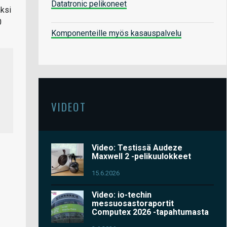
Datatronic pelikoneet
aksi
0
Komponenteille myös kasauspalvelu
VIDEOT
Video: Testissä Audeze
Maxwell 2 -pelikuulokkeet
15.6.2026
Video: io-techin
messuosastoraportit
Computex 2026 -tapahtumasta