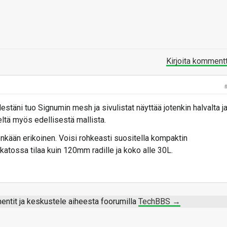
Kirjoita komment
estäni tuo Signumin mesh ja sivulistat näyttää jotenkin halvalta j
ltä myös edellisestä mallista.
tenkään erikoinen. Voisi rohkeasti suositella kompaktin
katossa tilaa kuin 120mm radille ja koko alle 30L.
ntit ja keskustele aiheesta foorumilla
TechBBS →