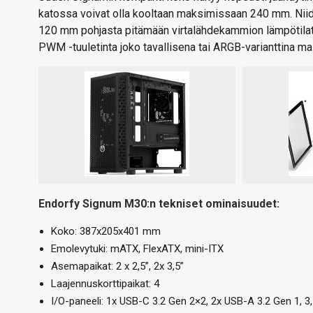
katossa voivat olla kooltaan maksimissaan 240 mm. Niide
120 mm pohjasta pitämään virtalähdekammion lämpötilat 
PWM -tuuletinta joko tavallisena tai ARGB-varianttina mal
Endorfy Signum M30:n tekniset ominaisuudet:
Koko: 387x205x401 mm
Emolevytuki: mATX, FlexATX, mini-ITX
Asemapaikat: 2 x 2,5”, 2x 3,5”
Laajennuskorttipaikat: 4
I/O-paneeli: 1x USB-C 3.2 Gen 2×2, 2x USB-A 3.2 Gen 1, 3