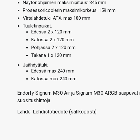
Näytönohjaimen maksimipituus: 345 mm
Prosessoricoolerin maksimikorkeus: 159 mm
Virtalähdetuki: ATX, max 180 mm
Tuuletinpaikat:
Edessä 2 x 120 mm
Katossa 2 x 120 mm
Pohjassa 2 x 120 mm
Takana 1 x 120 mm
Jäähdytituki:
Edessä max 240 mm
Katossa max 240 mm
Endorfy Signum M30 Air ja Signum M30 ARGB saapuvat myyn
suositushintoja.
Lähde: Lehdistötiedote (sähköposti)