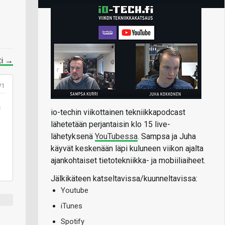
ti →
#1
a
io-techin viikottainen tekniikkapodcast
lähetetään perjantaisin klo 15 live-
lähetyksenä
YouTubessa
. Sampsa ja Juha
käyvät keskenään läpi kuluneen viikon ajalta
ajankohtaiset tietotekniikka- ja mobiiliaiheet.
Jälkikäteen katseltavissa/kuunneltavissa:
Youtube
iTunes
Spotify