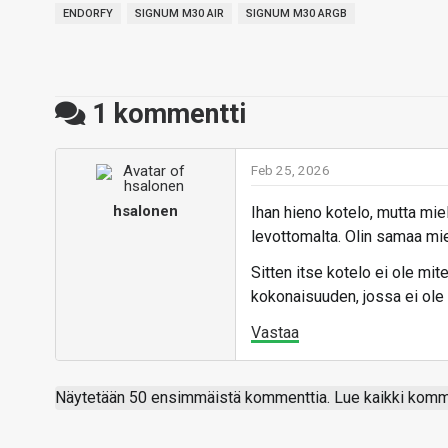
ENDORFY
SIGNUM M30 AIR
SIGNUM M30 ARGB
1
kommentti
Feb 25, 2026
hsalonen
Ihan hieno kotelo, mutta miel
levottomalta. Olin samaa mie
Sitten itse kotelo ei ole mi
kokonaisuuden, jossa ei ole 
Vastaa
Näytetään 50 ensimmäistä kommenttia. Lue kaikki komme