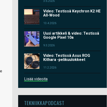
3.6.2026
Video: Testissä Keychron K2 HE
All-Wood
13.4.2026
Uusi artikkeli & video: Testissä
Google Pixel 10a
9.3.2026
Video: Testissä Asus ROG
Kithara -pelikuulokkeet
11.2.2026
le
Lisää videoita
TEKNIIKKAPODCAST