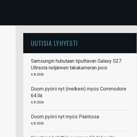
UUTISIA LYHYESTI
Samsungin huhutaan tiputtavan Galaxy S27
Ultrasta neljännen takakameran pois
6.8.2026
Doom pyörii nyt (melkein) myös Commodore
64:llä
6.8.2026
Doom pyörii nyt myös Paintissa
6.8.2026