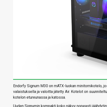
Endorfy Signum M30 on mATX-luokan minitornikotelo, jos
valaistuksella ja valoitta jätetty Air. Kotelot on suunnite
kotelon etureunassa ja katossa.
Uuden Signumin kompakti koko näkyy nopeasti jäähdytiny