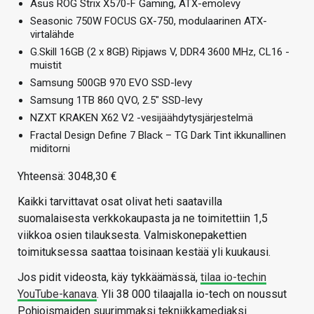
Asus ROG Strix X570-F Gaming, ATX-emolevy
Seasonic 750W FOCUS GX-750, modulaarinen ATX-
virtalähde
G.Skill 16GB (2 x 8GB) Ripjaws V, DDR4 3600 MHz, CL16 -
muistit
Samsung 500GB 970 EVO SSD-levy
Samsung 1TB 860 QVO, 2.5″ SSD-levy
NZXT KRAKEN X62 V2 -vesijäähdytysjärjestelmä
Fractal Design Define 7 Black – TG Dark Tint ikkunallinen
miditorni
Yhteensä: 3048,30 €
Kaikki tarvittavat osat olivat heti saatavilla
suomalaisesta verkkokaupasta ja ne toimitettiin 1,5
viikkoa osien tilauksesta. Valmiskonepakettien
toimituksessa saattaa toisinaan kestää yli kuukausi.
Jos pidit videosta, käy tykkäämässä,
tilaa io-techin
YouTube-kanava
. Yli 38 000 tilaajalla io-tech on noussut
Pohjoismaiden suurimmaksi tekniikkamediaksi