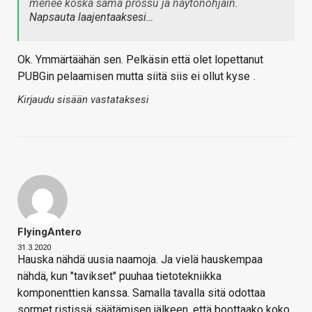
menee koska sama prossu ja näytönohjain.
Napsauta laajentaaksesi…
Ok. Ymmärtäähän sen. Pelkäsin että olet lopettanut
PUBGin pelaamisen mutta siitä siis ei ollut kyse
.
Kirjaudu sisään vastataksesi
FlyingAntero
31.3.2020
Hauska nähdä uusia naamoja. Ja vielä hauskempaa
nähdä, kun "tavikset" puuhaa tietotekniikka
komponenttien kanssa. Samalla tavalla sitä odottaa
sormet ristissä säätämisen jälkeen, että boottaako koko