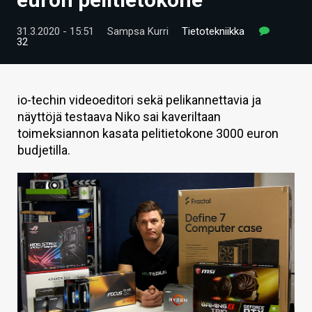
ARTIKKELIT
31.3.2020 - 15:51
Sampsa Kurri
Tietotekniikka
32
VIDEOT
TECHBBS
io-techin videoeditori sekä pelikannettavia ja
TIETOA
näyttöjä testaava Niko sai kaveriltaan
toimeksiannon kasata pelitietokone 3000 euron
HINTA.FI
budjetilla.
KAUPPA
VAIHDA TEEMA
HAKU