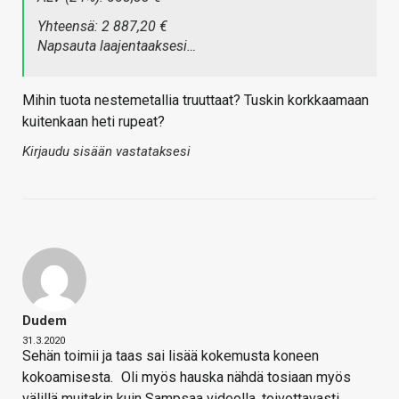
Yhteensä: 2 887,20 €
Napsauta laajentaaksesi…
Mihin tuota nestemetallia truuttaat? Tuskin korkkaamaan
kuitenkaan heti rupeat?
Kirjaudu sisään vastataksesi
Dudem
31.3.2020
Sehän toimii ja taas sai lisää kokemusta koneen
kokoamisesta.
Oli myös hauska nähdä tosiaan myös
välillä muitakin kuin Sampsaa videolla, toivottavasti