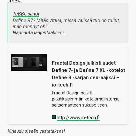
31.3.2020
TuBBe sanoi
Define R7? Mitäs vittua, missä välissä tuo on tullut,
ihan mennyt ohi.
Napsauta laajentaaksesi…
Fractal Design julkisti uudet
Define 7- ja Define 7 XL -kotelot
Define R -sarjan seuraajiksi –
io-tech.fi
Fractal Design päivitti
pitkäikäisimmän kotelomallistonsa
seitsemänteen sukupolveen.
http://www.io-tech.fi
Kirjaudu sisään vastataksesi