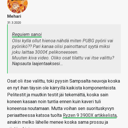
Mehari
31.3.2020
Requiem sanoi
Olisi kyllä ollut hienoa nähdä miten PUBG pyörii vai
pyöriikö?? Pari kanaa olisi painottanut syytä miksi
joku laittaa 3000€ pelikoneeseen.
Muuten kiva video. Oliko osat tilattu vai itse valittu?
Napsauta laajentaaksesi…
Osat oli itse valittu, toki pyysin Sampsalta neuvoja koska
en nyt ihan täysin ole kärryillä kaikista komponenteista.
Pelitestit ja muutkin testit jäi tekemättä, koska sain
koneen kasaan noin tuntia ennen kuin kaveri tuli
koneensa noutamaan. Mutta voihan sen suorituskyvyn
periaatteessa katsoa tuolta
Ryzen 9 3900X artikkelista
,
ainakin melko lähelle menee koska sama prossu ja