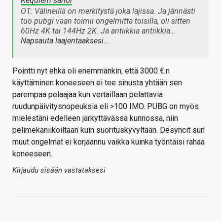
Requiem sanoi
OT: Välineillä on merkitystä joka lajissa. Ja jännästi
tuo pubgi vaan toimii ongelmitta toisilla, oli sitten
60Hz 4K tai 144Hz 2K. Ja antiikkia antiikkia…
Napsauta laajentaaksesi…
Pointti nyt ehkä oli enemmänkin, että 3000 €:n
käyttäminen koneeseen ei tee sinusta yhtään sen
parempaa pelaajaa kun vertaillaan pelattavia
ruudunpäivitysnopeuksia eli >100 IMO. PUBG on myös
mielestäni edelleen järkyttävässä kunnossa, niin
pelimekaniikoiltaan kuin suorituskyvyltään. Desyncit sun
muut ongelmat ei korjaannu vaikka kuinka työntäisi rahaa
koneeseen.
Kirjaudu sisään vastataksesi