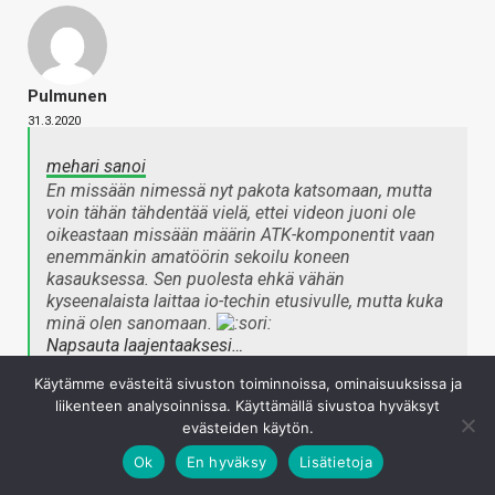
Pulmunen
31.3.2020
mehari sanoi
En missään nimessä nyt pakota katsomaan, mutta
voin tähän tähdentää vielä, ettei videon juoni ole
oikeastaan missään määrin ATK-komponentit vaan
enemmänkin amatöörin sekoilu koneen
kasauksessa. Sen puolesta ehkä vähän
kyseenalaista laittaa io-techin etusivulle, mutta kuka
minä olen sanomaan.
Napsauta laajentaaksesi…
Käytämme evästeitä sivuston toiminnoissa, ominaisuuksissa ja
liikenteen analysoinnissa. Käyttämällä sivustoa hyväksyt
Juurikin sen takia hyvä video
evästeiden käytön.
Kirjaudu sisään vastataksesi
Ok
En hyväksy
Lisätietoja