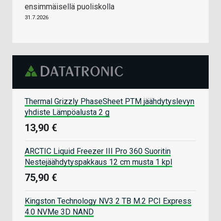
ensimmäisellä puoliskolla
31.7.2026
Thermal Grizzly PhaseSheet PTM jäähdytyslevyn
yhdiste Lämpöalusta 2 g
13,90 €
ARCTIC Liquid Freezer III Pro 360 Suoritin
Nestejäähdytyspakkaus 12 cm musta 1 kpl
75,90 €
Kingston Technology NV3 2 TB M.2 PCI Express
4.0 NVMe 3D NAND