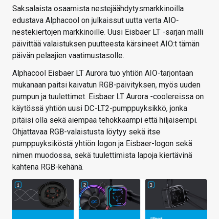
Saksalaista osaamista nestejäähdytysmarkkinoilla
edustava Alphacool on julkaissut uutta verta AIO-
nestekiertojen markkinoille. Uusi Eisbaer LT -sarjan malli
päivittää valaistuksen puutteesta kärsineet AIO:t tämän
päivän pelaajien vaatimustasolle.
Alphacool Eisbaer LT Aurora tuo yhtiön AIO-tarjontaan
mukanaan paitsi kaivatun RGB-päivityksen, myös uuden
pumpun ja tuulettimet. Eisbaer LT Aurora -coolereissa on
käytössä yhtiön uusi DC-LT2-pumppuyksikkö, jonka
pitäisi olla sekä aiempaa tehokkaampi että hiljaisempi.
Ohjattavaa RGB-valaistusta löytyy sekä itse
pumppuyksiköstä yhtiön logon ja Eisbaer-logon sekä
nimen muodossa, sekä tuulettimista lapoja kiertävinä
kahtena RGB-kehänä.