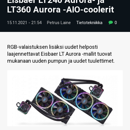
ARTIKKELIT
LT360 Aurora -AIO-coolerit
VIDEOT
15.11.2021 - 21:54
Petrus Laine
Tietotekniikka
0
TECHBBS
TIETOA
RGB-valaistuksen lisäksi uudet helposti
laajennettavat Eisbaer LT Aurora -mallit tuovat
HINTA.FI
mukanaan uuden pumpun ja uudet tuulettimet.
KAUPPA
VAIHDA TEEMA
HAKU