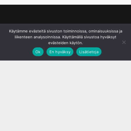
© S&J Media Oy
Käytämme evästeitä sivuston toiminnoissa, ominaisuuksissa ja
liikenteen analysoinnissa. Käyttämällä sivustoa hyväksyt
evästeiden käytön.
Ok
En hyväksy
Lisätietoja
;