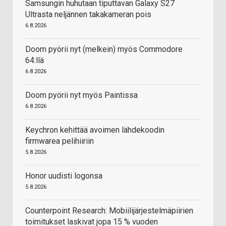
Samsungin huhutaan tiputtavan Galaxy S27
Ultrasta neljännen takakameran pois
6.8.2026
Doom pyörii nyt (melkein) myös Commodore
64:llä
6.8.2026
Doom pyörii nyt myös Paintissa
6.8.2026
Keychron kehittää avoimen lähdekoodin
firmwarea pelihiiriin
5.8.2026
Honor uudisti logonsa
5.8.2026
Counterpoint Research: Mobiilijärjestelmäpiirien
toimitukset laskivat jopa 15 % vuoden