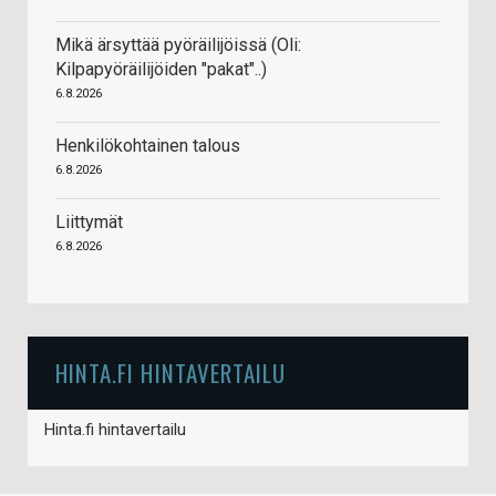
Mikä ärsyttää pyöräilijöissä (Oli:
Kilpapyöräilijöiden "pakat"..)
6.8.2026
Henkilökohtainen talous
6.8.2026
Liittymät
6.8.2026
HINTA.FI HINTAVERTAILU
Hinta.fi hintavertailu