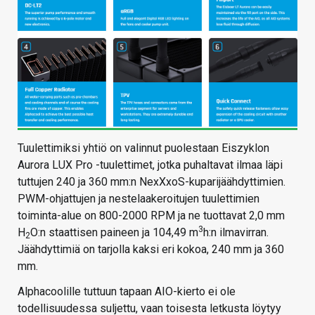
Tuulettimiksi yhtiö on valinnut puolestaan Eiszyklon
Aurora LUX Pro -tuulettimet, jotka puhaltavat ilmaa läpi
tuttujen 240 ja 360 mm:n NexXxoS-kuparijäähdyttimien.
PWM-ohjattujen ja nestelaakeroitujen tuulettimien
toiminta-alue on 800-2000 RPM ja ne tuottavat 2,0 mm
3
H
O:n staattisen paineen ja 104,49 m
h:n ilmavirran.
2
Jäähdyttimiä on tarjolla kaksi eri kokoa, 240 mm ja 360
mm.
Alphacoolille tuttuun tapaan AIO-kierto ei ole
todellisuudessa suljettu, vaan toisesta letkusta löytyy