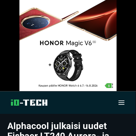
Alphacool julkaisi uudet
UUTISET
Eisbaer LT240 Aurora- ja