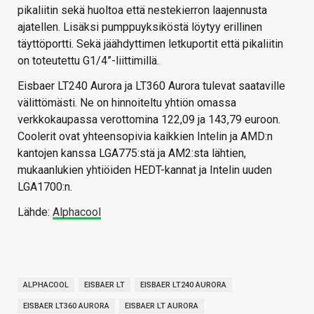
pikaliitin sekä huoltoa että nestekierron laajennusta
ajatellen. Lisäksi pumppuyksiköstä löytyy erillinen
täyttöportti. Sekä jäähdyttimen letkuportit että pikaliitin
on toteutettu G1/4”-liittimillä.
Eisbaer LT240 Aurora ja LT360 Aurora tulevat saataville
välittömästi. Ne on hinnoiteltu yhtiön omassa
verkkokaupassa verottomina 122,09 ja 143,79 euroon.
Coolerit ovat yhteensopivia kaikkien Intelin ja AMD:n
kantojen kanssa LGA775:stä ja AM2:sta lähtien,
mukaanlukien yhtiöiden HEDT-kannat ja Intelin uuden
LGA1700:n.
Lähde:
Alphacool
ALPHACOOL
EISBAER LT
EISBAER LT240 AURORA
EISBAER LT360 AURORA
EISBAER LT AURORA