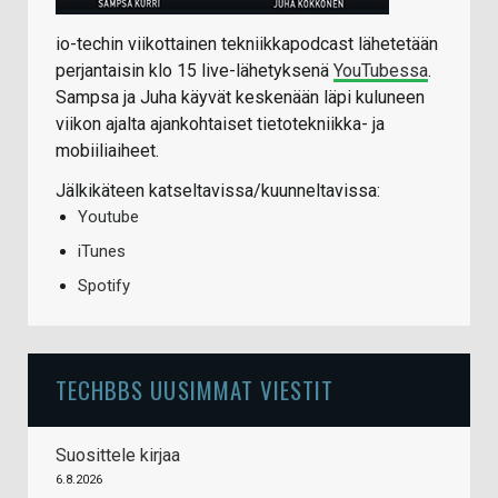
io-techin viikottainen tekniikkapodcast lähetetään
perjantaisin klo 15 live-lähetyksenä
YouTubessa
.
Sampsa ja Juha käyvät keskenään läpi kuluneen
viikon ajalta ajankohtaiset tietotekniikka- ja
mobiiliaiheet.
Jälkikäteen katseltavissa/kuunneltavissa:
Youtube
iTunes
Spotify
TECHBBS UUSIMMAT VIESTIT
Suosittele kirjaa
6.8.2026