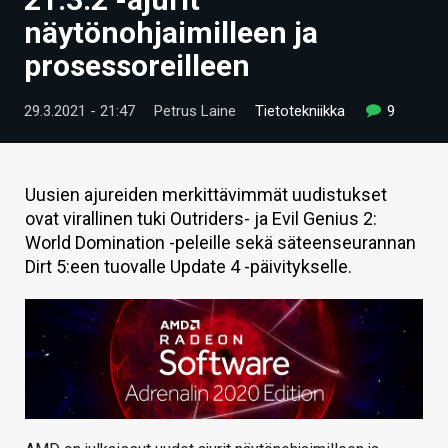
ARTIKKELIT
näytönohjaimilleen ja
prosessoreilleen
VIDEOT
TECHBBS
29.3.2021 - 21:47
Petrus Laine
Tietotekniikka
9
TIETOA
HINTA.FI
Uusien ajureiden merkittävimmät uudistukset
ovat virallinen tuki Outriders- ja Evil Genius 2:
KAUPPA
World Domination -peleille sekä säteenseurannan
Dirt 5:een tuovalle Update 4 -päivitykselle.
VAIHDA TEEMA
HAKU