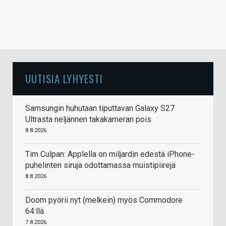
UUTISIA LYHYESTI
Samsungin huhutaan tiputtavan Galaxy S27
Ultrasta neljännen takakameran pois
8.8.2026
Tim Culpan: Applella on miljardin edestä iPhone-
puhelinten siruja odottamassa muistipiirejä
8.8.2026
Doom pyörii nyt (melkein) myös Commodore
64:llä
7.8.2026