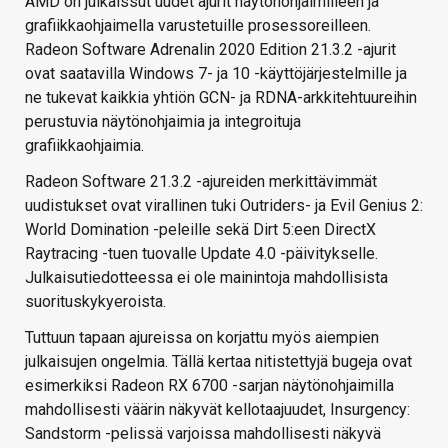
AMD on julkaissut uudet ajurit näytönohjaimilleen ja
grafiikkaohjaimella varustetuille prosessoreilleen.
Radeon Software Adrenalin 2020 Edition 21.3.2 -ajurit
ovat saatavilla Windows 7- ja 10 -käyttöjärjestelmille ja
ne tukevat kaikkia yhtiön GCN- ja RDNA-arkkitehtuureihin
perustuvia näytönohjaimia ja integroituja
grafiikkaohjaimia.
Radeon Software 21.3.2 -ajureiden merkittävimmät
uudistukset ovat virallinen tuki Outriders- ja Evil Genius 2:
World Domination -peleille sekä Dirt 5:een DirectX
Raytracing -tuen tuovalle Update 4.0 -päivitykselle.
Julkaisutiedotteessa ei ole mainintoja mahdollisista
suorituskykyeroista.
Tuttuun tapaan ajureissa on korjattu myös aiempien
julkaisujen ongelmia. Tällä kertaa nitistettyjä bugeja ovat
esimerkiksi Radeon RX 6700 -sarjan näytönohjaimilla
mahdollisesti väärin näkyvät kellotaajuudet, Insurgency:
Sandstorm -pelissä varjoissa mahdollisesti näkyvä