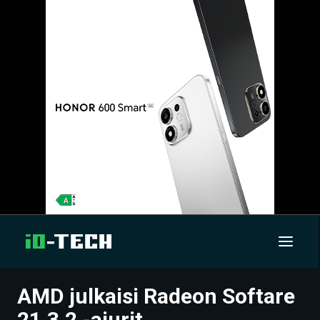
AMD julkaisi Radeon Softare
UUTISET
21.3.2 -ajurit