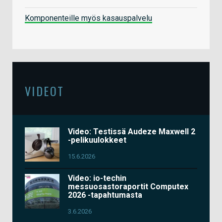
Komponenteille myös kasauspalvelu
VIDEOT
Video: Testissä Audeze Maxwell 2
-pelikuulokkeet
15.6.2026
Video: io-techin
messuosastoraportit Computex
2026 -tapahtumasta
3.6.2026