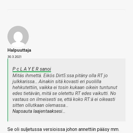
Halpuuttaja
30.3.2021
P c L A Y E R sanoi
Mitäs ihmettä. Eikös Dirt5:ssa pitäny olla RT jo
julkkarissa… Ainakin sitä kovasti eri puolilla
hehkutettiin, vaikka ei tosin kukaan oikein tuntunut
edes tietävän, mitä se oletettu RT edes vaikutti. No
vastaus on ilmeisesti se, että koko RT:ä ei oikeasti
sitten ollutkaan olemassa…
Napsauta laajentaaksesi…
Se oli suljetussa versioissa johon annettiin pääsy mm.