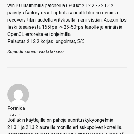
win10 uusimmilla patcheilla 6800xt 21.2.2 -> 21.3.2
päivitys factory reset optiolla aiheutti bluescreenin ja
recovery tilan, uudella yrityksellä meni sisään. Apexin fps
laski tasaisesta 165fps -> 25-50fps tasolle ja erinäisiä
OpenCL erroreita eri ohjelmilla.
Palautus 21.2.2 korjasi ongelmat, 5/5.
Kirjaudu sisään vastataksesi
Formica
30.3.2021
Joillakin käyttäjillä on pahoja suorituskykyongelmia
21.3.1 ja 21.3.2 ajureilla monilla eri sukupolven korteilla.