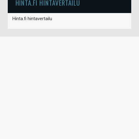
HINTA.FI HINTAVERTAILU
Hinta.fi hintavertailu