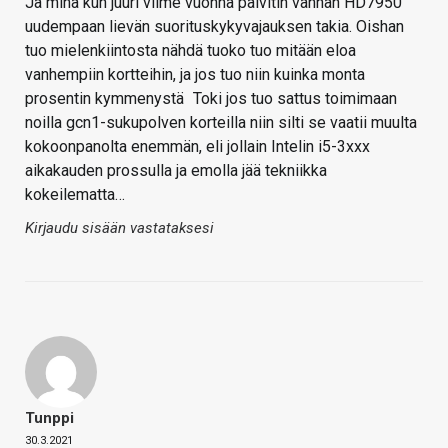
Ja minä kun juuri viime vuonna päivitin vanhan HD7950
uudempaan lievän suorituskykyvajauksen takia. Oishan
tuo mielenkiintosta nähdä tuoko tuo mitään eloa
vanhempiin kortteihin, ja jos tuo niin kuinka monta
prosentin kymmenystä
Toki jos tuo sattus toimimaan
noilla gcn1-sukupolven korteilla niin silti se vaatii muulta
kokoonpanolta enemmän, eli jollain Intelin i5-3xxx
aikakauden prossulla ja emolla jää tekniikka
kokeilematta…
Kirjaudu sisään vastataksesi
Tunppi
30.3.2021