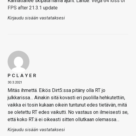
Kannattanee skipata nämä ajurit. Lähde:
Vega 64 loss of
FPS after 21.3.1 update
Kirjaudu sisään vastataksesi
P C L A Y E R
30.3.2021
Mitäs ihmettä. Eikös Dirt5:ssa pitäny olla RT jo
julkkarissa… Ainakin sitä kovasti eri puolilla hehkutettiin,
vaikka ei tosin kukaan oikein tuntunut edes tietävän, mitä
se oletettu RT edes vaikutti. No vastaus on ilmeisesti se,
että koko RT:ä ei oikeasti sitten ollutkaan olemassa…
Kirjaudu sisään vastataksesi