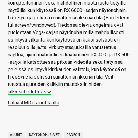
korruptoituminen sekä mahdollinen musta ruutu tietyillä
näytöillä, kun käytössä on RX 6000 -sarjan näytönohjain,
FreeSync ja pelissä reunattoman ikkunan tila (Borderless
fullscreen/windowed). Tiedossa olevia ongelmia ovat
puolestaan Vega-sarjan näytönohjaimilla mahdollisesti
esiintyvä vilkunta, kun käytössä on kaksi selvästi eri
resoluutioilla ja/tai virkistystaajuuksilla varustettua
näyttöä, ajurin mahdollinen kaatuminen RX 400- ja RX 500
-sarjoilla katsottaessa pitkään videoita sekä tietyissä
peleissä esiintyvä kirkkauden vaihtelu, kun käytössä on
FreeSync ja pelissä reunattoman ikkunan tila. Voit
tutustua ajureiden kaikkiin muutoksiin niiden
julkaisutiedotteessa
.
Lataa AMD:n ajurit täältä
AJURIT
NÄYTÖNOHJAIMET
RADEON