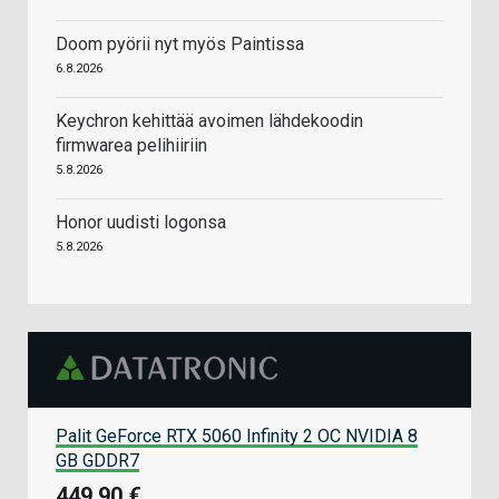
Doom pyörii nyt myös Paintissa
6.8.2026
Keychron kehittää avoimen lähdekoodin
firmwarea pelihiiriin
5.8.2026
Honor uudisti logonsa
5.8.2026
Palit GeForce RTX 5060 Infinity 2 OC NVIDIA 8
GB GDDR7
449,90 €