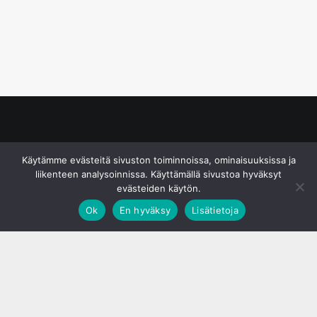
© S&J Media Oy
Käytämme evästeitä sivuston toiminnoissa, ominaisuuksissa ja
liikenteen analysoinnissa. Käyttämällä sivustoa hyväksyt
evästeiden käytön.
Ok
En hyväksy
Lisätietoja
;