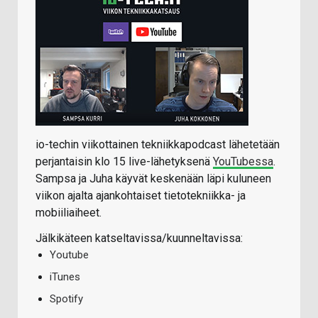
io-techin viikottainen tekniikkapodcast lähetetään
perjantaisin klo 15 live-lähetyksenä
YouTubessa
.
Sampsa ja Juha käyvät keskenään läpi kuluneen
viikon ajalta ajankohtaiset tietotekniikka- ja
mobiiliaiheet.
Jälkikäteen katseltavissa/kuunneltavissa:
Youtube
iTunes
Spotify