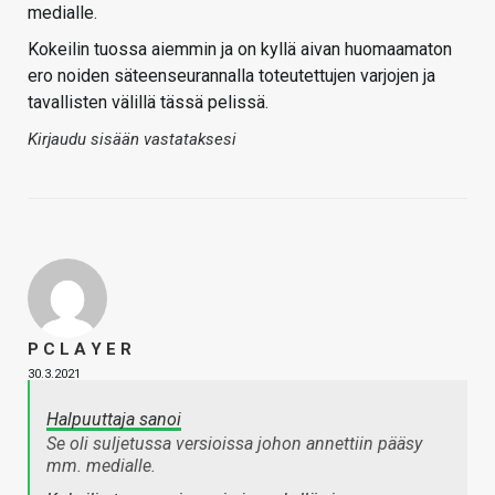
medialle.
Kokeilin tuossa aiemmin ja on kyllä aivan huomaamaton
ero noiden säteenseurannalla toteutettujen varjojen ja
tavallisten välillä tässä pelissä.
Kirjaudu sisään vastataksesi
P C L A Y E R
30.3.2021
Halpuuttaja sanoi
Se oli suljetussa versioissa johon annettiin pääsy
mm. medialle.