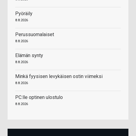
Pyöräily
8.8.2026
Perussuomalaiset
8.8.2026
Elämän synty
8.8.2026
Minkä fyysisen levykäisen ostin viimeksi
8.8.2026
PC:lle optinen ulostulo
8.8.2026