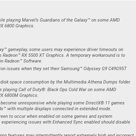
ile playing Marvel’s Guardians of the Galaxy™ on some AMD
X 6800 Graphics.
axy™ gameplay, some users may experience driver timeouts on
 Radeon™ RX 5500 XT Graphics. A temporary workaround is to
 in Radeon™ Software.
tion issues when they set their Samsung™ Odyssey G9 C49G95T
disk space consumption by the Multimedia Athena Dumps folder.
le playing Call of Duty®: Black Ops Cold War on some AMD
RX 6800M Graphics.
become unresponsive while playing some DirectX® 11 games
s™ with multiple displays connected in extended mode.
reen to occur when enabled on some games and system
 experiencing issues with Enhanced Sync enabled should disable
ng features may intermittently report extremely high and incorrect