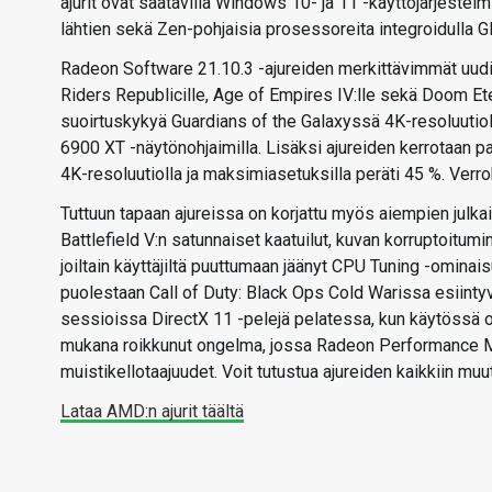
ajurit ovat saatavilla Windows 10- ja 11 -käyttöjärjestelm
lähtien sekä Zen-pohjaisia prosessoreita integroidulla GP
Radeon Software 21.10.3 -ajureiden merkittävimmät uudist
Riders Republicille, Age of Empires IV:lle sekä Doom Ete
suoirtuskykyä Guardians of the Galaxyssä 4K-resoluutiol
6900 XT -näytönohjaimilla. Lisäksi ajureiden kerrotaan 
4K-resoluutiolla ja maksimiasetuksilla peräti 45 %. Verro
Tuttuun tapaan ajureissa on korjattu myös aiempien julkai
Battlefield V:n satunnaiset kaatuilut, kuvan korruptoi
joiltain käyttäjiltä puuttumaan jäänyt CPU Tuning -omina
puolestaan Call of Duty: Black Ops Cold Warissa esiinty
sessioissa DirectX 11 -pelejä pelatessa, kun käytössä 
mukana roikkunut ongelma, jossa Radeon Performance Me
muistikellotaajuudet. Voit tutustua ajureiden kaikkiin mu
Lataa AMD:n ajurit täältä