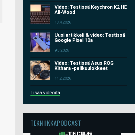
Video: Testissä Keychron K2 HE
All-Wood
13.4.2026
Uusi artikkeli & video: Testissä
Google Pixel 10a
9.3.2026
Video: Testissä Asus ROG
Kithara -pelikuulokkeet
11.2.2026
Lisää videoita
TEKNIIKKAPODCAST