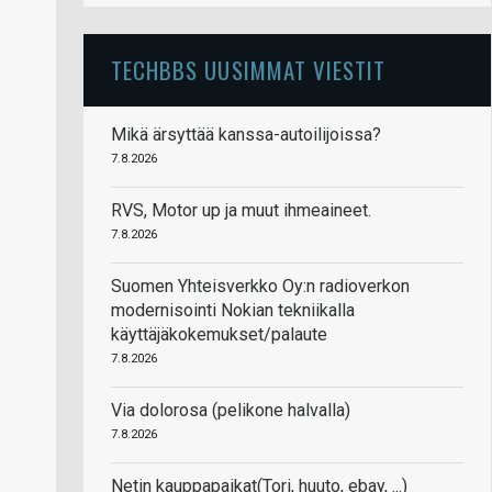
TECHBBS UUSIMMAT VIESTIT
Mikä ärsyttää kanssa-autoilijoissa?
7.8.2026
RVS, Motor up ja muut ihmeaineet.
7.8.2026
Suomen Yhteisverkko Oy:n radioverkon
modernisointi Nokian tekniikalla
käyttäjäkokemukset/palaute
7.8.2026
Via dolorosa (pelikone halvalla)
7.8.2026
Netin kauppapaikat(Tori, huuto, ebay, ...)