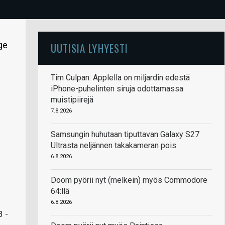
ge
UUTISIA LYHYESTI
Tim Culpan: Applella on miljardin edestä
iPhone-puhelinten siruja odottamassa
muistipiirejä
7.8.2026
Samsungin huhutaan tiputtavan Galaxy S27
Ultrasta neljännen takakameran pois
6.8.2026
Doom pyörii nyt (melkein) myös Commodore
64:llä
6.8.2026
3 -