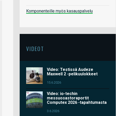
Komponenteille myös kasauspalvelu
VIDEOT
Video: Testissä Audeze
Maxwell 2 -pelikuulokkeet
15.6.2026
Video: io-techin
messuosastoraportit
Computex 2026 -tapahtumasta
3.6.2026