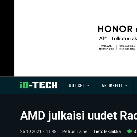
UUTISET
ARTIKKELIT
AMD julkaisi uudet Ra
26.10.2021 - 11:48
Petrus Laine
Tietotekniikka
3