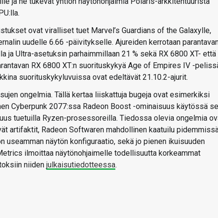
ille ja ne tukevat yhtiön näytönohjaimia Polaris-arkkitehtuurista
U:lla.
ukset ovat viralliset tuet Marvel’s Guardians of the Galaxylle,
rnalin uudelle 6.66 -päivitykselle. Ajureiden kerrotaan parantava
la ja Ultra-asetuksin parhaimmillaan 21 % sekä RX 6800 XT- että
parantavan RX 6800 XT:n suorituskykyä Age of Empires IV -peliss
kkina suorituskykyluvuissa ovat edeltävät 21.10.2-ajurit.
sujen ongelmia. Tällä kertaa liiskattuja bugeja ovat esimerkiksi
tuminen Cyberpunk 2077:ssa Radeon Boost -ominaisuus käytössä s
isuus tuetuilla Ryzen-prosessoreilla. Tiedossa olevia ongelmia ov
vät artifaktit, Radeon Softwaren mahdollinen kaatuilu pidemmiss
on useamman näytön konfiguraatio, sekä jo pienen ikuisuuden
trics ilmoittaa näytönohjaimelle todellisuutta korkeammat
utoksiin niiden
julkaisutiedotteessa
.