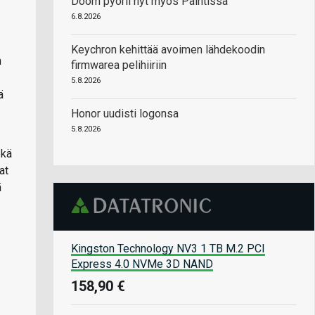
Doom pyörii nyt myös Paintissa
6.8.2026
Keychron kehittää avoimen lähdekoodin
n
firmwarea pelihiiriin
5.8.2026
ä
Honor uudisti logonsa
5.8.2026
ekä
at
ä
Kingston Technology NV3 1 TB M.2 PCI
Express 4.0 NVMe 3D NAND
158,90 €