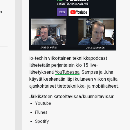
n
io-techin viikottainen tekniikkapodcast
lähetetään perjantaisin klo 15 live-
lähetyksenä
YouTubessa
. Sampsa ja Juha
käyvät keskenään läpi kuluneen viikon ajalta
ajankohtaiset tietotekniikka- ja mobiiliaiheet.
Jälkikäteen katseltavissa/kuunneltavissa:
Youtube
iTunes
Spotify