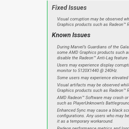
Fixed Issues
Visual corruption may be observed wh
Graphics products such as Radeon™ R
Known Issues
During Marvel’s Guardians of the Gal
some AMD Graphics products such as
disable the Radeon™ Anti-Lag feature
Users may experience display corrup
monitor to 5120X1440 @ 240Hz.
Some users may experience elevated 
Visual artifacts may be observed whi
Graphics products such as Radeon™ 
AMD Radeon™ Software may crash or 
such as PlayerUnknown’s Battleground
Enhanced Sync may cause a black sc
configurations. Any users who may be
it as a temporary workaround.
Radeon performance metrics and loggi