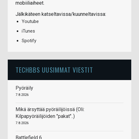
mobiiliaiheet.
Jälkikäteen katseltavissa/kuunneltavissa:
Youtube
iTunes
Spotify
TECHBBS UUSIMMAT VIESTIT
Pyöräily
7.8.2026
Mikä ärsyttää pyöräilijöissä (Oli:
Kilpapyöräilijöiden "pakat"..)
7.8.2026
Battlefield 6