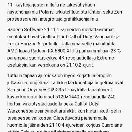
11 -käyttöjärjestelmille ja ne tukevat yhtiön
näytönohjaimia Polaris-arkkitehtuurista lähtien sekä Zen-
prosessoreihin integroituja grafiikkaohjaimia.
Radeon Software 21.11.1 -ajureiden merkittävimmät
muutokset ovat viralliset tuet Call of Duty: Vanguard- ja
Forza Horizon 5 -peleille. Jälkimmäiselle mainituista
AMD lupaa Radeon RX 6800 XT:llä parhaimmillaan 23 %
parempaa suorituskykyä 4K-resoluutiolla ja Extreme-
asetuksin, kun verrokkina on 21.10.2-ajurit.
Tuttuun tapaan ajureissa on myös korjattu aiempien
julkaisujen ongelmia. Tällä kertaa korjattuja ongelmia ovat
Samsung Odyssey C49G95T -näytöillä tapahtuneet
kuvan korruptoitumiset 5120×1440-resoluutiolla 240
hertsin virkistystaajuudella sekä Call of Duty:
Warzonessa esiintyneet artifaktit, kun hiirtä liikutti pelin
sisäisessä valikossa. Oletettavasti pienemmälle
huomiolle jääneiden 21.10.4-ajureiden korjaus Guardians