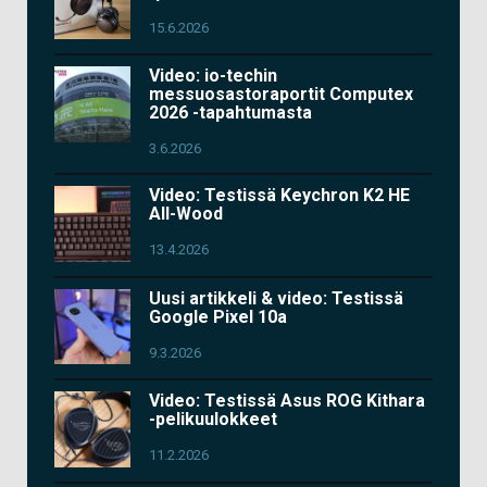
15.6.2026
Video: io-techin
messuosastoraportit Computex
2026 -tapahtumasta
3.6.2026
Video: Testissä Keychron K2 HE
All-Wood
13.4.2026
Uusi artikkeli & video: Testissä
Google Pixel 10a
9.3.2026
Video: Testissä Asus ROG Kithara
-pelikuulokkeet
11.2.2026