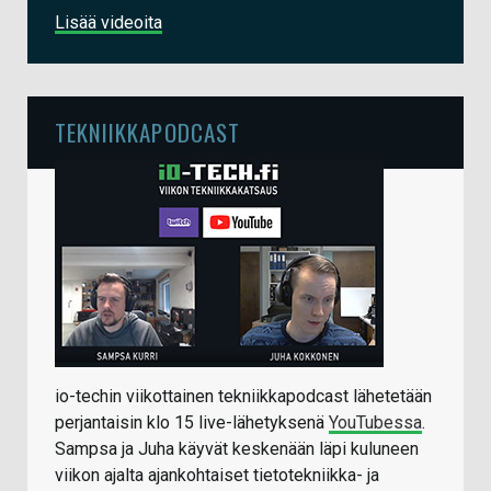
Lisää videoita
TEKNIIKKAPODCAST
io-techin viikottainen tekniikkapodcast lähetetään
perjantaisin klo 15 live-lähetyksenä
YouTubessa
.
Sampsa ja Juha käyvät keskenään läpi kuluneen
viikon ajalta ajankohtaiset tietotekniikka- ja