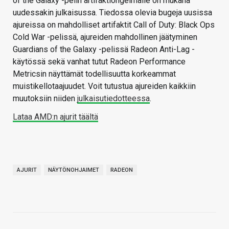
of the Galaxy -pelin artifaktiongelmalle on mukana
uudessakin julkaisussa. Tiedossa olevia bugeja uusissa
ajureissa on mahdolliset artifaktit Call of Duty: Black Ops
Cold War -pelissä, ajureiden mahdollinen jäätyminen
Guardians of the Galaxy -pelissä Radeon Anti-Lag -
käytössä sekä vanhat tutut Radeon Performance
Metricsin näyttämät todellisuutta korkeammat
muistikellotaajuudet. Voit tutustua ajureiden kaikkiin
muutoksiin niiden
julkaisutiedotteessa
.
Lataa AMD:n ajurit täältä
AJURIT
NÄYTÖNOHJAIMET
RADEON