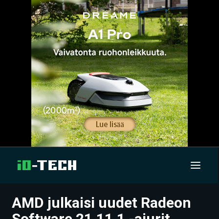
AMD julkaisi uudet Radeon
UUTISET
Software 21.11.1 -ajurit