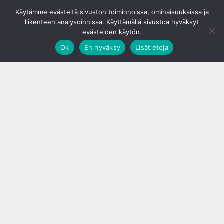
© S&J Media Oy
Käytämme evästeitä sivuston toiminnoissa, ominaisuuksissa ja
liikenteen analysoinnissa. Käyttämällä sivustoa hyväksyt
evästeiden käytön.
Ok
En hyväksy
Lisätietoja
;