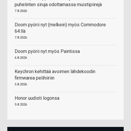
puhelinten siruja odottamassa muistipiirejä
7.8.2026
Doom pyörii nyt (melkein) myös Commodore
64:llä
7.8.2026
Doom pyörii nyt myös Paintissa
6.8.2026
Keychron kehittää avoimen lähdekoodin
firmwarea pelihiiriin
5.8.2026
Honor uudisti logonsa
5.8.2026