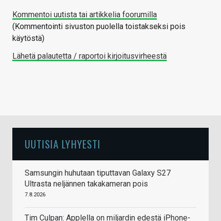
Kommentoi uutista tai artikkelia foorumilla
(Kommentointi sivuston puolella toistakseksi pois
käytöstä)
Lähetä palautetta / raportoi kirjoitusvirheestä
UUTISIA LYHYESTI
Samsungin huhutaan tiputtavan Galaxy S27
Ultrasta neljännen takakameran pois
7.8.2026
Tim Culpan: Applella on miljardin edestä iPhone-