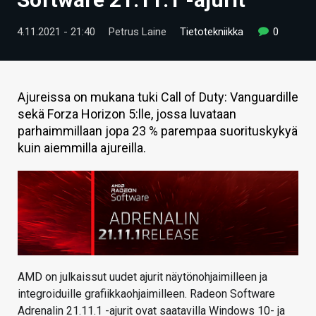
ARTIKKELIT
4.11.2021 - 21:40
Petrus Laine
Tietotekniikka
0
VIDEOT
TECHBBS
Ajureissa on mukana tuki Call of Duty: Vanguardille
TIETOA
sekä Forza Horizon 5:lle, jossa luvataan
parhaimmillaan jopa 23 % parempaa suorituskykyä
HINTA.FI
kuin aiemmilla ajureilla.
KAUPPA
VAIHDA TEEMA
HAKU
AMD on julkaissut uudet ajurit näytönohjaimilleen ja
integroiduille grafiikkaohjaimilleen. Radeon Software
Adrenalin 21.11.1 -ajurit ovat saatavilla Windows 10- ja