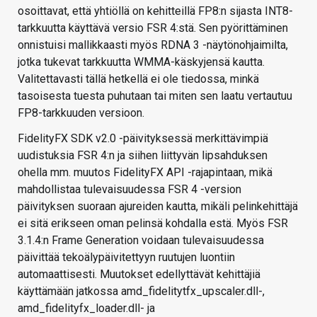
osoittavat, että yhtiöllä on kehitteillä FP8:n sijasta INT8-
tarkkuutta käyttävä versio FSR 4:stä. Sen pyörittäminen
onnistuisi mallikkaasti myös RDNA 3 -näytönohjaimilta,
jotka tukevat tarkkuutta WMMA-käskyjensä kautta.
Valitettavasti tällä hetkellä ei ole tiedossa, minkä
tasoisesta tuesta puhutaan tai miten sen laatu vertautuu
FP8-tarkkuuden versioon.
FidelityFX SDK v2.0 -päivityksessä merkittävimpiä
uudistuksia FSR 4:n ja siihen liittyvän lipsahduksen
ohella mm. muutos FidelityFX API -rajapintaan, mikä
mahdollistaa tulevaisuudessa FSR 4 -version
päivityksen suoraan ajureiden kautta, mikäli pelinkehittäjä
ei sitä erikseen oman pelinsä kohdalla estä. Myös FSR
3.1.4:n Frame Generation voidaan tulevaisuudessa
päivittää tekoälypäivitettyyn ruutujen luontiin
automaattisesti. Muutokset edellyttävät kehittäjiä
käyttämään jatkossa amd_fidelitytfx_upscaler.dll-,
amd_fidelityfx_loader.dll- ja