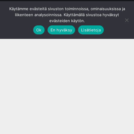
© S&J Media Oy
Käytämme evästeitä sivuston toiminnoissa, ominaisuuksissa ja
liikenteen analysoinnissa. Käyttämällä sivustoa hyväksyt
evästeiden käytön.
Ok
En hyväksy
Lisätietoja
;