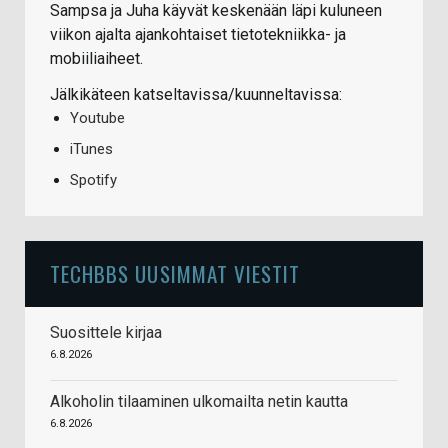
Sampsa ja Juha käyvät keskenään läpi kuluneen
viikon ajalta ajankohtaiset tietotekniikka- ja
mobiiliaiheet.
Jälkikäteen katseltavissa/kuunneltavissa:
Youtube
iTunes
Spotify
TECHBBS UUSIMMAT VIESTIT
Suosittele kirjaa
6.8.2026
Alkoholin tilaaminen ulkomailta netin kautta
6.8.2026