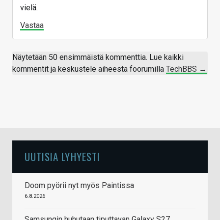
vielä.
Vastaa
Näytetään 50 ensimmäistä kommenttia. Lue kaikki
kommentit ja keskustele aiheesta foorumilla
TechBBS →
UUTISIA LYHYESTI
Doom pyörii nyt myös Paintissa
6.8.2026
Samsungin huhutaan tiputtavan Galaxy S27