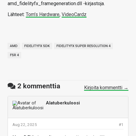
amd_fidelityfx_framegeneration.dll -kirjastoja.
Lähteet:
Tom’s Hardware
,
VideoCardz
AMD
FIDELITYFX SDK
FIDELITYFX SUPER RESOLUTION 4
FSR 4
2
kommenttia
Kirjoita kommentti →
Alatuberkuloosi
Aug 22, 2025
#1