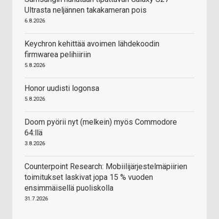
Ultrasta neljännen takakameran pois
6.8.2026
Keychron kehittää avoimen lähdekoodin
firmwarea pelihiiriin
5.8.2026
Honor uudisti logonsa
5.8.2026
Doom pyörii nyt (melkein) myös Commodore
64:llä
3.8.2026
Counterpoint Research: Mobiilijärjestelmäpiirien
toimitukset laskivat jopa 15 % vuoden
ensimmäisellä puoliskolla
31.7.2026