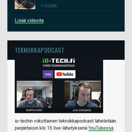
11.2.2026
Lisää videoita
TEKNIIKKAPODCAST
io-techin viikottainen tekniikkapodcast lähetetään
perjantaisin klo 15 live-lähetyksenä
YouTubessa
.