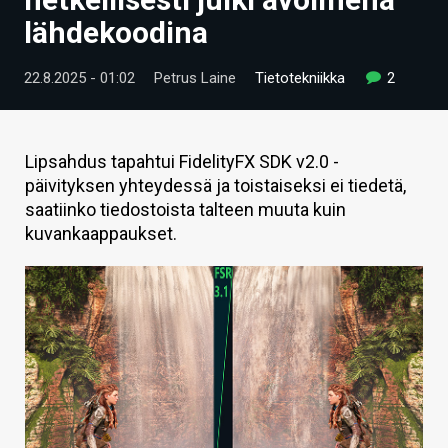
ARTIKKELIT
lähdekoodina
VIDEOT
22.8.2025 - 01:02
Petrus Laine
Tietotekniikka
2
TECHBBS
TIETOA
Lipsahdus tapahtui FidelityFX SDK v2.0 -
päivityksen yhteydessä ja toistaiseksi ei tiedetä,
HINTA.FI
saatiinko tiedostoista talteen muuta kuin
kuvankaappaukset.
KAUPPA
VAIHDA TEEMA
HAKU