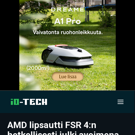
AMD lipsautti FSR 4:n
UUTISET
hetkellisesti julki avoimena