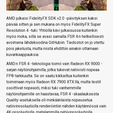
AMD julkaisi FidelityFX SDK v2.0 -päivityksen kaksi
päivää sitten ja sen mukana on myös FidelityFX Super
Resolution 4 -tuki. Yhtiöllä kävi julkaisussa kuitenkin
myös moka, sillä se avasi samalla FSR 4:n hetkellisesti
avoimena lähdekoodina GitHubiin. Tiedostot on jo otettu
pois jakelusta, mutta niistä ehdittiin ainakin ottamaan
kuvankaappauksia.
AMD:n FSR 4 -teknologia toimii vain Radeon RX 9000 -
sarjan näytönohjaimilla, jotka tukevat natiivisti nopeaa
FP8-tarkkuutta. Se on saatu kikkailtua kuitenkin
toimimaan myös Radeon RX 7900 XTX:llä, mutta testit
osoittivat nopeasti, miksi tuki vanhemmille
näytönohjaimille on haastavaa; FSR 4 -skaalauksesta
Quality-asetuksella oli minkäänlaista nopeusetua
natiiviresoluutiolla renderöintiin nähden käytännössä vain
4K-resoluutiolla, matalammilla natiiviresoluutiolla