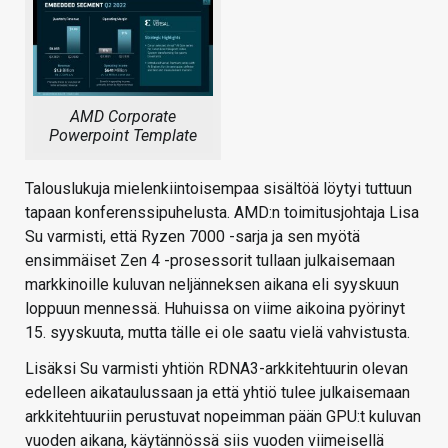
AMD Corporate
Powerpoint Template
Talouslukuja mielenkiintoisempaa sisältöä löytyi tuttuun
tapaan konferenssipuhelusta. AMD:n toimitusjohtaja Lisa
Su varmisti, että Ryzen 7000 -sarja ja sen myötä
ensimmäiset Zen 4 -prosessorit tullaan julkaisemaan
markkinoille kuluvan neljänneksen aikana eli syyskuun
loppuun mennessä. Huhuissa on viime aikoina pyörinyt
15. syyskuuta, mutta tälle ei ole saatu vielä vahvistusta.
Lisäksi Su varmisti yhtiön RDNA3-arkkitehtuurin olevan
edelleen aikataulussaan ja että yhtiö tulee julkaisemaan
arkkitehtuuriin perustuvat nopeimman pään GPU:t kuluvan
vuoden aikana, käytännössä siis vuoden viimeisellä