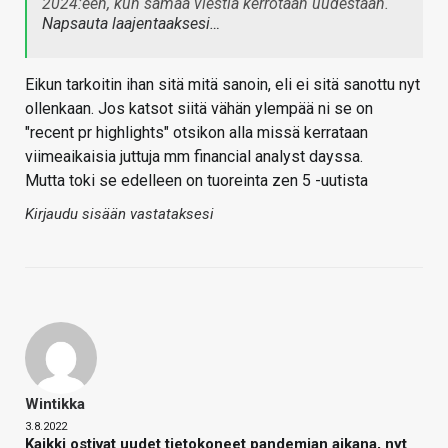
2024:een, kun samaa viestiä kerrotaan uudestaan.
Napsauta laajentaaksesi…
Eikun tarkoitin ihan sitä mitä sanoin, eli ei sitä sanottu nyt
ollenkaan. Jos katsot siitä vähän ylempää ni se on
"recent pr highlights" otsikon alla missä kerrataan
viimeaikaisia juttuja mm financial analyst dayssa.
Mutta toki se edelleen on tuoreinta zen 5 -uutista
Kirjaudu sisään vastataksesi
Wintikka
3.8.2022
Kaikki ostivat uudet tietokoneet pandemian aikana, nyt