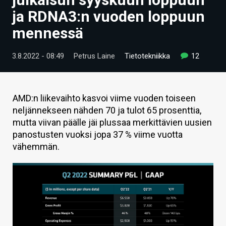
ARTIKKELIT
ja RDNA3:n vuoden loppuun
mennessä
VIDEOT
TECHBBS
3.8.2022 - 08:49
Petrus Laine
Tietotekniikka
12
TIETOA
HINTA.FI
AMD:n liikevaihto kasvoi viime vuoden toiseen
neljännekseen nähden 70 ja tulot 65 prosenttia,
KAUPPA
mutta viivan päälle jäi plussaa merkittävien uusien
panostusten vuoksi jopa 37 % viime vuotta
VAIHDA TEEMA
vähemmän.
HAKU