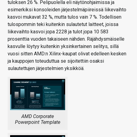
tuloksen 26 %. Pelipuolella eli näytönohjaimissa ja
esimerkiksi konsoleiden järjestelmäpiireissä liikevaihto
kasvoi mukavat 32 %, mutta tulos vain 7 %. Todellisen
tulospommin teki kuitenkin sulautetut laitteet, joissa
liikevaihto kasvoi jopa 2228 ja tulot jopa 10 583
prosenttia vuoden takaiseen nähden. Räjähdysmäiselle
kasvulle löytyy kuitenkin yksinkertainen selitys, sillä
vuosi sitten AMD:n Xilinx-kaupat olivat edelleen kesken
ja kauppojen toteuduttua se sijoitettiin osaksi
sulautettujen järjestelmien yksikköä.
AMD Corporate
Powerpoint Template