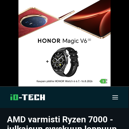
AMD varmisti Ryzen 7000 -
UUTISET
julkaisun syyskuun loppuun