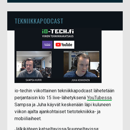
TEKNIIKKAPODCAST
io-techin viikottainen tekniikkapodcast lähetetään
perjantaisin klo 15 live-lähetyksenä
YouTubessa
.
Sampsa ja Juha käyvät keskenään läpi kuluneen
viikon ajalta ajankohtaiset tietotekniikka- ja
mobiiliaiheet.
Jälkikäteen katseltavissa/kuunneltavissa: