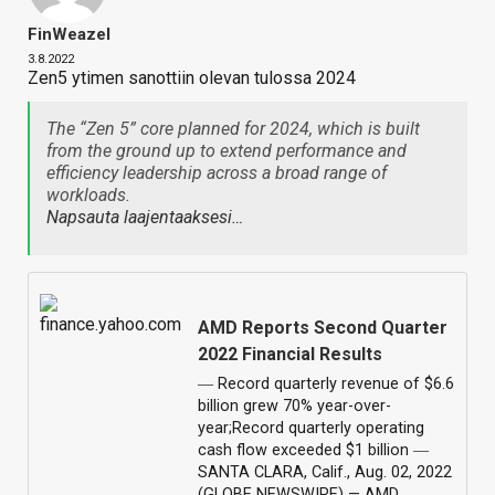
FinWeazel
3.8.2022
Zen5 ytimen sanottiin olevan tulossa 2024
The “Zen 5” core planned for 2024, which is built
from the ground up to extend performance and
efficiency leadership across a broad range of
workloads.
Napsauta laajentaaksesi…
AMD Reports Second Quarter
2022 Financial Results
― Record quarterly revenue of $6.6
billion grew 70% year-over-
year;Record quarterly operating
cash flow exceeded $1 billion ―
SANTA CLARA, Calif., Aug. 02, 2022
(GLOBE NEWSWIRE) — AMD