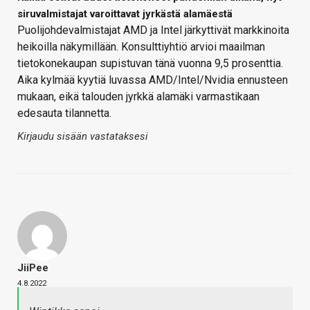
siruvalmistajat varoittavat jyrkästä alamäestä
Puolijohdevalmistajat AMD ja Intel järkyttivät markkinoita
heikoilla näkymillään. Konsulttiyhtiö arvioi maailman
tietokonekaupan supistuvan tänä vuonna 9,5 prosenttia.
Aika kylmää kyytiä luvassa AMD/Intel/Nvidia ennusteen
mukaan, eikä talouden jyrkkä alamäki varmastikaan
edesauta tilannetta.
Kirjaudu sisään vastataksesi
JiiPee
4.8.2022