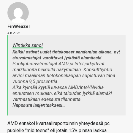
FinWeazel
4.8.2022
Wintikka sanoi
Kaikki ostivat uudet tietokoneet pandemian aikana, nyt
siruvalmistajat varoittavat jyrkästä alamäestä
Puolijohdevalmistajat AMD ja Intel järkyttivät
markkinoita heikoilla näkymillään. Konsulttiyhtiö
arvioi maailman tietokonekaupan supistuvan tänä
vuonna 9,5 prosenttia.
Aika kylmää kyytiä luvassa AMD/Intel/Nvidia
ennusteen mukaan, eikä talouden jyrkkä alamäki
varmastikaan edesauta tilannetta.
Napsauta laajentaaksesi…
AMD ennakoi kvartaaliraportoinnin yhteydessä pc
puolelle "mid teens" eli jotain 15% pinnan laskua.