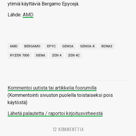
ytimiä käyttäviä Bergamo Epycejä.
Lähde:
AMD
AMD
BERGAMO
EPYC
GENOA
GENOA-X
RDNA3
RYZEN 7000
SIENA
ZEN 4
ZEN 4C
Kommentoi uutista tai artikkelia foorumilla
(Kommentointi sivuston puolella toistaiseksi pois
käytöstä)
Lähetä palautetta / raportoi kirjoitusvirheestä
12 KOMMENTTIA