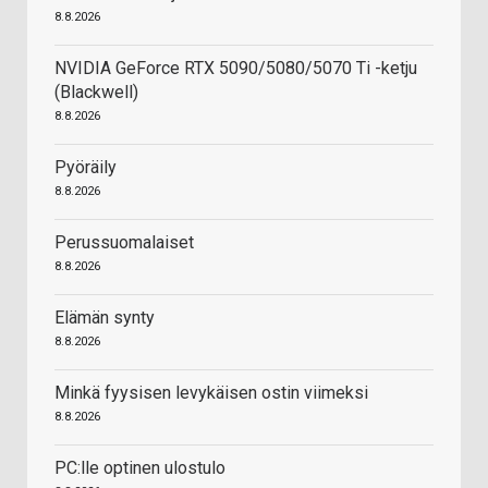
8.8.2026
NVIDIA GeForce RTX 5090/5080/5070 Ti -ketju
(Blackwell)
8.8.2026
Pyöräily
8.8.2026
Perussuomalaiset
8.8.2026
Elämän synty
8.8.2026
Minkä fyysisen levykäisen ostin viimeksi
8.8.2026
PC:lle optinen ulostulo