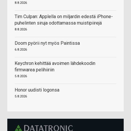
8.8.2026
Tim Culpan: Applella on miljardin edestä iPhone-
puhelinten siruja odottamassa muistipiirejä
8.8.2026
Doom pyörii nyt myös Paintissa
6.8.2026
Keychron kehittää avoimen lähdekoodin
firmwarea pelihiiriin
5.8.2026
Honor uudisti logonsa
5.8.2026