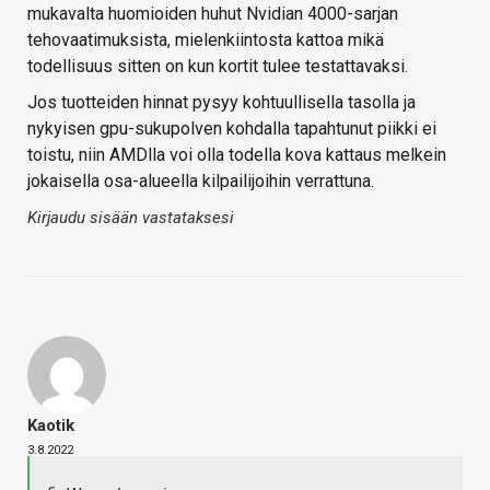
mukavalta huomioiden huhut Nvidian 4000-sarjan
tehovaatimuksista, mielenkiintosta kattoa mikä
todellisuus sitten on kun kortit tulee testattavaksi.
Jos tuotteiden hinnat pysyy kohtuullisella tasolla ja
nykyisen gpu-sukupolven kohdalla tapahtunut piikki ei
toistu, niin AMDlla voi olla todella kova kattaus melkein
jokaisella osa-alueella kilpailijoihin verrattuna.
Kirjaudu sisään vastataksesi
Kaotik
3.8.2022