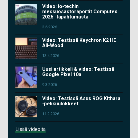
Video: io-techin
messuosastoraportit Computex
2026 -tapahtumasta
3.6.2026
Video: Testissä Keychron K2 HE
All-Wood
13.4.2026
Uusi artikkeli & video: Testissä
Google Pixel 10a
9.3.2026
Video: Testissä Asus ROG Kithara
-pelikuulokkeet
11.2.2026
Lisää videoita