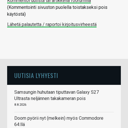
Kommentoi uutista tai artikkelia foorumilla
(Kommentointi sivuston puolella toistakseksi pois
käytöstä)
Lähetä palautetta / raportoi kirjoitusvirheestä
UUTISIA LYHYESTI
Samsungin huhutaan tiputtavan Galaxy S27
Ultrasta neljännen takakameran pois
8.8.2026
Doom pyörii nyt (melkein) myös Commodore
64:llä