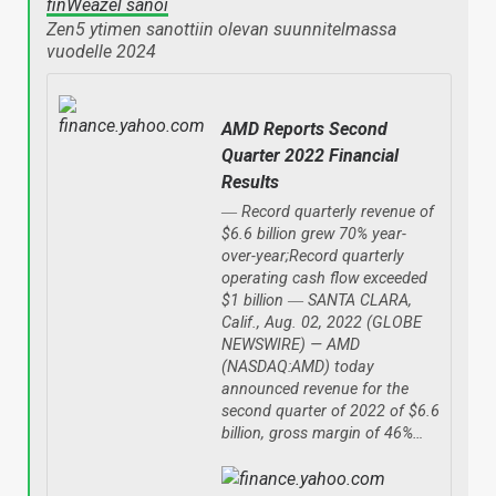
finWeazel sanoi
Zen5 ytimen sanottiin olevan suunnitelmassa
vuodelle 2024
AMD Reports Second
Quarter 2022 Financial
Results
― Record quarterly revenue of
$6.6 billion grew 70% year-
over-year;Record quarterly
operating cash flow exceeded
$1 billion ― SANTA CLARA,
Calif., Aug. 02, 2022 (GLOBE
NEWSWIRE) — AMD
(NASDAQ:AMD) today
announced revenue for the
second quarter of 2022 of $6.6
billion, gross margin of 46%…