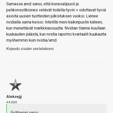
Samassa amd sanoi, että konesalipuoli ja
pelikonsolibisnes vetävät todella hyvin + odottavat hyviä
asioita uusien tuotteiden julkistuksen vuoksi. Lienee
nvidialla sama keissi. Intelillä meni kaikinpuolin käteen,
kun menettävät markkinaosuutta. Nvidian tilanne kuullaan
kuukauden päästä, kun nvidia raportoi kvartaalit kuukautta
myöhemmin kuin nvidia/amd.
Kirjaudu sisään vastataksesi
Aleksejjj
4.8.2022
finWeazel sanoi