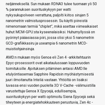
neljänneksellä. Sun mukaan RDNA3 tulee tuomaan yli 50
% parannuksen suorituskykyyn per watti
nykysukupolveen verrattuna, paljolti kiitos sirujen 5
nanometrin valmistusprosessin. Su käytti piireistä
nimenomaan termiä ”chiplet”, mikä asettaa viimeaikaiset
huhut MCM-GPU:sta kyseenalaisiksi. Huhumyllyssä on
pyörinyt pääasiassa piiri, jossa olisi yksi 5 nanometrin
GCD-grafiikkasiru ja useampia 6 nanometrin MCD-
muistiohjainsiruja.
AMD:n mukaan myös Genoa eli Zen 4 -arkkitehtuurin
Epyc-prosessorit ovat aikataulussaan loppuvuoden
toimituksille. Ajoituksen pitäminen antaisi AMD:lle
etulyöntiasemaa Sapphire Rapidsin myöhästymisestä
juuri ilmoitanutta Inteliä vastaan. Yhtiöltä on lisäksi
luvassa ensi vuoden puolella 3D V-Cache -välimuistilla
varustettuja Genoa X Epycejä, edullisempia,
suorituskykyyn per watti optimoitu Siena Epycejä sekä
tiheyteen ja energiatehokkuuteen perustuvia, Zen 4c -