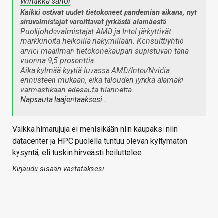
Wintikka sanoi
Kaikki ostivat uudet tietokoneet pandemian aikana, nyt
siruvalmistajat varoittavat jyrkästä alamäestä
Puolijohdevalmistajat AMD ja Intel järkyttivät
markkinoita heikoilla näkymillään. Konsulttiyhtiö
arvioi maailman tietokonekaupan supistuvan tänä
vuonna 9,5 prosenttia.
Aika kylmää kyytiä luvassa AMD/Intel/Nvidia
ennusteen mukaan, eikä talouden jyrkkä alamäki
varmastikaan edesauta tilannetta.
Napsauta laajentaaksesi…
Vaikka himarujuja ei menisikään niin kaupaksi niin
datacenter ja HPC puolella tuntuu olevan kyltymätön
kysyntä, eli tuskin hirveästi heiluttelee.
Kirjaudu sisään vastataksesi