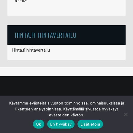
8.8.2026
HINTA.FI HINTAVERTAILU
Hinta.fi hintavertailu
© S&J Media Oy
Käytämme evästeitä sivuston toiminnoissa, ominaisuuksissa ja
liikenteen analysoinnissa. Käyttämällä sivustoa hyväksyt
evästeiden käytön.
Ok
En hyväksy
Lisätietoja