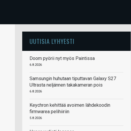
UUTISIA LYHYESTI
Doom pyörii nyt myös Paintissa
6.8.2026
Samsungin huhutaan tiputtavan Galaxy S27
Ultrasta neljännen takakameran pois
6.8.2026
Keychron kehittää avoimen lähdekoodin
firmwarea pelihiiriin
5.8.2026