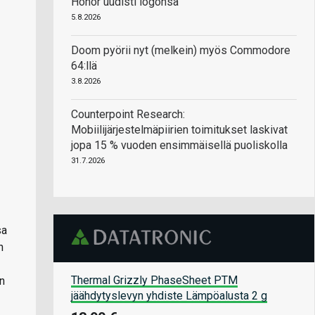
Honor uudisti logonsa
5.8.2026
Doom pyörii nyt (melkein) myös Commodore
64:llä
3.8.2026
Counterpoint Research:
Mobiilijärjestelmäpiirien toimitukset laskivat
jopa 15 % vuoden ensimmäisellä puoliskolla
31.7.2026
sa
n
Thermal Grizzly PhaseSheet PTM
n
jäähdytyslevyn yhdiste Lämpöalusta 2 g