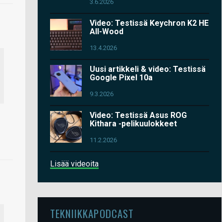
3.6.2026
Video: Testissä Keychron K2 HE
All-Wood
13.4.2026
Uusi artikkeli & video: Testissä
Google Pixel 10a
9.3.2026
Video: Testissä Asus ROG
Kithara -pelikuulokkeet
11.2.2026
Lisää videoita
TEKNIIKKAPODCAST