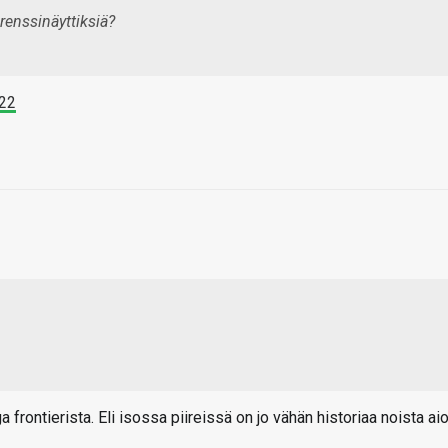
renssinäyttiksiä?
922
 frontierista. Eli isossa piireissä on jo vähän historiaa noista ai