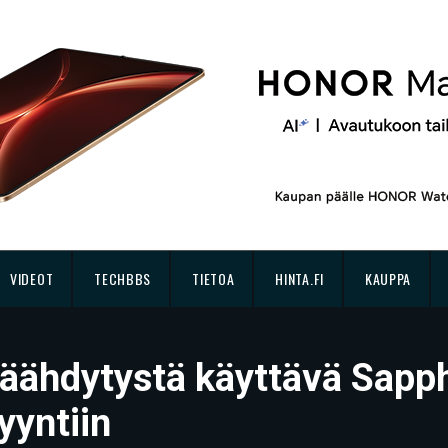
VIDEOT
TECHBBS
TIETOA
HINTA.FI
KAUPPA
jäähdytystä käyttävä Sapp
yyntiin