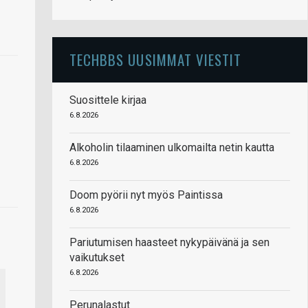
TECHBBS UUSIMMAT VIESTIT
Suosittele kirjaa
6.8.2026
Alkoholin tilaaminen ulkomailta netin kautta
6.8.2026
Doom pyörii nyt myös Paintissa
6.8.2026
Pariutumisen haasteet nykypäivänä ja sen
vaikutukset
6.8.2026
Perunalastut