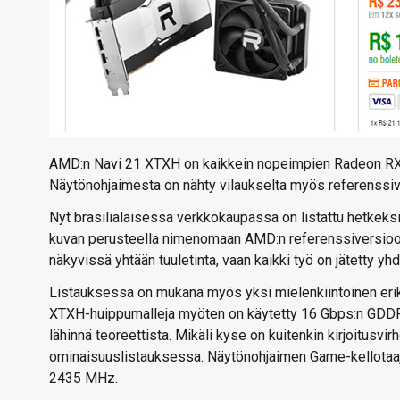
AMD:n Navi 21 XTXH on kaikkein nopeimpien Radeon RX 
Näytönohjaimesta on nähty vilaukselta myös referenssiver
Nyt brasilialaisessa verkkokaupassa on listattu hetkek
kuvan perusteella nimenomaan AMD:n referenssiversioon 
näkyvissä yhtään tuuletinta, vaan kaikki työ on jätetty yh
Listauksessa on mukana myös yksi mielenkiintoinen eri
XTXH-huippumalleja myöten on käytetty 16 Gbps:n GDDR6
lähinnä teoreettista. Mikäli kyse on kuitenkin kirjoitusvi
ominaisuuslistauksessa. Näytönohjaimen Game-kellotaaj
2435 MHz.