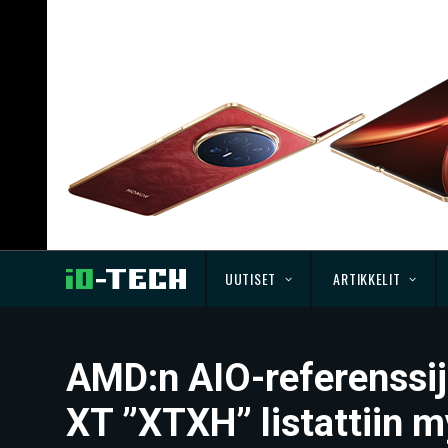
UUTISET
ARTIKKELIT
AMD:n AIO-referenssi
XT ”XTXH” listattiin m