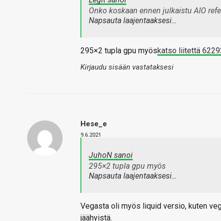
Onko koskaan ennen julkaistu AIO refe
Napsauta laajentaaksesi…
295×2 tupla gpu myös
katso liitettä 622
Kirjaudu sisään vastataksesi
Hese_e
9.6.2021
JuhoN sanoi
295×2 tupla gpu myös
Napsauta laajentaaksesi…
Vegasta oli myös liquid versio, kuten vega
jäähyistä.