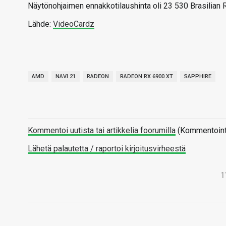
Näytönohjaimen ennakkotilaushinta oli 23 530 Brasilian Re
Lähde:
VideoCardz
AMD
NAVI 21
RADEON
RADEON RX 6900 XT
SAPPHIRE
Kommentoi uutista tai artikkelia foorumilla
(Kommentointi 
Lähetä palautetta / raportoi kirjoitusvirheestä
1