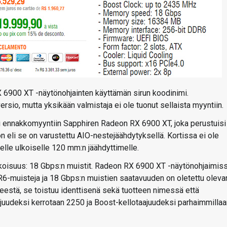
6900 XT -näytönohjainten käyttämän sirun koodinimi.
sio, mutta yksikään valmistaja ei ole tuonut sellaista myyntiin.
si ennakkomyyntiin Sapphiren Radeon RX 6900 XT, joka perustuisi
eli se on varustettu AIO-nestejäähdytyksellä. Kortissa ei ole
delle ulkoiselle 120 mm:n jäähdyttimelle.
koisuus: 18 Gbps:n muistit. Radeon RX 6900 XT -näytönohjaimis
-muisteja ja 18 Gbps:n muistien saatavuuden on oletettu oleva
rheestä, se toistuu identtisenä sekä tuotteen nimessä että
uudeksi kerrotaan 2250 ja Boost-kellotaajuudeksi parhaimmillaa