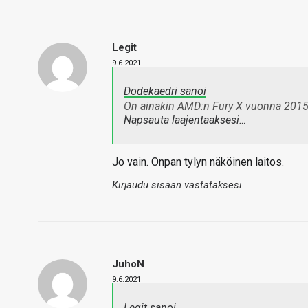
Legit
9.6.2021
Dodekaedri sanoi
On ainakin AMD:n Fury X vuonna 2015
Napsauta laajentaaksesi…
Jo vain. Onpan tylyn näköinen laitos.
Kirjaudu sisään vastataksesi
JuhoN
9.6.2021
Legit sanoi