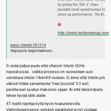
by giving the "Zen 2" chips
possible clock speed-bumps to
shore up performance. The lin…
http://www.techpowerup.com
katso liitettä 391514
Napsauta laajentaaksesi…
Ei enää paljoa puutu että oltaisiin Intelin 5GHz
nopeuksissa… vaikka prosessi on suorastaan uusi
verrattuna intelin 14nm## nodeen. Ei ihme että Intelin piti
väkisin hilata samanlaista "max boostia" 5.3 asti
perinteisen luvatun maksimin sijaan. Ai että tämä kilpailu
tekee hyvää tälle alalle.
XT mallit näyttää kyllä hyvin houkuttelevilta.
Valmistusprosessi selvästi parantunut ja nyt voidaan