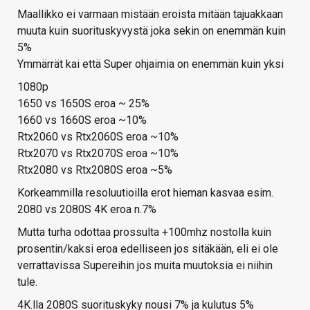
Maallikko ei varmaan mistään eroista mitään tajuakkaan
muuta kuin suorituskyvystä joka sekin on enemmän kuin
5%
Ymmärrät kai että Super ohjaimia on enemmän kuin yksi
1080p
1650 vs 1650S eroa ~ 25%
1660 vs 1660S eroa ~10%
Rtx2060 vs Rtx2060S eroa ~10%
Rtx2070 vs Rtx2070S eroa ~10%
Rtx2080 vs Rtx2080S eroa ~5%
Korkeammilla resoluutioilla erot hieman kasvaa esim.
2080 vs 2080S 4K eroa n.7%
Mutta turha odottaa prossulta +100mhz nostolla kuin
prosentin/kaksi eroa edelliseen jos sitäkään, eli ei ole
verrattavissa Supereihin jos muita muutoksia ei niihin
tule.
4K.lla 2080S suorituskyky nousi 7% ja kulutus 5%