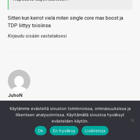
Sitten kun kerrot vielä miten single core max boost ja
TDP liittyy toisiinsa.
Kirjaudu sisään vastataksesi
JuhoN
25.5.2020
Käytämme evästeitä sivuston toiminnoissa, ominaisuuksissa ja
mRkukov sanoi
liikenteen analysoinnissa. Käyttämällä sivustoa hyväksyt
evästeiden käytön.
Sitten kun kerrot vielä miten single core max boost
ja TDP liittyy toisiinsa.
Ok
En hyväksy
Lisätietoja
Napsauta laajentaaksesi…