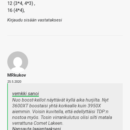
12 (3*4, 4*3) ,
16 (4*4),
Kirjaudu sisään vastataksesi
MRkukov
25.5.2020
vemkki sanoi
Nuo boost-kellot näyttävät kyllä aika hurjilta. Nyt
3600XT boostaisi yhtä korkealle kuin 3950X
aiemmin. Voisin kuvitella, että edellyttäisi TDP:n
nostoa myös. Tosin virrankulutus olisi silti matala
verrattuna Comet Lakeen.
Napsauta laajentaaksesi…