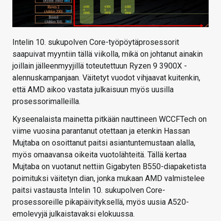
Intelin 10. sukupolven Core-työpöytäprosessorit
saapuivat myyntiin tällä viikolla, mikä on johtanut ainakin
joillain jälleenmyyjillä toteutettuun Ryzen 9 3900X -
alennuskampanjaan. Väitetyt vuodot vihjaavat kuitenkin,
että AMD aikoo vastata julkaisuun myös uusilla
prosessorimalleilla.
Kyseenalaista mainetta pitkään nauttineen WCCFTech on
viime vuosina parantanut otettaan ja etenkin Hassan
Mujtaba on osoittanut paitsi asiantuntemustaan alalla,
myös omaavansa oikeita vuotolähteitä. Tällä kertaa
Mujtaba on vuotanut nettiin Gigabyten B550-diapaketista
poimituksi väitetyn dian, jonka mukaan AMD valmistelee
paitsi vastausta Intelin 10. sukupolven Core-
prosessoreille pikapäivityksellä, myös uusia A520-
emolevyjä julkaistavaksi elokuussa.