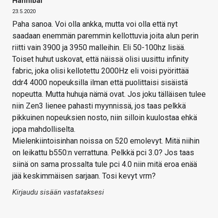
Hannibal
23.5.2020
Paha sanoa. Voi olla ankka, mutta voi olla että nyt
saadaan enemmän paremmin kellottuvia joita alun perin
riitti vain 3900 ja 3950 malleihin. Eli 50-100hz lisää.
Toiset huhut uskovat, että näissä olisi uusittu infinity
fabric, joka olisi kellotettu 2000Hz eli voisi pyörittää
ddr4 4000 nopeuksilla ilman että puolittaisi sisäistä
nopeutta. Mutta huhuja nämä ovat. Jos joku tälläisen tulee
niin Zen3 lienee pahasti myynnissä, jos taas pelkkä
pikkuinen nopeuksien nosto, niin silloin kuulostaa ehkä
jopa mahdolliselta.
Mielenkiintoisinhan noissa on 520 emolevyt. Mitä niihin
on leikattu b550:n verrattuna. Pelkkä pci 3.0? Jos taas
siinä on sama prossalta tule pci 4.0 niin mitä eroa enää
jää keskimmäisen sarjaan. Tosi kevyt vrm?
Kirjaudu sisään vastataksesi