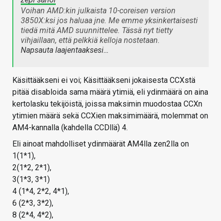
Voihan AMD:kin julkaista 10-coreisen version
3850X:ksi jos haluaa jne. Me emme yksinkertaisesti
tiedä mitä AMD suunnittelee. Tässä nyt tietty
vihjaillaan, että pelkkiä kelloja nostetaan.
Napsauta laajentaaksesi…
Käsittääkseni ei voi; Käsittääkseni jokaisesta CCXstä
pitää disabloida sama määrä ytimiä, eli ydinmäärä on aina
kertolasku tekijöistä, joissa maksimin muodostaa CCXn
ytimien määrä sekä CCXien maksimimäärä, molemmat on
AM4-kannalla (kahdella CCDllä) 4.
Eli ainoat mahdolliset ydinmäärät AM4lla zen2lla on
1(1*1),
2(1*2, 2*1),
3(1*3, 3*1)
4 (1*4, 2*2, 4*1),
6 (2*3, 3*2),
8 (2*4, 4*2),