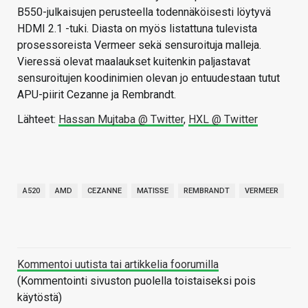
B550-julkaisujen perusteella todennäköisesti löytyvä
HDMI 2.1 -tuki. Diasta on myös listattuna tulevista
prosessoreista Vermeer sekä sensuroituja malleja.
Vieressä olevat maalaukset kuitenkin paljastavat
sensuroitujen koodinimien olevan jo entuudestaan tutut
APU-piirit Cezanne ja Rembrandt.
Lähteet:
Hassan Mujtaba @ Twitter
,
HXL @ Twitter
A520
AMD
CEZANNE
MATISSE
REMBRANDT
VERMEER
Kommentoi uutista tai artikkelia foorumilla
(Kommentointi sivuston puolella toistaiseksi pois
käytöstä)