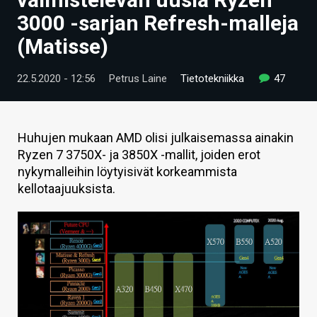
ARTIKKELIT
3000 -sarjan Refresh-malleja
(Matisse)
VIDEOT
TECHBBS
22.5.2020 - 12:56
Petrus Laine
Tietotekniikka
47
TIETOA
HINTA.FI
Huhujen mukaan AMD olisi julkaisemassa ainakin
Ryzen 7 3750X- ja 3850X -mallit, joiden erot
KAUPPA
nykymalleihin löytyisivät korkeammista
kellotaajuuksista.
VAIHDA TEEMA
HAKU