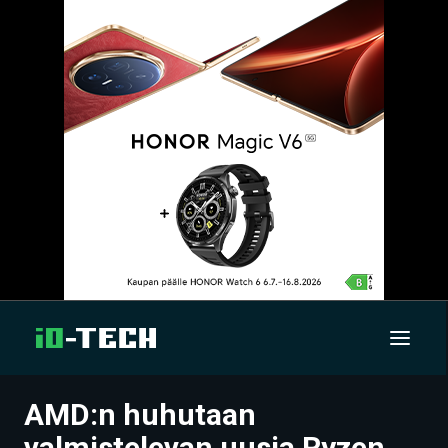
AMD:n huhutaan
UUTISET
valmistelevan uusia Ryzen