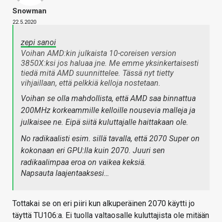
Snowman
22.5.2020
zepi sanoi
Voihan AMD:kin julkaista 10-coreisen version
3850X:ksi jos haluaa jne. Me emme yksinkertaisesti
tiedä mitä AMD suunnittelee. Tässä nyt tietty
vihjaillaan, että pelkkiä kelloja nostetaan.
Voihan se olla mahdollista, että AMD saa binnattua
200MHz korkeammille kelloille nousevia malleja ja
julkaisee ne. Eipä siitä kuluttajalle haittakaan ole.
No radikaalisti esim. sillä tavalla, että 2070 Super on
kokonaan eri GPU:lla kuin 2070. Juuri sen
radikaalimpaa eroa on vaikea keksiä.
Napsauta laajentaaksesi…
Tottakai se on eri piiri kun alkuperäinen 2070 käytti jo
täyttä TU106:a. Ei tuolla valtaosalle kuluttajista ole mitään