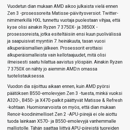
Vuodetun dian mukaan AMD aikoo julkaista vielä ennen
Zen 3 -prosessoreita Matisse-päivitysversiot. Twitter-
nimimerkillä HXL tunnettu vuotaja puolestaan vihjaa, että
kyse olisi ainakin Ryzen 7 3750X- ja 3850X -
prosessoreista, jotka esiteltäisiin ensi kuun puolivälissä
ja saapuisivat myyntiin 7. heinäkuuta, tasan vuosi
alkuperäismallien jälkeen. Prosessorit erottaisi
alkuperäismalleista vain kellotaajuudet, mitä olisi
ilmeisesti saatu hilattua aavistus ylöspäin. Ainakin Ryzen
7 3750X on nähty jo aiemmin AMD:n omassa
tuotelistauksessa.
Vuodon dia sijoittuu aikaan ennen, kuin AMD pyörsi
päätöksen B550-emolevyjen Zen 3 -tuesta, minkä vuoksi
A320-, B450- ja X470-palkit päättyvät Matisse & Refresh
-kohtaan. Huomionarvoista on myös, että dian mukaan
Renoir-koodinimelliset Zen 2 -APU-piirejä ei ole aiottu
tuoda lainkaan X570- ja B550-emolevyjä vanhemmalle
mallistolle. Tähän saattaa liittyä APU-piireistä tuoreiden