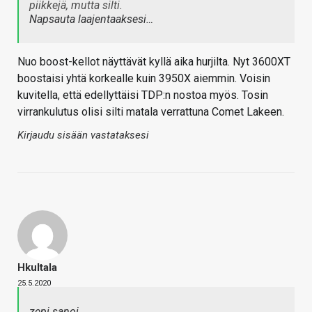
piikkejä, mutta silti.
Napsauta laajentaaksesi…
Nuo boost-kellot näyttävät kyllä aika hurjilta. Nyt 3600XT
boostaisi yhtä korkealle kuin 3950X aiemmin. Voisin
kuvitella, että edellyttäisi TDP:n nostoa myös. Tosin
virrankulutus olisi silti matala verrattuna Comet Lakeen.
Kirjaudu sisään vastataksesi
Hkultala
25.5.2020
zepi sanoi