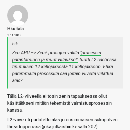
Hkultala
1.11.2019
hik
Zen APU –> Zen+ prosujen välillä
"prosessin
parantaminen ja muut viilaukset"
tuotti L2 cachessa
tiputuksen 12 kellojaksosta 11 kellojaksoon. Ehkä
paremmalla prosessilla saa joitain viiveitä viilattua
alas?
Tällä L2-viiveellä ei tosin zenin tapauksessa ollut
käsittääkseni mitään tekemistä valmistusprosessin
kanssa;
L2-viive oli pudotettu alas jo ensimmäisen sukupolven
threadripperissä (joka julkaistiin kesällä 207)