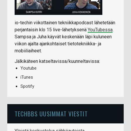
io-techin viikottainen tekniikkapodcast lähetetään
perjantaisin klo 15 live-lähetyksenä
YouTubessa
.
Sampsa ja Juha käyvät keskenään läpi kuluneen
viikon ajalta ajankohtaiset tietotekniikka- ja
mobiiliaiheet.
Jälkikäteen katseltavissa/kuunneltavissa:
Youtube
iTunes
Spotify
TECHBBS UUSIMMAT VIESTIT
Yleistä keskustelua sähköautoista