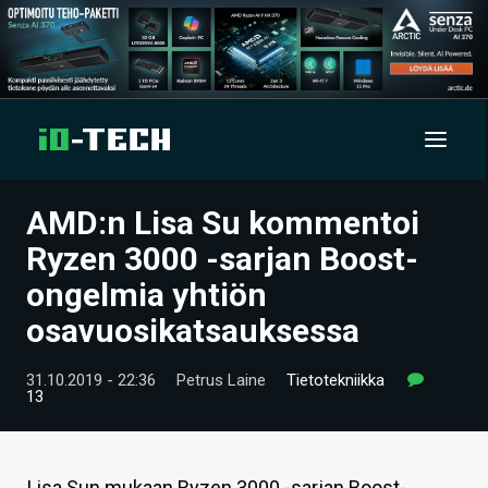
AMD:n Lisa Su kommentoi
UUTISET
Ryzen 3000 -sarjan Boost-
ARTIKKELIT
ongelmia yhtiön
osavuosikatsauksessa
VIDEOT
TECHBBS
31.10.2019 - 22:36
Petrus Laine
Tietotekniikka
13
TIETOA
HINTA.FI
Lisa Sun mukaan Ryzen 3000 -sarjan Boost-