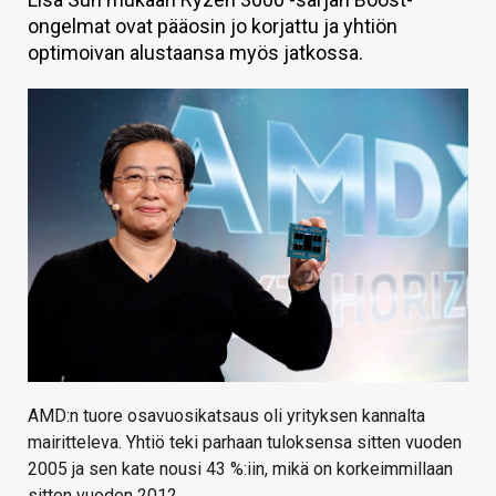
ongelmat ovat pääosin jo korjattu ja yhtiön
KAUPPA
optimoivan alustaansa myös jatkossa.
VAIHDA TEEMA
HAKU
AMD:n tuore osavuosikatsaus oli yrityksen kannalta
mairitteleva. Yhtiö teki parhaan tuloksensa sitten vuoden
2005 ja sen kate nousi 43 %:iin, mikä on korkeimmillaan
sitten vuoden 2012.