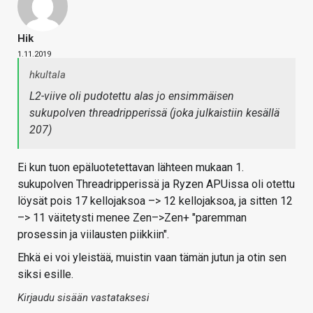
Hik
1.11.2019
hkultala
L2-viive oli pudotettu alas jo ensimmäisen
sukupolven threadripperissä (joka julkaistiin kesällä
207)
Ei kun tuon epäluotetettavan lähteen mukaan 1.
sukupolven Threadripperissä ja Ryzen APUissa oli otettu
löysät pois 17 kellojaksoa –> 12 kellojaksoa, ja sitten 12
–> 11 väitetysti menee Zen–>Zen+ "paremman
prosessin ja viilausten piikkiin".
Ehkä ei voi yleistää, muistin vaan tämän jutun ja otin sen
siksi esille.
Kirjaudu sisään vastataksesi