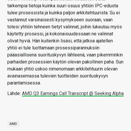
tarkempia tietoja kuinka suuri osuus yhtiön IPC-edusta
tulee prosessista ja kuinka paljon arkkitehtuurista. Su ei
vastannut varsinaisesti kysymykseen suoraan, vaan
totesi yhtiön tehneen tietyt valinnat, joihin lukeutuu myös
käytetty prosessi, ja kokonaisuudessaan ne valinnat
olivat hyviä. Hän kuitenkin lisäsi, että jatkoa ajatellen
yhtiö ei tule luottamaan prosessiparannuksiin
pääasiallisena suorituskyvyn lähteenä, vaan pikemminkin
parhaiden prosessien käytön olevan pakollinen paha. Sun
mukaan yhtiö uskoo nimenomaan arkkitehtuurin olevan
avainasemassa tulevien tuotteiden suorituskyvyn
parantamisessa.
Lähde:
AMD Q3 Earnings Call Transcript @ Seeking Alpha
AMD