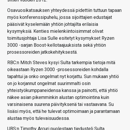
Osavuosikatsauksen yhteydessä pidettiin tuttuun tapaan
myös konferenssipuhelu, jossa sijoittajien edustajat
pääsivät kyselemään yhtiön johtajilta erilaisia
kysymyksiä. Kenties mielenkiintoisimmat olivat
toimitusjohtaja Lisa Sulle esitetyt kysymykset Ryzen
3000 -sarjan Boost-kellotaajuuksista sekä yhtiön
prosessoreiden jatkokehityksestä.
RBC:n Mitch Steves kysyi Sulta tarkempia tietoja mitä
oikeastaan Ryzen 3000 -prosessoreiden kohdalla
tapahtui ja onko ongelmat nyt korjattu. Sun mukaan yhtiö
on jo korjannut ongelmat suurimmalti osin
yhteistyökumppaneidensa kanssa ja painotti, että yhtiö
näkee asian pikemminkin alustan optimointina kuin
varsinaisena suurena päivityksenä tai vastaavana. Su
lisäsi myös, että he tulevat optimoimaan ja parantamaan
alustaa myös tulevaisuudessa.
UBS:n Timothy Arcuri puolestaan tiedusteli Sulta