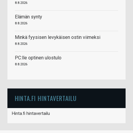
8.8.2026
Elämän synty
8.8.2026
Minkä fyysisen levykäisen ostin viimeksi
8.8.2026
PC:lle optinen ulostulo
8.8.2026
HINTA.FI HINTAVERTAILU
Hinta.fi hintavertailu