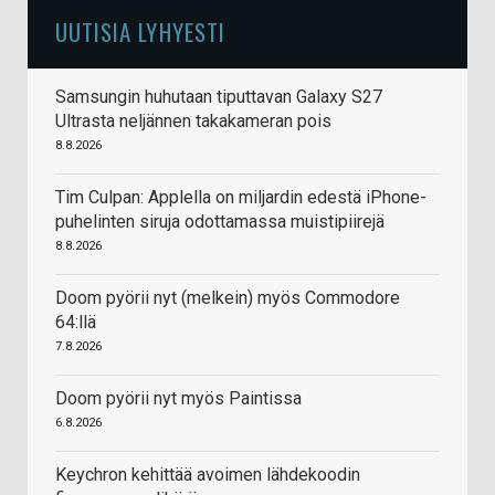
UUTISIA LYHYESTI
Samsungin huhutaan tiputtavan Galaxy S27
Ultrasta neljännen takakameran pois
8.8.2026
Tim Culpan: Applella on miljardin edestä iPhone-
puhelinten siruja odottamassa muistipiirejä
8.8.2026
Doom pyörii nyt (melkein) myös Commodore
64:llä
7.8.2026
Doom pyörii nyt myös Paintissa
6.8.2026
Keychron kehittää avoimen lähdekoodin