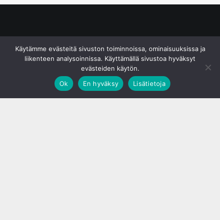
© S&J Media Oy
Käytämme evästeitä sivuston toiminnoissa, ominaisuuksissa ja
liikenteen analysoinnissa. Käyttämällä sivustoa hyväksyt
evästeiden käytön.
Ok
En hyväksy
Lisätietoja
;