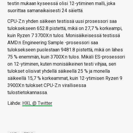
testin mukaan kyseessä olisi 12-ytiminen malli, joka
suorittaa samanaikaisesti 24 säiettä.
CPU-Z:n yhden säikeen testissä uusi prosessori saa
tuloksekseen 652.8 pistettä, mikä on 27,7 % korkeampi,
kuin Ryzen 7 3700X:n tulos. Monisäikeisessä testissä
AMD:n Engineering Sample -prosessori saa
tuloksekseen puolestaan 9481.8 pistettä, mikä on lähes
75 % enemmän, kuin 3700X:n tulos. Mikäli ES-prosessori
on 12-ytiminen, kuten monisäikeinen testi vihjaa, sen
tulokset olisivat yhdellä säikeellä 25 % ja monella
säikeellä 15,7 % korkeammat, kuin 12-ytimisen Ryzen 9
3900X:n tulokset CPU-Z:n virallisessa
tulostietokannassa.
Lähde:
HXL @ Twitter