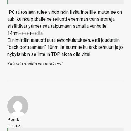
IPC:tä tosiaan tulee vihdoinkin lisää Intelille, mutta se on
auki kuinka pitkälle ne reilusti enemmän transistoreja
sisältävät ytimet saa taipumaan samalla vanhalle
14nm+++++++:lla.
Ei nimittäin taatusti auta tehonkulutuksen, että jouduttiin
"back porttaamaan" 10nm:lle suunniteltu arkkitehtuuri ja jo
nykyisinkin se Intelin TDP alkaa olla vitsi.
Kirjaudu sisään vastataksesi
Pomk
1.10.2020