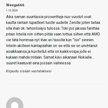
Weega666
1.10.2020
Aika saman suuntaisia prosentteja nuo vuodot ovat
kautta rantain lupailleet tuolle uudelle Zenille joten taitaa
olla ihan ok. tehonlisäys tulossa. Toki jos jaksaa fanittaa
jotain Inteliä niin sitten pitää vaan tottua siihen että AMD
vie tätä hommaa nyt ihan eri tasolla kun ”iso” sininen.
Intelin akilleen kantapäähän on se että se on unohtanut
asiakkaansa ja kuvitellut että on kaikkivoipa jolle ei
kukaan mahda mitään. Samat kävi aikanaan Nokialle…
suuret kaatuvat aina jossain vaiheessa.
Kirjaudu sisään vastataksesi