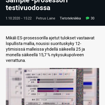
ARTIKKELIT
testivuodossa
VIDEOT
1.10.2020 - 15:22
Petrus Laine
Tietotekniikka
30
TECHBBS
TIETOA
Mikäli ES-prosessorilla ajetut tulokset vastaavat
lopullista mallia, nousisi suorituskyky 12-
HINTA.FI
ytimisissä malleissa yhdellä säikeellä 25 ja
monella säikeellä 15,7 % nykysukupolveen
KAUPPA
verrattuna.
VAIHDA TEEMA
HAKU