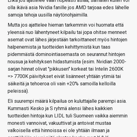
Ehkä jos ajattelee vaan nopeasti asiaa, samaten kuten voi
olla ikävä asia Nvidia fanille jos AMD tarjoaa edes lähelle
samoja tehoja uusilla näytönohjaimilla.
Mutta jos ajattelee hieman tarkemmin voi huomata että
yleensä nuo lähentyneet kilpailu tai jopa ohitse menneet
asemat ovat lähes järjestään tarkoittaneet myös hintojen
halpenemista ja tuotteiden kehittymistä kun taas
pidemmästä dominointiasemasta on seurannut hintojen
nousua ja kehityksen hidastumista (esim. Nvidian 2000-
sarjan hinnat olivat "pikkusen" korkeat tai Intelin 2600K
=> 7700K päivitykset eivät lisänneet yhtään ytimiä tai
säikeitä ja tehoeroa oli vain +20% samoilla kelloilla
peleissä).
Eli suurempi määrä kilpailua on kuluttajalle parempi asia.
Kummasti Kesko ja S ryhmä alensi lähes kaikkien
tuotteiden hintoja kun LIDL tuli Suomeen vaikka aiemmin
monesti vannoivat, vakuuttivat ja antoivat mustaa
valkoisella että hinnoissa ei ole yhtään ilmaan ja