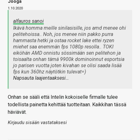
Jooga
1.10.2020
alfauros sanoi
Ikävä homma meille sinilasisille, jos amd menee ohi
pelitehoissa.. Noh, jos menee niin pakko purra
hammasta hetki ja ostaa rocket lake ettei ryzen
miehet saa enemmän fps 1080p resolla.. TOKI
eiköhän AMD onnistu sössimään sen pelitehon ja
toisaalta onhan tämä 9900k dominoinnut esportsia
jo parisen vuotta joten kivahan se olisi saada lisää
fps kun 360hz näytötkin tulevat=)
Napsauta laajentaaksesi…
Onhan se sääli että Intelin kokoiselle firmalle tulee
todellista painetta kehittää tuotteitaan. Kaikkihan tässä
häviävät.
Kirjaudu sisään vastataksesi