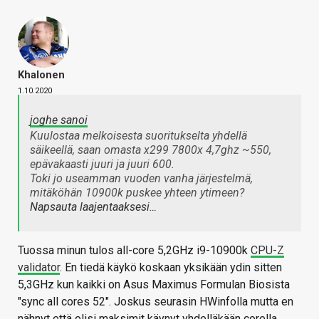
Khalonen
1.10.2020
joghe sanoi
Kuulostaa melkoisesta suoritukselta yhdellä
säikeellä, saan omasta x299 7800x 4,7ghz ~550,
epävakaasti juuri ja juuri 600.
Toki jo useamman vuoden vanha järjestelmä,
mitäköhän 10900k puskee yhteen ytimeen?
Napsauta laajentaaksesi…
Tuossa minun tulos all-core 5,2GHz i9-10900k
CPU-Z
validator
. En tiedä käykö koskaan yksikään ydin sitten
5,3GHz kun kaikki on Asus Maximus Formulan Biosista
"sync all cores 52". Joskus seurasin HWinfolla mutta en
nähnyt että olisi maksimit käynyt yhdelläkään corella