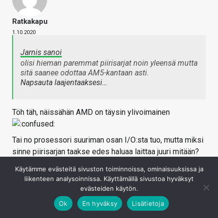
Ratkakapu
1.10.2020
Jarnis sanoi
olisi hieman paremmat piirisarjat noin yleensä mutta
sitä saanee odottaa AM5-kantaan asti.
Napsauta laajentaaksesi…
Töh täh, näissähän AMD on täysin ylivoimainen
Tai no prosessori suuriman osan I/O:sta tuo, mutta miksi
sinne piirisarjan taakse edes haluaa laittaa juuri mitään?
Toisin kuin toisella valmistajalla niin AMD:llä
Käytämme evästeitä sivuston toiminnoissa, ominaisuuksissa ja
halvemmatkaan piirisarjat eivät juuri rajoita prosessorin
liikenteen analysoinnissa. Käyttämällä sivustoa hyväksyt
ominaisuuksia. PCIe 4.0 jos kaipailee niin AMD (ja sen
evästeiden käytön.
piirisarjat) tarjoilee, budettialustan kellotuksen kanssa
Ok
En hyväksy
Lisätietoja
sama ja taitaa kokonaisuudessaankin olla enemmän pci-