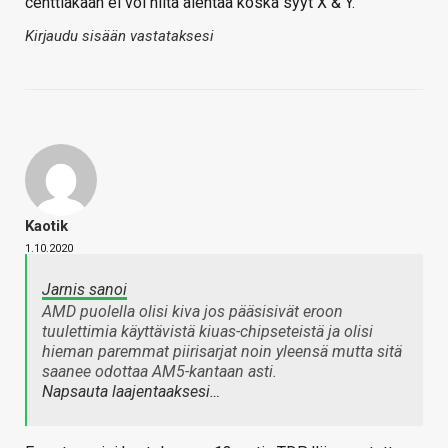
centtiäkään ei voi niitä alentaa koska syyt X & Y.
Kirjaudu sisään vastataksesi
Kaotik
1.10.2020
Jarnis sanoi
AMD puolella olisi kiva jos pääsisivät eroon
tuulettimia käyttävistä kiuas-chipseteistä ja olisi
hieman paremmat piirisarjat noin yleensä mutta sitä
saanee odottaa AM5-kantaan asti.
Napsauta laajentaaksesi…