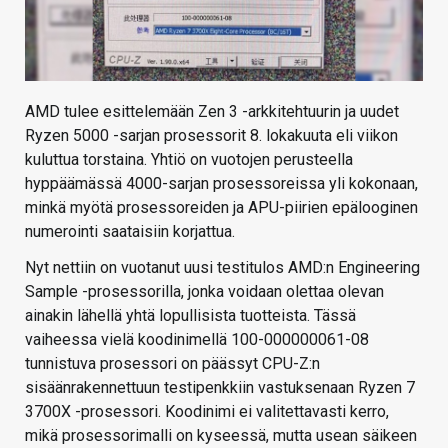
AMD tulee esittelemään Zen 3 -arkkitehtuurin ja uudet
Ryzen 5000 -sarjan prosessorit 8. lokakuuta eli viikon
kuluttua torstaina. Yhtiö on vuotojen perusteella
hyppäämässä 4000-sarjan prosessoreissa yli kokonaan,
minkä myötä prosessoreiden ja APU-piirien epälooginen
numerointi saataisiin korjattua.
Nyt nettiin on vuotanut uusi testitulos AMD:n Engineering
Sample -prosessorilla, jonka voidaan olettaa olevan
ainakin lähellä yhtä lopullisista tuotteista. Tässä
vaiheessa vielä koodinimellä 100-000000061-08
tunnistuva prosessori on päässyt CPU-Z:n
sisäänrakennettuun testipenkkiin vastuksenaan Ryzen 7
3700X -prosessori. Koodinimi ei valitettavasti kerro,
mikä prosessorimalli on kyseessä, mutta usean säikeen