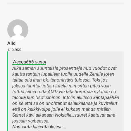
Aild
1.10.2020
Weega666 sanoi
Aika saman suuntaisia prosentteja nuo vuodot ovat
kautta rantain lupailleet tuolle uudelle Zenille joten
taitaa olla ihan ok. tehonlisäys tulossa. Toki jos
jaksaa fanittaa jotain Inteliä niin sitten pitää vaan
tottua siihen että AMD vie tätä hommaa nyt ihan eri
tasolla kun "iso" sininen. Intelin akilleen kantapäähän
on se että se on unohtanut asiakkaansa ja kuvitellut
että on kaikkivoipa jolle ei kukaan mahda mitään.
Samat kävi aikanaan Nokialle…suuret kaatuvat aina
jossain vaiheessa.
Napsauta laajentaaksesi…