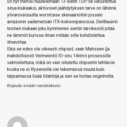
En nyt menisi huutelemaan 13 watin TDP:llä varustettua
sirua kiukaaksi, aktiivisen jäähdytyksen tarve on lähinnä
ylivarovaisuutta worstcase skenaarioihin jossain
amazonin sademetsän ITX-kokoonpanoissa. Der8auerin
testien mukaan joku kymmenen sentin tarvikesiili pitää
ne lämmöt kurissa ilman mitään sille kohdistettua
ilmavirtaa.
Eikä se edes ole oikeasti chipset, vaan Matissen (ja
mahdollisesti Vermeerin) IO-siru 14nm:n prosessilla
valmistettuna, mikä on vain istutettu chipsetin tehtäviin
koska ne ei Ryzeneillä ole tekemässä muuta kuin
tarjoamassa lisää liitäntöjä ja sen se hoitaa ongelmitta.
Kirjaudu sisään vastataksesi