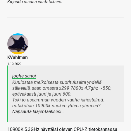
Kirjaudu sisään vastataksesi
KVahlman
1.10.2020
joghe sanoi
Kuulostaa melkoisesta suoritukselta yhdellä
säikeellä, saan omasta x299 7800x 4,7ghz ~550,
epävakaasti juuri ja juuri 600.
Toki jo useamman vuoden vanha järjestelmä,
mitäköhän 10900k puskee yhteen ytimeen?
Napsauta laajentaaksesi…
10900K 5.3GHz näyttäisi olevan CPU-Z tietokannassa