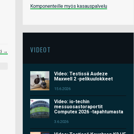
Komponenteille myös kasauspalvelu
VIDEOT
ti →
Video: Testissä Audeze
Maxwell 2 -pelikuulokkeet
15.6.2026
Video: io-techin
messuosastoraportit
Computex 2026 -tapahtumasta
3.6.2026