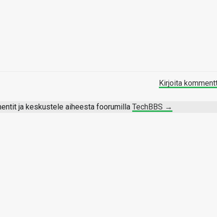
Kirjoita komment
ntit ja keskustele aiheesta foorumilla
TechBBS →