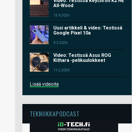
Video: Testissä Keychron K2 HE
All-Wood
13.4.2026
Uusi artikkeli & video: Testissä
Google Pixel 10a
9.3.2026
Video: Testissä Asus ROG
Kithara -pelikuulokkeet
11.2.2026
Lisää videoita
TEKNIIKKAPODCAST