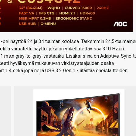
 -pelinäyttöä 24 ja 34 tuuman ko’oissa. Tarkemmin 24,5-tuumaine
la varustettu näyttö, joka on ylikellotettavissa 310 Hz:iin.
 1 ms:n gray-to-gray-vasteaika. Lisäksi siinä on Adaptive-Sync-t
isesti hyväksymä mukautuvan virkistystaajuuden osalta.
t 1.4 sekä jopa neljä USB 3.2 Gen 1 -liitäntää oheislaitteiden