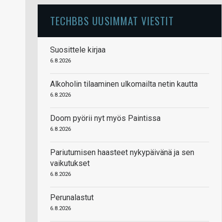
TECHBBS UUSIMMAT VIESTIT
Suosittele kirjaa
6.8.2026
Alkoholin tilaaminen ulkomailta netin kautta
6.8.2026
Doom pyörii nyt myös Paintissa
6.8.2026
Pariutumisen haasteet nykypäivänä ja sen
vaikutukset
6.8.2026
Perunalastut
6.8.2026