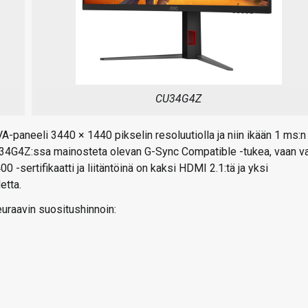
CU34G4Z
paneeli 3440 × 1440 pikselin resoluutiolla ja niin ikään 1 ms:n
CU34G4Z:ssa mainosteta olevan G-Sync Compatible -tukea, vaan v
sertifikaatti ja liitäntöinä on kaksi HDMI 2.1:tä ja yksi
etta.
euraavin suositushinnoin: