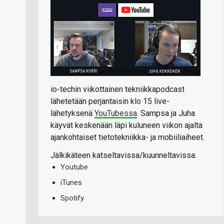
io-techin viikottainen tekniikkapodcast
lähetetään perjantaisin klo 15 live-
lähetyksenä
YouTubessa
. Sampsa ja Juha
käyvät keskenään läpi kuluneen viikon ajalta
ajankohtaiset tietotekniikka- ja mobiiliaiheet.
Jälkikäteen katseltavissa/kuunneltavissa:
Youtube
iTunes
Spotify