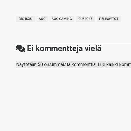
25G4SXU
AOC
AOC GAMING
CU34G4Z
PELINÄYTÖT
Ei kommentteja vielä
Näytetään 50 ensimmäistä kommenttia. Lue kaikki komme