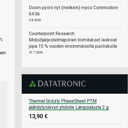
Doom pyörii nyt (melkein) myös Commodore
64:llä
3.8.2026
Counterpoint Research:
n,
Mobiilijärjestelmäpiirien toimitukset laskivat
jopa 15 % vuoden ensimmäisellä puoliskolla
uen
31.7.2026
Thermal Grizzly PhaseSheet PTM
jäähdytyslevyn yhdiste Lämpöalusta 2 g
13,90 €