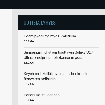
UUTISIA LYHYESTI
Doom pyörii nyt myös Paintissa
6.8.2026
Samsungin huhutaan tiputtavan Galaxy S27
Ultrasta neljännen takakameran pois
6.8.2026
Keychron kehittää avoimen lähdekoodin
firmwarea pelihiiriin
5.8.2026
Honor uudisti logonsa
5.8.2026