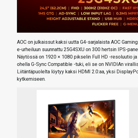
AOC on julkaissut kaksi uutta G4-sarjalaista AOC Gaming
e-urheiluun suunnattu 25G4SXU on 300 hertsin IPS-paneelil
Näytössä on 1920 × 1080 pikselin Full HD -resoluutio ja
ohella G-Sync Compatible -tuki, eli se on NVIDIAn virall
Liitäntäpuolelta löytyy kaksi HDMI 2.0:aa, yksi DisplayPor
kytkemiseen.