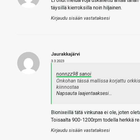
Ei ollut meluarvoja uskallettu antaa tähän 
täysillä kierroksilla noin hiljainen.
Kirjaudu sisään vastataksesi
Jaurakkajärvi
3.3.2023
nonnzz98 sanoi
Onkohan tässä mallissa korjattu orkki
kiinnostaa
Napsauta laajentaaksesi…
Bionixeillä tätä vinkunaa ei ole, joten oleta
Toisaalta 900-1200rpm todella herkkä re
Kirjaudu sisään vastataksesi