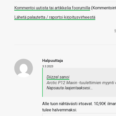
Kommentoi uutista tai artikkelia foorumilla
(Kommentointi 
Lähetä palautetta / raportoi kirjoitusvirheestä
Halpuuttaja
3.3.2023
Diizzel sanoi
Arctic P12 Maxin -tuulettimien myynti 
Napsauta laajentaaksesi…
Alle tuon nähtävästi irtoavat. 10,90€ ilma
tulee halvemmaksi.