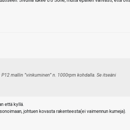
uutiseen. Sivuilla lukee 0.6 Sone, mutta epäilen vahvasti, että olis
s P12 mallin ”vinkuminen” n. 1000rpm kohdalla. Se itseäni
n että kyllä.
sonoimaan, johtuen kovasta rakenteesta(ei vaimennun kumeja).