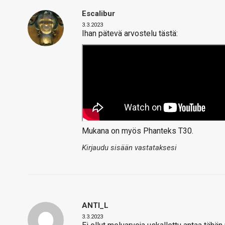
Escalibur
3.3.2023
Ihan pätevä arvostelu tästä:
Mukana on myös Phanteks T30.
Kirjaudu sisään vastataksesi
ANTI_L
3.3.2023