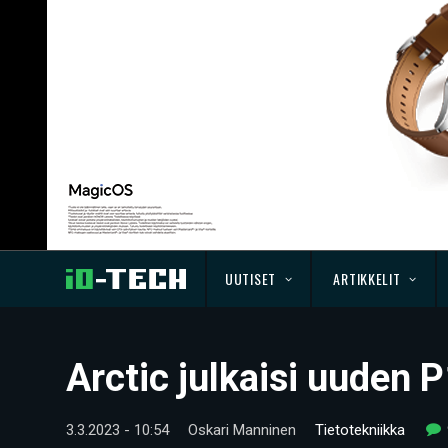
UUTISET
ARTIKKELIT
Arctic julkaisi uuden 
3.3.2023 - 10:54
Oskari Manninen
Tietotekniikka