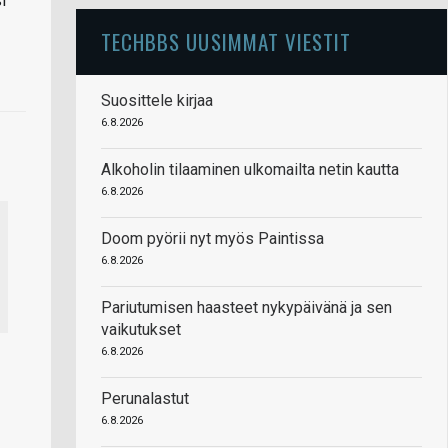
i
TECHBBS UUSIMMAT VIESTIT
Suosittele kirjaa
6.8.2026
Alkoholin tilaaminen ulkomailta netin kautta
6.8.2026
Doom pyörii nyt myös Paintissa
6.8.2026
Pariutumisen haasteet nykypäivänä ja sen
vaikutukset
6.8.2026
Perunalastut
6.8.2026