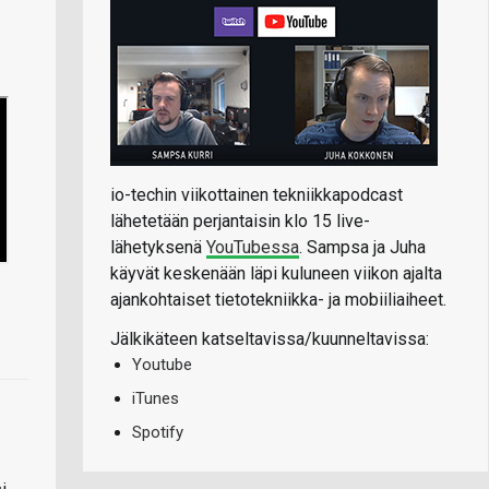
io-techin viikottainen tekniikkapodcast
lähetetään perjantaisin klo 15 live-
lähetyksenä
YouTubessa
. Sampsa ja Juha
käyvät keskenään läpi kuluneen viikon ajalta
ajankohtaiset tietotekniikka- ja mobiiliaiheet.
Jälkikäteen katseltavissa/kuunneltavissa:
Youtube
iTunes
Spotify