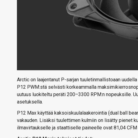
Arctic on laajentanut P-sarjan tuuletinmallistoaan uude
P12 PWM:stä selvästi korkeammalla maksimikierrosnope
uutuus luokiteltu peräti 200–3300 RPM:n nopeuksille. U
asetuksella.
P12 Max käyttää kaksoiskuulalaakerointia (dual ball be
vakauden. Lisäksi tuulettimen kulmiin on lisätty pienet
ilmavirtaukselle ja staattiselle paineelle ovat 81,04 CF