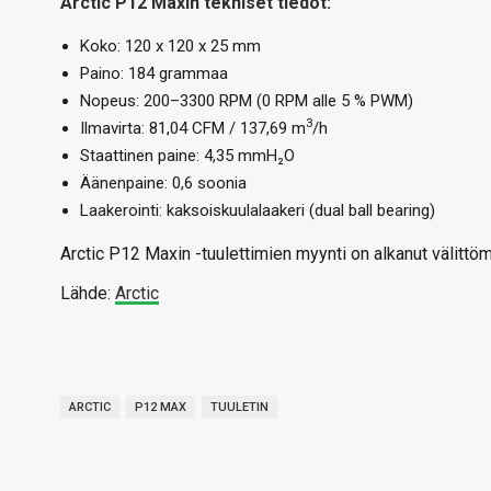
Arctic P12 Maxin tekniset tiedot:
Koko: 120 x 120 x 25 mm
Paino: 184 grammaa
Nopeus: 200–3300 RPM (0 RPM alle 5 % PWM)
3
Ilmavirta: 81,04 CFM / 137,69 m
/h
Staattinen paine: 4,35 mmH₂O
Äänenpaine: 0,6 soonia
Laakerointi: kaksoiskuulalaakeri (dual ball bearing)
Arctic P12 Maxin -tuulettimien myynti on alkanut välittö
Lähde:
Arctic
ARCTIC
P12 MAX
TUULETIN