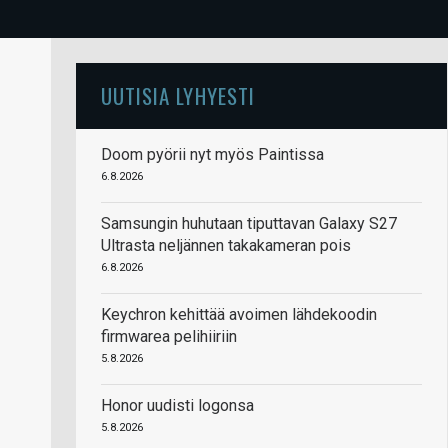
UUTISIA LYHYESTI
Doom pyörii nyt myös Paintissa
6.8.2026
Samsungin huhutaan tiputtavan Galaxy S27
Ultrasta neljännen takakameran pois
6.8.2026
Keychron kehittää avoimen lähdekoodin
firmwarea pelihiiriin
5.8.2026
Honor uudisti logonsa
5.8.2026