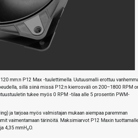
lla 120 mm:n P12 Max -tuulettimella. Uutuusmalli erottuu vanhemm
udella, sillä siinä missä P12:n kierrosväli on 200–1800 RPM o
utuustuuletin tukee myös 0 RPM -tilaa alle 5 prosentin PWM-
aring) ja tarjoaa myös valmistajan mukaan aiempaa paremman
 kumit vaimentamaan tärinöitä. Maksimiarvot P12 Maxin tuottamall
M ja 4,35 mmH₂O.