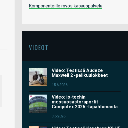
Komponenteille myös kasauspalvelu
VIDEOT
Video: Testissä Audeze
Maxwell 2 -pelikuulokkeet
15.6.2026
Video: io-techin
messuosastoraportit
Computex 2026 -tapahtumasta
3.6.2026