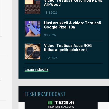
Video: Testissä Keychron K2 HE
All-Wood
13.4.2026
Uusi artikkeli & video: Testissä
Google Pixel 10a
9.3.2026
Video: Testissä Asus ROG
Kithara -pelikuulokkeet
11.2.2026
Lisää videoita
a
TEKNIIKKAPODCAST