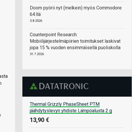
Doom pyörii nyt (melkein) myös Commodore
64:llä
3.8.2026
Counterpoint Research:
Mobiilijärjestelmäpiirien toimitukset laskivat
jopa 15 % vuoden ensimmäisellä puoliskolla
31.7.2026
asta
n
Thermal Grizzly PhaseSheet PTM
jäähdytyslevyn yhdiste Lämpöalusta 2 g
e
13,90 €