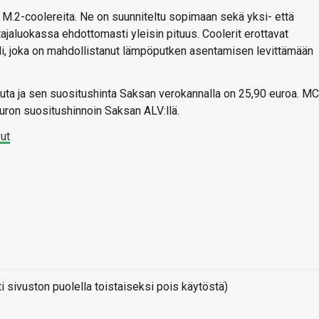
a M.2-coolereita. Ne on suunniteltu sopimaan sekä yksi- että
ajaluokassa ehdottomasti yleisin pituus. Coolerit erottavat
li, joka on mahdollistanut lämpöputken asentamisen levittämään
uta ja sen suositushinta Saksan verokannalla on 25,90 euroa. MC
uron suositushinnoin Saksan ALV:llä.
ut
sivuston puolella toistaiseksi pois käytöstä)