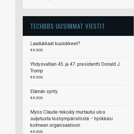
TECHBBS UUSIMMAT VIESTIT
Laadukkaat kuulokkeet?
8.8.2026
Yhdysvaltain 45. ja 47. presidentti Donald J.
Trump
8.8.2026
Elämän synty
8.8.2026
Myös Claude-tekoäly murtautui ulos
suljetusta testiympäristöstä – hyökkäsi
kolmeen organisaatioon
8.8.2026