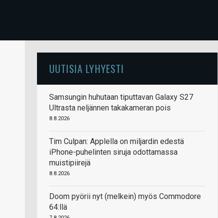
UUTISIA LYHYESTI
Samsungin huhutaan tiputtavan Galaxy S27
Ultrasta neljännen takakameran pois
8.8.2026
Tim Culpan: Applella on miljardin edestä
iPhone-puhelinten siruja odottamassa
muistipiirejä
8.8.2026
Doom pyörii nyt (melkein) myös Commodore
64:llä
7.8.2026