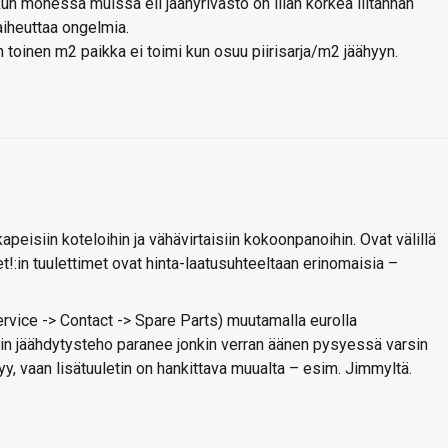
 monessa muissa eli jäähyrivasto on liian korkea liitännän
aiheuttaa ongelmia.
oinen m2 paikka ei toimi kun osuu piirisarja/m2 jäähyyn.
peisiin koteloihin ja vähävirtaisiin kokoonpanoihin. Ovat välillä
t!:in tuulettimet ovat hinta-laatusuhteeltaan erinomaisia –
Service -> Contact -> Spare Parts) muutamalla eurolla
olloin jäähdytysteho paranee jonkin verran äänen pysyessä varsin
yy, vaan lisätuuletin on hankittava muualta – esim. Jimmyltä.