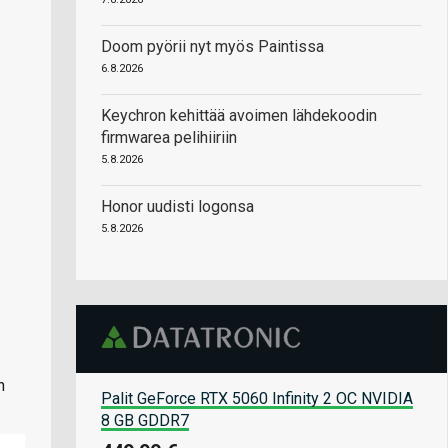
Doom pyörii nyt myös Paintissa
6.8.2026
Keychron kehittää avoimen lähdekoodin
firmwarea pelihiiriin
5.8.2026
Honor uudisti logonsa
5.8.2026
n
Palit GeForce RTX 5060 Infinity 2 OC NVIDIA
8 GB GDDR7