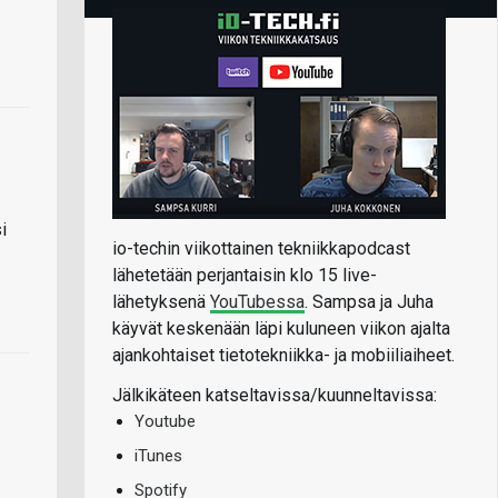
i
io-techin viikottainen tekniikkapodcast
lähetetään perjantaisin klo 15 live-
lähetyksenä
YouTubessa
. Sampsa ja Juha
käyvät keskenään läpi kuluneen viikon ajalta
ajankohtaiset tietotekniikka- ja mobiiliaiheet.
Jälkikäteen katseltavissa/kuunneltavissa:
Youtube
iTunes
Spotify