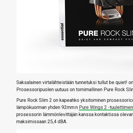
Saksalainen virtalähteistään tunnetuksi tullut be quiet! 
Prosessoripuolen uutuus on tornimallinen Pure Rock Slim
Pure Rock Slim 2 on kapeahko yksitorninen prosessorico
lämpökuorman yhden 92mm:n
Pure Wings 2 -tuulettimen
prosessorin lämmönlevittäjän kanssa kontaktissa olevan
maksimissaan 25,4 dBA.