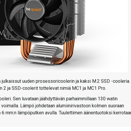
on julkaissut uuden prosessoricoolerin ja kaksi M.2 SSD -cooleria.
 2 ja SSD-coolerit tottelevat nimiä MC1 ja MC1 Pro.
oleri. Sen luvataan jäähdyttävän parhaimmillaan 130 watin
voimalla. Lämpö johdetaan alumiinirivastoon kolmen suoraan
 6 mm:n lämpöputken avulla. Tuulettimen äänentuotoksi kerrotaa