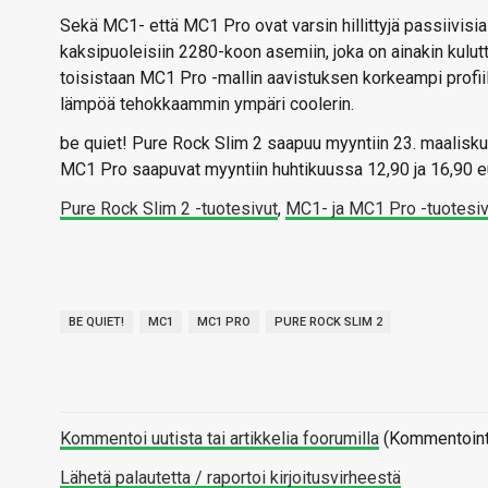
Sekä MC1- että MC1 Pro ovat varsin hillittyjä passiivisi
kaksipuoleisiin 2280-koon asemiin, joka on ainakin kulutt
toisistaan MC1 Pro -mallin aavistuksen korkeampi profii
lämpöä tehokkaammin ympäri coolerin.
be quiet! Pure Rock Slim 2 saapuu myyntiin 23. maalisku
MC1 Pro saapuvat myyntiin huhtikuussa 12,90 ja 16,90 e
Pure Rock Slim 2 -tuotesivut
,
MC1- ja MC1 Pro -tuotesiv
BE QUIET!
MC1
MC1 PRO
PURE ROCK SLIM 2
Kommentoi uutista tai artikkelia foorumilla
(Kommentointi 
Lähetä palautetta / raportoi kirjoitusvirheestä