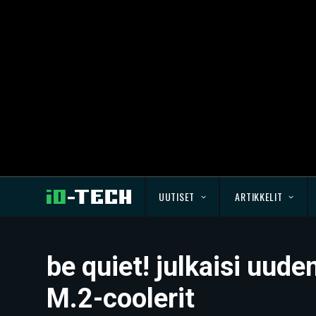
UUTISET
ARTIKKELIT
be quiet! julkaisi uud
M.2-coolerit