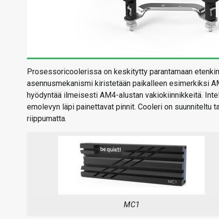
Prosessoricoolerissa on keskitytty parantamaan etenkin
asennusmekanismi kiristetään paikalleen esimerkiksi AMD:
hyödyntää ilmeisesti AM4-alustan vakiokiinnikkeitä. Intel
emolevyn läpi painettavat pinnit. Cooleri on suunniteltu
riippumatta.
MC1