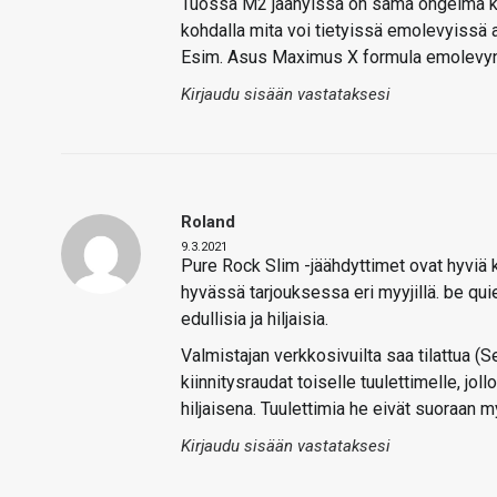
Tuossa M2 jäähyissä on sama ongelma kun
kohdalla mita voi tietyissä emolevyissä 
Esim. Asus Maximus X formula emolevyn t
Kirjaudu sisään vastataksesi
Roland
9.3.2021
Pure Rock Slim -jäähdyttimet ovat hyviä ka
hyvässä tarjouksessa eri myyjillä. be quie
edullisia ja hiljaisia.
Valmistajan verkkosivuilta saa tilattua (
kiinnitysraudat toiselle tuulettimelle, j
hiljaisena. Tuulettimia he eivät suoraan m
Kirjaudu sisään vastataksesi