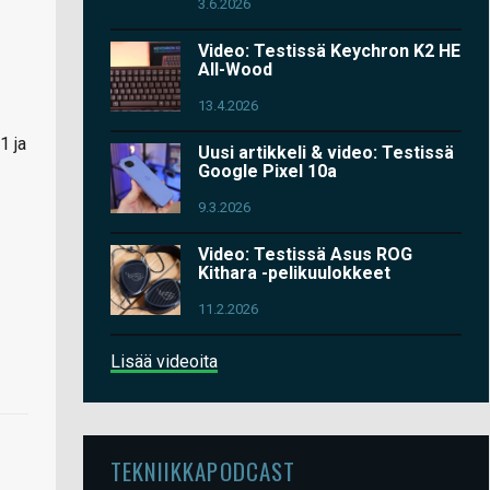
3.6.2026
Video: Testissä Keychron K2 HE
All-Wood
13.4.2026
1 ja
Uusi artikkeli & video: Testissä
Google Pixel 10a
9.3.2026
Video: Testissä Asus ROG
Kithara -pelikuulokkeet
11.2.2026
Lisää videoita
TEKNIIKKAPODCAST