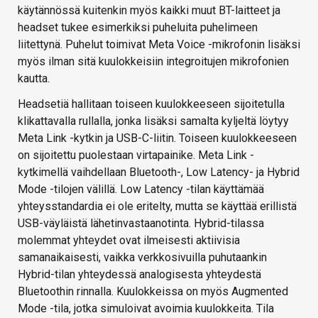
käytännössä kuitenkin myös kaikki muut BT-laitteet ja
headset tukee esimerkiksi puheluita puhelimeen
liitettynä. Puhelut toimivat Meta Voice -mikrofonin lisäksi
myös ilman sitä kuulokkeisiin integroitujen mikrofonien
kautta.
Headsetiä hallitaan toiseen kuulokkeeseen sijoitetulla
klikattavalla rullalla, jonka lisäksi samalta kyljeltä löytyy
Meta Link -kytkin ja USB-C-liitin. Toiseen kuulokkeeseen
on sijoitettu puolestaan virtapainike. Meta Link -
kytkimellä vaihdellaan Bluetooth-, Low Latency- ja Hybrid
Mode -tilojen välillä. Low Latency -tilan käyttämää
yhteysstandardia ei ole eritelty, mutta se käyttää erillistä
USB-väyläistä lähetinvastaanotinta. Hybrid-tilassa
molemmat yhteydet ovat ilmeisesti aktiivisia
samanaikaisesti, vaikka verkkosivuilla puhutaankin
Hybrid-tilan yhteydessä analogisesta yhteydestä
Bluetoothin rinnalla. Kuulokkeissa on myös Augmented
Mode -tila, jotka simuloivat avoimia kuulokkeita. Tila