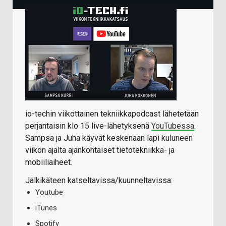
io-techin viikottainen tekniikkapodcast lähetetään
perjantaisin klo 15 live-lähetyksenä
YouTubessa
.
Sampsa ja Juha käyvät keskenään läpi kuluneen
viikon ajalta ajankohtaiset tietotekniikka- ja
mobiiliaiheet.
Jälkikäteen katseltavissa/kuunneltavissa:
Youtube
iTunes
Spotify