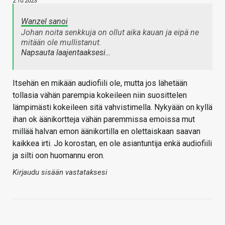
2.10.2023
Wanzel sanoi
Johan noita senkkuja on ollut aika kauan ja eipä ne
mitään ole mullistanut.
Napsauta laajentaaksesi…
Itsehän en mikään audiofiili ole, mutta jos lähetään
tollasia vähän parempia kokeileen niin suosittelen
lämpimästi kokeileen sitä vahvistimella. Nykyään on kyllä
ihan ok äänikortteja vähän paremmissa emoissa mut
millää halvan emon äänikortilla en olettaiskaan saavan
kaikkea irti. Jo korostan, en ole asiantuntija enkä audiofiili
ja silti oon huomannu eron.
Kirjaudu sisään vastataksesi