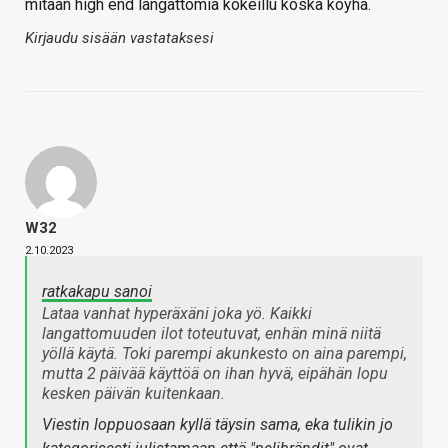
mitään high end langattomia kokeillu koska köyhä.
Kirjaudu sisään vastataksesi
W32
2.10.2023
ratkakapu sanoi
Lataa vanhat hyperäxäni joka yö. Kaikki
langattomuuden ilot toteutuvat, enhän minä niitä
yöllä käytä. Toki parempi akunkesto on aina parempi,
mutta 2 päivää käyttöä on ihan hyvä, eipähän lopu
kesken päivän kuitenkaan.
Viestin loppuosaan kyllä täysin sama, eka tulikin jo