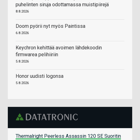
puhelinten siruja odottamassa muistipiirejä
8.8.2026
Doom pyörii nyt myös Paintissa
6.8.2026
Keychron kehittää avoimen lähdekoodin
firmwarea pelihiiriin
5.8.2026
Honor uudisti logonsa
5.8.2026
Thermalright Peerless Assassin 120 SE Suoritin