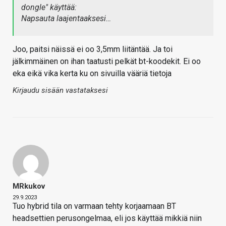
dongle" käyttää:
Napsauta laajentaaksesi…
Joo, paitsi näissä ei oo 3,5mm liitäntää. Ja toi
jälkimmäinen on ihan taatusti pelkät bt-koodekit. Ei oo
eka eikä vika kerta ku on sivuilla vääriä tietoja
Kirjaudu sisään vastataksesi
MRkukov
29.9.2023
Tuo hybrid tila on varmaan tehty korjaamaan BT
headsettien perusongelmaa, eli jos käyttää mikkiä niin