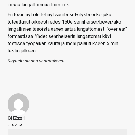
joissa langattomuus toimii ok.
En tosin nyt ole tehnyt suurta selvitystä onko joku
toteuttanut oikeesti edes 150e sennheiser/beyer/akg
langallisien tasoista äänenlaatua langattomasti "over ear"
formaatissa. Yhdet sennheiserin langattomat kävi
testissä työpaikan kautta ja meni palautukseen 5 min
testin jälkeen.
Kirjaudu sisään vastataksesi
GHZzz1
2.10.2023