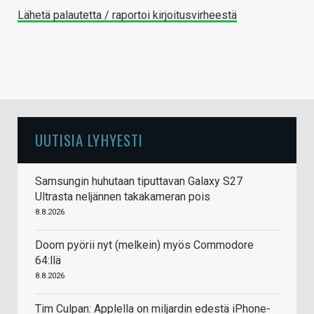
Lähetä palautetta / raportoi kirjoitusvirheestä
UUTISIA LYHYESTI
Samsungin huhutaan tiputtavan Galaxy S27
Ultrasta neljännen takakameran pois
8.8.2026
Doom pyörii nyt (melkein) myös Commodore
64:llä
8.8.2026
Tim Culpan: Applella on miljardin edestä iPhone-