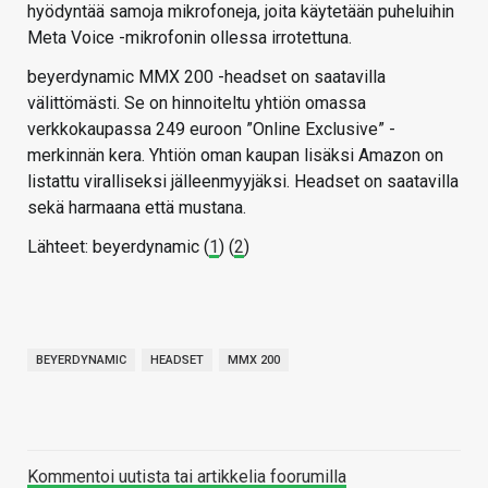
hyödyntää samoja mikrofoneja, joita käytetään puheluihin
Meta Voice -mikrofonin ollessa irrotettuna.
beyerdynamic MMX 200 -headset on saatavilla
välittömästi. Se on hinnoiteltu yhtiön omassa
verkkokaupassa 249 euroon ”Online Exclusive” -
merkinnän kera. Yhtiön oman kaupan lisäksi Amazon on
listattu viralliseksi jälleenmyyjäksi. Headset on saatavilla
sekä harmaana että mustana.
Lähteet: beyerdynamic (
1
) (
2
)
BEYERDYNAMIC
HEADSET
MMX 200
Kommentoi uutista tai artikkelia foorumilla