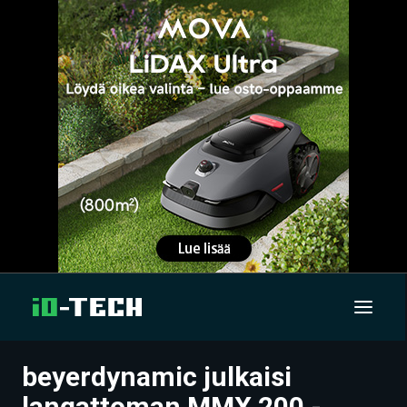
beyerdynamic julkaisi
UUTISET
langattoman MMX 200 -