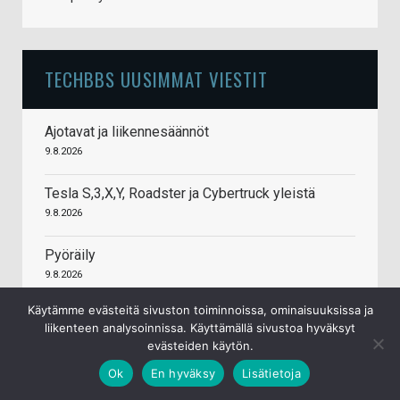
TECHBBS UUSIMMAT VIESTIT
Ajotavat ja liikennesäännöt
9.8.2026
Tesla S,3,X,Y, Roadster ja Cybertruck yleistä
9.8.2026
Pyöräily
9.8.2026
Käytämme evästeitä sivuston toiminnoissa, ominaisuuksissa ja
Venäjä hyökkäsi Ukrainaan 24. helmikuuta 2022
liikenteen analysoinnissa. Käyttämällä sivustoa hyväksyt
8.8.2026
evästeiden käytön.
Ok
En hyväksy
Lisätietoja
Samsungin huhutaan tiputtavan Galaxy S27
Ultrasta neljännen takakameran pois