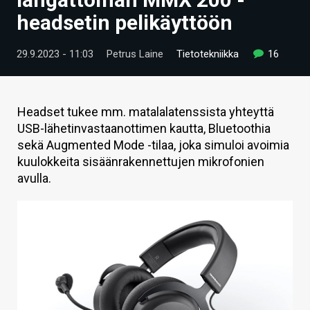
ARTIKKELIT
headsetin pelikäyttöön
VIDEOT
29.9.2023 - 11:03
Petrus Laine
Tietotekniikka
16
TECHBBS
TIETOA
Headset tukee mm. matalalatenssista yhteyttä
USB-lähetinvastaanottimen kautta, Bluetoothia
HINTA.FI
sekä Augmented Mode -tilaa, joka simuloi avoimia
kuulokkeita sisäänrakennettujen mikrofonien
KAUPPA
avulla.
VAIHDA TEEMA
HAKU