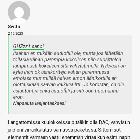
Swttii
2.10.2023
GHZzz1 sanoi
Itsehän en mikään audiofiili ole, mutta jos lähetään
tollasia vähän parempia kokeileen niin suosittelen
lämpimästi kokeileen sitä vahvistimella. Nykyään on
kyllä ihan ok äänikortteja vähän paremmissa
emoissa mut millää halvan emon äänikortilla en
olettaiskaan saavan kaikkea irti. Jo korostan, en ole
asiantuntija enkä audiofiili ja silti oon huomannu
eron.
Napsauta laajentaaksesi…
Langattomissa kuulokkeissa pitääkin olla DAC, vahvistin
ja pieni virrankulutus samassa paketissa. Sitten isot
elementit varmaan vaatii enemmän virtaa kun esim. napit