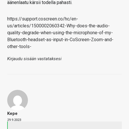
äänenlaatu kärsii todella pahasti.
https://support.coscreen.co/hc/en-
us/articles/1500002060342-Why-does-the-audio-
quality-degrade-when-using-the-microphone-of-my-
Bluetooth-headset-as-input-in-CoScreen-Zoom-and-
other-tools-
Kirjaudu sisään vastataksesi
Kepe
29.9.2023