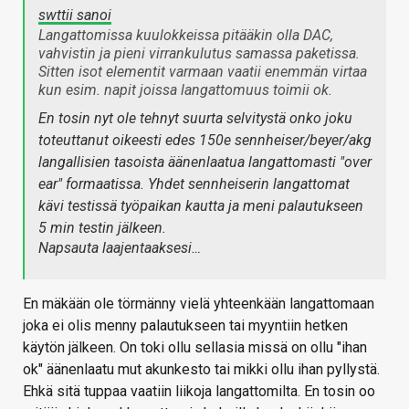
swttii sanoi
Langattomissa kuulokkeissa pitääkin olla DAC,
vahvistin ja pieni virrankulutus samassa paketissa.
Sitten isot elementit varmaan vaatii enemmän virtaa
kun esim. napit joissa langattomuus toimii ok.
En tosin nyt ole tehnyt suurta selvitystä onko joku
toteuttanut oikeesti edes 150e sennheiser/beyer/akg
langallisien tasoista äänenlaatua langattomasti "over
ear" formaatissa. Yhdet sennheiserin langattomat
kävi testissä työpaikan kautta ja meni palautukseen
5 min testin jälkeen.
Napsauta laajentaaksesi…
En mäkään ole törmänny vielä yhteenkään langattomaan
joka ei olis menny palautukseen tai myyntiin hetken
käytön jälkeen. On toki ollu sellasia missä on ollu "ihan
ok" äänenlaatu mut akunkesto tai mikki ollu ihan pyllystä.
Ehkä sitä tuppaa vaatiin liikoja langattomilta. En tosin oo