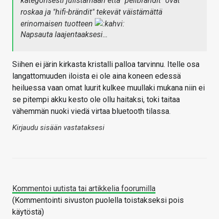
kategorisesti julistamaan että "pelibrändit" ovat
roskaa ja "hifi-brändit" tekevät väistämättä
erinomaisen tuotteen
Napsauta laajentaaksesi…
Siihen ei järin kirkasta kristalli palloa tarvinnu. Itelle osa
langattomuuden iloista ei ole aina koneen edessä
heiluessa vaan omat luurit kulkee muullaki mukana niin ei
se pitempi akku kesto ole ollu haitaksi, toki taitaa
vähemmän nuoki viedä virtaa bluetooth tilassa.
Kirjaudu sisään vastataksesi
Kommentoi uutista tai artikkelia foorumilla
(Kommentointi sivuston puolella toistakseksi pois
käytöstä)