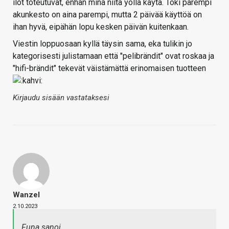
ilot toteutuvat, enhän minä niitä yöllä käytä. Toki parempi
akunkesto on aina parempi, mutta 2 päivää käyttöä on
ihan hyvä, eipähän lopu kesken päivän kuitenkaan.
Viestin loppuosaan kyllä täysin sama, eka tulikin jo
kategorisesti julistamaan että "pelibrändit" ovat roskaa ja
"hifi-brändit" tekevät väistämättä erinomaisen tuotteen
Kirjaudu sisään vastataksesi
Wanzel
2.10.2023
Funa sanoi