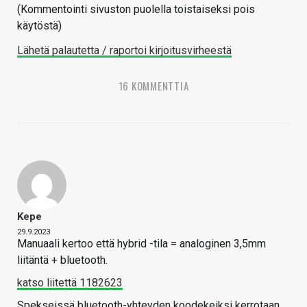
(Kommentointi sivuston puolella toistaiseksi pois
käytöstä)
Lähetä palautetta / raportoi kirjoitusvirheestä
16 KOMMENTTIA
Kepe
29.9.2023
Manuaali kertoo että hybrid -tila = analoginen 3,5mm
liitäntä + bluetooth.
katso liitettä 1182623
Spekseissä bluetooth-yhteyden koodekeiksi kerrotaan