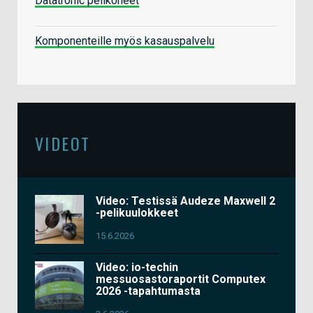
Datatronic pelikoneet
Komponenteille myös kasauspalvelu
VIDEOT
Video: Testissä Audeze Maxwell 2
-pelikuulokkeet
15.6.2026
Video: io-techin
messuosastoraportit Computex
2026 -tapahtumasta