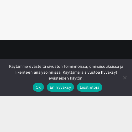
© S&J Media Oy
Käytämme evästeitä sivuston toiminnoissa, ominaisuuksissa ja
liikenteen analysoinnissa. Käyttämällä sivustoa hyväksyt
evästeiden käytön.
Ok
En hyväksy
Lisätietoja
;