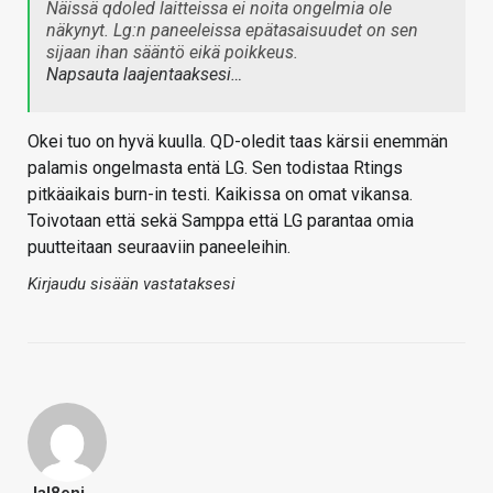
Näissä qdoled laitteissa ei noita ongelmia ole
näkynyt. Lg:n paneeleissa epätasaisuudet on sen
sijaan ihan sääntö eikä poikkeus.
Napsauta laajentaaksesi…
Okei tuo on hyvä kuulla. QD-oledit taas kärsii enemmän
palamis ongelmasta entä LG. Sen todistaa Rtings
pitkäaikais burn-in testi. Kaikissa on omat vikansa.
Toivotaan että sekä Samppa että LG parantaa omia
puutteitaan seuraaviin paneeleihin.
Kirjaudu sisään vastataksesi