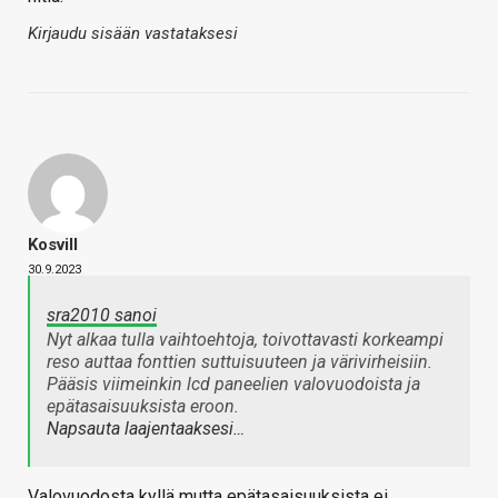
Kirjaudu sisään vastataksesi
Kosvill
30.9.2023
sra2010 sanoi
Nyt alkaa tulla vaihtoehtoja, toivottavasti korkeampi
reso auttaa fonttien suttuisuuteen ja värivirheisiin.
Pääsis viimeinkin lcd paneelien valovuodoista ja
epätasaisuuksista eroon.
Napsauta laajentaaksesi…
Valovuodosta kyllä mutta epätasaisuuksista ei