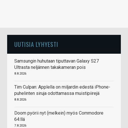
UUTISIA LYHYESTI
Samsungin huhutaan tiputtavan Galaxy S27
Ultrasta neljännen takakameran pois
8.8.2026
Tim Culpan: Applella on miljardin edestä iPhone-
puhelinten siruja odottamassa muistipiirejä
8.8.2026
Doom pyörii nyt (melkein) myös Commodore
64:llä
7.8.2026