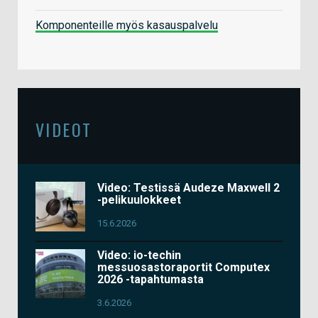
Komponenteille myös kasauspalvelu
VIDEOT
Video: Testissä Audeze Maxwell 2
-pelikuulokkeet
15.6.2026
Video: io-techin
messuosastoraportit Computex
2026 -tapahtumasta
3.6.2026