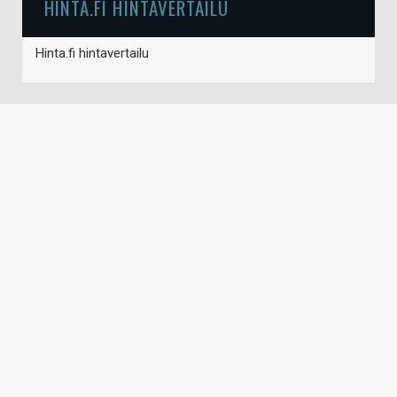
HINTA.FI HINTAVERTAILU
Hinta.fi hintavertailu