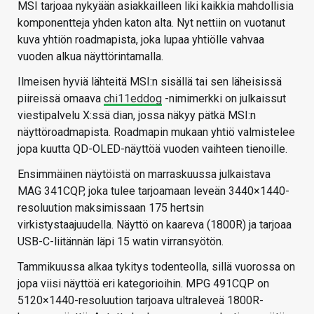
MSI tarjoaa nykyään asiakkailleen liki kaikkia mahdollisia
komponentteja yhden katon alta. Nyt nettiin on vuotanut
kuva yhtiön roadmapista, joka lupaa yhtiölle vahvaa
vuoden alkua näyttörintamalla.
Ilmeisen hyviä lähteitä MSI:n sisällä tai sen läheisissä
piireissä omaava
chi11eddog
-nimimerkki on julkaissut
viestipalvelu X:ssä dian, jossa näkyy pätkä MSI:n
näyttöroadmapista. Roadmapin mukaan yhtiö valmistelee
jopa kuutta QD-OLED-näyttöä vuoden vaihteen tienoille.
Ensimmäinen näytöistä on marraskuussa julkaistava
MAG 341CQP, joka tulee tarjoamaan leveän 3440×1440-
resoluution maksimissaan 175 hertsin
virkistystaajuudella. Näyttö on kaareva (1800R) ja tarjoaa
USB-C-liitännän läpi 15 watin virransyötön.
Tammikuussa alkaa tykitys todenteolla, sillä vuorossa on
jopa viisi näyttöä eri kategorioihin. MPG 491CQP on
5120×1440-resoluution tarjoava ultraleveä 1800R-