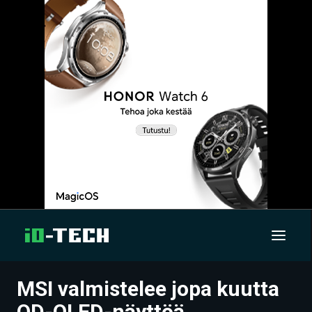
MSI valmistelee jopa kuutta
UUTISET
QD-OLED-näyttöä