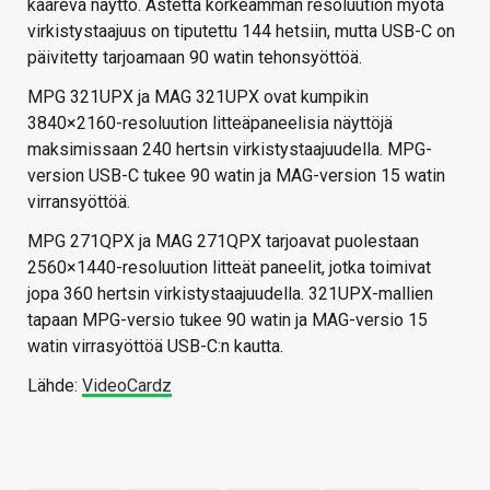
kaareva näyttö. Astetta korkeamman resoluution myötä
virkistystaajuus on tiputettu 144 hetsiin, mutta USB-C on
päivitetty tarjoamaan 90 watin tehonsyöttöä.
MPG 321UPX ja MAG 321UPX ovat kumpikin
3840×2160-resoluution litteäpaneelisia näyttöjä
maksimissaan 240 hertsin virkistystaajuudella. MPG-
version USB-C tukee 90 watin ja MAG-version 15 watin
virransyöttöä.
MPG 271QPX ja MAG 271QPX tarjoavat puolestaan
2560×1440-resoluution litteät paneelit, jotka toimivat
jopa 360 hertsin virkistystaajuudella. 321UPX-mallien
tapaan MPG-versio tukee 90 watin ja MAG-versio 15
watin virrasyöttöä USB-C:n kautta.
Lähde:
VideoCardz