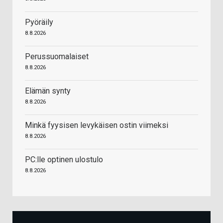
Pyöräily
8.8.2026
Perussuomalaiset
8.8.2026
Elämän synty
8.8.2026
Minkä fyysisen levykäisen ostin viimeksi
8.8.2026
PC:lle optinen ulostulo
8.8.2026