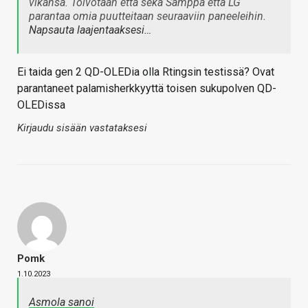
vikansa. Toivotaan että sekä Samppa että LG
parantaa omia puutteitaan seuraaviin paneeleihin.
Napsauta laajentaaksesi…
Ei taida gen 2 QD-OLEDia olla Rtingsin testissä? Ovat
parantaneet palamisherkkyyttä toisen sukupolven QD-
OLEDissa
Kirjaudu sisään vastataksesi
Pomk
1.10.2023
Asmola sanoi