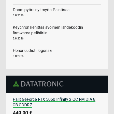
Doom pyörii nyt myös Paintissa
6.8.2026
Keychron kehittää avoimen lähdekoodin
firmwarea pelihiiriin
5.8.2026
Honor uudisti logonsa
5.8.2026
Palit GeForce RTX 5060 Infinity 2 OC NVIDIA 8
GB GDDR7
449,90 €