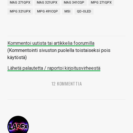
MAG 271QPX
MAG 321UPX
MAG 341CQP
MPG 271QPX
MPG 321UPX
MPG 491CQP
MSI
QD-OLED
Kommentoi uutista tai artikkelia foorumilla
(Kommentointi sivuston puolella toistaiseksi pois
käytöstä)
Lähetä palautetta / raportoi kirjoitusvirheestä
12 KOMMENTTIA