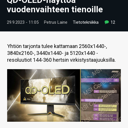
ARTIKKELIT
vuodenvaihteen tienoille
VIDEOT
29.9.2023 - 11:05
Petrus Laine
Tietotekniikka
12
TECHBBS
TIETOA
Yhtiön tarjonta tulee kattamaan 2560x1440-,
3840x2160-, 3440x1440- ja 5120x1440 -
HINTA.FI
resoluutiot 144-360 hertsin virkistystaajuuksilla.
KAUPPA
VAIHDA TEEMA
HAKU