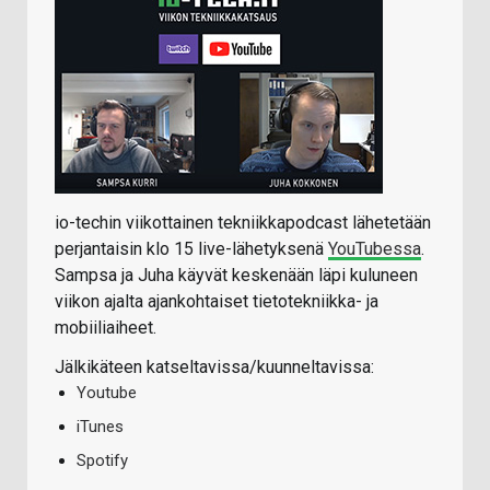
io-techin viikottainen tekniikkapodcast lähetetään
perjantaisin klo 15 live-lähetyksenä
YouTubessa
.
Sampsa ja Juha käyvät keskenään läpi kuluneen
viikon ajalta ajankohtaiset tietotekniikka- ja
mobiiliaiheet.
Jälkikäteen katseltavissa/kuunneltavissa:
Youtube
iTunes
Spotify