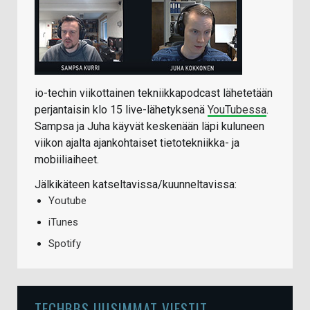
io-techin viikottainen tekniikkapodcast lähetetään
perjantaisin klo 15 live-lähetyksenä
YouTubessa
.
Sampsa ja Juha käyvät keskenään läpi kuluneen
viikon ajalta ajankohtaiset tietotekniikka- ja
mobiiliaiheet.
Jälkikäteen katseltavissa/kuunneltavissa:
Youtube
iTunes
Spotify
TECHBBS UUSIMMAT VIESTIT