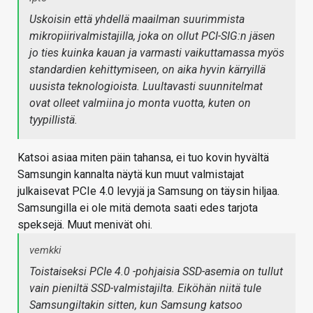
Uskoisin että yhdellä maailman suurimmista
mikropiirivalmistajilla, joka on ollut PCI-SIG:n jäsen
jo ties kuinka kauan ja varmasti vaikuttamassa myös
standardien kehittymiseen, on aika hyvin kärryillä
uusista teknologioista. Luultavasti suunnitelmat
ovat olleet valmiina jo monta vuotta, kuten on
tyypillistä.
Katsoi asiaa miten päin tahansa, ei tuo kovin hyvältä
Samsungin kannalta näytä kun muut valmistajat
julkaisevat PCIe 4.0 levyjä ja Samsung on täysin hiljaa.
Samsungilla ei ole mitä demota saati edes tarjota
speksejä. Muut menivät ohi.
vemkki
Toistaiseksi PCIe 4.0 -pohjaisia SSD-asemia on tullut
vain pieniltä SSD-valmistajilta. Eiköhän niitä tule
Samsungiltakin sitten, kun Samsung katsoo