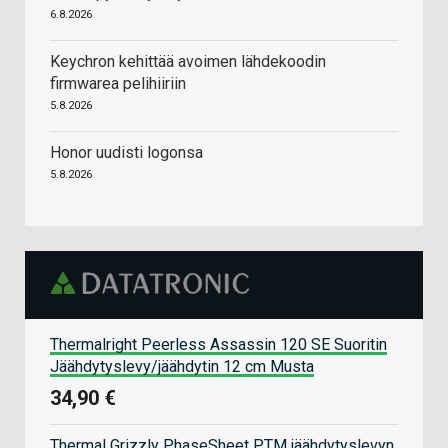
6.8.2026
Keychron kehittää avoimen lähdekoodin
firmwarea pelihiiriin
5.8.2026
Honor uudisti logonsa
5.8.2026
Thermalright Peerless Assassin 120 SE Suoritin
Jäähdytyslevy/jäähdytin 12 cm Musta
34,90 €
Thermal Grizzly PhaseSheet PTM jäähdytyslevyn