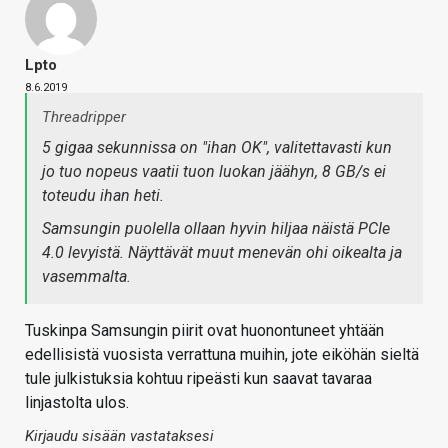
Lpto
8.6.2019
Threadripper
5 gigaa sekunnissa on "ihan OK", valitettavasti kun
jo tuo nopeus vaatii tuon luokan jäähyn, 8 GB/s ei
toteudu ihan heti.
Samsungin puolella ollaan hyvin hiljaa näistä PCIe
4.0 levyistä. Näyttävät muut menevän ohi oikealta ja
vasemmalta.
Tuskinpa Samsungin piirit ovat huonontuneet yhtään
edellisistä vuosista verrattuna muihin, jote eiköhän sieltä
tule julkistuksia kohtuu ripeästi kun saavat tavaraa
linjastolta ulos.
Kirjaudu sisään vastataksesi