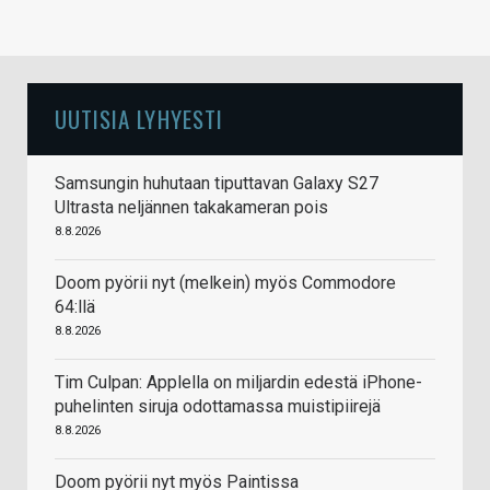
UUTISIA LYHYESTI
Samsungin huhutaan tiputtavan Galaxy S27
Ultrasta neljännen takakameran pois
8.8.2026
Doom pyörii nyt (melkein) myös Commodore
64:llä
8.8.2026
Tim Culpan: Applella on miljardin edestä iPhone-
puhelinten siruja odottamassa muistipiirejä
8.8.2026
Doom pyörii nyt myös Paintissa