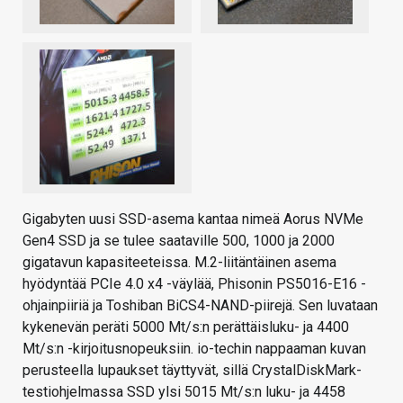
Gigabyten uusi SSD-asema kantaa nimeä Aorus NVMe
Gen4 SSD ja se tulee saataville 500, 1000 ja 2000
gigatavun kapasiteeteissa. M.2-liitäntäinen asema
hyödyntää PCIe 4.0 x4 -väylää, Phisonin PS5016-E16 -
ohjainpiiriä ja Toshiban BiCS4-NAND-piirejä. Sen luvataan
kykenevän peräti 5000 Mt/s:n perättäisluku- ja 4400
Mt/s:n -kirjoitusnopeuksiin. io-techin nappaaman kuvan
perusteella lupaukset täyttyvät, sillä CrystalDiskMark-
testiohjelmassa SSD ylsi 5015 Mt/s:n luku- ja 4458