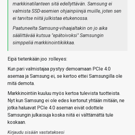
markkinatilanteen sitä edellyttävän. Samsung ei
valmista SSD-asemien ohjainpiirejä muille, joten sen
ei tarvitse niitä julkistaa etukenossa.
Paatuneelta Samsung-vihaajaltakin on jo aika
säälittävää kutsua "epätoivoksi" Samsungin
simppeliä markkinointikikkaa.
Eipä tietenkään joo :rolleyes:
Kun pari valmistajaa pystyy demoamaan PCIe 4.0
asemaa ja Samsung ei, se kertoo ettei Samsungilla ole
mitä demota.
Markkinointiin kuuluu myös kertoa tulevista tuotteista.
Nyt kun Samsung ei ole edes kertonut yhtään mitään, ne
jotka haluavat PCIe 4.0 aseman eivät odottele
Samsungin julkaisuja koska niitä ei välttämättä tule
koskaan.
Kirjaudu sisään vastataksesi