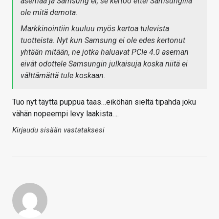
asemaa ja Samsung ei, se kertoo ettei Samsungilla
ole mitä demota.
Markkinointiin kuuluu myös kertoa tulevista
tuotteista. Nyt kun Samsung ei ole edes kertonut
yhtään mitään, ne jotka haluavat PCIe 4.0 aseman
eivät odottele Samsungin julkaisuja koska niitä ei
välttämättä tule koskaan.
Tuo nyt täyttä puppua taas…eiköhän sieltä tipahda joku
vähän nopeempi levy laakista….
Kirjaudu sisään vastataksesi