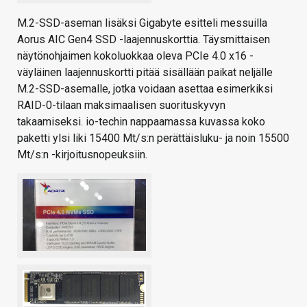
M.2-SSD-aseman lisäksi Gigabyte esitteli messuilla
Aorus AIC Gen4 SSD -laajennuskorttia. Täysmittaisen
näytönohjaimen kokoluokkaa oleva PCIe 4.0 x16 -
väyläinen laajennuskortti pitää sisällään paikat neljälle
M.2-SSD-asemalle, jotka voidaan asettaa esimerkiksi
RAID-0-tilaan maksimaalisen suorituskyvyn
takaamiseksi. io-techin nappaamassa kuvassa koko
paketti ylsi liki 15400 Mt/s:n perättäisluku- ja noin 15500
Mt/s:n -kirjoitusnopeuksiin.