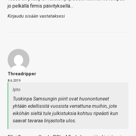
jo pelkällä firmis päivityksellä…
Kirjaudu sisään vastataksesi
Threadripper
8.6.2019
lpto
Tuskinpa Samsungin piirit ovat huonontuneet
yhtään edellisistä vuosista verrattuna muihin, jote
eiköhän sieltä tule julkistuksia kohtuu ripeästi kun
saavat tavaraa linjastolta ulos.