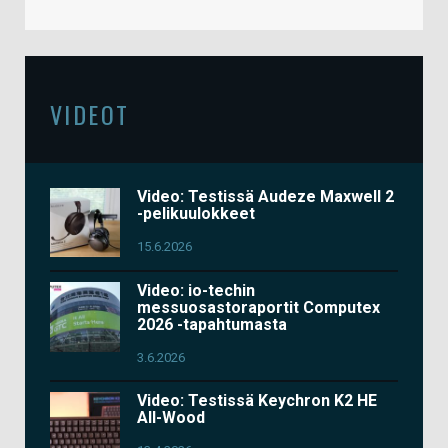
VIDEOT
Video: Testissä Audeze Maxwell 2
-pelikuulokkeet
15.6.2026
Video: io-techin
messuosastoraportit Computex
2026 -tapahtumasta
3.6.2026
Video: Testissä Keychron K2 HE
All-Wood