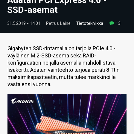
ARTIKKELIT
SSD-asemat
VIDEOT
31.5.2019 - 14:01
Petrus Laine
Tietotekniikka
13
TECHBBS
TIETOA
Gigabyten SSD-rintamalla on tarjolla PCIe 4.0 -
väyläinen M.2-SSD-asema sekä RAID-
HINTA.FI
konfiguraation neljällä asemalla mahdollistava
lisäkortti. Adatan vaihtoehto tarjoaa peräti 8 Tt:n
KAUPPA
maksimikapasiteetin, mutta tulee markkinoille
VAIHDA TEEMA
vasta ensi vuonna.
HAKU