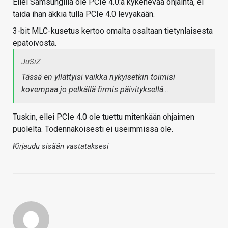
Ellei Samsungilla ole PCIe 4.0:a kykenevää ohjainta, ei
taida ihan äkkiä tulla PCIe 4.0 levyäkään.
3-bit MLC-kusetus kertoo omalta osaltaan tietynlaisesta
epätoivosta.
JuSiZ
Tässä en yllättyisi vaikka nykyisetkin toimisi
kovempaa jo pelkällä firmis päivityksellä…
Tuskin, ellei PCIe 4.0 ole tuettu mitenkään ohjaimen
puolelta. Todennäköisesti ei useimmissa ole.
Kirjaudu sisään vastataksesi