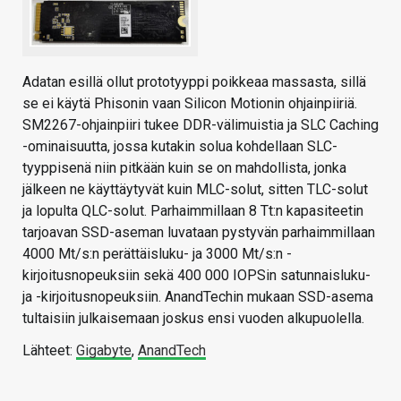
Adatan esillä ollut prototyyppi poikkeaa massasta, sillä
se ei käytä Phisonin vaan Silicon Motionin ohjainpiiriä.
SM2267-ohjainpiiri tukee DDR-välimuistia ja SLC Caching
-ominaisuutta, jossa kutakin solua kohdellaan SLC-
tyyppisenä niin pitkään kuin se on mahdollista, jonka
jälkeen ne käyttäytyvät kuin MLC-solut, sitten TLC-solut
ja lopulta QLC-solut. Parhaimmillaan 8 Tt:n kapasiteetin
tarjoavan SSD-aseman luvataan pystyvän parhaimmillaan
4000 Mt/s:n perättäisluku- ja 3000 Mt/s:n -
kirjoitusnopeuksiin sekä 400 000 IOPSin satunnaisluku-
ja -kirjoitusnopeuksiin. AnandTechin mukaan SSD-asema
tultaisiin julkaisemaan joskus ensi vuoden alkupuolella.
Lähteet:
Gigabyte
,
AnandTech