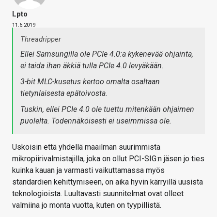
Lpto
11.6.2019
Threadripper
Ellei Samsungilla ole PCIe 4.0:a kykenevää ohjainta,
ei taida ihan äkkiä tulla PCIe 4.0 levyäkään.
3-bit MLC-kusetus kertoo omalta osaltaan
tietynlaisesta epätoivosta.
Tuskin, ellei PCIe 4.0 ole tuettu mitenkään ohjaimen
puolelta. Todennäköisesti ei useimmissa ole.
Uskoisin että yhdellä maailman suurimmista
mikropiirivalmistajilla, joka on ollut PCI-SIG:n jäsen jo ties
kuinka kauan ja varmasti vaikuttamassa myös
standardien kehittymiseen, on aika hyvin kärryillä uusista
teknologioista. Luultavasti suunnitelmat ovat olleet
valmiina jo monta vuotta, kuten on tyypillistä.