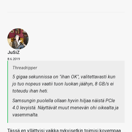
JuSiZ
8.6.2019
Threadripper
5 gigaa sekunnissa on "ihan OK", valitettavasti kun
jo tuo nopeus vaatii tuon luokan jäähyn, 8 GB/s ei
toteudu ihan heti.
Samsungin puolella ollaan hyvin hiljaa näistä PCIe
4.0 levyistä. Näyttävät muut menevän ohi oikealta ja
vasemmalta.
Tässä en yllättyisi vaikka nykyisetkin toimisi kovempaa