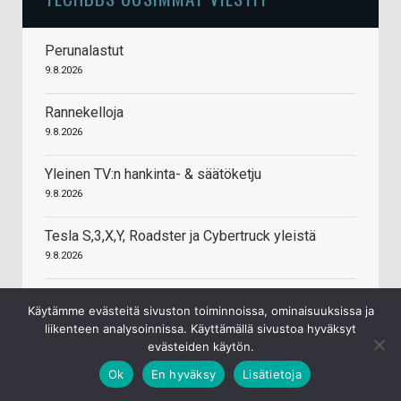
Perunalastut
9.8.2026
Rannekelloja
9.8.2026
Yleinen TV:n hankinta- & säätöketju
9.8.2026
Tesla S,3,X,Y, Roadster ja Cybertruck yleistä
9.8.2026
Yleistä keskustelua sähköautoista
Käytämme evästeitä sivuston toiminnoissa, ominaisuuksissa ja
9.8.2026
liikenteen analysoinnissa. Käyttämällä sivustoa hyväksyt
evästeiden käytön.
PEth- testi, alkoholi ja vapaat
Ok
En hyväksy
Lisätietoja
9.8.2026