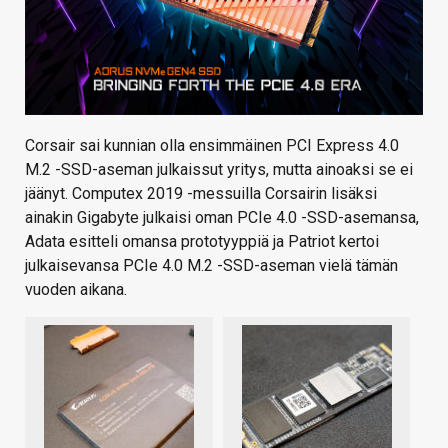
Corsair sai kunnian olla ensimmäinen PCI Express 4.0
M.2 -SSD-aseman julkaissut yritys, mutta ainoaksi se ei
jäänyt. Computex 2019 -messuilla Corsairin lisäksi
ainakin Gigabyte julkaisi oman PCIe 4.0 -SSD-asemansa,
Adata esitteli omansa prototyyppiä ja Patriot kertoi
julkaisevansa PCIe 4.0 M.2 -SSD-aseman vielä tämän
vuoden aikana.