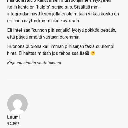
mahdollistaa 3 kanavaisen muistiohjaimen. Nykyinen
itelin kanta on "halpis" sarjaa siis. Sisältää mm.
integroidun näyttiksen jolla ei ole mitään virkaa koska on
erillinen näyttin kumminkin käytössä.
Eli Intel saa "kunnon piirisarjalla" lyötyä pökköä pesään,
että pärjää amd:tä vastaan paremmin.
Huonona puolena kalliimman piirisarjan takia suurempi
hinta. Ei haittaa mitään jos tehoa saa lisää
Kirjaudu sisään vastataksesi
Luumi
8.2.2017