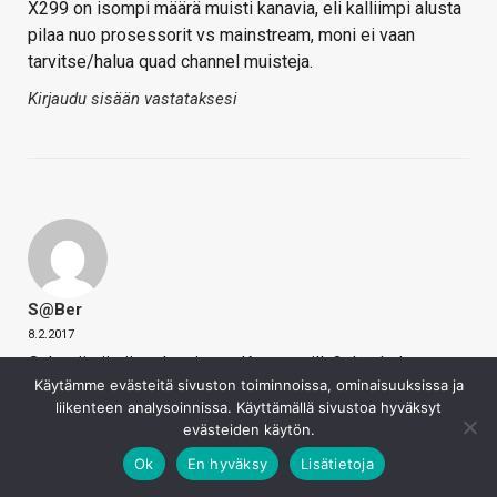
X299 on isompi määrä muisti kanavia, eli kalliimpi alusta
pilaa nuo prosessorit vs mainstream, moni ei vaan
tarvitse/halua quad channel muisteja.
Kirjaudu sisään vastataksesi
S@ber
8.2.2017
Onko tämä siis tulevaisuus K prossuilla? Jos haluat
Käytämme evästeitä sivuston toiminnoissa, ominaisuuksissa ja
kerroinlukottoman niin täytyy ostaa kalliimpi emo.
liikenteen analysoinnissa. Käyttämällä sivustoa hyväksyt
Poikkeuksena K mallin i3, jos sillä luulee pärjäävänsä.
evästeiden käytön.
Ehkä Inteliltä on tulossa AMDn tapaan automaaginen
Ok
En hyväksy
Lisätietoja
kellotus myös lukittuihin prossuihin. Siten lukottomat