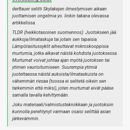
der8auer selitti Skylakejen ilmestymisen aikaan
juottamisen ongelmia yo. linkin takana olevassa
artikkelissa.
TLDR (heikkotasoinen suomennos): Juotokseen jää
aukkoja/ilmataskuja tai jotain sen tapaisia.
Lämpörasitussyklit aiheuttavat mikroskooppisia
murtumia, jotka alkavat näistä kohdista juotoksessa.
Murtumat voivat johtaa ajan myötä juotoksen tai
ytimen vaurioitumiseen. Suurempia ytimiä
juotettaessa näistä aukoista/ilmataskuista on
vähemmän riesaa (tuossa ei selitetä oikein sen
tarkemmin että miksi), joten murtumat eivät pääse
samalla tavalla kehittymään.
Joku materiaali/valmistustekniikkaan ja juotoksiin
kunnolla perehtynyt varmaan osaisi selittää asian
järkevämmin.