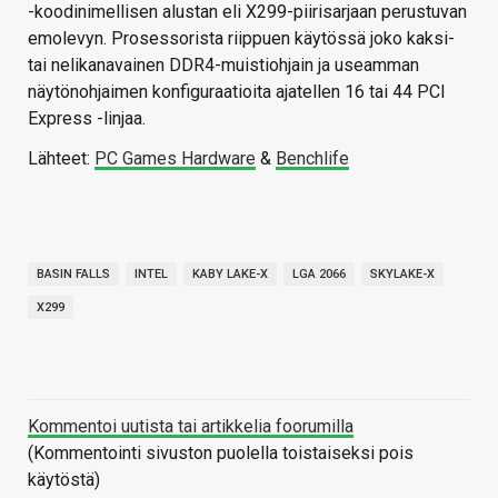
-koodinimellisen alustan eli X299-piirisarjaan perustuvan
emolevyn. Prosessorista riippuen käytössä joko kaksi-
tai nelikanavainen DDR4-muistiohjain ja useamman
näytönohjaimen konfiguraatioita ajatellen 16 tai 44 PCI
Express -linjaa.
Lähteet:
PC Games Hardware
&
Benchlife
BASIN FALLS
INTEL
KABY LAKE-X
LGA 2066
SKYLAKE-X
X299
Kommentoi uutista tai artikkelia foorumilla
(Kommentointi sivuston puolella toistaiseksi pois
käytöstä)