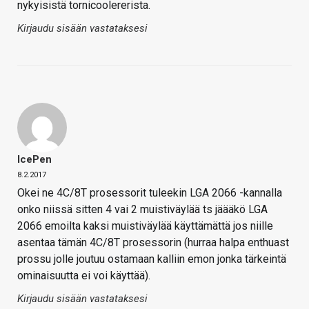
nykyisistä tornicoolererista.
Kirjaudu sisään vastataksesi
IcePen
8.2.2017
Okei ne 4C/8T prosessorit tuleekin LGA 2066 -kannalla
onko niissä sitten 4 vai 2 muistiväylää ts jäääkö LGA
2066 emoilta kaksi muistiväylää käyttämättä jos niille
asentaa tämän 4C/8T prosessorin (hurraa halpa enthuast
prossu jolle joutuu ostamaan kalliin emon jonka tärkeintä
ominaisuutta ei voi käyttää).
Kirjaudu sisään vastataksesi