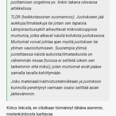
juottamisen ongelmia yo. linkin takana olevassa
artikkelissa.
TLDR (heikkotasoinen suomennos): Juotokseen jää
aukkoja/ilmataskuja tai jotain sen tapaisia.
Lämpörasitussyklit aiheuttavat mikroskooppisia
murtumia, jotka alkavat näistä kohdista juotoksessa.
Murtumat voivat johtaa ajan myötä juotoksen tai
ytimen vaurioitumiseen. Suurempia ytimiä
juotettaessa näistä aukoista/ilmataskuista on
vähemmän riesaa (tuossa ei selitetä oikein sen
tarkemmin että miksi), joten murtumat eivät pääse
samalla tavalla kehittymään.
Joku materiaali/valmistustekniikkaan ja juotoksiin
kunnolla perehtynyt varmaan osaisi selittää asian
järkevämmin.
Kiitos linkistä, en ollutkaan törmännyt tähäna aiemmin,
mielenkiintoista luettavaa.