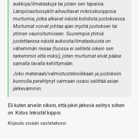
aukkoja/ilmataskuja tai jotain sen tapaisia.
Lämpörasitussyklit aiheuttavat mikroskooppisia
murtumia, jotka alkavat näistä kohdista juotoksessa.
Murtumat voivat johtaa ajan myötä juotoksen tai
ytimen vaurioitumiseen. Suurempia ytimiä
juotettaessa näistä aukoista/ilmataskuista on
vähemmän riesaa (tuossa ei selitetä oikein sen
tarkemmin että miksi), joten murtumat eivät pääse
samalla tavalla kehittymään.
Joku materiaali/valmistustekniikkaan ja juotoksiin
kunnolla perehtynyt varmaan osaisi selittää asian
järkevämmin.
Eli kuten arvelin oikein, että jokin järkevä selitys siihen
on. Kiitos linkistä!:kippis:
Kirjaudu sisään vastataksesi