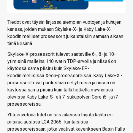
Tiedot ovat täysin linjassa aiempien vuotojen ja huhujen
kanssa, joiden mukaan Skylake-X- ja Kaby Lake-X-
koodinimelliset prosessorit julkaistaisiin samaan aikaan
tänä kesänä.
Skylake-X-prosessorit tulevat saataville 6-, 8- ja 10-
ytimisinä malleina 140 watin TDP-arvolla ja niissä on
käytössä sama piisiru kuin Skylake-EP-
koodinimellisissä Xeon-prosessoreissa. Kaby Lake-X -
prosessorit ovat puolestaan neliytimisiä ja niissä on
käytössä sama piisiru kuin tällä hetkellä myynnissä
olevissa Kaby Lake-S- eli 7. sukupolven Core i5- ja i7-
prosessoreissa.
Yhteenvetona Intel on siis aikeissa tarjota kahta eri
piisirua uusissa LGA 2066 -kantaisissa
prosessoreissaan, jotka vaativat kaverikseen Basin Falls