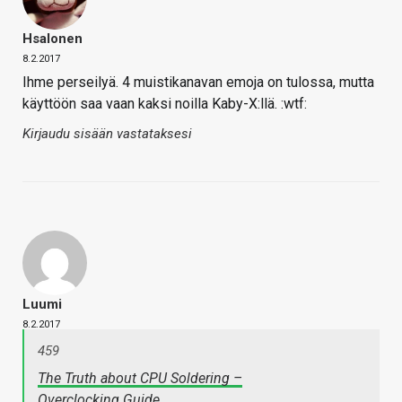
Hsalonen
8.2.2017
Ihme perseilyä. 4 muistikanavan emoja on tulossa, mutta
käyttöön saa vaan kaksi noilla Kaby-X:llä. :wtf:
Kirjaudu sisään vastataksesi
Luumi
8.2.2017
459
The Truth about CPU Soldering –
Overclocking.Guide