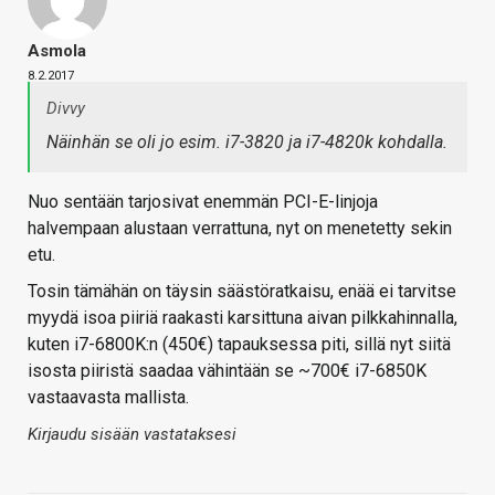
Asmola
8.2.2017
Divvy
Näinhän se oli jo esim. i7-3820 ja i7-4820k kohdalla.
Nuo sentään tarjosivat enemmän PCI-E-linjoja
halvempaan alustaan verrattuna, nyt on menetetty sekin
etu.
Tosin tämähän on täysin säästöratkaisu, enää ei tarvitse
myydä isoa piiriä raakasti karsittuna aivan pilkkahinnalla,
kuten i7-6800K:n (450€) tapauksessa piti, sillä nyt siitä
isosta piiristä saadaa vähintään se ~700€ i7-6850K
vastaavasta mallista.
Kirjaudu sisään vastataksesi