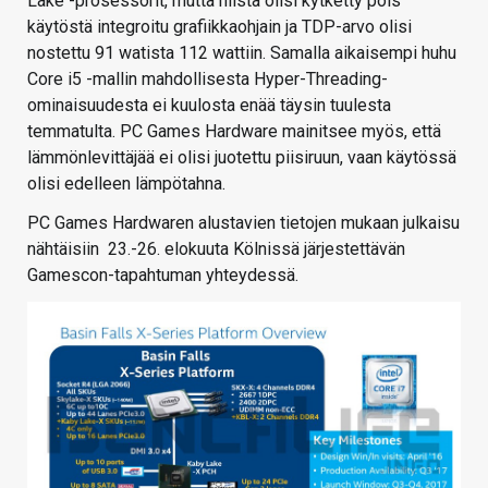
Lake -prosessorit, mutta niistä olisi kytketty pois
käytöstä integroitu grafiikkaohjain ja TDP-arvo olisi
nostettu 91 watista 112 wattiin. Samalla aikaisempi huhu
Core i5 -mallin mahdollisesta Hyper-Threading-
ominaisuudesta ei kuulosta enää täysin tuulesta
temmatulta. PC Games Hardware mainitsee myös, että
lämmönlevittäjää ei olisi juotettu piisiruun, vaan käytössä
olisi edelleen lämpötahna.
PC Games Hardwaren alustavien tietojen mukaan julkaisu
nähtäisiin 23.-26. elokuuta Kölnissä järjestettävän
Gamescon-tapahtuman yhteydessä.