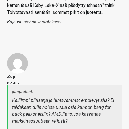
kerran tässä Kaby Lake-X:ssä päädytty tahnaan?:think:
Toivottavasti sentään isommat piirit on juotettu..
Kirjaudu sisään vastataksesi
Zepi
8.2.2017
jumprahuiti
Kalliimpi piirisarja ja hintavammat emolevyt siis? Ei
taidakaan tulla noista uusia osia kunnon bang for
buck pelikoneisiin? AMD:llä toivoa kasvattaa
markkinaosuuttaan reilusti?