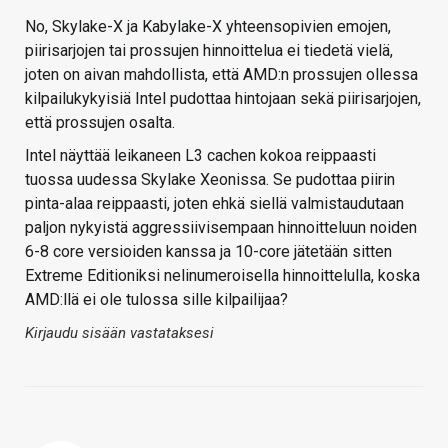
No, Skylake-X ja Kabylake-X yhteensopivien emojen,
piirisarjojen tai prossujen hinnoittelua ei tiedetä vielä,
joten on aivan mahdollista, että AMD:n prossujen ollessa
kilpailukykyisiä Intel pudottaa hintojaan sekä piirisarjojen,
että prossujen osalta.
Intel näyttää leikaneen L3 cachen kokoa reippaasti
tuossa uudessa Skylake Xeonissa. Se pudottaa piirin
pinta-alaa reippaasti, joten ehkä siellä valmistaudutaan
paljon nykyistä aggressiivisempaan hinnoitteluun noiden
6-8 core versioiden kanssa ja 10-core jätetään sitten
Extreme Editioniksi nelinumeroisella hinnoittelulla, koska
AMD:llä ei ole tulossa sille kilpailijaa?
Kirjaudu sisään vastataksesi