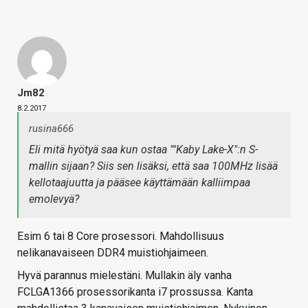
Jm82
8.2.2017
rusina666
Eli mitä hyötyä saa kun ostaa ""Kaby Lake-X":n S-
mallin sijaan? Siis sen lisäksi, että saa 100MHz lisää
kellotaajuutta ja pääsee käyttämään kalliimpaa
emolevyä?
Esim 6 tai 8 Core prosessori. Mahdollisuus
nelikanavaiseen DDR4 muistiohjaimeen.
Hyvä parannus mielestäni. Mullakin äly vanha
FCLGA1366 prosessorikanta i7 prossussa. Kanta