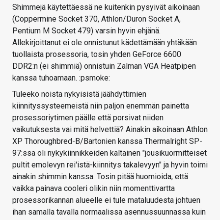
Shimmejä käytettäessä ne kuitenkin pysyivät aikoinaan
(Coppermine Socket 370, Athlon/Duron Socket A,
Pentium M Socket 479) varsin hyvin ehjänä.
Allekirjoittanut ei ole onnistunut kädettämään yhtäkään
tuollaista prosessoria, tosin yhden GeForce 6600
DDR2:n (ei shimmiä) onnistuin Zalman VGA Heatpipen
kanssa tuhoamaan. :psmoke:
Tuleeko noista nykyisistä jäähdyttimien
kiinnityssysteemeistä niin paljon enemmän painetta
prosessoriytimen päälle että porsivat niiden
vaikutuksesta vai mitä helvettiä? Ainakin aikoinaan Athlon
XP Thoroughbred-B/Bartonien kanssa Thermalright SP-
97:ssa oli nykykiinnikkeiden kaltainen "jousikuormitteiset
pultit emolevyn rei'istä-kiinnitys takalevyyn" ja hyvin toimi
ainakin shimmin kanssa. Tosin pitää huomioida, että
vaikka painava cooleri olikin niin momenttivartta
prosessorikannan alueelle ei tule mataluudesta johtuen
ihan samalla tavalla normaalissa asennussuunnassa kuin