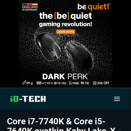
Core i7-7740K & Core i5-
UUTISET
7640K ovatkin Kaby Lake-X -