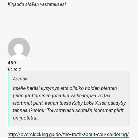
Kirjaudu sisään vastataksesi
459
8.2.2017
Asmola
Itselle heräsi kysymys että olisiko noiden pienten
piirin juottaminen jotenkin vaikeampaa vertaa
isommat piirit, kerran tässä Kaby Lake-X:ssä päädytty
tahnaan?:think: Toivottavasti sentään isommat piirit
on juotettu..
http://overclocking.guide/the-truth-about-cpu-soldering/