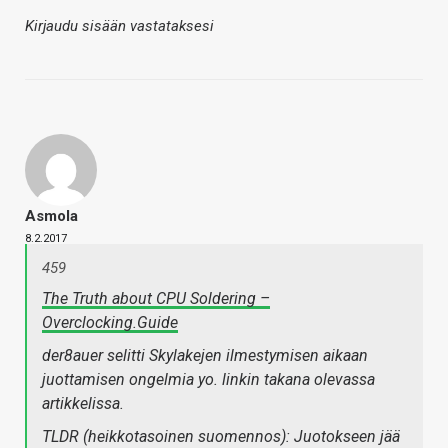
Kirjaudu sisään vastataksesi
Asmola
8.2.2017
459
The Truth about CPU Soldering –
Overclocking.Guide
der8auer selitti Skylakejen ilmestymisen aikaan
juottamisen ongelmia yo. linkin takana olevassa
artikkelissa.
TLDR (heikkotasoinen suomennos): Juotokseen jää