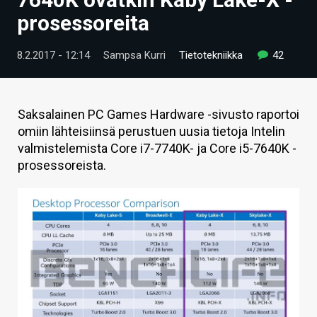
ARTIKKELIT
prosessoreita
VIDEOT
8.2.2017 - 12:14
Sampsa Kurri
Tietotekniikka
42
TECHBBS
TIETOA
Saksalainen PC Games Hardware -sivusto raportoi
omiin lähteisiinsä perustuen uusia tietoja Intelin
HINTA.FI
valmistelemista Core i7-7740K- ja Core i5-7640K -
prosessoreista.
KAUPPA
VAIHDA TEEMA
HAKU