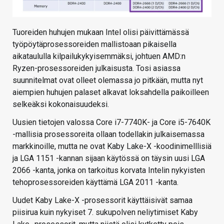
Tuoreiden huhujen mukaan Intel olisi päivittämässä
työpöytäprosessoreiden mallistoaan pikaisella
aikataululla kilpailukykyisemmäksi, johtuen AMD:n
Ryzen-prosessoreiden julkaisusta. Tosi asiassa
suunnitelmat ovat olleet olemassa jo pitkään, mutta nyt
aiempien huhujen palaset alkavat loksahdella paikoilleen
selkeäksi kokonaisuudeksi.
Uusien tietojen valossa Core i7-7740K- ja Core i5-7640K
-mallisia prosessoreita ollaan todellakin julkaisemassa
markkinoille, mutta ne ovat Kaby Lake-X -koodinimelllisiä
ja LGA 1151 -kannan sijaan käytössä on täysin uusi LGA
2066 -kanta, jonka on tarkoitus korvata Intelin nykyisten
tehoprosessoreiden käyttämä LGA 2011 -kanta.
Uudet Kaby Lake-X -prosessorit käyttäisivät samaa
piisirua kuin nykyiset 7. sukupolven neliytimiset Kaby