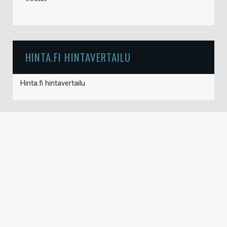
HINTA.FI HINTAVERTAILU
Hinta.fi hintavertailu