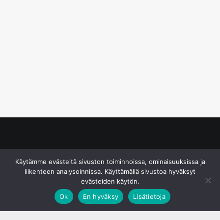
© S&J Media Oy
Käytämme evästeitä sivuston toiminnoissa, ominaisuuksissa ja
liikenteen analysoinnissa. Käyttämällä sivustoa hyväksyt
evästeiden käytön.
Ok
En hyväksy
Lisätietoja
;