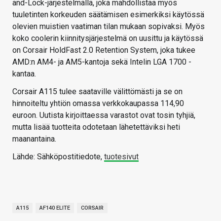
and-Lock-järjestelmällä, joka mahdollistaa myös
tuuletinten korkeuden säätämisen esimerkiksi käytössä
olevien muistien vaatiman tilan mukaan sopivaksi. Myös
koko coolerin kiinnitysjärjestelmä on uusittu ja käytössä
on Corsair HoldFast 2.0 Retention System, joka tukee
AMD:n AM4- ja AM5-kantoja sekä Intelin LGA 1700 -
kantaa.
Corsair A115 tulee saataville välittömästi ja se on
hinnoiteltu yhtiön omassa verkkokaupassa 114,90
euroon. Uutista kirjoittaessa varastot ovat tosin tyhjiä,
mutta lisää tuotteita odotetaan lähetettäviksi heti
maanantaina.
Lähde: Sähköpostitiedote,
tuotesivut
A115
AF140 ELITE
CORSAIR