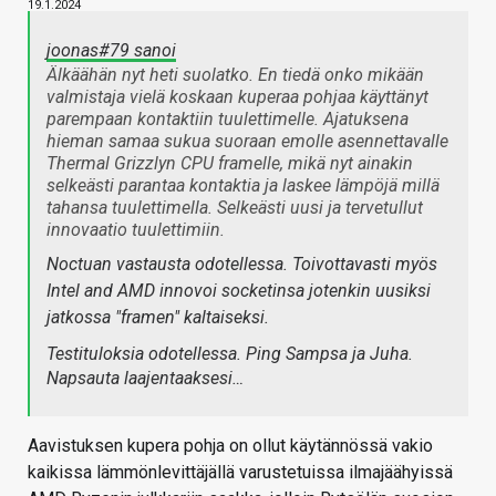
19.1.2024
joonas#79 sanoi
Älkäähän nyt heti suolatko. En tiedä onko mikään
valmistaja vielä koskaan kuperaa pohjaa käyttänyt
parempaan kontaktiin tuulettimelle. Ajatuksena
hieman samaa sukua suoraan emolle asennettavalle
Thermal Grizzlyn CPU framelle, mikä nyt ainakin
selkeästi parantaa kontaktia ja laskee lämpöjä millä
tahansa tuulettimella. Selkeästi uusi ja tervetullut
innovaatio tuulettimiin.
Noctuan vastausta odotellessa. Toivottavasti myös
Intel and AMD innovoi socketinsa jotenkin uusiksi
jatkossa "framen" kaltaiseksi.
Testituloksia odotellessa. Ping Sampsa ja Juha.
Napsauta laajentaaksesi…
Aavistuksen kupera pohja on ollut käytännössä vakio
kaikissa lämmönlevittäjällä varustetuissa ilmajäähyissä