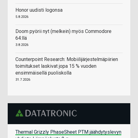
Honor uudisti logonsa
5.8.2026
Doom pyörii nyt (melkein) myös Commodore
64:llä
3.8.2026
Counterpoint Research: Mobiilijärjestelmäpiirien
toimitukset laskivat jopa 15 % vuoden
ensimmäisellä puoliskolla
31.7.2026
Thermal Grizzly PhaseSheet PTM jäähdytyslevyn