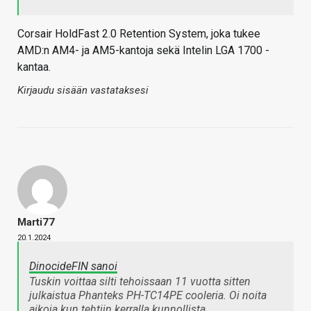
Corsair HoldFast 2.0 Retention System, joka tukee
AMD:n AM4- ja AM5-kantoja sekä Intelin LGA 1700 -
kantaa.
Kirjaudu sisään vastataksesi
Marti77
20.1.2024
DinocideFIN sanoi
Tuskin voittaa silti tehoissaan 11 vuotta sitten
julkaistua Phanteks PH-TC14PE cooleria. Oi noita
aikoja kun tehtiin kerralla kunnollista.