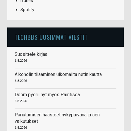
iTunes
Spotify
TECHBBS UUSIMMAT VIESTIT
Suosittele kirjaa
6.8.2026
Alkoholin tilaaminen ulkomailta netin kautta
6.8.2026
Doom pyörii nyt myös Paintissa
6.8.2026
Pariutumisen haasteet nykypäivänä ja sen
vaikutukset
6.8.2026