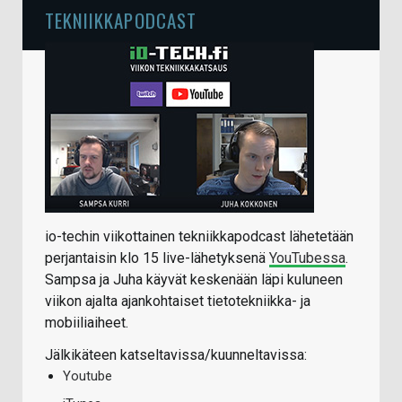
TEKNIIKKAPODCAST
io-techin viikottainen tekniikkapodcast lähetetään
perjantaisin klo 15 live-lähetyksenä
YouTubessa
.
Sampsa ja Juha käyvät keskenään läpi kuluneen
viikon ajalta ajankohtaiset tietotekniikka- ja
mobiiliaiheet.
Jälkikäteen katseltavissa/kuunneltavissa:
Youtube