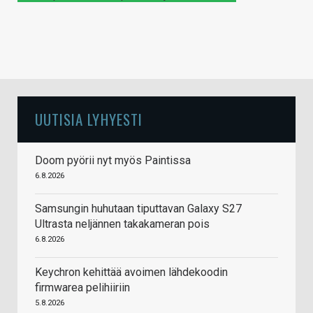
UUTISIA LYHYESTI
Doom pyörii nyt myös Paintissa
6.8.2026
Samsungin huhutaan tiputtavan Galaxy S27
Ultrasta neljännen takakameran pois
6.8.2026
Keychron kehittää avoimen lähdekoodin
firmwarea pelihiiriin
5.8.2026