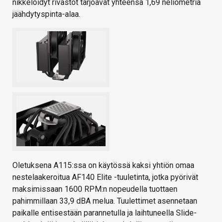
nikkelöidyt rivastot tarjoavat yhteensä 1,69 neliömetriä
jäähdytyspinta-alaa.
Oletuksena A115:ssa on käytössä kaksi yhtiön omaa
nestelaakeroitua AF140 Elite -tuuletinta, jotka pyörivät
maksimissaan 1600 RPM:n nopeudella tuottaen
pahimmillaan 33,9 dBA melua. Tuulettimet asennetaan
paikalle entisestään parannetulla ja laihtuneella Slide-