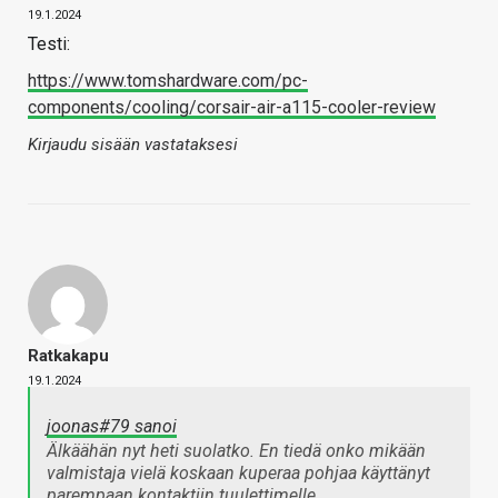
19.1.2024
Testi:
https://www.tomshardware.com/pc-
components/cooling/corsair-air-a115-cooler-review
Kirjaudu sisään vastataksesi
Ratkakapu
19.1.2024
joonas#79 sanoi
Älkäähän nyt heti suolatko. En tiedä onko mikään
valmistaja vielä koskaan kuperaa pohjaa käyttänyt
parempaan kontaktiin tuulettimelle.