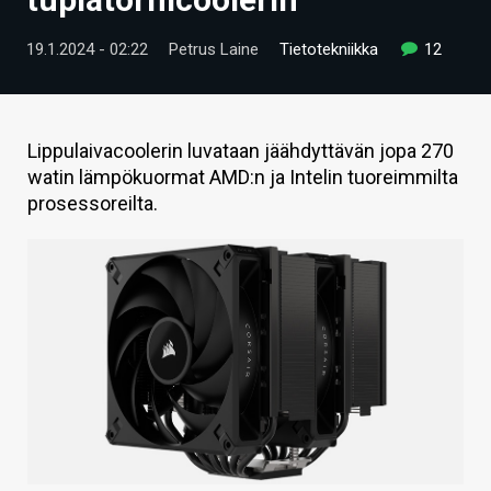
ARTIKKELIT
19.1.2024 - 02:22
Petrus Laine
Tietotekniikka
12
VIDEOT
TECHBBS
Lippulaivacoolerin luvataan jäähdyttävän jopa 270
TIETOA
watin lämpökuormat AMD:n ja Intelin tuoreimmilta
prosessoreilta.
HINTA.FI
KAUPPA
VAIHDA TEEMA
HAKU