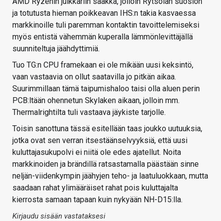
AMD Ryzenin julkkariin saakka, jolloin Rytsölän suosion
ja totutusta hieman poikkeavan IHS:n takia kasvaessa
markkinoille tuli paremman kontaktin tavoittelemiseksi
myös entistä vähemmän kuperalla lämmönlevittäjällä
suunniteltuja jäähdyttimiä.
Tuo TG:n CPU framekaan ei ole mikään uusi keksintö,
vaan vastaavia on ollut saatavilla jo pitkän aikaa.
Suurimmillaan tämä taipumishaloo taisi olla aluen perin
PCB:ltään ohennetun Skylaken aikaan, jolloin mm.
Thermalrightilta tuli vastaava jäykiste tarjolle.
Toisin sanottuna tässä esitellään taas joukko uutuuksia,
jotka ovat sen verran itsestäänselvyyksiä, että uusi
kuluttajasukupolvi ei niitä ole edes ajatellut. Noita
markkinoiden ja brändillä ratsastamalla päästään sinne
neljän-viidenkympin jäähyjen teho- ja laatuluokkaan, mutta
saadaan rahat ylimääräiset rahat pois kuluttajalta
kierrosta samaan tapaan kuin nykyään NH-D15:lla.
Kirjaudu sisään vastataksesi