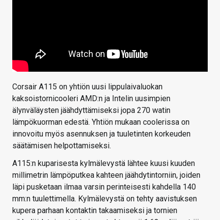
Corsair A115 on yhtiön uusi lippulaivaluokan
kaksoistornicooleri AMD:n ja Intelin uusimpien
älynväläysten jäähdyttämiseksi jopa 270 watin
lämpökuorman edestä. Yhtiön mukaan coolerissa on
innovoitu myös asennuksen ja tuuletinten korkeuden
säätämisen helpottamiseksi.
A115:n kuparisesta kylmälevystä lähtee kuusi kuuden
millimetrin lämpöputkea kahteen jäähdytintorniin, joiden
läpi pusketaan ilmaa varsin perinteisesti kahdella 140
mm:n tuulettimella. Kylmälevystä on tehty aavistuksen
kupera parhaan kontaktin takaamiseksi ja tornien