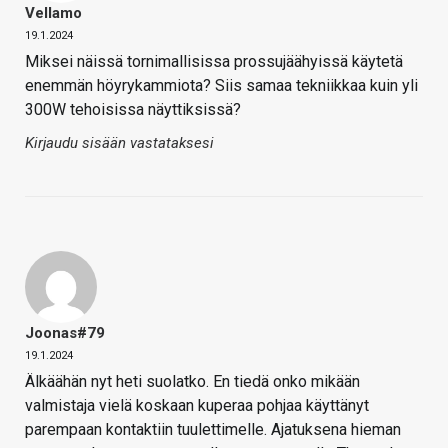
Vellamo
19.1.2024
Miksei näissä tornimallisissa prossujäähyissä käytetä
enemmän höyrykammiota? Siis samaa tekniikkaa kuin yli
300W tehoisissa näyttiksissä?
Kirjaudu sisään vastataksesi
Joonas#79
19.1.2024
Älkäähän nyt heti suolatko. En tiedä onko mikään
valmistaja vielä koskaan kuperaa pohjaa käyttänyt
parempaan kontaktiin tuulettimelle. Ajatuksena hieman