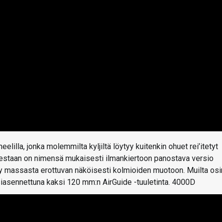
elilla, jonka molemmilta kyljiltä löytyy kuitenkin ohuet rei’itetyt
olestaan on nimensä mukaisesti ilmankiertoon panostava versio
tehty massasta erottuvan näköisesti kolmioiden muotoon. Muilta osi
siasennettuna kaksi 120 mm:n AirGuide -tuuletinta. 4000D