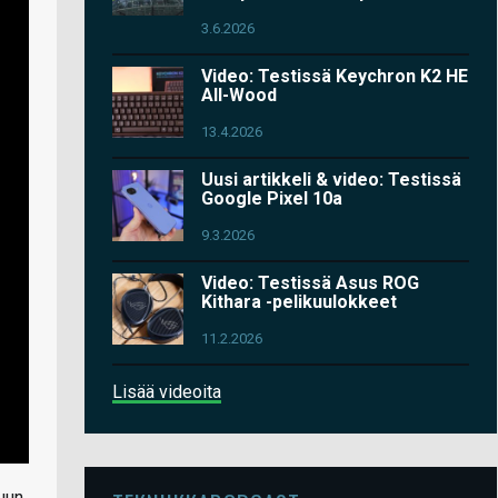
3.6.2026
Video: Testissä Keychron K2 HE
All-Wood
13.4.2026
Uusi artikkeli & video: Testissä
Google Pixel 10a
9.3.2026
Video: Testissä Asus ROG
Kithara -pelikuulokkeet
11.2.2026
Lisää videoita
uun