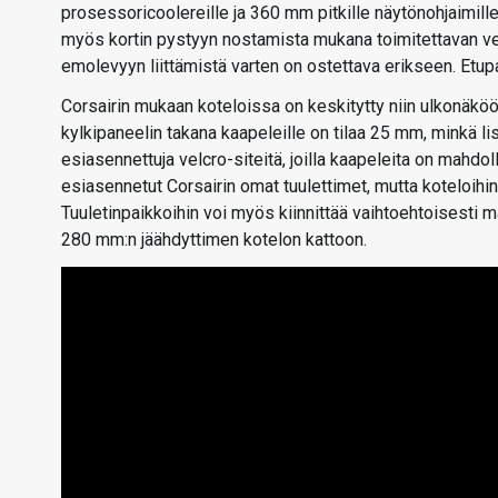
prosessoricoolereille ja 360 mm pitkille näytönohjaimille
myös kortin pystyyn nostamista mukana toimitettavan vert
emolevyyn liittämistä varten on ostettava erikseen. Etupan
Corsairin mukaan koteloissa on keskitytty niin ulkonäkö
kylkipaneelin takana kaapeleille on tilaa 25 mm, minkä li
esiasennettuja velcro-siteitä, joilla kaapeleita on mahdo
esiasennetut Corsairin omat tuulettimet, mutta koteloihi
Tuuletinpaikkoihin voi myös kiinnittää vaihtoehtoisesti
280 mm:n jäähdyttimen kotelon kattoon.