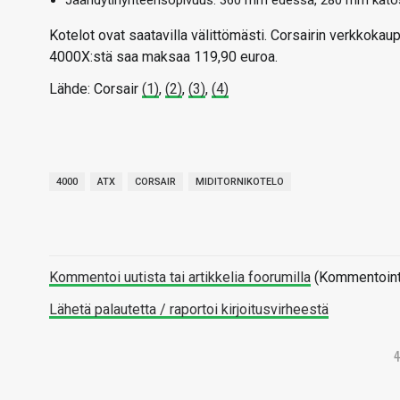
Jäähdytinyhteensopivuus: 360 mm edessä, 280 mm kato
Kotelot ovat saatavilla välittömästi. Corsairin verkkoka
4000X:stä saa maksaa 119,90 euroa.
Lähde: Corsair
(1)
,
(2)
,
(3)
,
(4)
4000
ATX
CORSAIR
MIDITORNIKOTELO
Kommentoi uutista tai artikkelia foorumilla
(Kommentointi 
Lähetä palautetta / raportoi kirjoitusvirheestä