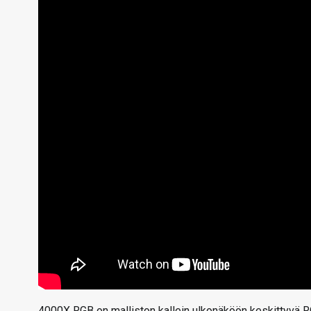
4000X RGB on malliston kallein ulkonäköön keskittyvä RGB