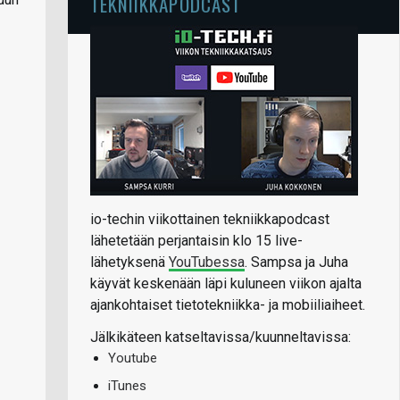
TEKNIIKKAPODCAST
io-techin viikottainen tekniikkapodcast
lähetetään perjantaisin klo 15 live-
lähetyksenä
YouTubessa
. Sampsa ja Juha
käyvät keskenään läpi kuluneen viikon ajalta
ajankohtaiset tietotekniikka- ja mobiiliaiheet.
Jälkikäteen katseltavissa/kuunneltavissa:
Youtube
iTunes