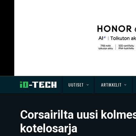
UUTISET
ARTIKKELIT
Corsairilta uusi kolm
kotelosarja