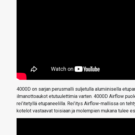
4000D on sarjan perusmalli suljetulla alumiinisella etupane
ilmanottoaukot etutuulettimia varten. 4000D Airflow pu
rei’itetyllä etupaneelilla. Rei’itys Airflow-mallissa on 
kotelot vastaavat toisiaan ja molempien mukana tulee e