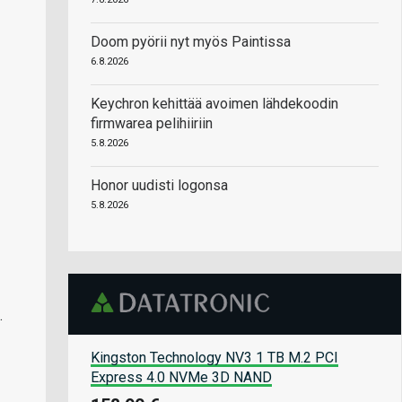
Doom pyörii nyt myös Paintissa
6.8.2026
Keychron kehittää avoimen lähdekoodin
firmwarea pelihiiriin
5.8.2026
Honor uudisti logonsa
5.8.2026
.
Kingston Technology NV3 1 TB M.2 PCI
Express 4.0 NVMe 3D NAND