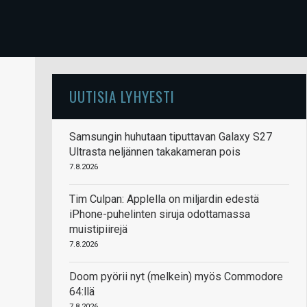
UUTISIA LYHYESTI
Samsungin huhutaan tiputtavan Galaxy S27
Ultrasta neljännen takakameran pois
7.8.2026
Tim Culpan: Applella on miljardin edestä
iPhone-puhelinten siruja odottamassa
muistipiirejä
7.8.2026
Doom pyörii nyt (melkein) myös Commodore
64:llä
7.8.2026