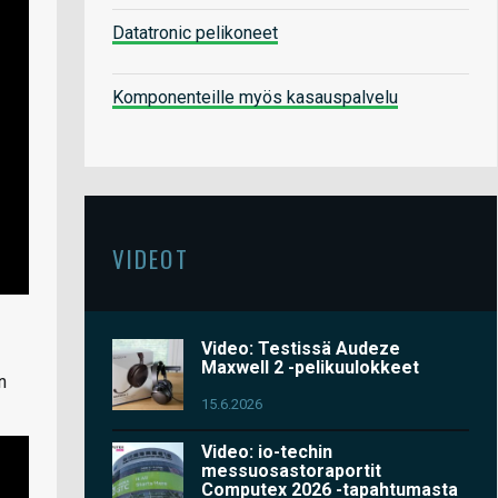
Datatronic pelikoneet
Komponenteille myös kasauspalvelu
VIDEOT
Video: Testissä Audeze
Maxwell 2 -pelikuulokkeet
n
15.6.2026
Video: io-techin
messuosastoraportit
Computex 2026 -tapahtumasta