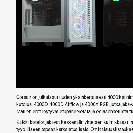
Corsair on julkaissut uuden yksinkertaisesti 4000:ksi ni
koteloa, 4000D, 4000D Airflow ja 4000X RGB, jotka jaka
Mallien erot löytyvät etupaneeleista ja esiasennetusta tu
Kaikki kotelot jakavat keskenään yhteisen kulmikkaasti m
tyypilliseen tapaan karkaistua lasia. Ominaisuuslistauk