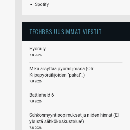
Spotify
TECHBBS UUSIMMAT VIESTIT
Pyöräily
7.8.2026
Mikä ärsyttää pyöräilijöissä (Oli:
Kilpapyöräilijöiden "pakat"..)
7.8.2026
Battlefield 6
7.8.2026
Sähkönmyyntisopimukset ja niiden hinnat (EI
yleistä sähkökeskustelua!)
7.8.2026