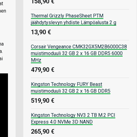
158,90 €
at
men
Thermal Grizzly PhaseSheet PTM
jäähdytyslevyn yhdiste Lämpöalusta 2 g
13,90 €
na
Corsair Vengeance CMK32GX5M2B6000C38
a.
muistimoduuli 32 GB 2 x 16 GB DDR5 6000
ai
MHz
479,90 €
Kingston Technology FURY Beast
muistimoduuli 32 GB 2 x 16 GB DDR5
519,90 €
Kingston Technology NV3 2 TB M.2 PCI
Express 4.0 NVMe 3D NAND
265,90 €