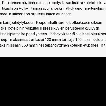
. Perinteisen näytönhojaimen kiinnitystavan lisäksi kotelot tukev
ikaalisen PCIe-liitännän avulla, joskin jatkokaapeli näytönohjai
eelin liitännät on sijoitettu katon etuosaan.
ön kuin jäähdytykseen. Kaapelinhallintaa helpottaakseen oikean
säksi koteloihin vaikuttaisi pressikuvien perusteella kuuluvan
llista niputtaa helposti yhteen. Jäähdytyksestä huolehtii oletukse
n sopii maksimissaan kuusi 120 mm:n tai neljä 140 mm:n tuuletint
 maksimissaan 360 mm:n nestejäähdyttimen kotelon etupaneeliin t