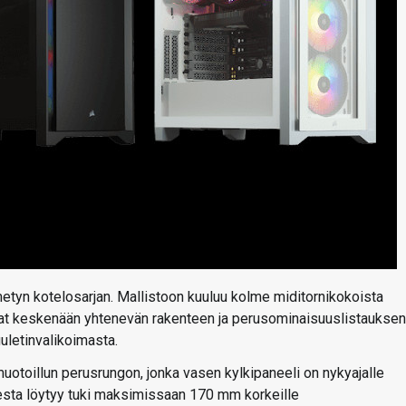
metyn kotelosarjan. Mallistoon kuuluu kolme miditornikokoista
vat keskenään yhtenevän rakenteen ja perusominaisuuslistauksen
uletinvalikoimasta.
uotoillun perusrungon, jonka vasen kylkipaneeli on nykyajalle
sesta löytyy tuki maksimissaan 170 mm korkeille