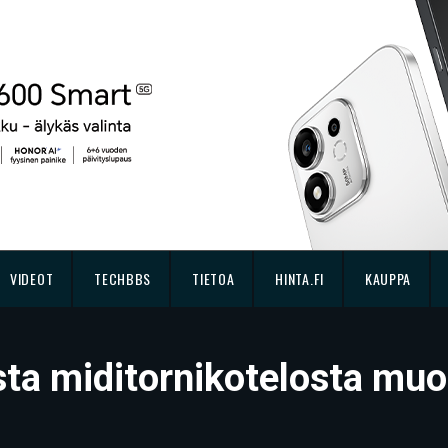
VIDEOT
TECHBBS
TIETOA
HINTA.FI
KAUPPA
esta miditornikotelosta mu