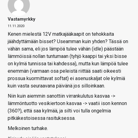
Vastamyrkky
11.11.2020
Kenen mielestä 12V matkajääkaapit on tehokkaita
jäähdyttämään bisset? Useamman kuin yhden? Tässä on
vähän sama, eli jos lämpöä tulee vähän (idle) päästään
lämmöissä nollan tuntumaan (tyhjö kaappi tai yksi bisse
on kylmä tunnissa tai kahdessa), mutta kun lämpöä tulee
enemmän (varmaan osa peleistä riittää saati oikeesti
prossua kuormittavat softat) ei asenuskaljat ole kylmiä
kuin vasta seuraavana päivänä jos silloinkaan.
Niin kuin aiemmin sanottiin virrankulutus kasvaa ->
lämmöntuotto vesikiertoon kasvaa -> vaatii ison kennon
(360?), että saa kylmää, ja silti voi tulla ongelmia
pitkäkestoisessa rasituksessa.
Melkoinen turhake.