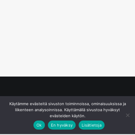
© S&J Media Oy
Käytämme evästeitä sivuston toiminnoissa, ominaisuuksissa ja
liikenteen analysoinnissa. Käyttämällä sivustoa hyväksyt
evästeiden käytön.
Ok
En hyväksy
Lisätietoja