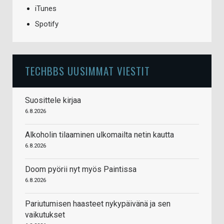
iTunes
Spotify
TECHBBS UUSIMMAT VIESTIT
Suosittele kirjaa
6.8.2026
Alkoholin tilaaminen ulkomailta netin kautta
6.8.2026
Doom pyörii nyt myös Paintissa
6.8.2026
Pariutumisen haasteet nykypäivänä ja sen
vaikutukset