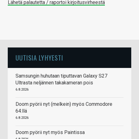
Lähetä palautetta / raportoi kirjoitusvirheestä
UUTISIA LYHYESTI
Samsungin huhutaan tiputtavan Galaxy S27
Ultrasta neljännen takakameran pois
6.8.2026
Doom pyörii nyt (melkein) myös Commodore
64:llä
6.8.2026
Doom pyörii nyt myös Paintissa