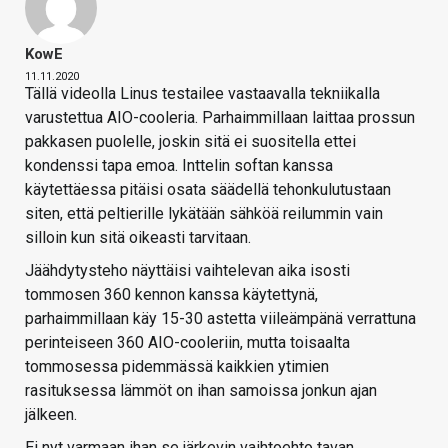
KowE
11.11.2020
Tällä videolla Linus testailee vastaavalla tekniikalla
varustettua AIO-cooleria. Parhaimmillaan laittaa prossun
pakkasen puolelle, joskin sitä ei suositella ettei
kondenssi tapa emoa. Inttelin softan kanssa
käytettäessa pitäisi osata säädellä tehonkulutustaan
siten, että peltierille lykätään sähköä reilummin vain
silloin kun sitä oikeasti tarvitaan.
Jäähdytysteho näyttäisi vaihtelevan aika isosti
tommosen 360 kennon kanssa käytettynä,
parhaimmillaan käy 15-30 astetta viileämpänä verrattuna
perinteiseen 360 AIO-cooleriin, mutta toisaalta
tommosessa pidemmässä kaikkien ytimien
rasituksessa lämmöt on ihan samoissa jonkun ajan
jälkeen.
Ei nyt varmaan ihan se järkevin vaihtoehto tavan