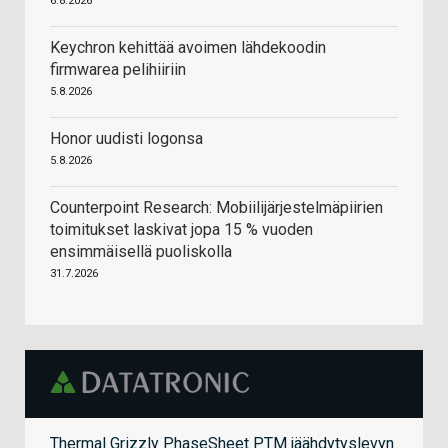
6.8.2026
Keychron kehittää avoimen lähdekoodin
firmwarea pelihiiriin
5.8.2026
Honor uudisti logonsa
5.8.2026
Counterpoint Research: Mobiilijärjestelmäpiirien
toimitukset laskivat jopa 15 % vuoden
ensimmäisellä puoliskolla
31.7.2026
Thermal Grizzly PhaseSheet PTM jäähdytyslevyn