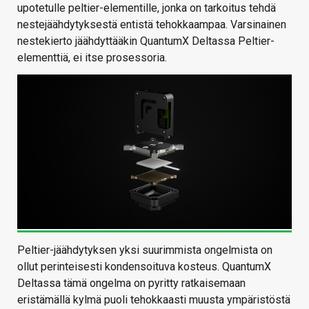
upotetulle peltier-elementille, jonka on tarkoitus tehdä
nestejäähdytyksestä entistä tehokkaampaa. Varsinainen
nestekierto jäähdyttääkin QuantumX Deltassa Peltier-
elementtiä, ei itse prosessoria.
Peltier-jäähdytyksen yksi suurimmista ongelmista on
ollut perinteisesti kondensoituva kosteus. QuantumX
Deltassa tämä ongelma on pyritty ratkaisemaan
eristämällä kylmä puoli tehokkaasti muusta ympäristöstä