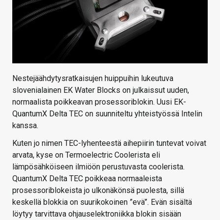
Nestejäähdytysratkaisujen huippuihin lukeutuva
slovenialainen EK Water Blocks on julkaissut uuden,
normaalista poikkeavan prosessoriblokin. Uusi EK-
QuantumX Delta TEC on suunniteltu yhteistyössä Intelin
kanssa.
Kuten jo nimen TEC-lyhenteestä aihepiirin tuntevat voivat
arvata, kyse on Termoelectric Coolerista eli
lämpösähköiseen ilmiöön perustuvasta coolerista.
QuantumX Delta TEC poikkeaa normaaleista
prosessoriblokeista jo ulkonäkönsä puolesta, sillä
keskellä blokkia on suurikokoinen ”evä”. Evän sisältä
löytyy tarvittava ohjauselektroniikka blokin sisään