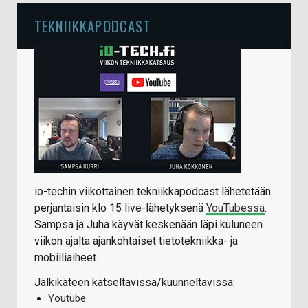
TEKNIIKKAPODCAST
io-techin viikottainen tekniikkapodcast lähetetään
perjantaisin klo 15 live-lähetyksenä
YouTubessa
.
Sampsa ja Juha käyvät keskenään läpi kuluneen
viikon ajalta ajankohtaiset tietotekniikka- ja
mobiiliaiheet.
Jälkikäteen katseltavissa/kuunneltavissa:
Youtube