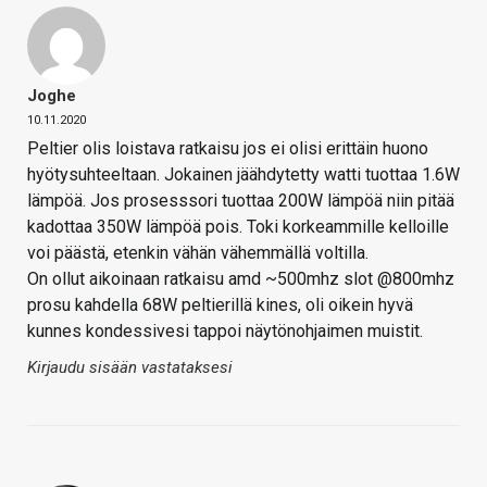
Joghe
10.11.2020
Peltier olis loistava ratkaisu jos ei olisi erittäin huono
hyötysuhteeltaan. Jokainen jäähdytetty watti tuottaa 1.6W
lämpöä. Jos prosesssori tuottaa 200W lämpöä niin pitää
kadottaa 350W lämpöä pois. Toki korkeammille kelloille
voi päästä, etenkin vähän vähemmällä voltilla.
On ollut aikoinaan ratkaisu amd ~500mhz slot @800mhz
prosu kahdella 68W peltierillä kines, oli oikein hyvä
kunnes kondessivesi tappoi näytönohjaimen muistit.
Kirjaudu sisään vastataksesi