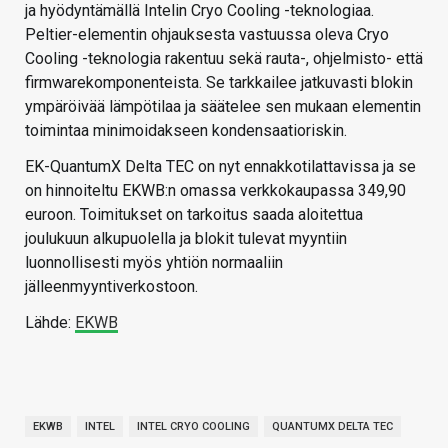
ja hyödyntämällä Intelin Cryo Cooling -teknologiaa.
Peltier-elementin ohjauksesta vastuussa oleva Cryo
Cooling -teknologia rakentuu sekä rauta-, ohjelmisto- että
firmwarekomponenteista. Se tarkkailee jatkuvasti blokin
ympäröivää lämpötilaa ja säätelee sen mukaan elementin
toimintaa minimoidakseen kondensaatioriskin.
EK-QuantumX Delta TEC on nyt ennakkotilattavissa ja se
on hinnoiteltu EKWB:n omassa verkkokaupassa 349,90
euroon. Toimitukset on tarkoitus saada aloitettua
joulukuun alkupuolella ja blokit tulevat myyntiin
luonnollisesti myös yhtiön normaaliin
jälleenmyyntiverkostoon.
Lähde:
EKWB
EKWB
INTEL
INTEL CRYO COOLING
QUANTUMX DELTA TEC