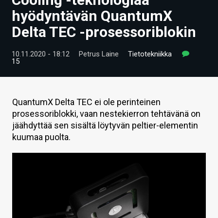
ARTIKKELIT
hyödyntävän QuantumX
Delta TEC -prosessoriblokin
VIDEOT
TECHBBS
10.11.2020 - 18:12
Petrus Laine
Tietotekniikka
15
TIETOA
HINTA.FI
QuantumX Delta TEC ei ole perinteinen
prosessoriblokki, vaan nestekierron tehtävänä on
KAUPPA
jäähdyttää sen sisältä löytyvän peltier-elementin
VAIHDA TEEMA
kuumaa puolta.
HAKU