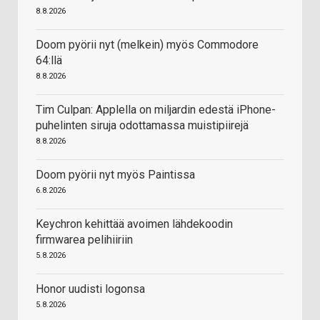
8.8.2026
Doom pyörii nyt (melkein) myös Commodore
64:llä
8.8.2026
Tim Culpan: Applella on miljardin edestä iPhone-
puhelinten siruja odottamassa muistipiirejä
8.8.2026
Doom pyörii nyt myös Paintissa
6.8.2026
Keychron kehittää avoimen lähdekoodin
firmwarea pelihiiriin
5.8.2026
Honor uudisti logonsa
5.8.2026