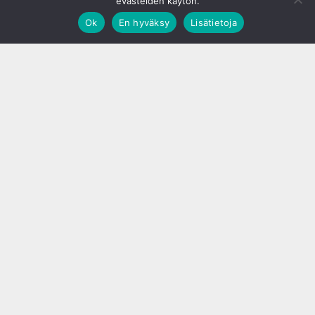
evästeiden käytön.
Ok
En hyväksy
Lisätietoja
;