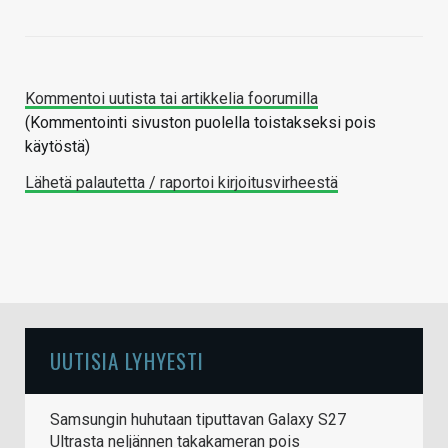
Kommentoi uutista tai artikkelia foorumilla
(Kommentointi sivuston puolella toistakseksi pois
käytöstä)
Lähetä palautetta / raportoi kirjoitusvirheestä
UUTISIA LYHYESTI
Samsungin huhutaan tiputtavan Galaxy S27
Ultrasta neljännen takakameran pois