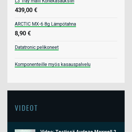
L3 Tray malli Konekasauksiin
439,00 €
ARCTIC MX-6 8g Lämpötahna
8,90 €
Datatronic pelikoneet
Komponenteille myös kasauspalvelu
VIDEOT
Video: Testissä Audeze Maxwell 2