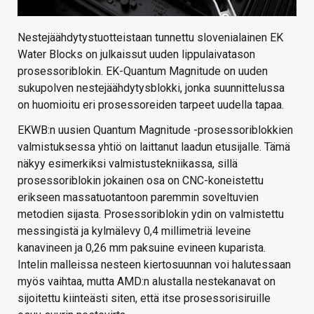
Nestejäähdytystuotteistaan tunnettu slovenialainen EK
Water Blocks on julkaissut uuden lippulaivatason
prosessoriblokin. EK-Quantum Magnitude on uuden
sukupolven nestejäähdytysblokki, jonka suunnittelussa
on huomioitu eri prosessoreiden tarpeet uudella tapaa.
EKWB:n uusien Quantum Magnitude -prosessoriblokkien
valmistuksessa yhtiö on laittanut laadun etusijalle. Tämä
näkyy esimerkiksi valmistustekniikassa, sillä
prosessoriblokin jokainen osa on CNC-koneistettu
erikseen massatuotantoon paremmin soveltuvien
metodien sijasta. Prosessoriblokin ydin on valmistettu
messingistä ja kylmälevy 0,4 millimetriä leveine
kanavineen ja 0,26 mm paksuine evineen kuparista.
Intelin malleissa nesteen kiertosuunnan voi halutessaan
myös vaihtaa, mutta AMD:n alustalla nestekanavat on
sijoitettu kiinteästi siten, että itse prosessorisiruille