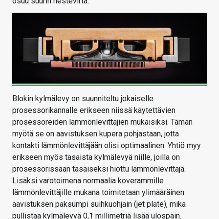
osuu suurin nestevirta.
Blokin kylmälevy on suunniteltu jokaiselle
prosessorikannalle erikseen niissä käytettävien
prosessoreiden lämmönlevittäjien mukaisiksi. Tämän
myötä se on aavistuksen kupera pohjastaan, jotta
kontakti lämmönlevittäjään olisi optimaalinen. Yhtiö myy
erikseen myös tasaista kylmälevyä niille, joilla on
prosessorissaan tasaiseksi hiottu lämmönlevittäjä.
Lisäksi varotoimena normaalia koverammille
lämmönlevittäjille mukana toimitetaan ylimääräinen
aavistuksen paksumpi suihkuohjain (jet plate), mikä
pullistaa kylmälevyä 0,1 millimetriä lisää ulospäin.