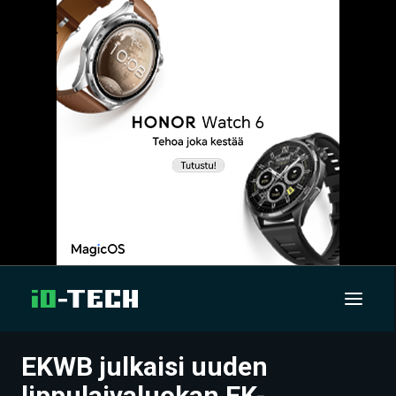
EKWB julkaisi uuden
UUTISET
lippulaivaluokan EK-