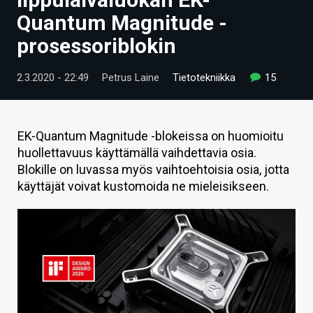
ARTIKKELIT
Quantum Magnitude -
prosessoriblokin
VIDEOT
TECHBBS
2.3.2020 - 22:49
Petrus Laine
Tietotekniikka
15
TIETOA
HINTA.FI
EK-Quantum Magnitude -blokeissa on huomioitu
huollettavuus käyttämällä vaihdettavia osia.
KAUPPA
Blokille on luvassa myös vaihtoehtoisia osia, jotta
käyttäjät voivat kustomoida ne mieleisikseen.
VAIHDA TEEMA
HAKU