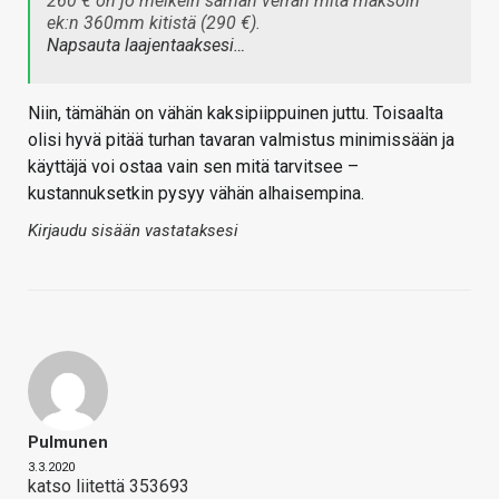
260 € on jo melkein saman verran mitä maksoin
ek:n 360mm kitistä (290 €).
Napsauta laajentaaksesi…
Niin, tämähän on vähän kaksipiippuinen juttu. Toisaalta
olisi hyvä pitää turhan tavaran valmistus minimissään ja
käyttäjä voi ostaa vain sen mitä tarvitsee –
kustannuksetkin pysyy vähän alhaisempina.
Kirjaudu sisään vastataksesi
Pulmunen
3.3.2020
katso liitettä 353693