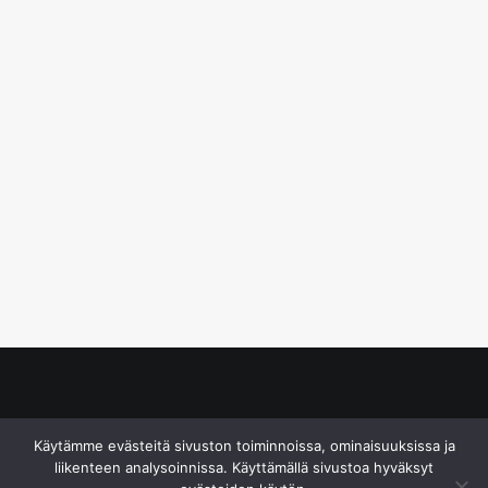
© S&J Media Oy
Käytämme evästeitä sivuston toiminnoissa, ominaisuuksissa ja
liikenteen analysoinnissa. Käyttämällä sivustoa hyväksyt