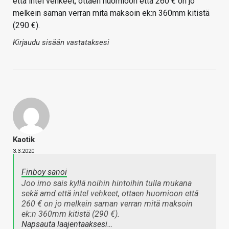
että intel vehkeet, ottaen huomioon että 260 € on jo
melkein saman verran mitä maksoin ek:n 360mm kitistä
(290 €).
Kirjaudu sisään vastataksesi
Kaotik
3.3.2020
Finboy sanoi
Joo imo sais kyllä noihin hintoihin tulla mukana
sekä amd että intel vehkeet, ottaen huomioon että
260 € on jo melkein saman verran mitä maksoin
ek:n 360mm kitistä (290 €).
Napsauta laajentaaksesi…