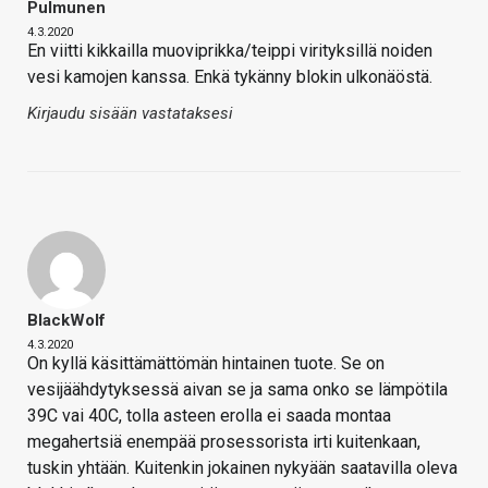
Pulmunen
4.3.2020
En viitti kikkailla muoviprikka/teippi virityksillä noiden
vesi kamojen kanssa. Enkä tykänny blokin ulkonäöstä.
Kirjaudu sisään vastataksesi
BlackWolf
4.3.2020
On kyllä käsittämättömän hintainen tuote. Se on
vesijäähdytyksessä aivan se ja sama onko se lämpötila
39C vai 40C, tolla asteen erolla ei saada montaa
megahertsiä enempää prosessorista irti kuitenkaan,
tuskin yhtään. Kuitenkin jokainen nykyään saatavilla oleva