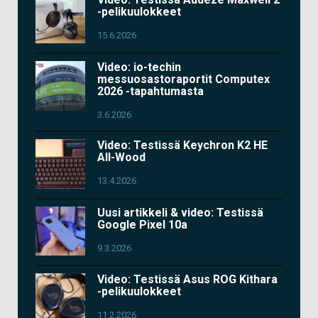
-pelikuulokkeet
15.6.2026
Video: io-techin
messuosastoraportit Computex
2026 -tapahtumasta
3.6.2026
Video: Testissä Keychron K2 HE
All-Wood
13.4.2026
Uusi artikkeli & video: Testissä
Google Pixel 10a
9.3.2026
Video: Testissä Asus ROG Kithara
-pelikuulokkeet
11.2.2026