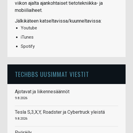
viikon ajalta ajankohtaiset tietotekniikka- ja
mobiiliaiheet.
Jälkikäteen katseltavissa/kuunneltavissa:
Youtube
iTunes
Spotify
TECHBBS UUSIMMAT VIESTIT
Ajotavat ja liikennesäännöt
9.8.2026
Tesla S,3,X,Y, Roadster ja Cybertruck yleistä
9.8.2026
Pyöräily