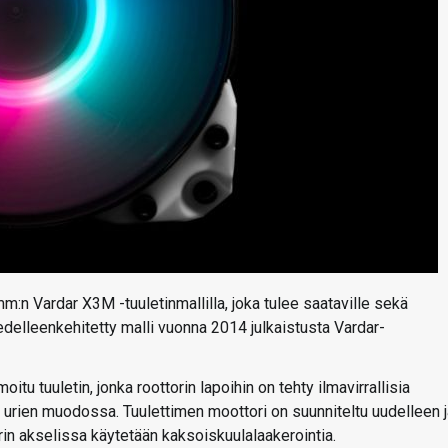
:n Vardar X3M -tuuletinmallilla, joka tulee saataville sekä
elleenkehitetty malli vuonna 2014 julkaistusta Vardar-
u tuuletin, jonka roottorin lapoihin on tehty ilmavirrallisia
urien muodossa. Tuulettimen moottori on suunniteltu uudelleen j
rin akselissa käytetään kaksoiskuulalaakerointia.