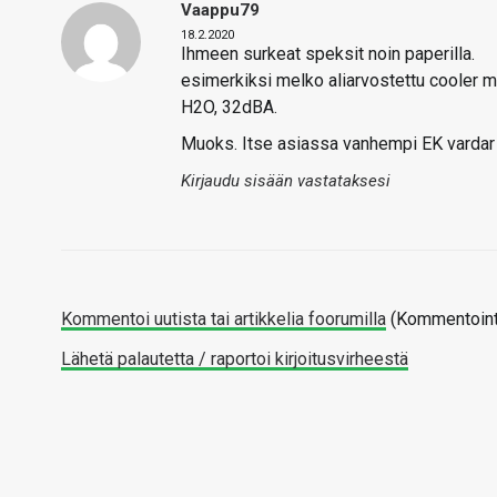
Vaappu79
18.2.2020
Ihmeen surkeat speksit noin paperilla.
esimerkiksi melko aliarvostettu cooler
H2O, 32dBA.
Muoks. Itse asiassa vanhempi EK vardar 
Kirjaudu sisään vastataksesi
Kommentoi uutista tai artikkelia foorumilla
(Kommentointi
Lähetä palautetta / raportoi kirjoitusvirheestä