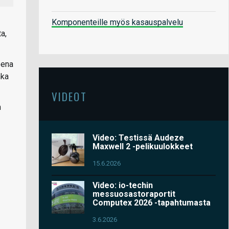
Komponenteille myös kasauspalvelu
a,
eena
nka
VIDEOT
n
Video: Testissä Audeze
Maxwell 2 -pelikuulokkeet
15.6.2026
Video: io-techin
messuosastoraportit
Computex 2026 -tapahtumasta
3.6.2026