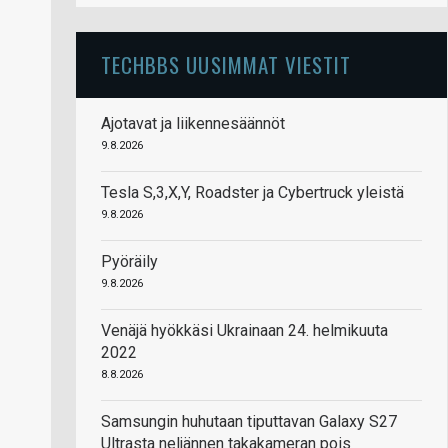
TECHBBS UUSIMMAT VIESTIT
Ajotavat ja liikennesäännöt
9.8.2026
Tesla S,3,X,Y, Roadster ja Cybertruck yleistä
9.8.2026
Pyöräily
9.8.2026
Venäjä hyökkäsi Ukrainaan 24. helmikuuta
2022
8.8.2026
Samsungin huhutaan tiputtavan Galaxy S27
Ultrasta neljännen takakameran pois