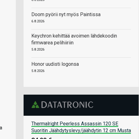
Doom pyörii nyt myös Paintissa
6.8.2026
Keychron kehittää avoimen lähdekoodin
firmwarea pelihiiriin
5.8.2026
Honor uudisti logonsa
5.8.2026
Thermalright Peerless Assassin 120 SE
a
Suoritin Jäähdytyslevy/jäähdytin 12 cm Musta