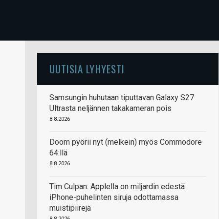
UUTISIA LYHYESTI
Samsungin huhutaan tiputtavan Galaxy S27
Ultrasta neljännen takakameran pois
8.8.2026
Doom pyörii nyt (melkein) myös Commodore
64:llä
8.8.2026
Tim Culpan: Applella on miljardin edestä
iPhone-puhelinten siruja odottamassa
muistipiirejä
8.8.2026