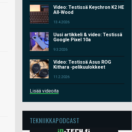
Video: Testissä Keychron K2 HE
All-Wood
13.4.2026
Uusi artikkeli & video: Testissä
Google Pixel 10a
9.3.2026
Video: Testissä Asus ROG
Kithara -pelikuulokkeet
11.2.2026
Lisää videoita
TEKNIIKKAPODCAST