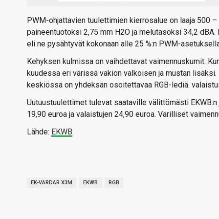
PWM-ohjattavien tuulettimien kierrosalue on laaja 500 –
paineentuotoksi 2,75 mm H2O ja melutasoksi 34,2 dBA. 
eli ne pysähtyvät kokonaan alle 25 %:n PWM-asetuksella
Kehyksen kulmissa on vaihdettavat vaimennuskumit. Kumit 
kuudessa eri värissä vakion valkoisen ja mustan lisäksi.
keskiössä on yhdeksän osoitettavaa RGB-lediä. valaistus
Uutuustuulettimet tulevat saataville välittömästi EKWB:n
19,90 euroa ja valaistujen 24,90 euroa. Värilliset vaime
Lähde:
EKWB
EK-VARDAR X3M
EKWB
RGB