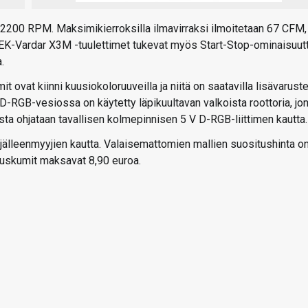
 2200 RPM. Maksimikierroksilla ilmavirraksi ilmoitetaan 67 CFM,
EK-Vardar X3M -tuulettimet tukevat myös Start-Stop-ominaisuutt
.
ovat kiinni kuusiokoloruuveilla ja niitä on saatavilla lisävarust
 D-RGB-vesiossa on käytetty läpikuultavan valkoista roottoria, jo
ta ohjataan tavallisen kolmepinnisen 5 V D-RGB-liittimen kautta.
 jälleenmyyjien kautta. Valaisemattomien mallien suositushinta o
nnuskumit maksavat 8,90 euroa.