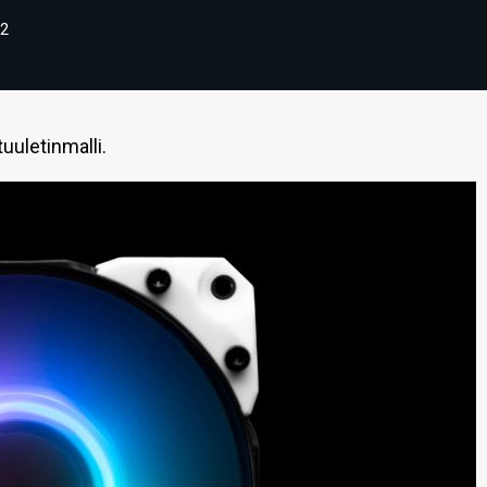
2
uuletinmalli.