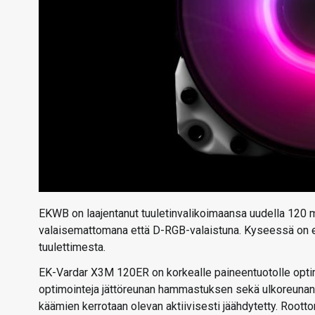
EKWB on laajentanut tuuletinvalikoimaansa uudella 120 mm
valaisemattomana että D-RGB-valaistuna. Kyseessä on ed
tuulettimesta.
EK-Vardar X3M 120ER on korkealle paineentuotolle optimoit
optimointeja jättöreunan hammastuksen sekä ulkoreunan 
käämien kerrotaan olevan aktiivisesti jäähdytetty. Rootto