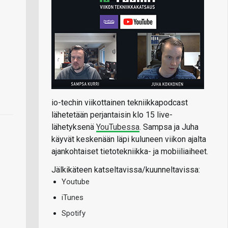
io-techin viikottainen tekniikkapodcast
lähetetään perjantaisin klo 15 live-
lähetyksenä
YouTubessa
. Sampsa ja Juha
käyvät keskenään läpi kuluneen viikon ajalta
ajankohtaiset tietotekniikka- ja mobiiliaiheet.
Jälkikäteen katseltavissa/kuunneltavissa:
Youtube
iTunes
Spotify