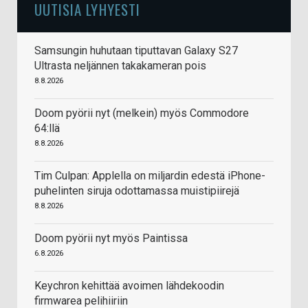
UUTISIA LYHYESTI
Samsungin huhutaan tiputtavan Galaxy S27
Ultrasta neljännen takakameran pois
8.8.2026
Doom pyörii nyt (melkein) myös Commodore
64:llä
8.8.2026
Tim Culpan: Applella on miljardin edestä iPhone-
puhelinten siruja odottamassa muistipiirejä
8.8.2026
Doom pyörii nyt myös Paintissa
6.8.2026
Keychron kehittää avoimen lähdekoodin
firmwarea pelihiiriin