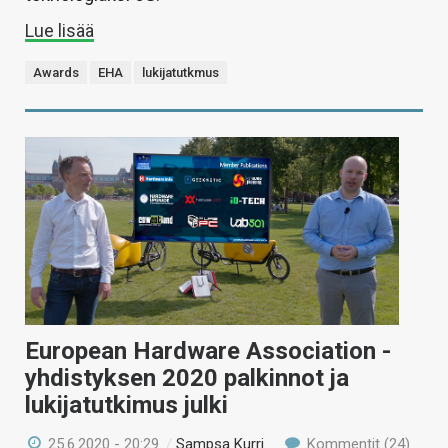
Lue lisää
Awards
EHA
lukijatutkmus
European Hardware Association -
yhdistyksen 2020 palkinnot ja
lukijatutkimus julki
25.6.2020 - 20:29
/
Sampsa Kurri
Kommentit (24)