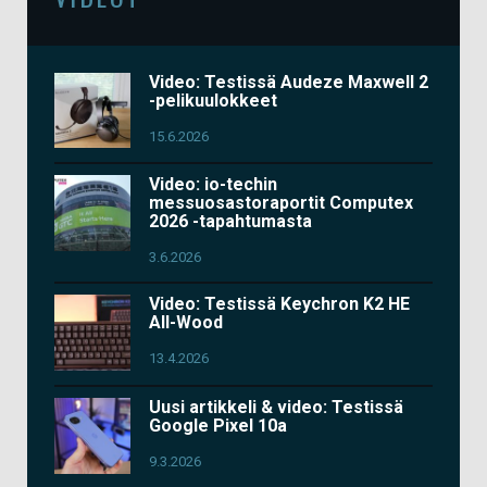
Video: Testissä Audeze Maxwell 2
-pelikuulokkeet
15.6.2026
Video: io-techin
messuosastoraportit Computex
2026 -tapahtumasta
3.6.2026
Video: Testissä Keychron K2 HE
All-Wood
13.4.2026
Uusi artikkeli & video: Testissä
Google Pixel 10a
9.3.2026