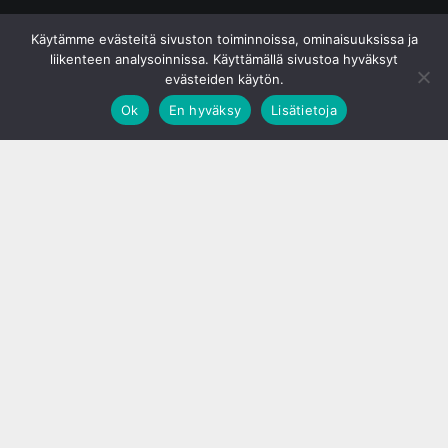
© S&J Media Oy
Käytämme evästeitä sivuston toiminnoissa, ominaisuuksissa ja
liikenteen analysoinnissa. Käyttämällä sivustoa hyväksyt
evästeiden käytön.
Ok
En hyväksy
Lisätietoja
;