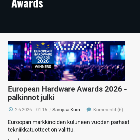
Awards
ARTIKKELIT
VIDEOT
TECHBBS
TIETOA
HINTA.FI
KAUPPA
VAIHDA TEEMA
European Hardware Awards 2026 -
palkinnot julki
2.6.2026 - 01:16
/
Sampsa Kurri
Kommentit (6)
HAKU
Euroopan markkinoiden kuluneen vuoden parhaat
tekniikkatuotteet on valittu.