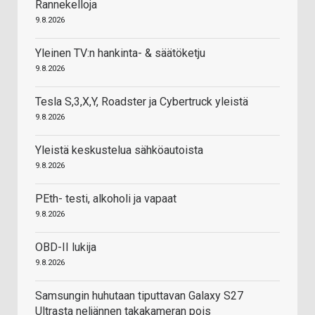
Rannekelloja
9.8.2026
Yleinen TV:n hankinta- & säätöketju
9.8.2026
Tesla S,3,X,Y, Roadster ja Cybertruck yleistä
9.8.2026
Yleistä keskustelua sähköautoista
9.8.2026
PEth- testi, alkoholi ja vapaat
9.8.2026
OBD-II lukija
9.8.2026
Samsungin huhutaan tiputtavan Galaxy S27
Ultrasta neljännen takakameran pois