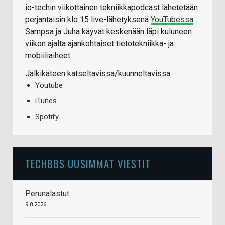
io-techin viikottainen tekniikkapodcast lähetetään
perjantaisin klo 15 live-lähetyksenä
YouTubessa
.
Sampsa ja Juha käyvät keskenään läpi kuluneen
viikon ajalta ajankohtaiset tietotekniikka- ja
mobiiliaiheet.
Jälkikäteen katseltavissa/kuunneltavissa:
Youtube
iTunes
Spotify
TECHBBS UUSIMMAT VIESTIT
Perunalastut
9.8.2026