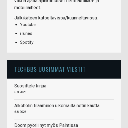
viikon ajalta ajankohtaiset tietotekniikka- ja
mobiiliaiheet.
Jälkikäteen katseltavissa/kuunneltavissa:
Youtube
iTunes
Spotify
TECHBBS UUSIMMAT VIESTIT
Suosittele kirjaa
6.8.2026
Alkoholin tilaaminen ulkomailta netin kautta
6.8.2026
Doom pyörii nyt myös Paintissa