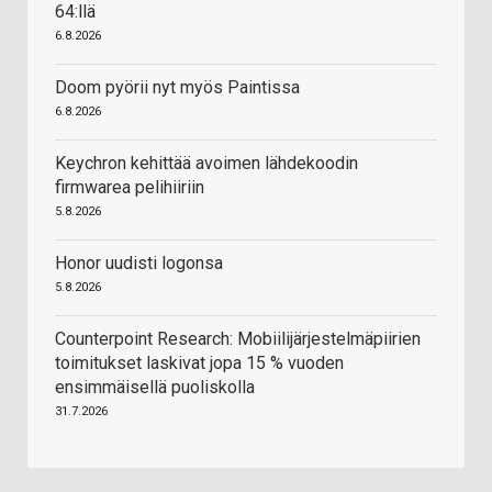
64:llä
6.8.2026
Doom pyörii nyt myös Paintissa
6.8.2026
Keychron kehittää avoimen lähdekoodin
firmwarea pelihiiriin
5.8.2026
Honor uudisti logonsa
5.8.2026
Counterpoint Research: Mobiilijärjestelmäpiirien
toimitukset laskivat jopa 15 % vuoden
ensimmäisellä puoliskolla
31.7.2026