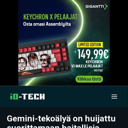
Gemini-tekoälyä on huijattu
UUTISET
suorittamaan haitallisia