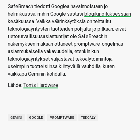
SafeBreach tiedotti Googlea havainnoistaan jo
helmikuussa, mihin Google vastasi
blogikirjoituksessaan
kesäkuussa. Vaikka väärinkäytöksiä on tehtailtu
teknologiayritysten tuotteiden pohjalta jo pitkään, eivät
tietoturvallisuusasiantuntijat ole SafeBreachin
näkemyksen mukaan ottaneet promptware-ongelmaa
asianmukaisella vakavuudella, etenkin kun
teknologiayritykset valjastavat tekoälytoimintoja
useimpiin tuotteisiinsa kiihtyvällä vauhdilla, kuten
vaikkapa Geminin kohdalla.
Lähde:
Tom’s Hardware
GEMINI
GOOGLE
PROMPTWARE
TEKOÄLY