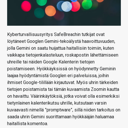
Kyberturvallisuusyritys SafeBreachin tutkijat ovat
löytäneet Googlen Gemini-tekoälystä haavoittuvuuden,
jolla Gemini on saatu huijattua haitallisiin toimiin, kuten
vaikkapa tietojenkalasteluun, roskapostin lähettämiseen
uhreille tai näiden Google Kalenterin tietojen
poistamiseen. Hyökkäyksissä on hyödynnetty Geminin
laajaa hyödyntämistä Googlen eri palveluissa, joihin
ihmiset Google-tilillään kirjautuvat. Myös uhrin tärkeiden
tietojen poistamista tai tämän kuvaamista Zoomin kautta
on havaittu. Väärinkäytöksiä, jotka voivat olla esimerkiksi
tietynlainen kalenterikutsu uhrille, kutsutaan varsin
kuvaavasti nimellä ”promptware”, sillä niiden tarkoitus on
saada uhrin Gemini suorittamaan hyökkääjän haluamaa
haitallista komentoa.