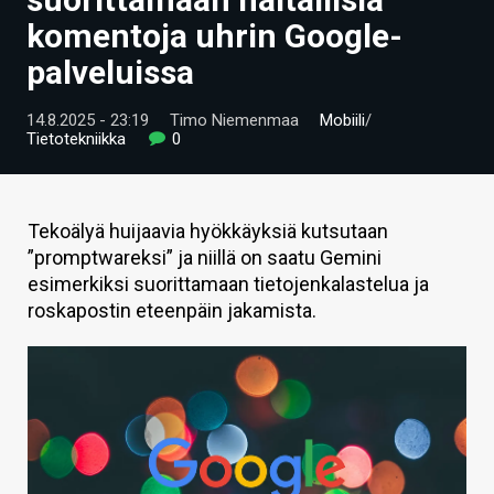
ARTIKKELIT
komentoja uhrin Google-
palveluissa
VIDEOT
TECHBBS
14.8.2025 - 23:19
Timo Niemenmaa
Mobiili
/
Tietotekniikka
0
TIETOA
HINTA.FI
Tekoälyä huijaavia hyökkäyksiä kutsutaan
”promptwareksi” ja niillä on saatu Gemini
KAUPPA
esimerkiksi suorittamaan tietojenkalastelua ja
VAIHDA TEEMA
roskapostin eteenpäin jakamista.
HAKU