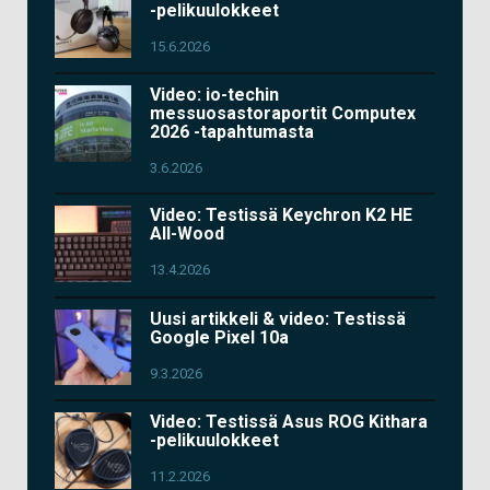
-pelikuulokkeet
15.6.2026
Video: io-techin
messuosastoraportit Computex
2026 -tapahtumasta
3.6.2026
Video: Testissä Keychron K2 HE
All-Wood
13.4.2026
Uusi artikkeli & video: Testissä
Google Pixel 10a
9.3.2026
Video: Testissä Asus ROG Kithara
-pelikuulokkeet
11.2.2026