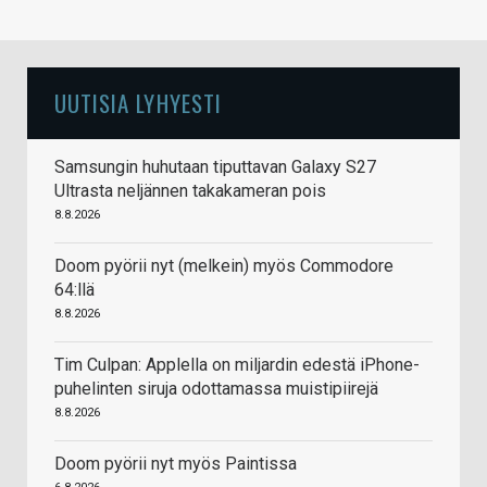
UUTISIA LYHYESTI
Samsungin huhutaan tiputtavan Galaxy S27
Ultrasta neljännen takakameran pois
8.8.2026
Doom pyörii nyt (melkein) myös Commodore
64:llä
8.8.2026
Tim Culpan: Applella on miljardin edestä iPhone-
puhelinten siruja odottamassa muistipiirejä
8.8.2026
Doom pyörii nyt myös Paintissa