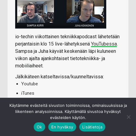
io-techin viikottainen tekniikkapodcast lähetetään
perjantaisin klo 15 live-lähetyksenä
YouTubessa
.
Sampsa ja Juha käyvät keskenään läpi kuluneen
viikon ajalta ajankohtaiset tietotekniikka- ja
mobiiliaiheet.
Jälkikäteen katseltavissa/kuunneltavissa:
Youtube
iTunes
Spotify
Käytämme evästeitä sivuston toiminnoissa, ominaisuuksissa ja
liikenteen analysoinnissa. Käyttämällä sivustoa hyväksyt
evästeiden käytön.
Ok
En hyväksy
Lisätietoja
TECHBBS UUSIMMAT VIESTIT