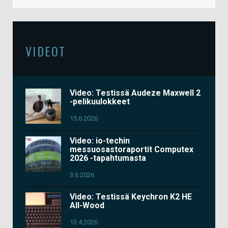
VIDEOT
Video: Testissä Audeze Maxwell 2
-pelikuulokkeet
15.6.2026
Video: io-techin
messuosastoraportit Computex
2026 -tapahtumasta
3.6.2026
Video: Testissä Keychron K2 HE
All-Wood
13.4.2026