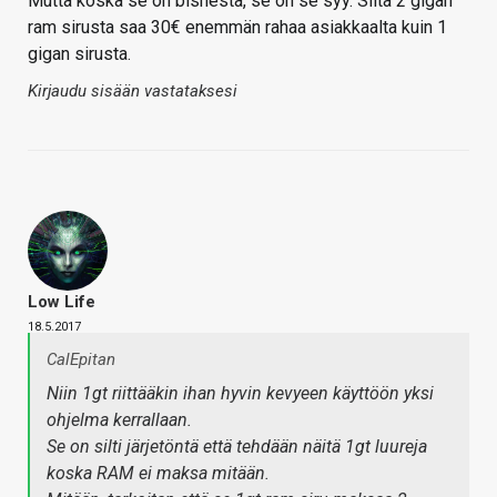
Mutta koska se on bisnestä, se on se syy. Siitä 2 gigan
ram sirusta saa 30€ enemmän rahaa asiakkaalta kuin 1
gigan sirusta.
Kirjaudu sisään vastataksesi
Low Life
18.5.2017
CalEpitan
Niin 1gt riittääkin ihan hyvin kevyeen käyttöön yksi
ohjelma kerrallaan.
Se on silti järjetöntä että tehdään näitä 1gt luureja
koska RAM ei maksa mitään.