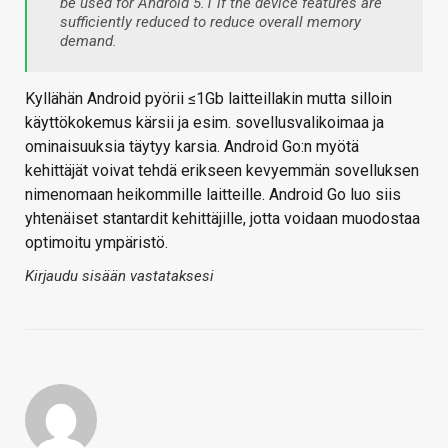
be used for Android 5.1 if the device features are
sufficiently reduced to reduce overall memory
demand.
Kyllähän Android pyörii ≤1Gb laitteillakin mutta silloin
käyttökokemus kärsii ja esim. sovellusvalikoimaa ja
ominaisuuksia täytyy karsia. Android Go:n myötä
kehittäjät voivat tehdä erikseen kevyemmän sovelluksen
nimenomaan heikommille laitteille. Android Go luo siis
yhtenäiset stantardit kehittäjille, jotta voidaan muodostaa
optimoitu ympäristö.
Kirjaudu sisään vastataksesi