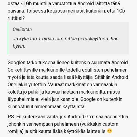
ostaa ≤1Gb muistilla varustettua Android laitetta tänä
päivänä. Toisessa ketjussa meinasit kuitenkin, että 1Gb
riittäisi?
CalEpitan
Ja kyllä tuo 1 gigan ram riittää peruskäyttöön ihan
hyvin.
Googlen tarkoituksena lienee kuitenkin suunnata Android
Go kehittyville markkinoille todella edullisten puhelimien
myötä ja tätä kautta saada lisää käyttäjiä. Sitähän Android
Onellakin yritettiin. Vauraat markkinat on varmaankin
koluttu jo puhki ja kasvua haetaan markkinoilta, missä
älypuhelimia ei vielä juurikaan ole. Google on kuitenkin
kiinnostunut nimenomaan käyttäjistä.
PS. En kuitenkaan valita, jos Android Go:n saa asennettua
johonkin vanhempaan puhelimeen (vaikkakin custom
romilla) ja sitä kautta lisää käyttöikää laitteelle