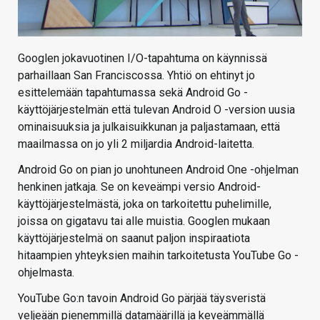
Googlen jokavuotinen I/O-tapahtuma on käynnissä
parhaillaan San Franciscossa. Yhtiö on ehtinyt jo
esittelemään tapahtumassa sekä Android Go -
käyttöjärjestelmän että tulevan Android O -version uusia
ominaisuuksia ja julkaisuikkunan ja paljastamaan, että
maailmassa on jo yli 2 miljardia Android-laitetta.
Android Go on pian jo unohtuneen Android One -ohjelman
henkinen jatkaja. Se on keveämpi versio Android-
käyttöjärjestelmästä, joka on tarkoitettu puhelimille,
joissa on gigatavu tai alle muistia. Googlen mukaan
käyttöjärjestelmä on saanut paljon inspiraatiota
hitaampien yhteyksien maihin tarkoitetusta YouTube Go -
ohjelmasta.
YouTube Go:n tavoin Android Go pärjää täysveristä
veljeään pienemmillä datamäärillä ja keveämmällä