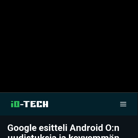
Google esitteli Android O:n
UUTISET
uudistuksia ja kevyemmän