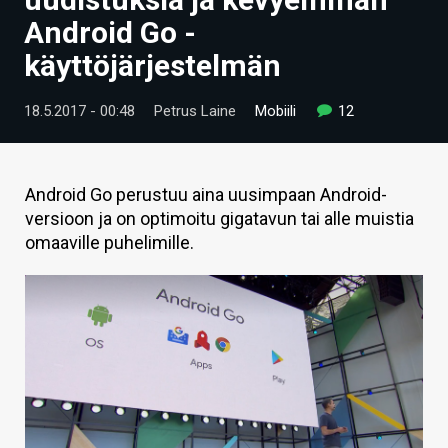
ARTIKKELIT
Android Go -
käyttöjärjestelmän
VIDEOT
TECHBBS
18.5.2017 - 00:48
Petrus Laine
Mobiili
12
TIETOA
HINTA.FI
Android Go perustuu aina uusimpaan Android-
versioon ja on optimoitu gigatavun tai alle muistia
KAUPPA
omaaville puhelimille.
VAIHDA TEEMA
HAKU