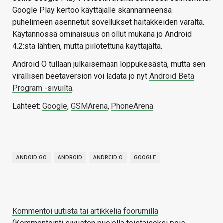
Google Play kertoo käyttäjälle skannanneensa
puhelimeen asennetut sovellukset haitakkeiden varalta.
Käytännössä ominaisuus on ollut mukana jo Android
4.2:sta lähtien, mutta piilotettuna käyttäjältä.
Android O tullaan julkaisemaan loppukesästä, mutta sen
virallisen beetaversion voi ladata jo nyt
Android Beta
Program -sivuilta
.
Lähteet:
Google
,
GSMArena
,
PhoneArena
ANDOID GO
ANDROID
ANDROID O
GOOGLE
Kommentoi uutista tai artikkelia foorumilla
(Kommentointi sivuston puolella toistaiseksi pois