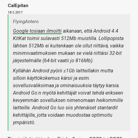
CalEpitan
18.5.2017
FlyingAntero
Google tosiaan ilmoitti
aikanaan, että Android 4.4
KitKat toimii sulavasti 512Mb muistilla. Lollipopista
lähtien 512Mb ei kuitenkaan ole ollut riittävä, vaikka
minimivaatimuksien mukaan se vielä riittäisi 32-bit
järjestelmälle (64-bit vaatii jo 816Mb).
Kyllähän Android pyörii ≤1Gb laitteillakin mutta
silloin käyttökokemus kärsii ja esim.
sovellusvalikoimaa ja ominaisuuksia täytyy karsia.
Android Go:n myötä kehittäjät voivat tehdä erikseen
kevyemmän sovelluksen nimenomaan heikommille
laitteille. Android Go luo siis yhtenäiset stantardit
kehittäjille, jotta voidaan muodostaa optimoitu
ympäristö.