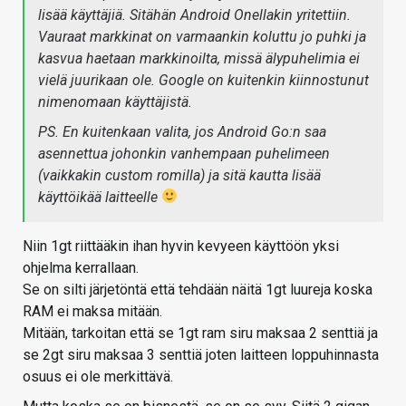
lisää käyttäjiä. Sitähän Android Onellakin yritettiin.
Vauraat markkinat on varmaankin koluttu jo puhki ja
kasvua haetaan markkinoilta, missä älypuhelimia ei
vielä juurikaan ole. Google on kuitenkin kiinnostunut
nimenomaan käyttäjistä.
PS. En kuitenkaan valita, jos Android Go:n saa
asennettua johonkin vanhempaan puhelimeen
(vaikkakin custom romilla) ja sitä kautta lisää
käyttöikää laitteelle
Niin 1gt riittääkin ihan hyvin kevyeen käyttöön yksi
ohjelma kerrallaan.
Se on silti järjetöntä että tehdään näitä 1gt luureja koska
RAM ei maksa mitään.
Mitään, tarkoitan että se 1gt ram siru maksaa 2 senttiä ja
se 2gt siru maksaa 3 senttiä joten laitteen loppuhinnasta
osuus ei ole merkittävä.