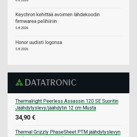
6.8.2026
Keychron kehittää avoimen lähdekoodin
firmwarea pelihiiriin
5.8.2026
Honor uudisti logonsa
5.8.2026
Thermalright Peerless Assassin 120 SE Suoritin
Jäähdytyslevy/jäähdytin 12 cm Musta
34,90 €
Thermal Grizzly PhaseSheet PTM jäähdytyslevyn