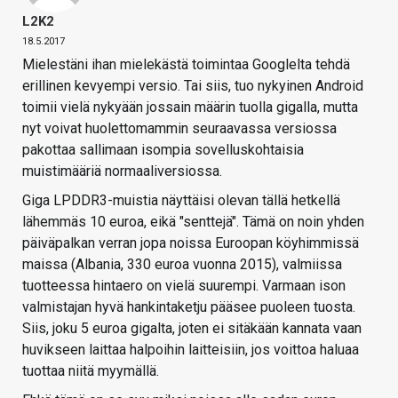
L2K2
18.5.2017
Mielestäni ihan mielekästä toimintaa Googlelta tehdä
erillinen kevyempi versio. Tai siis, tuo nykyinen Android
toimii vielä nykyään jossain määrin tuolla gigalla, mutta
nyt voivat huolettomammin seuraavassa versiossa
pakottaa sallimaan isompia sovelluskohtaisia
muistimääriä normaaliversiossa.
Giga LPDDR3-muistia näyttäisi olevan tällä hetkellä
lähemmäs 10 euroa, eikä "senttejä". Tämä on noin yhden
päiväpalkan verran jopa noissa Euroopan köyhimmissä
maissa (Albania, 330 euroa vuonna 2015), valmiissa
tuotteessa hintaero on vielä suurempi. Varmaan ison
valmistajan hyvä hankintaketju pääsee puoleen tuosta.
Siis, joku 5 euroa gigalta, joten ei sitäkään kannata vaan
huvikseen laittaa halpoihin laitteisiin, jos voittoa haluaa
tuottaa niitä myymällä.