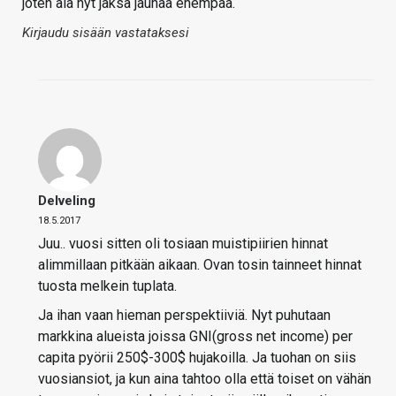
joten älä nyt jaksa jauhaa enempää.
Kirjaudu sisään vastataksesi
Delveling
18.5.2017
Juu.. vuosi sitten oli tosiaan muistipiirien hinnat
alimmillaan pitkään aikaan. Ovan tosin tainneet hinnat
tuosta melkein tuplata.
Ja ihan vaan hieman perspektiiviä. Nyt puhutaan
markkina alueista joissa GNI(gross net income) per
capita pyörii 250$-300$ hujakoilla. Ja tuohan on siis
vuosiansiot, ja kun aina tahtoo olla että toiset on vähän