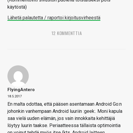
käytöstä)
Lähetä palautetta / raportoi kirjoitusvirheestä
12 KOMMENTTIA
FlyingAntero
18.5.2017
En malta odottaa, että pääsen asentamaan Android Go:n
johonkin vanhempaan Android luuriin :geek:. Moni kapula
saa vielä uuden elämän, jos vain innokkaita kehittäjiä
löytyy luurin taakse. Periaatteessa tällaista optimointia
on voinut tehdä myös itse (kts.
Android laitteen