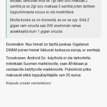
Mitään, tarkoitan että se 1gt ram siru maksaa 2
senttiä ja se 2gt siru maksaa 3 senttiä joten laitteen
loppuhinnasta osuus ei ole merkittävä.
Mutta koska se on bisnestä, se on se syy. Siitä 2
gigan ram sirusta saa 30€ enemmän rahaa
asiakkaalta kuin 1 gigan sirusta.
Ensinnäkin: Nuo hinnat on täyttä paskaa. Gigatavun
DRAM-piirien hinnat liikkuvat luokassa euroja, ei senttejä.
Toisekseen: Android Go -käyttistä ei ole tarkoitettu
mihinkään Suomen markkinoille, vaan Afrikkaan ja
vastaaville kehttyville markkinoille. Puhelimiin jotka
maksavat ehkä loppukäyttäjälle sen 30 euroa.
Kirjaudu sisään vastataksesi