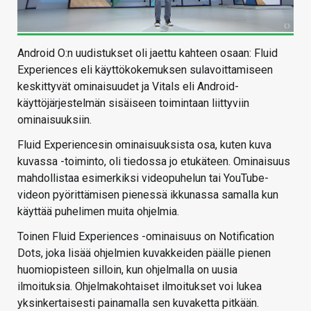
Android O:n uudistukset oli jaettu kahteen osaan: Fluid
Experiences eli käyttökokemuksen sulavoittamiseen
keskittyvät ominaisuudet ja Vitals eli Android-
käyttöjärjestelmän sisäiseen toimintaan liittyviin
ominaisuuksiin.
Fluid Experiencesin ominaisuuksista osa, kuten kuva
kuvassa -toiminto, oli tiedossa jo etukäteen. Ominaisuus
mahdollistaa esimerkiksi videopuhelun tai YouTube-
videon pyörittämisen pienessä ikkunassa samalla kun
käyttää puhelimen muita ohjelmia.
Toinen Fluid Experiences -ominaisuus on Notification
Dots, joka lisää ohjelmien kuvakkeiden päälle pienen
huomiopisteen silloin, kun ohjelmalla on uusia
ilmoituksia. Ohjelmakohtaiset ilmoitukset voi lukea
yksinkertaisesti painamalla sen kuvaketta pitkään.