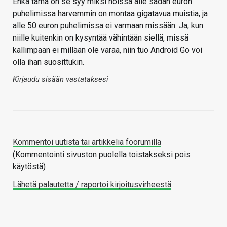
Ehkä tämä on se syy miksi noissa alle sadan euron
puhelimissa harvemmin on montaa gigatavua muistia, ja
alle 50 euron puhelimissa ei varmaan missään. Ja, kun
niille kuitenkin on kysyntää vähintään siellä, missä
kallimpaan ei millään ole varaa, niin tuo Android Go voi
olla ihan suosittukin.
Kirjaudu sisään vastataksesi
Kommentoi uutista tai artikkelia foorumilla
(Kommentointi sivuston puolella toistakseksi pois
käytöstä)
Lähetä palautetta / raportoi kirjoitusvirheestä