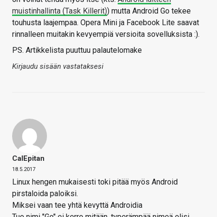
muistinhallinta (Task Killerit)
) mutta Android Go tekee
touhusta laajempaa. Opera Mini ja Facebook Lite saavat
rinnalleen muitakin kevyempiä versioita sovelluksista :).
PS. Artikkelista puuttuu palautelomake
Kirjaudu sisään vastataksesi
CalEpitan
18.5.2017
Linux hengen mukaisesti toki pitää myös Android
pirstaloida paloiksi.
Miksei vaan tee yhtä kevyttä Androidia
Tuo nimi "Go" ei kerro mitään, typerämpää nimeä olisi