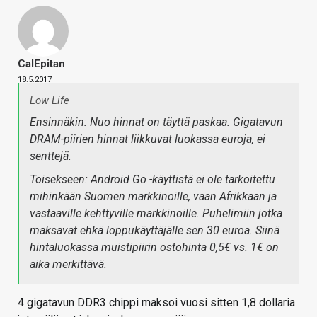
CalEpitan
18.5.2017
Low Life
Ensinnäkin: Nuo hinnat on täyttä paskaa. Gigatavun
DRAM-piirien hinnat liikkuvat luokassa euroja, ei
senttejä.
Toisekseen: Android Go -käyttistä ei ole tarkoitettu
mihinkään Suomen markkinoille, vaan Afrikkaan ja
vastaaville kehttyville markkinoille. Puhelimiin jotka
maksavat ehkä loppukäyttäjälle sen 30 euroa. Siinä
hintaluokassa muistipiirin ostohinta 0,5€ vs. 1€ on
aika merkittävä.
4 gigatavun DDR3 chippi maksoi vuosi sitten 1,8 dollaria