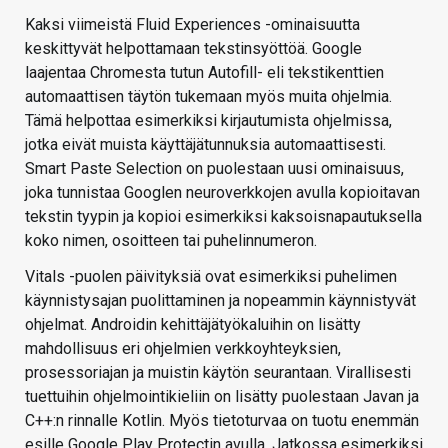
Kaksi viimeistä Fluid Experiences -ominaisuutta
keskittyvät helpottamaan tekstinsyöttöä. Google
laajentaa Chromesta tutun Autofill- eli tekstikenttien
automaattisen täytön tukemaan myös muita ohjelmia.
Tämä helpottaa esimerkiksi kirjautumista ohjelmissa,
jotka eivät muista käyttäjätunnuksia automaattisesti.
Smart Paste Selection on puolestaan uusi ominaisuus,
joka tunnistaa Googlen neuroverkkojen avulla kopioitavan
tekstin tyypin ja kopioi esimerkiksi kaksoisnapautuksella
koko nimen, osoitteen tai puhelinnumeron.
Vitals -puolen päivityksiä ovat esimerkiksi puhelimen
käynnistysajan puolittaminen ja nopeammin käynnistyvät
ohjelmat. Androidin kehittäjätyökaluihin on lisätty
mahdollisuus eri ohjelmien verkkoyhteyksien,
prosessoriajan ja muistin käytön seurantaan. Virallisesti
tuettuihin ohjelmointikieliin on lisätty puolestaan Javan ja
C++:n rinnalle Kotlin. Myös tietoturvaa on tuotu enemmän
esille Google Play Protectin avulla. Jatkossa esimerkiksi