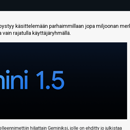
 pystyy käsittelemään parhaimmillaan jopa miljoonan mer
vain rajatulla käyttäjäryhmällä.
ennimettiin hiljattain Geminiksi, jolle on ehditty jo julkistaa