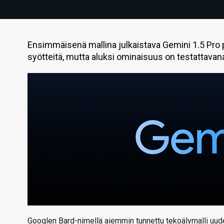
Ensimmäisenä mallina julkaistava Gemini 1.5 Pro
syötteitä, mutta aluksi ominaisuus on testattavana 
Googlen Bard-nimellä aiemmin tunnettu tekoälymalli uudelle