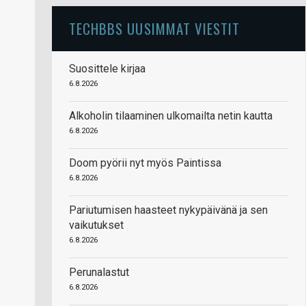
TECHBBS UUSIMMAT VIESTIT
Suosittele kirjaa
6.8.2026
Alkoholin tilaaminen ulkomailta netin kautta
6.8.2026
Doom pyörii nyt myös Paintissa
6.8.2026
Pariutumisen haasteet nykypäivänä ja sen
vaikutukset
6.8.2026
Perunalastut
6.8.2026