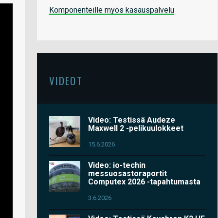
Komponenteille myös kasauspalvelu
VIDEOT
Video: Testissä Audeze
Maxwell 2 -pelikuulokkeet
15.6.2026
Video: io-techin
messuosastoraportit
Computex 2026 -tapahtumasta
3.6.2026