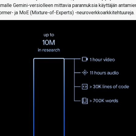
malle Gemini-versiolleen mittavia parannuksia käyttäjän antamie
ormer- ja MoE (Mixture-of-Experts) -neuroverkkoarkkitehtuureja.