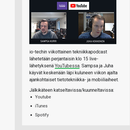
io-techin viikottainen tekniikkapodcast
lähetetään perjantaisin klo 15 live-
lähetyksenä
YouTubessa
. Sampsa ja Juha
käyvät keskenään läpi kuluneen viikon ajalta
ajankohtaiset tietotekniikka- ja mobiiliaiheet.
Jälkikäteen katseltavissa/kuunneltavissa:
Youtube
iTunes
Spotify