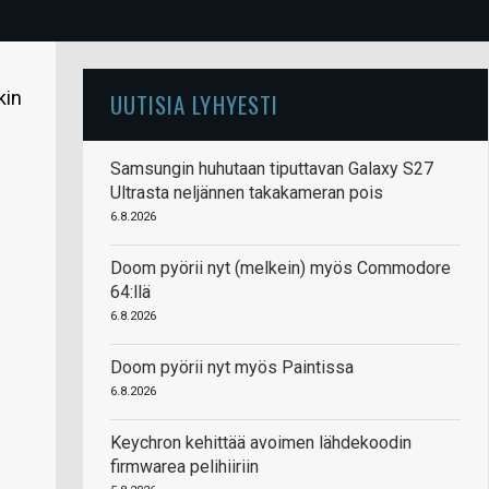
kin
UUTISIA LYHYESTI
Samsungin huhutaan tiputtavan Galaxy S27
Ultrasta neljännen takakameran pois
6.8.2026
Doom pyörii nyt (melkein) myös Commodore
64:llä
6.8.2026
Doom pyörii nyt myös Paintissa
6.8.2026
Keychron kehittää avoimen lähdekoodin
firmwarea pelihiiriin