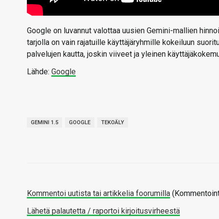
Google on luvannut valottaa uusien Gemini-mallien hinnoit
tarjolla on vain rajatuille käyttäjäryhmille kokeiluun suor
palvelujen kautta, joskin viiveet ja yleinen käyttäjäkoke
Lähde:
Google
GEMINI 1.5
GOOGLE
TEKOÄLY
Kommentoi uutista tai artikkelia foorumilla
(Kommentointi
Lähetä palautetta / raportoi kirjoitusvirheestä