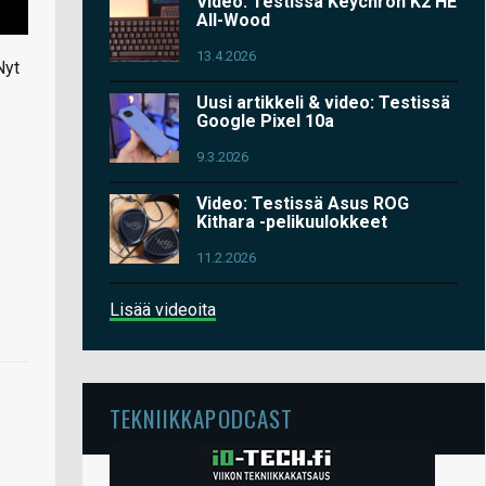
Video: Testissä Keychron K2 HE
All-Wood
13.4.2026
Nyt
Uusi artikkeli & video: Testissä
Google Pixel 10a
9.3.2026
Video: Testissä Asus ROG
Kithara -pelikuulokkeet
11.2.2026
Lisää videoita
TEKNIIKKAPODCAST