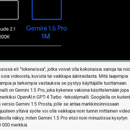
issä eli ”tokeneissa”, jotka voivat olla kokonaisia sanoja tai nii
ä osia videoista, kuvista tai vaikkapa ääniraidasta. Mitä laajempia
mpia ja tarkempia vastauksia se pystyy käyttäjälle tuottamaan.
alli on Gemini 1.5 Pro, joka kykenee vakiona käsittelemään jopa
erkiksi OpenAI:n GPT-4 Turbo -tekoälymalli. Googlella on kuiten
 versio Gemini 1.5 Prosta, jolle se antaa markkinoinnissaan
uuteen yltävä syöte voi olla vaikkapa noin tunnin mittainen video
ideolla näkyy, miten Gemini 1.5 Pro etsii noin minuutissa kysytyn
0 000 merkkiä.