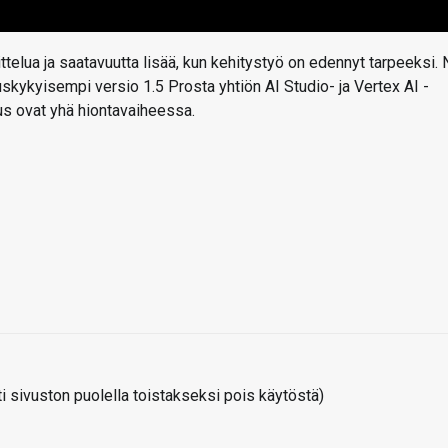
telua ja saatavuutta lisää, kun kehitystyö on edennyt tarpeeksi. 
ituskykyisempi versio 1.5 Prosta yhtiön AI Studio- ja Vertex AI -
mus ovat yhä hiontavaiheessa.
 sivuston puolella toistakseksi pois käytöstä)