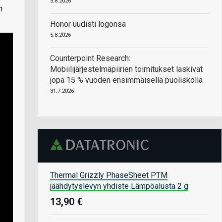
5.8.2026
n
Honor uudisti logonsa
5.8.2026
Counterpoint Research:
Mobiilijärjestelmäpiirien toimitukset laskivat
jopa 15 % vuoden ensimmäisellä puoliskolla
31.7.2026
Thermal Grizzly PhaseSheet PTM
jäähdytyslevyn yhdiste Lämpöalusta 2 g
13,90 €