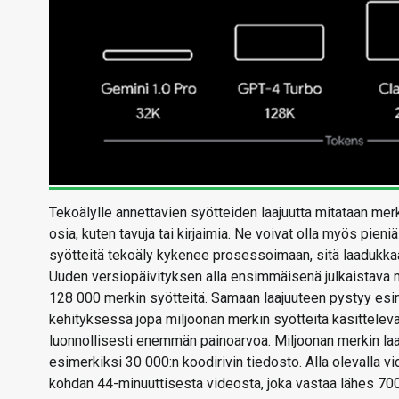
Tekoälylle annettavien syötteiden laajuutta mitataan merke
osia, kuten tavuja tai kirjaimia. Ne voivat olla myös pieni
syötteitä tekoäly kykenee prosessoimaan, sitä laadukkaa
Uuden versiopäivityksen alla ensimmäisenä julkaistava m
128 000 merkin syötteitä. Samaan laajuuteen pystyy esim
kehityksessä jopa miljoonan merkin syötteitä käsittelevä
luonnollisesti enemmän painoarvoa. Miljoonan merkin laaj
esimerkiksi 30 000:n koodirivin tiedosto. Alla olevalla v
kohdan 44-minuuttisesta videosta, joka vastaa lähes 70