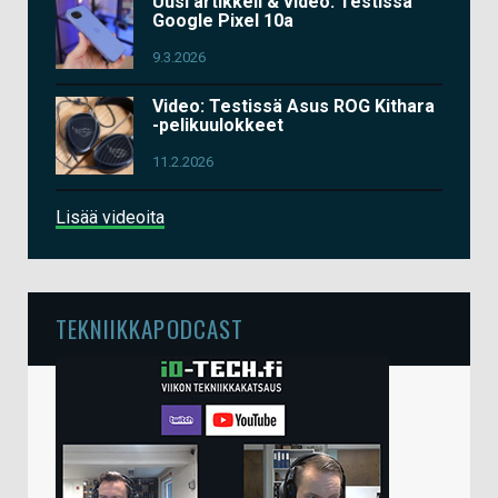
Uusi artikkeli & video: Testissä
Google Pixel 10a
9.3.2026
Video: Testissä Asus ROG Kithara
-pelikuulokkeet
11.2.2026
Lisää videoita
TEKNIIKKAPODCAST