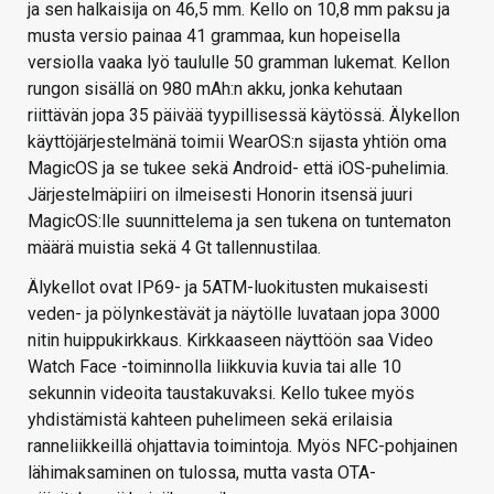
ja sen halkaisija on 46,5 mm. Kello on 10,8 mm paksu ja
musta versio painaa 41 grammaa, kun hopeisella
versiolla vaaka lyö taululle 50 gramman lukemat. Kellon
rungon sisällä on 980 mAh:n akku, jonka kehutaan
riittävän jopa 35 päivää tyypillisessä käytössä. Älykellon
käyttöjärjestelmänä toimii WearOS:n sijasta yhtiön oma
MagicOS ja se tukee sekä Android- että iOS-puhelimia.
Järjestelmäpiiri on ilmeisesti Honorin itsensä juuri
MagicOS:lle suunnittelema ja sen tukena on tuntematon
määrä muistia sekä 4 Gt tallennustilaa.
Älykellot ovat IP69- ja 5ATM-luokitusten mukaisesti
veden- ja pölynkestävät ja näytölle luvataan jopa 3000
nitin huippukirkkaus. Kirkkaaseen näyttöön saa Video
Watch Face -toiminnolla liikkuvia kuvia tai alle 10
sekunnin videoita taustakuvaksi. Kello tukee myös
yhdistämistä kahteen puhelimeen sekä erilaisia
ranneliikkeillä ohjattavia toimintoja. Myös NFC-pohjainen
lähimaksaminen on tulossa, mutta vasta OTA-