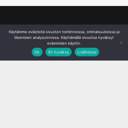
© S&J Media Oy
Käytämme evästeitä sivuston toiminnoissa, ominaisuuksissa ja
liikenteen analysoinnissa. Käyttämällä sivustoa hyväksyt
evästeiden käytön.
Ok
En hyväksy
Lisätietoja
;