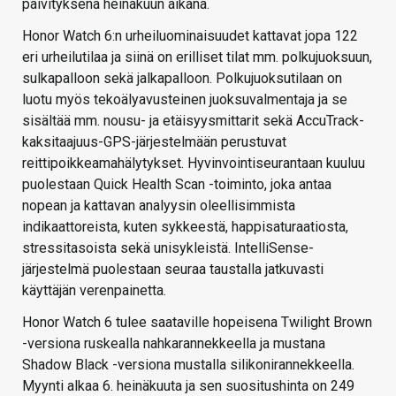
päivityksenä heinäkuun aikana.
Honor Watch 6:n urheiluominaisuudet kattavat jopa 122
eri urheilutilaa ja siinä on erilliset tilat mm. polkujuoksuun,
sulkapalloon sekä jalkapalloon. Polkujuoksutilaan on
luotu myös tekoälyavusteinen juoksuvalmentaja ja se
sisältää mm. nousu- ja etäisyysmittarit sekä AccuTrack-
kaksitaajuus-GPS-järjestelmään perustuvat
reittipoikkeamahälytykset. Hyvinvointiseurantaan kuuluu
puolestaan Quick Health Scan -toiminto, joka antaa
nopean ja kattavan analyysin oleellisimmista
indikaattoreista, kuten sykkeestä, happisaturaatiosta,
stressitasoista sekä unisykleistä. IntelliSense-
järjestelmä puolestaan seuraa taustalla jatkuvasti
käyttäjän verenpainetta.
Honor Watch 6 tulee saataville hopeisena Twilight Brown
-versiona ruskealla nahkarannekkeella ja mustana
Shadow Black -versiona mustalla silikonirannekkeella.
Myynti alkaa 6. heinäkuuta ja sen suositushinta on 249