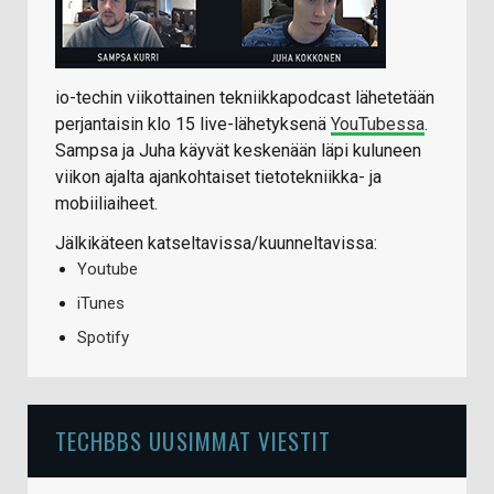
io-techin viikottainen tekniikkapodcast lähetetään
perjantaisin klo 15 live-lähetyksenä
YouTubessa
.
Sampsa ja Juha käyvät keskenään läpi kuluneen
viikon ajalta ajankohtaiset tietotekniikka- ja
mobiiliaiheet.
Jälkikäteen katseltavissa/kuunneltavissa:
Youtube
iTunes
Spotify
TECHBBS UUSIMMAT VIESTIT