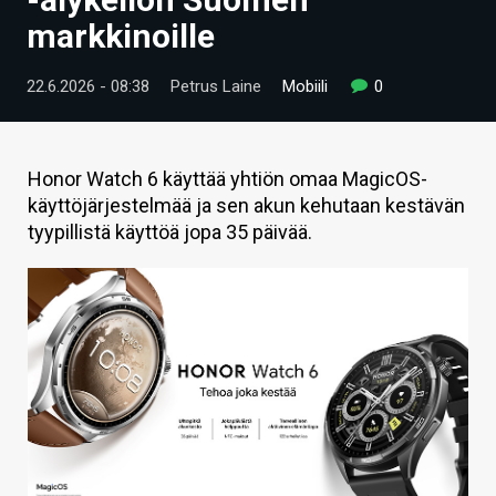
ARTIKKELIT
markkinoille
VIDEOT
22.6.2026 - 08:38
Petrus Laine
Mobiili
0
TECHBBS
TIETOA
Honor Watch 6 käyttää yhtiön omaa MagicOS-
käyttöjärjestelmää ja sen akun kehutaan kestävän
HINTA.FI
tyypillistä käyttöä jopa 35 päivää.
KAUPPA
VAIHDA TEEMA
HAKU