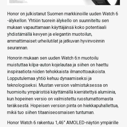
Honor on julkistanut Suomen markkinoille uuden Watch 6
-älykellon. Yhtiön tuorein älykello on suunniteltu sen
mukaan vapauttamaan käyttäjänsä koko potentiaali
yhdistämällä kevyen ja elegantin muotoilun,
ammattimaiset urheilutilat ja jatkuvan hyvinvoinnin
seurannan.
Honorin mukaan sen uuden Watch 6:n muotoilu
muistuttaa kilpa-auton kojelautaa ja siihen on haettu
inspiraatiota niiden tehokkaista ilmanottoaukoista.
Lopputulemaa yhtiö kehuu dynaamiseksi ja
teknologiseksi. Mustan version valmistuksessa on
huomioitu ympäristöä käyttämällä kierrätettyä alumiinia,
kun hopeinen versio on valmistettu ruostumattomasta
teräksestä. Hopeisen version pinta on hiekkapuhallettua,
mikä tuo siihen titaaniseosmaisen tuntuman.
Honor Watch 6 rakentuu 1,46” AMOLED-näytön ympärille