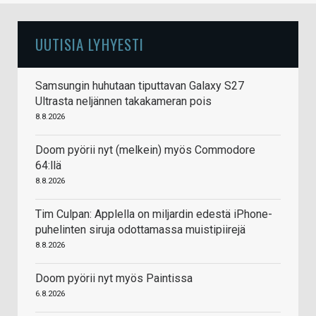
UUTISIA LYHYESTI
Samsungin huhutaan tiputtavan Galaxy S27
Ultrasta neljännen takakameran pois
8.8.2026
Doom pyörii nyt (melkein) myös Commodore
64:llä
8.8.2026
Tim Culpan: Applella on miljardin edestä iPhone-
puhelinten siruja odottamassa muistipiirejä
8.8.2026
Doom pyörii nyt myös Paintissa
6.8.2026