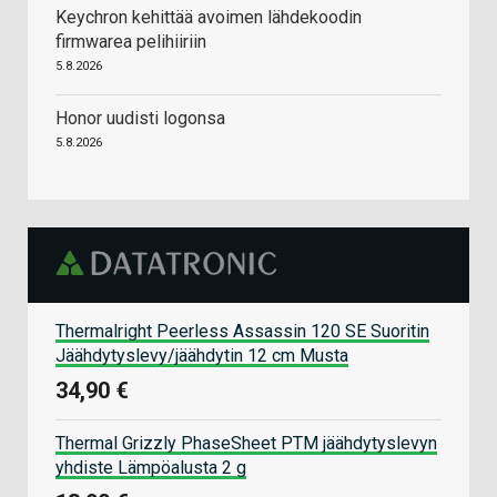
Keychron kehittää avoimen lähdekoodin
firmwarea pelihiiriin
5.8.2026
Honor uudisti logonsa
5.8.2026
Thermalright Peerless Assassin 120 SE Suoritin
Jäähdytyslevy/jäähdytin 12 cm Musta
34,90 €
Thermal Grizzly PhaseSheet PTM jäähdytyslevyn
yhdiste Lämpöalusta 2 g