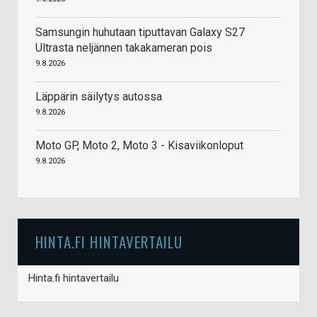
Samsungin huhutaan tiputtavan Galaxy S27
Ultrasta neljännen takakameran pois
9.8.2026
Läppärin säilytys autossa
9.8.2026
Moto GP, Moto 2, Moto 3 - Kisaviikonloput
9.8.2026
HINTA.FI HINTAVERTAILU
Hinta.fi hintavertailu