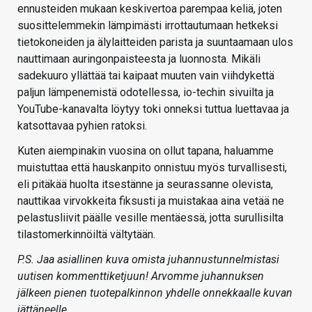
ennusteiden mukaan keskivertoa parempaa keliä, joten
suosittelemmekin lämpimästi irrottautumaan hetkeksi
tietokoneiden ja älylaitteiden parista ja suuntaamaan ulos
nauttimaan auringonpaisteesta ja luonnosta. Mikäli
sadekuuro yllättää tai kaipaat muuten vain viihdykettä
paljun lämpenemistä odotellessa, io-techin sivuilta ja
YouTube-kanavalta löytyy toki onneksi tuttua luettavaa ja
katsottavaa pyhien ratoksi.
Kuten aiempinakin vuosina on ollut tapana, haluamme
muistuttaa että hauskanpito onnistuu myös turvallisesti,
eli pitäkää huolta itsestänne ja seurassanne olevista,
nauttikaa virvokkeita fiksusti ja muistakaa aina vetää ne
pelastusliivit päälle vesille mentäessä, jotta surullisilta
tilastomerkinnöiltä vältytään.
P.S. Jaa asiallinen kuva omista juhannustunnelmistasi
uutisen kommenttiketjuun! Arvomme juhannuksen
jälkeen pienen tuotepalkinnon yhdelle onnekkaalle kuvan
jättäneelle.