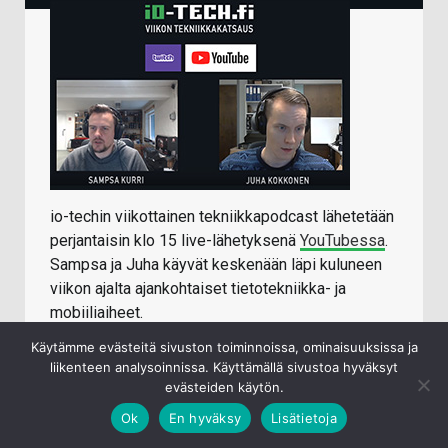
io-techin viikottainen tekniikkapodcast lähetetään
perjantaisin klo 15 live-lähetyksenä
YouTubessa
.
Sampsa ja Juha käyvät keskenään läpi kuluneen
viikon ajalta ajankohtaiset tietotekniikka- ja
mobiiliaiheet.
Käytämme evästeitä sivuston toiminnoissa, ominaisuuksissa ja
Jälkikäteen katseltavissa/kuunneltavissa:
liikenteen analysoinnissa. Käyttämällä sivustoa hyväksyt
Youtube
evästeiden käytön.
iTunes
Ok
En hyväksy
Lisätietoja
Spotify