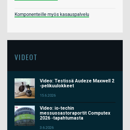
Komponenteille myös kasauspalvelu
VIDEOT
Video: Testissä Audeze Maxwell 2
-pelikuulokkeet
15.6.2026
Video: io-techin
messuosastoraportit Computex
2026 -tapahtumasta
3.6.2026