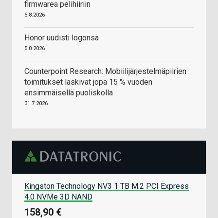
firmwarea pelihiiriin
5.8.2026
Honor uudisti logonsa
5.8.2026
Counterpoint Research: Mobiilijärjestelmäpiirien
toimitukset laskivat jopa 15 % vuoden
ensimmäisellä puoliskolla
31.7.2026
Kingston Technology NV3 1 TB M.2 PCI Express
4.0 NVMe 3D NAND
158,90 €