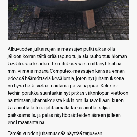
Alkuvuoden julkaisujen ja messujen putki alkaa olla
jälleen kerran tältä erää taputeltu ja ala rauhoittuu hieman
keskikesää kohden. Toimituksessa on riittänyt touhua
mm. viimeisimpänä Computex-messujen kanssa ennen
edessä häämöttäviä kesälomia, joten nyt juhannuksena
on hyvä hetki vetää muutama päivä happea. Koko io-
techin porukka suuntaakin nyt pitkän viikonlopun viettoon
nauttimaan juhannuksesta kukin omilla tavoillaan, kuten
karannutta laituria jahtaamalla tai sulanutta paljua
paikkaamalla, ja palaa näyttöpäätteiden ääreen jälleen
ensi maanantaina.
Tämän vuoden juhannussää näyttää tarjoavan