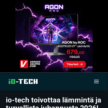
io-tech toivottaa lämmintä ja
UUTISET
turvallista juhannusta 2026!