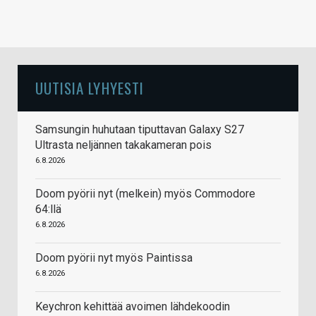
UUTISIA LYHYESTI
Samsungin huhutaan tiputtavan Galaxy S27
Ultrasta neljännen takakameran pois
6.8.2026
Doom pyörii nyt (melkein) myös Commodore
64:llä
6.8.2026
Doom pyörii nyt myös Paintissa
6.8.2026
Keychron kehittää avoimen lähdekoodin