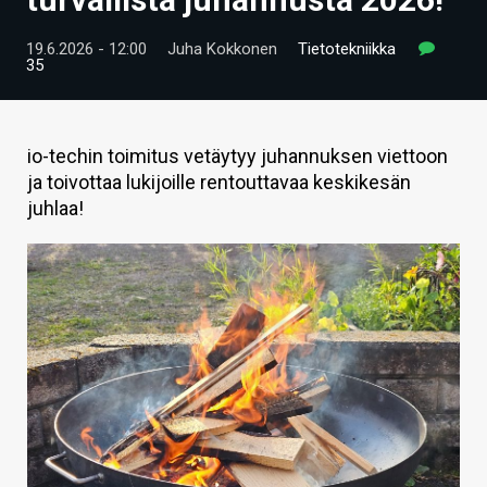
ARTIKKELIT
19.6.2026 - 12:00
Juha Kokkonen
Tietotekniikka
35
VIDEOT
TECHBBS
io-techin toimitus vetäytyy juhannuksen viettoon
TIETOA
ja toivottaa lukijoille rentouttavaa keskikesän
juhlaa!
HINTA.FI
KAUPPA
VAIHDA TEEMA
HAKU